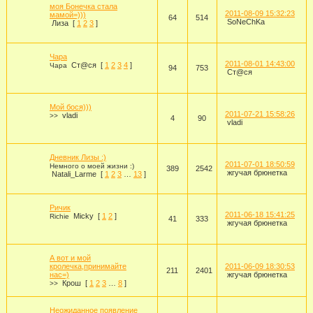
моя Бонечка стала
2011-08-09 15:32:23
мамой=)))
64
514
SoNeChKa
Лиза
[
1
2
3
]
Чара
2011-08-01 14:43:00
Ст@ся
[
1
2
3
4
]
Чара
94
753
Ст@ся
Мой бося)))
2011-07-21 15:58:26
vladi
>>
4
90
vladi
Дневник Лизы :)
2011-07-01 18:50:59
Немного о моей жизни :)
389
2542
жгучая брюнетка
Natali_Larme
[
1
2
3
…
13
]
Ричик
2011-06-18 15:41:25
Micky
[
1
2
]
Richie
41
333
жгучая брюнетка
А вот и мой
кролечка,принимайте
2011-06-09 18:30:53
211
2401
нас=)
жгучая брюнетка
Крош
[
1
2
3
…
8
]
>>
Неожиданное появление