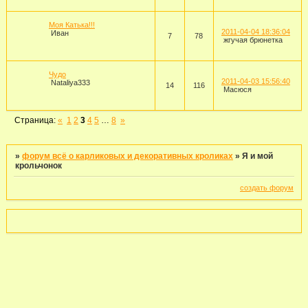
Моя Катька!!!
2011-04-04 18:36:04
Иван
7
78
жгучая брюнетка
Чудо
2011-04-03 15:56:40
Nataliya333
14
116
Масюся
Страница:
«
1
2
3
4
5
…
8
»
»
форум всё о карликовых и декоративных кроликах
»
Я и мой
крольчонок
создать форум