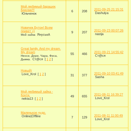
Мой любимый барашек
2011-09-25 21:15:31
Брюлик!!!
6
208
Dashulya
Юльченок
Новичек Бутон! Всем
2011-09-23 00:07:26
привет =)
9
207
nastja
ЯнуськА
Мой зайка
Great family. And my dream.
My dream
2011-09-21 14:55:42
55
466
Ст@ся
Ненси, Дори, Чара, Фиса,
Ст@ся
[
1
2
]
Дымка.
Новый)
2011-09-10 03:41:49
Love_Krol
[
1
2
]
31
377
Sasha
Мой любимый зайка -
2011-08-11 16:39:27
Конти.
49
655
Love_Krol
nekta13
[
1
2
]
Маленькое чудо.
2011-08-11 11:00:49
Online|Offline
7
129
Love_Krol