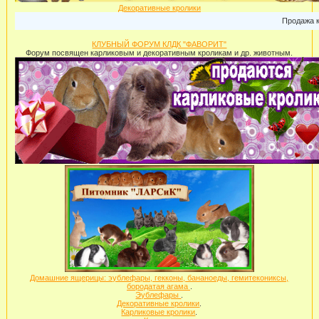
Декоративные кролики
Продажа карли
КЛУБНЫЙ ФОРУМ КЛДК "ФАВОРИТ"
Форум посвящен карликовым и декоративным кроликам и др. животным.
Домашние ящерицы: эублефары, гекконы, бананоеды, гемитекониксы,
бородатая агама
.
Эублефары
.
Декоративные кролики
.
Карликовые кролики
.