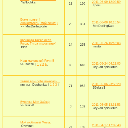
2011-06-09 12:02:59
YaNochka
19
150
Крош
Всем привет!
2011-06-08 10:15:54
Знакомьтесь, мой Кекс!!!)
29
361
MrsDarlingKate
MrsDarlingKate
>>
Крошик(а также Лёля,
2011-05-26 16:45:03
Рыся, Тигра и компания)
14
275
nastja
Bien
Наш маленький Ричи!!!
2011-05-24 04:22:03
Костя
[
1
2
3
4
]
>>
95
618
жгучая брюнетка
хатим вам себя показать...
2011-05-06 23:58:20
Dashenka
[
1
2
3
]
это мы!
71
982
$Bakss$
Бунечка Моя Зайка)
2011-05-05 13:31:53
lelik20
>>
8
102
жгучая брюнетка
Мой любимый Флэш.
2011-04-17 17:09:48
Оли*вия
24
160