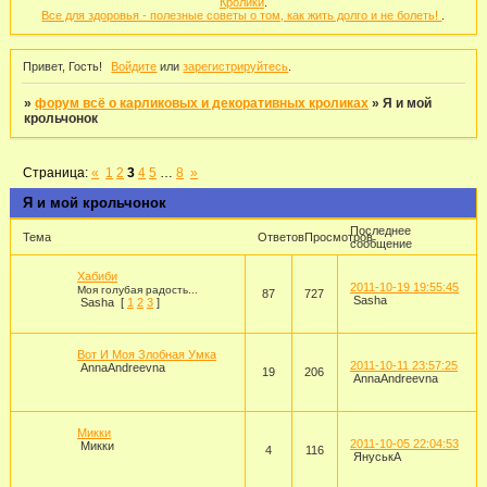
Кролики
.
Все для здоровья - полезные советы о том, как жить долго и не болеть!
.
Привет, Гость!
Войдите
или
зарегистрируйтесь
.
»
форум всё о карликовых и декоративных кроликах
»
Я и мой
крольчонок
Страница:
«
1
2
3
4
5
…
8
»
Я и мой крольчонок
Последнее
Тема
Ответов
Просмотров
сообщение
Хабиби
2011-10-19 19:55:45
Моя голубая радость...
87
727
Sasha
Sasha
[
1
2
3
]
Вот И Моя Злобная Умка
2011-10-11 23:57:25
AnnaAndreevna
19
206
AnnaAndreevna
Микки
2011-10-05 22:04:53
Микки
4
116
ЯнуськА