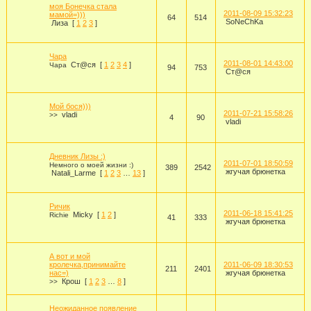
моя Бонечка стала
2011-08-09 15:32:23
мамой=)))
64
514
SoNeChKa
Лиза
[
1
2
3
]
Чара
2011-08-01 14:43:00
Ст@ся
[
1
2
3
4
]
Чара
94
753
Ст@ся
Мой бося)))
2011-07-21 15:58:26
vladi
>>
4
90
vladi
Дневник Лизы :)
2011-07-01 18:50:59
Немного о моей жизни :)
389
2542
жгучая брюнетка
Natali_Larme
[
1
2
3
…
13
]
Ричик
2011-06-18 15:41:25
Micky
[
1
2
]
Richie
41
333
жгучая брюнетка
А вот и мой
кролечка,принимайте
2011-06-09 18:30:53
211
2401
нас=)
жгучая брюнетка
Крош
[
1
2
3
…
8
]
>>
Неожиданное появление