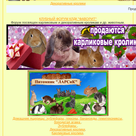
Декоративные кролики
Продажа к
КЛУБНЫЙ ФОРУМ КЛДК "ФАВОРИТ"
Форум посвящен карликовым и декоративным кроликам и др. животным.
Домашние ящерицы: эублефары, гекконы, бананоеды, гемитекониксы,
бородатая агама
.
Эублефары
.
Декоративные кролики
.
Карликовые кролики
.