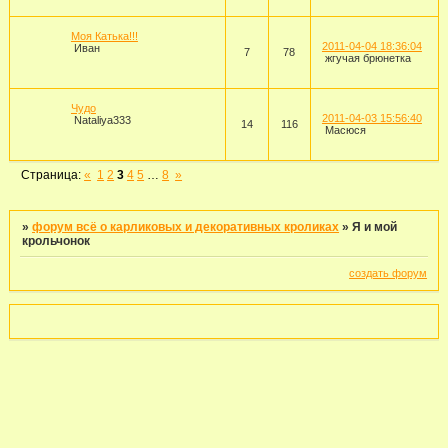
Моя Катька!!!
2011-04-04 18:36:04
Иван
7
78
жгучая брюнетка
Чудо
2011-04-03 15:56:40
Nataliya333
14
116
Масюся
Страница:
«
1
2
3
4
5
…
8
»
»
форум всё о карликовых и декоративных кроликах
»
Я и мой
крольчонок
создать форум