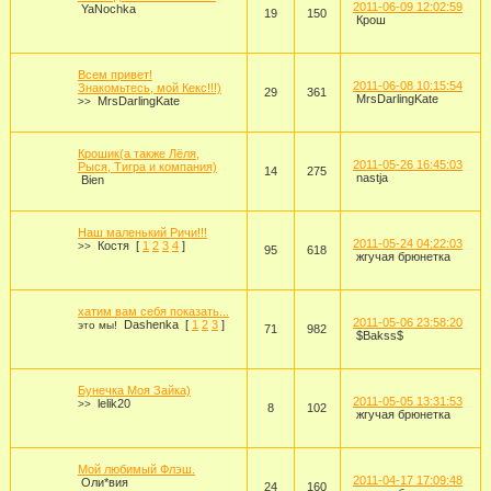
2011-06-09 12:02:59
YaNochka
19
150
Крош
Всем привет!
2011-06-08 10:15:54
Знакомьтесь, мой Кекс!!!)
29
361
MrsDarlingKate
MrsDarlingKate
>>
Крошик(а также Лёля,
2011-05-26 16:45:03
Рыся, Тигра и компания)
14
275
nastja
Bien
Наш маленький Ричи!!!
2011-05-24 04:22:03
Костя
[
1
2
3
4
]
>>
95
618
жгучая брюнетка
хатим вам себя показать...
2011-05-06 23:58:20
Dashenka
[
1
2
3
]
это мы!
71
982
$Bakss$
Бунечка Моя Зайка)
2011-05-05 13:31:53
lelik20
>>
8
102
жгучая брюнетка
Мой любимый Флэш.
2011-04-17 17:09:48
Оли*вия
24
160