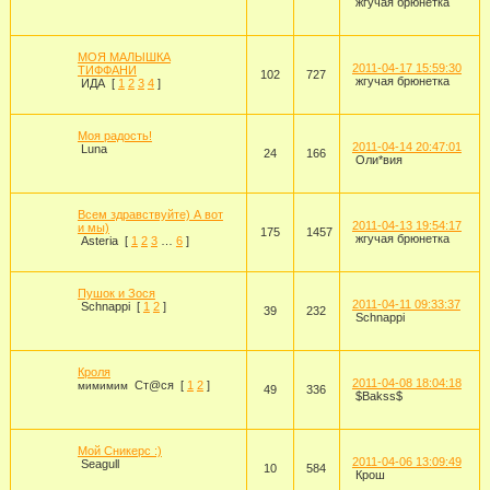
жгучая брюнетка
МОЯ МАЛЫШКА
2011-04-17 15:59:30
ТИФФАНИ
102
727
жгучая брюнетка
ИДА
[
1
2
3
4
]
Моя радость!
2011-04-14 20:47:01
Luna
24
166
Оли*вия
Всем здравствуйте) А вот
2011-04-13 19:54:17
и мы)
175
1457
жгучая брюнетка
Asteria
[
1
2
3
…
6
]
Пушок и Зося
2011-04-11 09:33:37
Schnappi
[
1
2
]
39
232
Schnappi
Кроля
2011-04-08 18:04:18
Ст@ся
[
1
2
]
мимимим
49
336
$Bakss$
Мой Сникерс :)
2011-04-06 13:09:49
Seagull
10
584
Крош