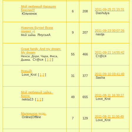
Мой любимый барашек
2011-09-25 21:15:31
Брюлик!!!
6
208
Dashulya
Юльченок
Новичек Бутон! Всем
2011-09-23 00:07:26
привет =)
9
207
nastja
ЯнуськА
Мой зайка
Great family. And my dream.
My dream
2011-09-21 14:55:42
55
466
Ст@ся
Ненси, Дори, Чара, Фиса,
Ст@ся
[
1
2
]
Дымка.
Новый)
2011-09-10 03:41:49
Love_Krol
[
1
2
]
31
377
Sasha
Мой любимый зайка -
2011-08-11 16:39:27
Конти.
49
655
Love_Krol
nekta13
[
1
2
]
Маленькое чудо.
2011-08-11 11:00:49
Online|Offline
7
129
Love_Krol