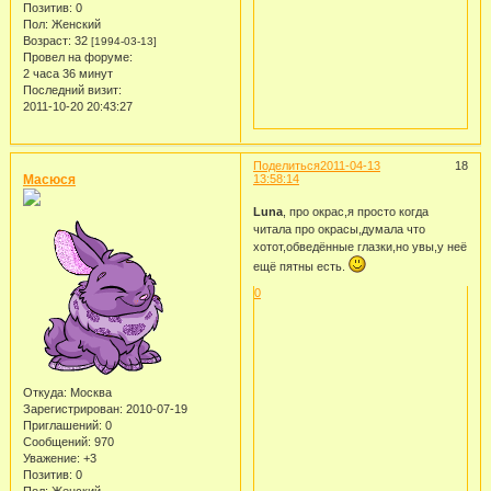
Позитив:
0
Пол:
Женский
Возраст:
32
[1994-03-13]
Провел на форуме:
2 часа 36 минут
Последний визит:
2011-10-20 20:43:27
Поделиться
2011-04-13
18
Масюся
13:58:14
Luna
, про окрас,я просто когда
читала про окрасы,думала что
хотот,обведённые глазки,но увы,у неё
ещё пятны есть.
0
Откуда:
Москва
Зарегистрирован
: 2010-07-19
Приглашений:
0
Сообщений:
970
Уважение:
+3
Позитив:
0
Пол:
Женский