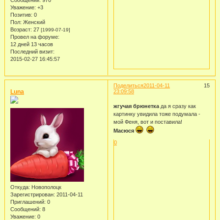
Сообщений:
970
Уважение:
+3
Позитив:
0
Пол:
Женский
Возраст:
27
[1999-07-19]
Провел на форуме:
12 дней 13 часов
Последний визит:
2015-02-27 16:45:57
Поделиться
2011-04-11
15
Luna
23:09:58
жгучая брюнетка
да я сразу как
картинку увидила тоже подумала -
мой Феня, вот и поставила!
Масюся
0
Откуда:
Новополоцк
Зарегистрирован
: 2011-04-11
Приглашений:
0
Сообщений:
8
Уважение:
0