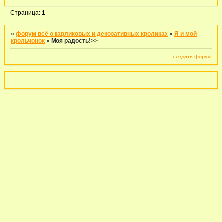
Страница:
1
»
форум всё о карликовых и декоративных кроликах
»
Я и мой
крольчонок
»
Моя радость!>>
создать форум