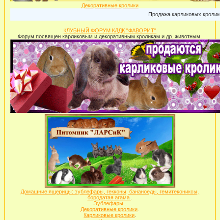
Декоративные кролики
Продажа карликовых кроликов: г.Москв
КЛУБНЫЙ ФОРУМ КЛДК "ФАВОРИТ"
Форум посвящен карликовым и декоративным кроликам и др. животным.
Домашние ящерицы: эублефары, гекконы, бананоеды, гемитекониксы,
бородатая агама
.
Эублефары
.
Декоративные кролики
.
Карликовые кролики
.