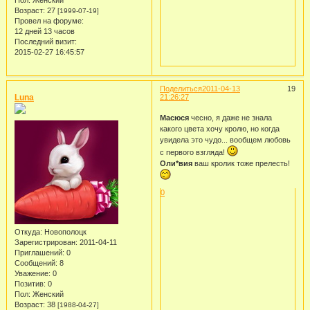
Возраст:
27
[1999-07-19]
Провел на форуме:
12 дней 13 часов
Последний визит:
2015-02-27 16:45:57
Поделиться
2011-04-13
19
Luna
21:26:27
Масюся
чесно, я даже не знала
какого цвета хочу кролю, но когда
увидела это чудо... вообщем любовь
с первого взгляда!
Оли*вия
ваш кролик тоже прелесть!
0
Откуда:
Новополоцк
Зарегистрирован
: 2011-04-11
Приглашений:
0
Сообщений:
8
Уважение:
0
Позитив:
0
Пол:
Женский
Возраст:
38
[1988-04-27]