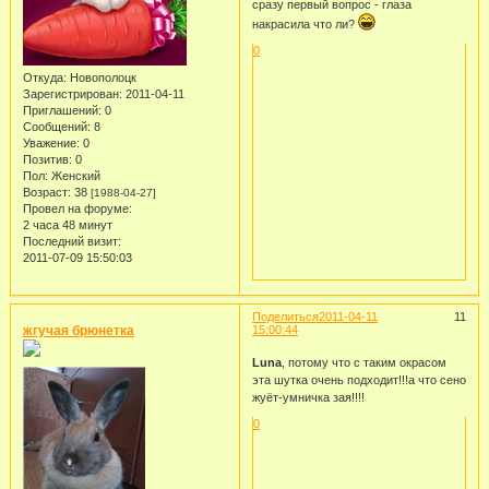
сразу первый вопрос - глаза
накрасила что ли?
0
Откуда:
Новополоцк
Зарегистрирован
: 2011-04-11
Приглашений:
0
Сообщений:
8
Уважение:
0
Позитив:
0
Пол:
Женский
Возраст:
38
[1988-04-27]
Провел на форуме:
2 часа 48 минут
Последний визит:
2011-07-09 15:50:03
Поделиться
2011-04-11
11
жгучая брюнетка
15:00:44
Luna
, потому что с таким окрасом
эта шутка очень подходит!!!а что сено
жуёт-умничка зая!!!!
0