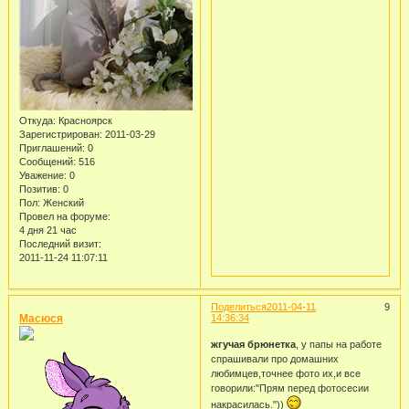
Откуда:
Красноярск
Зарегистрирован
: 2011-03-29
Приглашений:
0
Сообщений:
516
Уважение:
0
Позитив:
0
Пол:
Женский
Провел на форуме:
4 дня 21 час
Последний визит:
2011-11-24 11:07:11
Поделиться
2011-04-11
9
Масюся
14:36:34
жгучая брюнетка
, у папы на работе
спрашивали про домашних
любимцев,точнее фото их,и все
говорили:"Прям перед фотосесии
накрасилась."))