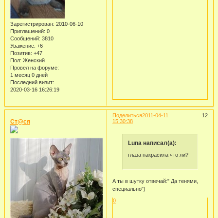
Зарегистрирован
: 2010-06-10
Приглашений:
0
Сообщений:
3810
Уважение:
+6
Позитив:
+47
Пол:
Женский
Провел на форуме:
1 месяц 0 дней
Последний визит:
2020-03-16 16:26:19
Поделиться
2011-04-11
12
Ст@ся
15:30:38
Luna написал(а):
глаза накрасила что ли?
А ты в шутку отвечай:" Да тенями,
специально")
0