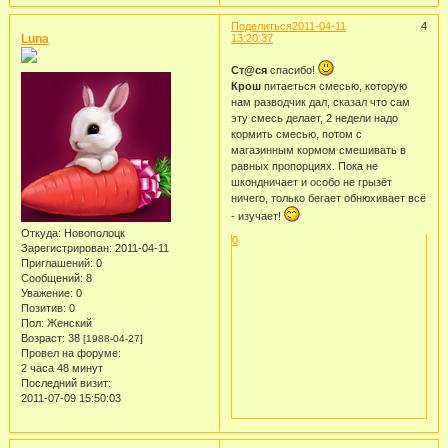
Поделиться
2011-04-11
4
Luna
13:20:37
Ст@ся
спасибо!
Крош
питаеться смесью, которую
нам разводчик дал, сказал что сам
эту смесь делает, 2 недели надо
кормить смесью, потом с
магазинным кормом смешивать в
равных пропорциях. Пока не
шкондничает и особо не грызёт
ничего, только бегает обнюхивает всё
- изучает!
Откуда:
Новополоцк
0
Зарегистрирован
: 2011-04-11
Приглашений:
0
Сообщений:
8
Уважение:
0
Позитив:
0
Пол:
Женский
Возраст:
38
[1988-04-27]
Провел на форуме:
2 часа 48 минут
Последний визит:
2011-07-09 15:50:03