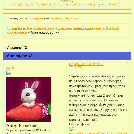
Кролики
.
Все для здоровья - полезные советы о том, как жить долго и не болеть!
.
Привет, Гость!
Войдите
или
зарегистрируйтесь
.
»
форум всё о карликовых и декоративных кроликах
»
Я и мой
крольчонок
»
Моя радость!>>
Страница:
1
Моя радость!
Поделиться
2011-04-11
1
Luna
12:36:51
Здравствуйте, мы новички, но почти
всю полезную информацию перед
приобретением кролика я прочитала
на вашем форуме!
Феня живёт у нас уже 2 дня. Очень
любопытно создание. Что самое
интересное в первый же день начал
лизать мне пальцы. На руки особо не
даётся, но если начинаешь его
гладить прям тает.)
Вот его фото:
Откуда:
Новополоцк
Зарегистрирован
: 2011-04-11