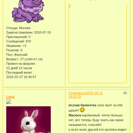
0
Откуда:
Москва
Зарегистрирован
: 2010-07-19
Приглашений:
0
Сообщений:
970
Уважение:
+3
Позитив:
0
Пол:
Женский
Возраст:
27
[1999-07-19]
Провел на форуме:
12 дней 13 часов
Последний визит:
2015-02-27 16:45:57
Поделиться
2011-04-11
10
Luna
14:53:25
жгучая брюнетка
сено жуёт за обе
щёки!!!
Масюся
карликовый. пятен больше
нет, вот теперь буду знать как окрас
называется, спасибо!
у всех моих друзей кто кролика видел