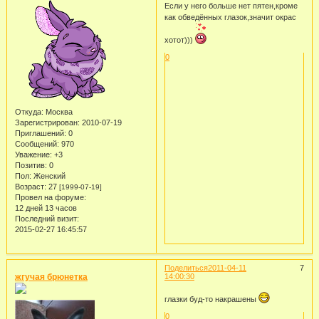
Если у него больше нет пятен,кроме
как обведённых глазок,значит окрас
хотот)))
0
Откуда:
Москва
Зарегистрирован
: 2010-07-19
Приглашений:
0
Сообщений:
970
Уважение:
+3
Позитив:
0
Пол:
Женский
Возраст:
27
[1999-07-19]
Провел на форуме:
12 дней 13 часов
Последний визит:
2015-02-27 16:45:57
Поделиться
2011-04-11
7
жгучая брюнетка
14:00:30
глазки буд-то накрашены
0