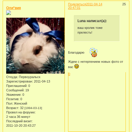
Поделиться
2011-04-14
25
Оли*вия
20:47:01
Luna написал(а):
ваш кролик тоже
прелесть!
Благодарю
Ждем с нетерпением новых фото от
вас
0
Откуда:
Первоуральск
Зарегистрирован
: 2011-04-13
Приглашений:
0
Сообщений:
19
Уважение:
0
Позитив:
0
Пол:
Женский
Возраст:
32
[1994-03-13]
Провел на форуме:
2 часа 36 минут
Последний визит:
2011-10-20 20:43:27