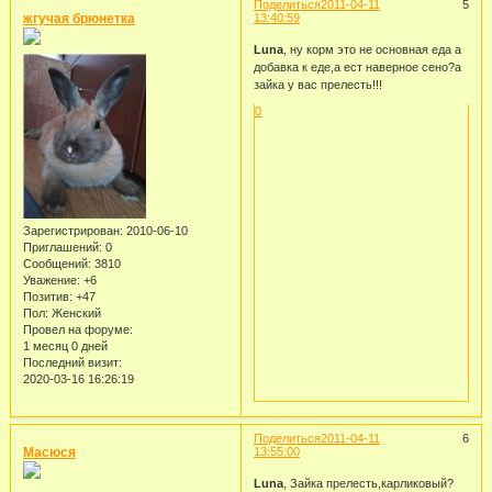
Поделиться
2011-04-11
5
жгучая брюнетка
13:40:59
Luna
, ну корм это не основная еда а
добавка к еде,а ест наверное сено?а
зайка у вас прелесть!!!
0
Зарегистрирован
: 2010-06-10
Приглашений:
0
Сообщений:
3810
Уважение:
+6
Позитив:
+47
Пол:
Женский
Провел на форуме:
1 месяц 0 дней
Последний визит:
2020-03-16 16:26:19
Поделиться
2011-04-11
6
Масюся
13:55:00
Luna
, Зайка прелесть,карликовый?