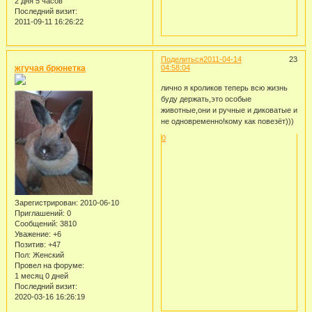
2 дня 5 часов
Последний визит:
2011-09-11 16:26:22
Поделиться
2011-04-14
23
жгучая брюнетка
04:58:04
лично я кроликов теперь всю жизнь
буду держать,это особые
животные,они и ручные и диковатые и
не одновременно!кому как повезёт)))
0
Зарегистрирован
: 2010-06-10
Приглашений:
0
Сообщений:
3810
Уважение:
+6
Позитив:
+47
Пол:
Женский
Провел на форуме:
1 месяц 0 дней
Последний визит:
2020-03-16 16:26:19