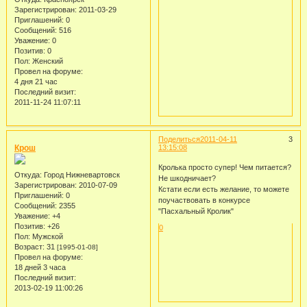
Зарегистрирован
: 2011-03-29
Приглашений:
0
Сообщений:
516
Уважение:
0
Позитив:
0
Пол:
Женский
Провел на форуме:
4 дня 21 час
Последний визит:
2011-11-24 11:07:11
Поделиться
2011-04-11
3
Крош
13:15:08
Кролька просто супер! Чем питается?
Откуда:
Город Нижневартовск
Не шкодничает?
Зарегистрирован
: 2010-07-09
Кстати если есть желание, то можете
Приглашений:
0
поучаствовать в конкурсе
Сообщений:
2355
"Пасхальный Кролик"
Уважение:
+4
Позитив:
+26
0
Пол:
Мужской
Возраст:
31
[1995-01-08]
Провел на форуме:
18 дней 3 часа
Последний визит:
2013-02-19 11:00:26