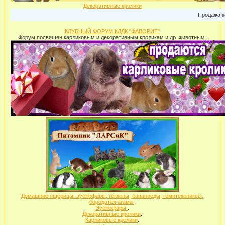
Декоративные кролики
Продажа карли
КЛУБНЫЙ ФОРУМ КЛДК "ФАВОРИТ"
Форум посвящен карликовым и декоративным кроликам и др. животным.
Домашние ящерицы: эублефары, гекконы, бананоеды, гемитекониксы,
бородатая агама
.
Эублефары
.
Декоративные кролики
.
Карликовые кролики
.