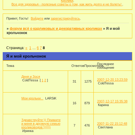
Кролики
.
Все для здоровья - полезные советы о том, как жить долго и не болеть!
.
Привет, Гость!
Войдите
или
зарегистрируйтесь
.
»
форум всё о карликовых и декоративных кроликах
»
Я и мой
крольчонок
Страница:
«
1
…
6
7
8
Я и мой крольчонок
Последнее
Тема
Ответов
Просмотров
сообщение
Деня и Зося
2007-12-20 13:23:59
ColdTessa
[
1
2
]
31
1275
ColdTessa
Мои крольки...
LARSiK
2007-12-17 15:35:38
16
879
Карина
Здравствуйте:)) Примите
и меня в дружную семью
2007-11-22 15:12:48
7
476
кролиководов:))))))
Светлана
Иринка