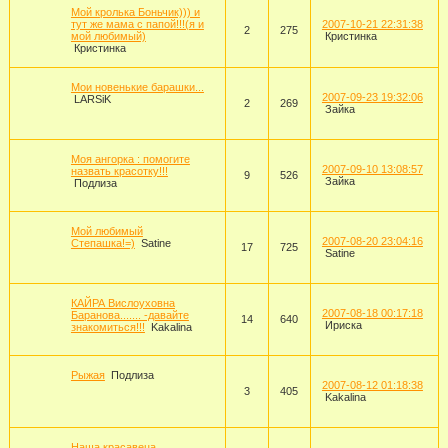
Мой кролька Боньчик))) и
тут же мама с папой!!!(я и
2007-10-21 22:31:38
2
275
мой любимый)
Кристинка
Кристинка
Мои новенькие барашки...
2007-09-23 19:32:06
LARSiK
2
269
Зайка
Моя ангорка : помогите
2007-09-10 13:08:57
назвать красотку!!!
9
526
Зайка
Подлиза
Мой любимый
2007-08-20 23:04:16
Степашка!=)
Satine
17
725
Satine
КАЙРА Вислоуховна
2007-08-18 00:17:18
Баранова....... -давайте
14
640
Ириска
знакомиться!!!
Kakalina
Рыжая
Подлиза
2007-08-12 01:18:38
3
405
Kakalina
Наша красавеца