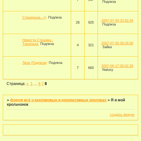
Подлиза
Стешенька...=)
Подлиза
2007-07-09 23:42:34
26
925
Подлиза
Невеста Стешика -
2007-07-05 09:28:58
Тишенька
Подлиза
4
321
Зайка
Лиза (Подлиза)
Подлиза
2007-06-17 00:02:28
7
660
Natusy
Страница:
«
1
…
6
7
8
»
форум всё о карликовых и декоративных кроликах
»
Я и мой
крольчонок
создать форум