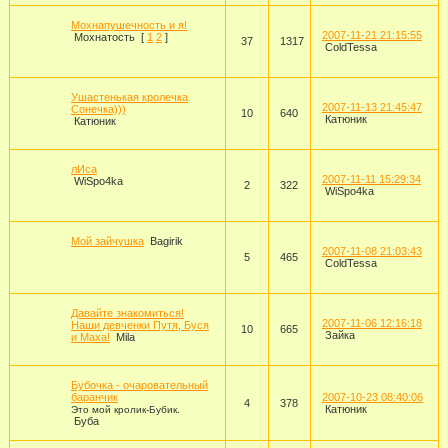
Мохнапушечность и я!
2007-11-21 21:15:55
Мохнатость
[
1
2
]
37
1317
ColdTessa
Ушастенькая кролечка
2007-11-13 21:45:47
Сонечка)))
10
640
Катюник
Катюник
лИса
2007-11-11 15:29:34
WiSpo4ka
2
322
WiSpo4ka
Мой зайчушка
Bagirik
2007-11-08 21:03:43
5
465
ColdTessa
Давайте знакомиться!
2007-11-06 12:16:18
Наши девченки Путя, Буся
10
665
Зайка
и Маха!
Mila
Бубочка - очаровательный
баранчик
2007-10-23 08:40:06
4
378
Катюник
Это мой кролик-Бубик.
Буба