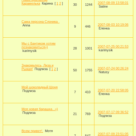
2007-08-09 13:58:01
Карамелька
Карина
[
1
2
]
30
1244
Satine
Сама персона Слоника .
2007-08-03 10:19:06
Anna
9
446
Еленка
Мы с Бантиком хотим
2007-07-25 00:21:53
познакомиться=)
28
1001
karimysik
karimysik
Знакомьтесь, Лиза и
2007-07-24 00:26:24
Рыжая!
Подлиза
[
1
2
]
50
1755
Natusy
Мой шоколадный Шоня
2007-07-20 22:58:05
Подлиза
7
410
Еленка
Моя новая барашка...=)
2007-07-17 09:36:52
Подлиза
21
769
Подлиза
Всем привет!.
Мотя
2007-07-09 23:51:05
7
547