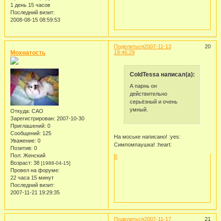
1 день 15 часов
Последний визит:
2008-08-15 08:59:53
Поделиться
2007-11-13
20
Мохнатость
19:46:29
ColdTessa написал(а):
А парнь он
действительно
серьёзный и очень
умный.
Откуда:
САО
Зарегистрирован
: 2007-10-30
Приглашений:
0
Сообщений:
125
На моське написано! :yes:
Уважение:
0
Симпомпаушка! :heart:
Позитив:
0
Пол:
Женский
0
Возраст:
38
[1988-04-15]
Провел на форуме:
22 часа 15 минут
Последний визит:
2007-11-21 19:29:35
Поделиться
2007-11-17
21