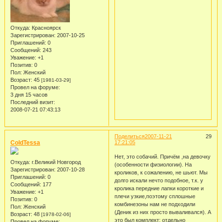
Откуда:
Красноярск
Зарегистрирован
: 2007-10-25
Приглашений:
0
Сообщений:
243
Уважение:
+1
Позитив:
0
Пол:
Женский
Возраст:
45
[1981-03-29]
Провел на форуме:
3 дня 15 часов
Последний визит:
2008-07-21 07:43:13
Поделиться
2007-11-21
29
ColdTessa
17:21:05
Нет, это собачий. Причём ,на девочку
Откуда:
г.Великий Новгород
(особенности физиологии). На
Зарегистрирован
: 2007-10-28
кроликов, к сожалению, не шьют. Мы
Приглашений:
0
долго искали нечто подобное, т.к. у
Сообщений:
177
кролика передние лапки короткие и
Уважение:
+1
плечи узкие,поэтому сплошные
Позитив:
0
комбинезоны нам не подходили
Пол:
Женский
(Деник из них просто вываливался). А
Возраст:
48
[1978-02-06]
это был комплект: отдельно
Провел на форуме: