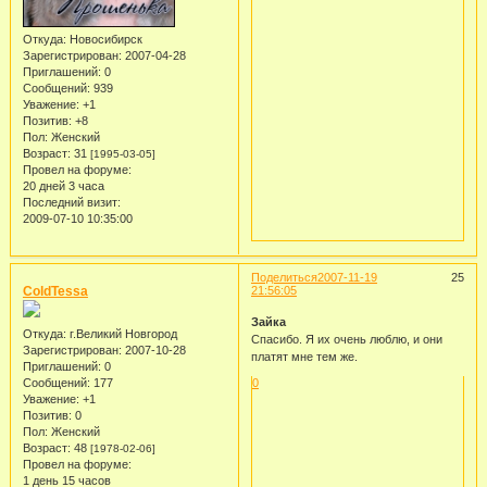
Откуда:
Новосибирск
Зарегистрирован
: 2007-04-28
Приглашений:
0
Сообщений:
939
Уважение:
+1
Позитив:
+8
Пол:
Женский
Возраст:
31
[1995-03-05]
Провел на форуме:
20 дней 3 часа
Последний визит:
2009-07-10 10:35:00
Поделиться
2007-11-19
25
ColdTessa
21:56:05
Зайка
Откуда:
г.Великий Новгород
Спасибо. Я их очень люблю, и они
Зарегистрирован
: 2007-10-28
платят мне тем же.
Приглашений:
0
Сообщений:
177
0
Уважение:
+1
Позитив:
0
Пол:
Женский
Возраст:
48
[1978-02-06]
Провел на форуме:
1 день 15 часов