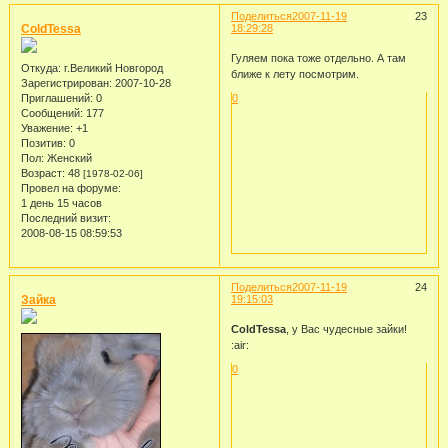
Поделиться
2007-11-19
23
ColdTessa
18:29:28
Гуляем пока тоже отдельно. А там
Откуда:
г.Великий Новгород
ближе к лету посмотрим.
Зарегистрирован
: 2007-10-28
0
Приглашений:
0
Сообщений:
177
Уважение:
+1
Позитив:
0
Пол:
Женский
Возраст:
48
[1978-02-06]
Провел на форуме:
1 день 15 часов
Последний визит:
2008-08-15 08:59:53
Поделиться
2007-11-19
24
Зайка
19:15:03
ColdTessa
, у Вас чудесные зайки!
:air:
0