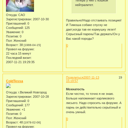
Теперь у них с кошкой
нейтралитет.
Откуда:
САО
Зарегистрирован
: 2007-10-30
Правильно!Надо отстаивать позицию!
Приглашений:
0
И Тимоша собаке спуску не
Сообщений:
125
дает,когда тав ее кормушку лезет!
Уважение:
0
Серьезный парень!Так держать!Он у
Позитив:
0
Вас какой породы?
Пол:
Женский
Возраст:
38
[1988-04-15]
0
Провел на форуме:
22 часа 15 минут
Последний визит:
2007-11-21 19:29:35
Поделиться
2007-11-13
19
ColdTessa
15:19:57
Мохнатость
Откуда:
г.Великий Новгород
Если честно, то точно я не знаю.
Зарегистрирован
: 2007-10-28
Больше напоминает карликового
Приглашений:
0
лисьего. Надо спросить на форуме. А
Сообщений:
177
парнь он действительно серьёзный и
Уважение:
+1
очень умный.
Позитив:
0
Пол:
Женский
0
Возраст:
48
[1978-02-06]
Провел на форуме: