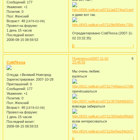
Сообщений:
177
Уважение:
+1
Позитив:
0
и даже вот так.
Пол:
Женский
Возраст:
48
[1978-02-06]
Провел на форуме:
1 день 15 часов
Отредактировано ColdTessa (2007-11-
Последний визит:
02 23:32:35)
2008-08-15 08:59:53
0
Поделиться
2007-11-02
6
ColdTessa
23:46:55
Мы очень любим:
Откуда:
г.Великий Новгород
валяться
Зарегистрирован
: 2007-10-28
Приглашений:
0
Сообщений:
177
причёсываться
Уважение:
+1
Позитив:
0
Пол:
Женский
вовсюда забираться
Возраст:
48
[1978-02-06]
Провел на форуме:
1 день 15 часов
всем интересоваться
Последний визит:
2008-08-15 08:59:53
0