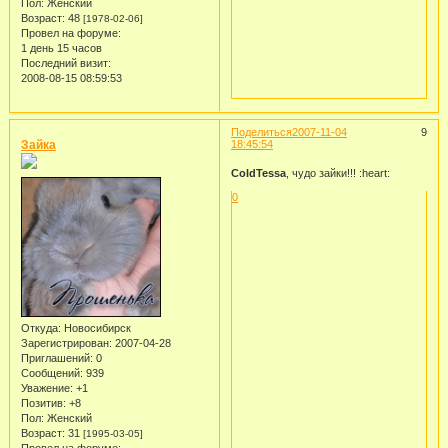
Пол:
Женский
Возраст:
48
[1978-02-06]
Провел на форуме:
1 день 15 часов
Последний визит:
2008-08-15 08:59:53
Поделиться
2007-11-04
9
Зайка
18:45:54
ColdTessa
, чудо зайки!!! :heart:
0
Откуда:
Новосибирск
Зарегистрирован
: 2007-04-28
Приглашений:
0
Сообщений:
939
Уважение:
+1
Позитив:
+8
Пол:
Женский
Возраст:
31
[1995-03-05]