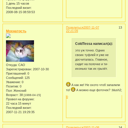
1 день 15 часов
Последний визит:
2008-08-15 08:59:53
Поделиться
2007-11-07
13
Мохнатость
22:21:09
ColdTessa написал(а):
это уж точно. Одних
своих туфлей я уже не
досчиталась. Главное,
сидит на полочке и ти-
Откуда:
САО
ихонько так их грызёт.
Зарегистрирован
: 2007-10-30
Приглашений:
0
Сообщений:
125
Уважение:
0
А как же! Не охото чтоб запалили
Позитив:
0
то!
А можно еще фоточек? :blush2;
Пол:
Женский
Возраст:
38
[1988-04-15]
0
Провел на форуме:
22 часа 15 минут
Последний визит:
2007-11-21 19:29:35
Поделиться
2007-11-08
14