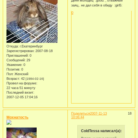
Деня молодец :good: , отважный
заяц.. не дал себя в обиду :girl5:
0
Откуда:
г.Екатеринбург
Зарегистрирован
: 2007-08-18
Приглашений:
0
Сообщений:
29
Уважение:
0
Позитив:
0
Пол:
Женский
Возраст:
42
[1984-02-16]
Провел на форуме:
22 часа 51 минуту
Последний визит:
2007-12-05 17:04:16
Поделиться
2007-11-13
18
Мохнатость
10:06:44
ColdTessa написал(а):