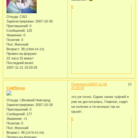
0
Откуда:
САО
Зарегистрирован
: 2007-10-30
Приглашений:
0
Сообщений:
125
Уважение:
0
Позитив:
0
Пол:
Женский
Возраст:
38
[1988-04-15]
Провел на форуме:
22 часа 15 минут
Последний визит:
2007-11-21 19:29:35
Поделиться
2007-11-06
12
ColdTessa
21:50:43
это уж точно. Одних своих туфлей я
Откуда:
г.Великий Новгород
уже не досчиталась. Главное, сидит
Зарегистрирован
: 2007-10-28
на полочке и ти-ихонько так их
Приглашений:
0
грызёт.
Сообщений:
177
Уважение:
+1
0
Позитив:
0
Пол:
Женский
Возраст:
48
[1978-02-06]
Провел на форуме: