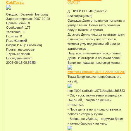
ColdTessa
00:03:17
ДЕНИК И ВЕНИК (сказка с
Откуда:
г.Великий Новгород
иллюстрациями)
Зарегистрирован
: 2007-10-28
Однажды Деня отправился погулять и
Приглашений:
0
увидел веник. Веник тихо лежал на
Сообщений:
177
полу и никого не трогал.
Уважение:
+1
До этого Деник никогда не встречался
Позитив:
0
с веником, потому что тот жил в
Пол:
Женский
тёмном углу под раковиной и слыл
Возраст:
48
[1978-02-06]
затворником.
Провел на форуме:
Надо пойти познакомиться, - решил
1 день 15 часов
Деник. И осторожно обнюхал веник.
Последний визит:
2008-08-15 08:59:53
Веник не подавал признаков жизни.
Тогда Деник решил попробовать его
на зуб.
- Ой, - воскликнул веник и дернулся.
-Ай-ай-ай, - закричал Деник и
отпрыгнул.
- Пора делать ноги, - решил веник и
пополз в сторону кухни.
- Врёшь, не уйдёшь, - подумал Деник
и смело бросился на него.