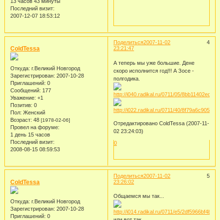
13 часов 43 минуты
Последний визит:
2007-12-07 18:53:12
Поделиться
2007-11-02
4
ColdTessa
23:21:47
А теперь мы уже большие. Дене
Откуда:
г.Великий Новгород
скоро исполнится год!!! А Зосе -
Зарегистрирован
: 2007-10-28
полгодика.
Приглашений:
0
Сообщений:
177
Уважение:
+1
Позитив:
0
Пол:
Женский
Возраст:
48
[1978-02-06]
Отредактировано ColdTessa (2007-11-
Провел на форуме:
02 23:24:03)
1 день 15 часов
Последний визит:
0
2008-08-15 08:59:53
Поделиться
2007-11-02
5
ColdTessa
23:26:02
Общаемся мы так...
Откуда:
г.Великий Новгород
Зарегистрирован
: 2007-10-28
Приглашений:
0
или вот так...