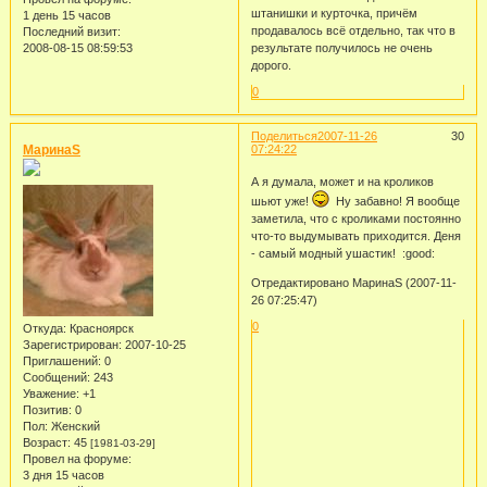
штанишки и курточка, причём
1 день 15 часов
продавалось всё отдельно, так что в
Последний визит:
2008-08-15 08:59:53
результате получилось не очень
дорого.
0
Поделиться
2007-11-26
30
МаринаS
07:24:22
А я думала, может и на кроликов
шьют уже!
Ну забавно! Я вообще
заметила, что с кроликами постоянно
что-то выдумывать приходится. Деня
- самый модный ушастик! :good:
Отредактировано МаринаS (2007-11-
26 07:25:47)
0
Откуда:
Красноярск
Зарегистрирован
: 2007-10-25
Приглашений:
0
Сообщений:
243
Уважение:
+1
Позитив:
0
Пол:
Женский
Возраст:
45
[1981-03-29]
Провел на форуме:
3 дня 15 часов