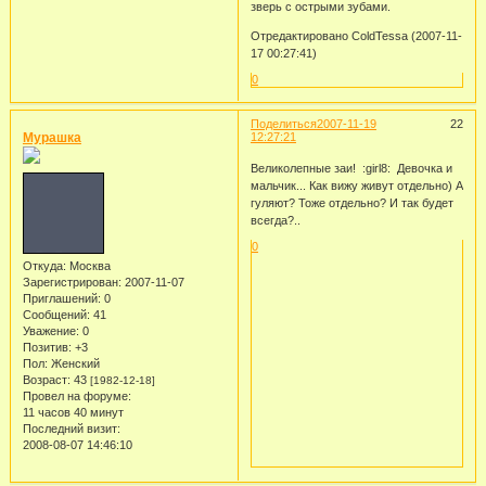
зверь с острыми зубами.
Отредактировано ColdTessa (2007-11-
17 00:27:41)
0
Поделиться
2007-11-19
22
Мурашка
12:27:21
Великолепные заи! :girl8: Девочка и
мальчик... Как вижу живут отдельно) А
гуляют? Тоже отдельно? И так будет
всегда?..
0
Откуда:
Москва
Зарегистрирован
: 2007-11-07
Приглашений:
0
Сообщений:
41
Уважение:
0
Позитив:
+3
Пол:
Женский
Возраст:
43
[1982-12-18]
Провел на форуме:
11 часов 40 минут
Последний визит:
2008-08-07 14:46:10