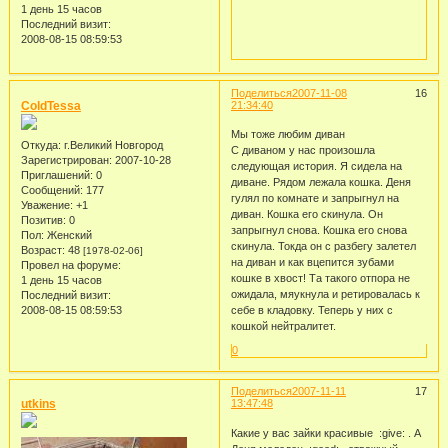
1 день 15 часов
Последний визит:
2008-08-15 08:59:53
Поделиться
2007-11-08
16
ColdTessa
21:34:40
Мы тоже любим диван
Откуда:
г.Великий Новгород
С диваном у нас произошла
Зарегистрирован
: 2007-10-28
следующая история. Я сидела на
Приглашений:
0
диване. Рядом лежала кошка. Деня
Сообщений:
177
гулял по комнате и запрыгнул на
Уважение:
+1
диван. Кошка его скинула. Он
Позитив:
0
запрыгнул снова. Кошка его снова
Пол:
Женский
скинула. Токда он с разбегу залетел
Возраст:
48
[1978-02-06]
на диван и как вцепится зубами
Провел на форуме:
кошке в хвост! Та такого отпора не
1 день 15 часов
ожидала, мяукнула и ретировалась к
Последний визит:
2008-08-15 08:59:53
себе в кладовку. Теперь у них с
кошкой нейтралитет.
0
Поделиться
2007-11-11
17
utkins
13:47:48
Какие у вас зайки красивые :give: . А