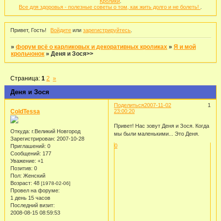
Кролики
.
Все для здоровья - полезные советы о том, как жить долго и не болеть!
.
Привет, Гость!
Войдите
или
зарегистрируйтесь
.
»
форум всё о карликовых и декоративных кроликах
»
Я и мой
крольчонок
»
Деня и Зося>>
Страница:
1
2
»
Деня и Зося
Поделиться
2007-11-02
1
ColdTessa
23:00:20
Привет! Нас зовут Деня и Зося. Когда
Откуда:
г.Великий Новгород
мы были маленькими... Это Деня.
Зарегистрирован
: 2007-10-28
0
Приглашений:
0
Сообщений:
177
Уважение:
+1
Позитив:
0
Пол:
Женский
Возраст:
48
[1978-02-06]
Провел на форуме:
1 день 15 часов
Последний визит:
2008-08-15 08:59:53