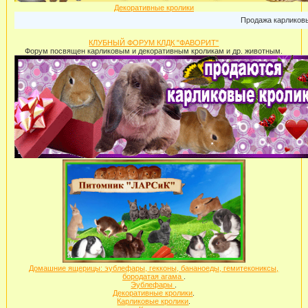
Декоративные кролики
Продажа карликовых кроли
КЛУБНЫЙ ФОРУМ КЛДК "ФАВОРИТ"
Форум посвящен карликовым и декоративным кроликам и др. животным.
Домашние ящерицы: эублефары, гекконы, бананоеды, гемитекониксы,
бородатая агама
.
Эублефары
.
Декоративные кролики
.
Карликовые кролики
.