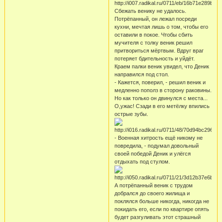
Сбежать венику не удалось.
Потрёпанный, он лежал посреди
кухни, мечтая лишь о том, чтобы его
оставили в покое. Чтобы сбить
мучителя с толку веник решил
притвориться мёртвым. Вдруг враг
потеряет бдительность и уйдёт.
Краем палки веник увидел, что Деник
направился под стол.
- Кажется, поверил, - решил веник и
медленно пополз в сторону раковины.
Но как только он двинулся с места...
О,ужас! Сзади в его метёлку впились
острые зубы.
- Военная хитрость ещё никому не
повредила, - подумал довольный
своей победой Деник и улёгся
отдыхать под стулом.
А потрёпанный веник с трудом
добрался до своего жилища и
поклялся больше никогда, никогда не
покидать его, если по квартире опять
будет разгуливать этот страшный