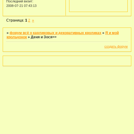
Последний визит:
2008-07-21 07:43:13
Страница:
1
2
»
»
форум всё о карликовых и декоративных кроликах
»
Я и мой
крольчонок
»
Деня и Зося>>
создать форум