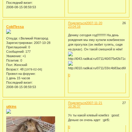
Последний визит:
2008-08-15 08:59:53
Поделиться
2007-11-20
26
ColdTessa
23:04:16
Денику сегодня год!!!!!!!!!! На день
Откуда:
г.Великий Новгород
рождения мы ему купили комбинезон
Зарегистрирован
: 2007-10-28
для прогулок (он любит гулять, сидя
Приглашений:
0
на руках). Он такой смешной в нём!
Сообщений:
177
Уважение:
+1
Позитив:
0
Пол:
Женский
Возраст:
48
[1978-02-06]
Провел на форуме:
0
1 день 15 часов
Последний визит:
2008-08-15 08:59:53
Поделиться
2007-11-21
27
utkins
10:36:37
Ух ты какой клевый комбез :good:
Деньке он очень идет :girl5:
0