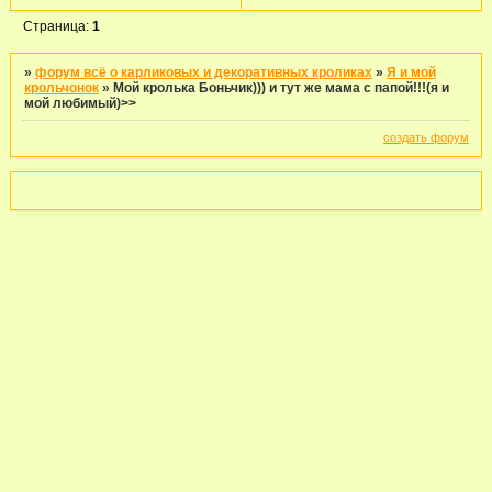
Страница:
1
»
форум всё о карликовых и декоративных кроликах
»
Я и мой
крольчонок
»
Мой кролька Боньчик))) и тут же мама с папой!!!(я и
мой любимый)>>
создать форум