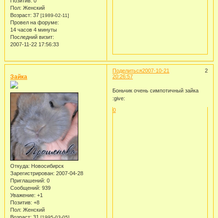
Позитив:
0
Пол:
Женский
Возраст:
37
[1989-02-11]
Провел на форуме:
14 часов 4 минуты
Последний визит:
2007-11-22 17:56:33
Поделиться
2007-10-21
2
Зайка
20:26:57
Боньчик очень симпотичный зайка
:give:
0
Откуда:
Новосибирск
Зарегистрирован
: 2007-04-28
Приглашений:
0
Сообщений:
939
Уважение:
+1
Позитив:
+8
Пол:
Женский
Возраст:
31
[1995-03-05]