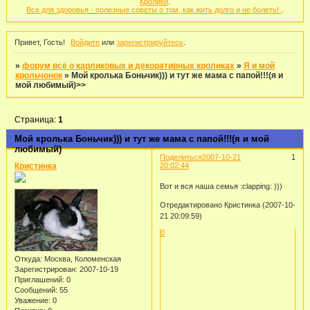
Кролики
.
Все для здоровья - полезные советы о том, как жить долго и не болеть!
.
Привет, Гость!
Войдите
или
зарегистрируйтесь
.
»
форум всё о карликовых и декоративных кроликах
»
Я и мой
крольчонок
»
Мой кролька Боньчик))) и тут же мама с папой!!!(я и
мой любимый)>>
Страница:
1
Мой кролька Боньчик))) и тут же мама с папой!!!(я и мой
любимый)
Поделиться
2007-10-21
1
Кристинка
20:02:44
Вот и вся наша семья :clapping: )))
Отредактировано Кристинка (2007-10-
21 20:09:59)
0
Откуда:
Москва, Коломенская
Зарегистрирован
: 2007-10-19
Приглашений:
0
Сообщений:
55
Уважение:
0