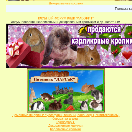
Декоративные кролики
Продажа карли
КЛУБНЫЙ ФОРУМ КЛДК "ФАВОРИТ"
Форум посвящен карликовым и декоративным кроликам и др. животным.
Домашние ящерицы: эублефары, гекконы, бананоеды, гемитекониксы,
бородатая агама
.
Эублефары
.
Декоративные кролики
.
Карликовые кролики
.