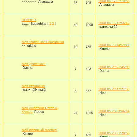
2008-06-17 02:19:55
Anastasia
>>>>>>>>
15
795
Anastasia
ПРИВЕТ!
2008-06-16 12:56:42
Bubachka
[
1
2
]
Бу....
40
1908
катюшка 22
Моя "барашка" Писюкашка
2008-06-13 14:59:21
utkins
>>
10
785
Kimme
Моя Дуняшка!!!
2008-05-29 22:45:00
Dasha
7
423
Dasha
Моя страничка
2008-05-29 13:27:35
@Ника@
HELP
3
377
Ирен
Мои ушастики Стёпа и
2008-05-25 21:06:14
Клякса
Перец
24
1265
Ирен
Мой любимый Масяка!
2008-05-23 23:38:56
Kimme
7
486
Kimme