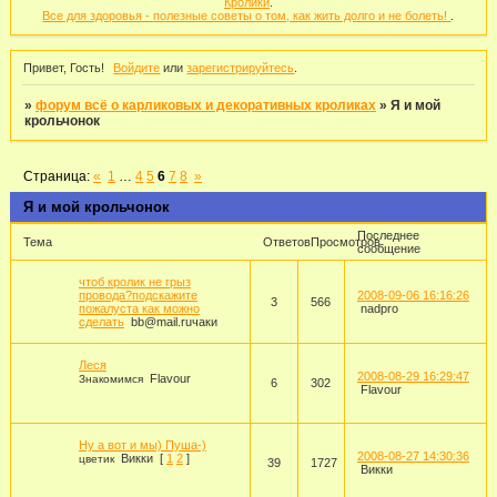
Кролики
.
Все для здоровья - полезные советы о том, как жить долго и не болеть!
.
Привет, Гость!
Войдите
или
зарегистрируйтесь
.
»
форум всё о карликовых и декоративных кроликах
»
Я и мой
крольчонок
Страница:
«
1
…
4
5
6
7
8
»
Я и мой крольчонок
Последнее
Тема
Ответов
Просмотров
сообщение
чтоб кролик не грыз
провода?подскажите
2008-09-06 16:16:26
3
566
пожалуста как можно
nadpro
сделать
bb@mail.ruчаки
Леся
2008-08-29 16:29:47
Flavour
Знакомимся
6
302
Flavour
Ну а вот и мы) Пуша-)
2008-08-27 14:30:36
Викки
[
1
2
]
цветик
39
1727
Викки