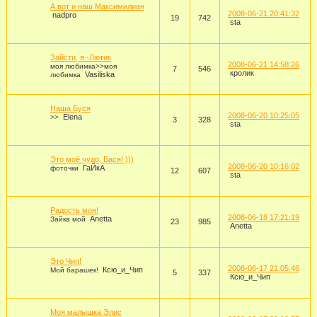
А вот и наш Максимилиан
2008-06-21 20:41:32
nadpro
19
742
sta
Зайсти, я -Лютик
2008-06-21 14:58:26
моя любимка>>моя
7
546
кролик
Vasiliska
любимка
Наша Буся
2008-06-20 10:25:05
Elena
>>
3
328
sta
Это моё чудо, Бася! )))
2008-06-20 10:16:02
ГаЙкА
фоточки
12
607
sta
Радость моя!
2008-06-18 17:21:19
Anetta
Зайка мой
23
985
Anetta
Это Чип!
2008-06-17 21:05:46
Ксю_и_Чип
Мой барашек!
5
337
Ксю_и_Чип
Моя малышка Элис