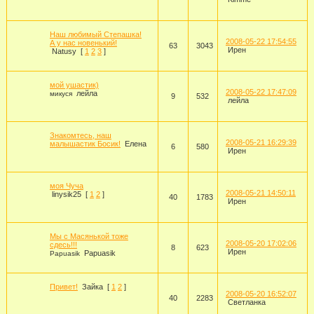
Наш любимый Степашка!
2008-05-22 17:54:55
А у нас новенький!
63
3043
Ирен
Natusy
[
1
2
3
]
мой ушастик)
2008-05-22 17:47:09
лейла
микуся
9
532
лейла
Знакомтесь, наш
2008-05-21 16:29:39
малышастик Босик!
Елена
6
580
Ирен
моя Чуча
2008-05-21 14:50:11
linysik25
[
1
2
]
40
1783
Ирен
Мы с Масянькой тоже
2008-05-20 17:02:06
сдесь!!!
8
623
Ирен
Papuasik
Papuasik
Привет!
Зайка
[
1
2
]
2008-05-20 16:52:07
40
2283
Светланка