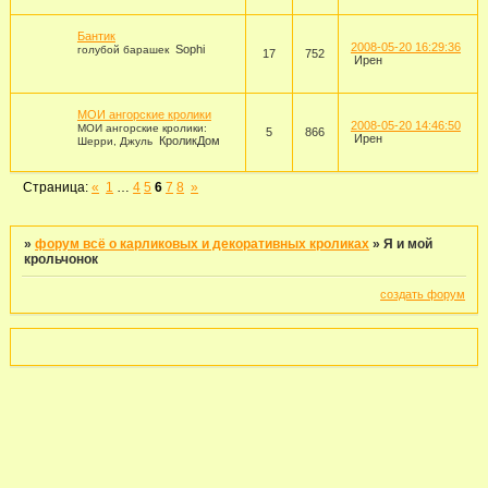
Бантик
2008-05-20 16:29:36
Sophi
голубой барашек
17
752
Ирен
МОИ ангорские кролики
2008-05-20 14:46:50
МОИ ангорские кролики:
5
866
Ирен
КроликДом
Шерри, Джуль
Страница:
«
1
…
4
5
6
7
8
»
»
форум всё о карликовых и декоративных кроликах
»
Я и мой
крольчонок
создать форум