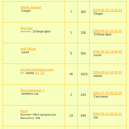
Дикая львица!
2008-08-25 23:00:13
Ginger
7
364
Ginger
Моя ева
2008-08-24 15:18:15
ЗУбная фея
>>>>>>
1
236
ЗУбная фея
мой Айсик
2008-08-18 13:40:40
sunnt
5
364
sunnt
яи моя крольчиха катя
2008-08-04 18:30:49
nastia
[
1
2
]
>>
46
1623
nastia
Мы новенькие :)
2008-07-30 09:04:35
northern cat
2
243
Светлана
Вася
2008-06-22 08:13:31
Кролик>>Моя прекрасная
14
649
sta
sta
Василиса