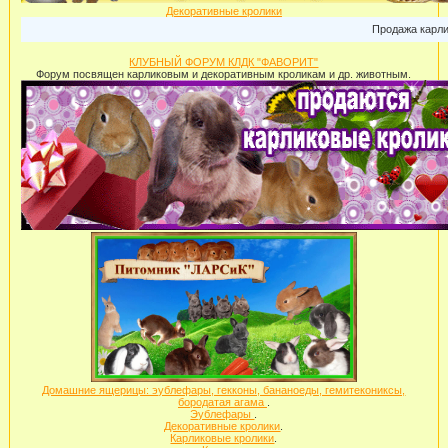
Декоративные кролики
Продажа карликовы
КЛУБНЫЙ ФОРУМ КЛДК "ФАВОРИТ"
Форум посвящен карликовым и декоративным кроликам и др. животным.
Домашние ящерицы: эублефары, гекконы, бананоеды, гемитекониксы,
бородатая агама
.
Эублефары
.
Декоративные кролики
.
Карликовые кролики
.