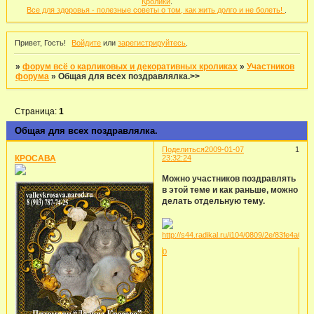
Кролики
.
Все для здоровья - полезные советы о том, как жить долго и не болеть!
.
Привет, Гость!
Войдите
или
зарегистрируйтесь
.
»
форум всё о карликовых и декоративных кроликах
»
Участников
форума
»
Общая для всех поздравлялка.>>
Страница:
1
Общая для всех поздравлялка.
Поделиться
2009-01-07
1
КРОСАВА
23:32:24
Можно участников поздравлять
в этой теме и как раньше, можно
делать отдельную тему.
0