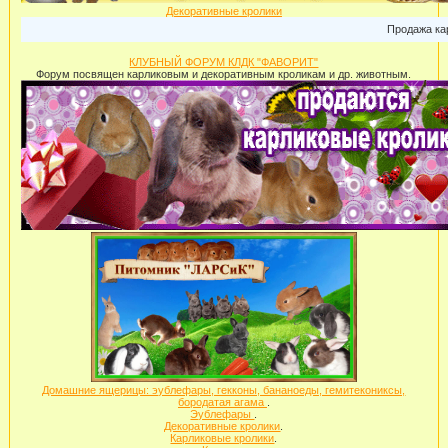
Декоративные кролики
Продажа карликов
КЛУБНЫЙ ФОРУМ КЛДК "ФАВОРИТ"
Форум посвящен карликовым и декоративным кроликам и др. животным.
Домашние ящерицы: эублефары, гекконы, бананоеды, гемитекониксы,
бородатая агама
.
Эублефары
.
Декоративные кролики
.
Карликовые кролики
.