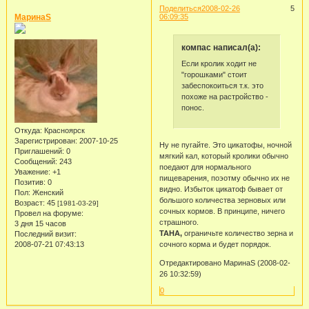
Поделиться
2008-02-26
5
МаринаS
06:09:35
компас написал(а):
Если кролик ходит не
"горошками" стоит
забеспокоиться т.к. это
похоже на растройство -
понос.
Откуда:
Красноярск
Зарегистрирован
: 2007-10-25
Ну не пугайте. Это цикатофы, ночной
Приглашений:
0
мягкий кал, который кролики обычно
Сообщений:
243
поедают для нормального
Уважение:
+1
пищеварения, поэотму обычно их не
Позитив:
0
видно. Избыток цикатоф бывает от
Пол:
Женский
большого количества зерновых или
Возраст:
45
[1981-03-29]
сочных кормов. В принципе, ничего
Провел на форуме:
страшного.
3 дня 15 часов
TAHA,
ограничьте количество зерна и
Последний визит:
2008-07-21 07:43:13
сочного корма и будет порядок.
Отредактировано МаринаS (2008-02-
26 10:32:59)
0