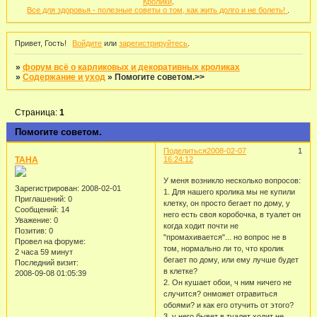
Кролики
.
Все для здоровья - полезные советы о том, как жить долго и не болеть!
.
Привет, Гость!
Войдите
или
зарегистрируйтесь
.
»
форум всё о карликовых и декоративных кроликах
»
Содержание и уход
»
Помогите советом.>>
Страница:
1
Помогите советом.
Поделиться
2008-02-07
1
TAHA
16:24:12
У меня возникло несколько вопросов:
Зарегистрирован
: 2008-02-01
1. Для нашего кролика мы не купили
Приглашений:
0
клетку, он просто бегает по дому, у
Сообщений:
14
него есть своя коробочка, в туалет он
Уважение:
0
когда ходит почти не
Позитив:
0
"промахивается"... но вопрос не в
Провел на форуме:
том, нормально ли то, что кролик
2 часа 59 минут
бегает по дому, или ему лучше будет
Последний визит:
в клетке?
2008-09-08 01:05:39
2. Он кушает обои, ч ним ничего не
случится? онможет отравиться
обоями? и как его отучить от этого?
3. у него бывет в туалет ходит не