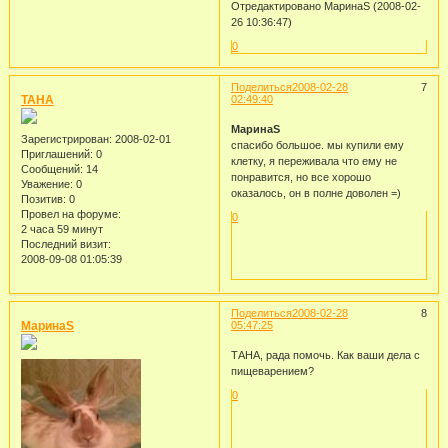
Отредактировано МаринаS (2008-02-
26 10:36:47)
0
Поделиться
2008-02-28
7
TAHA
02:49:40
МаринаS
Зарегистрирован
: 2008-02-01
спасибо большое. мы купили ему
Приглашений:
0
клетку, я переживала что ему не
Сообщений:
14
понравится, но все хорошо
Уважение:
0
оказалось, он в полне доволен =)
Позитив:
0
Провел на форуме:
0
2 часа 59 минут
Последний визит:
2008-09-08 01:05:39
Поделиться
2008-02-28
8
МаринаS
05:47:25
ТАНА, рада помочь. Как ваши дела с
пищеварением?
0