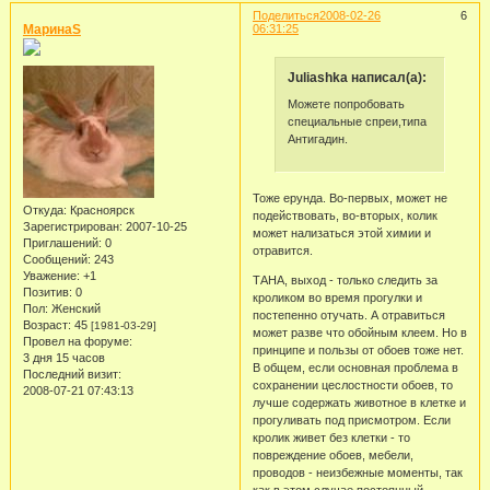
Поделиться
2008-02-26
6
МаринаS
06:31:25
Juliashka написал(а):
Можете попробовать
специальные спреи,типа
Антигадин.
Тоже ерунда. Во-первых, может не
Откуда:
Красноярск
подействовать, во-вторых, колик
Зарегистрирован
: 2007-10-25
может нализаться этой химии и
Приглашений:
0
отравится.
Сообщений:
243
Уважение:
+1
ТАНА, выход - только следить за
Позитив:
0
кроликом во время прогулки и
Пол:
Женский
постепенно отучать. А отравиться
Возраст:
45
[1981-03-29]
может разве что обойным клеем. Но в
Провел на форуме:
принципе и пользы от обоев тоже нет.
3 дня 15 часов
В общем, если основная проблема в
Последний визит:
сохранении цеслостности обоев, то
2008-07-21 07:43:13
лучше содержать животное в клетке и
прогуливать под присмотром. Если
кролик живет без клетки - то
повреждение обоев, мебели,
проводов - неизбежные моменты, так