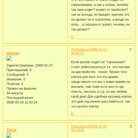
горошинками, а как у кошки, почему
так присходит? может от приболел?
так не всегда, но бывает, причем это
он делает не в туалетике, а везде на
полу... а горошки в туалет, почему он
так делает?
0
Поделиться
2008-02-07
2
компас
16:56:27
Если кролик ходит не "горошками"
Зарегистрирован
: 2008-02-07
стоит забеспокоиться т.к. это похоже
Приглашений:
0
на растройство - понос. Кроме того
Сообщений:
4
клетка для него это его домик,
Уважение:
0
представьте что мы с вами живём на
Позитив:
0
вокзале, там тоже есть место где
Провел на форуме:
поесть, поспать и.т.д. но мы любим
34 минуты
свой дом! Для удобная кролика клетка
Последний визит:
это дом гед можно расслабиться. так
2008-03-20 11:03:24
что купите клетку.
0
Поделиться
2008-02-07
3
TAHA
23:19:19