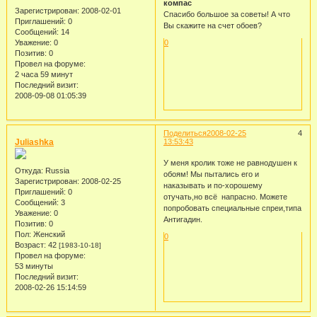
компас
Зарегистрирован
: 2008-02-01
Спасибо большое за советы! А что
Приглашений:
0
Вы скажите на счет обоев?
Сообщений:
14
Уважение:
0
0
Позитив:
0
Провел на форуме:
2 часа 59 минут
Последний визит:
2008-09-08 01:05:39
Поделиться
2008-02-25
4
Juliashka
13:53:43
У меня кролик тоже не равнодушен к
Откуда:
Russia
обоям! Мы пытались его и
Зарегистрирован
: 2008-02-25
наказывать и по-хорошему
Приглашений:
0
отучать,но всё напрасно. Можете
Сообщений:
3
попробовать специальные спреи,типа
Уважение:
0
Антигадин.
Позитив:
0
Пол:
Женский
0
Возраст:
42
[1983-10-18]
Провел на форуме:
53 минуты
Последний визит:
2008-02-26 15:14:59