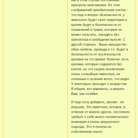
как в этом случае постоянный
присмотр невозможен. Из этих
соображений приобретение клетки -
это еще и вопрос безопасности, у
животного будет своя территория и
кролик будет в безопасности от
отравлений и травм, которые он
может получить, находясь без
присмотра в свободном выгуле. С
другой стороны - Ваше имущество -
обои, мебель, провода и т.п. будет в
безопасности от посягательств
кролика на это время. Конечно, есть
кролики, которые содержтся без
клетки, но это скорее исключение -
очень спокойные животные, не
склонные к гызению всего, что видят.
У некоторых проходит с возрастом.
В общем, вот варианты, а решать
Вам, как хозяйке.
И еще хочу добавить, кролик - не
игрушка. Это животное, которое, в
отличие от многих других, постоянно
требует к себе много человеческого
внимания и очень аккуратного
подхода. Это я поняла на
собственном опыте.