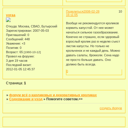
Поделиться
2008-02-28
10
voraa
16:11:05
Вообще не рекомендуется кроликов
Откуда:
Москва, СВАО, Бутырский
кормить капустой. От нее может
Зарегистрирован
: 2007-05-03
начаться сильное газообразование.
Приглашений:
0
Конечно не страшно, если здоровый
Сообщений:
448
взрослый кролик раз в неделю съест
Уважение:
+3
листик капусты. Но только не
Позитив:
0
крольченок и не каждый день. Можно
Возраст:
65
[1960-10-12]
давать салаты, брокколи. Сена надо
Провел на форуме:
не просто больше давать. Оно
3 дня 19 часов
должно быть всегда.
Последний визит:
2012-01-05 12:45:37
0
Страница:
1
»
форум всё о карликовых и декоративных кроликах
»
Содержание и уход
»
Помогите советом.>>
создать форум