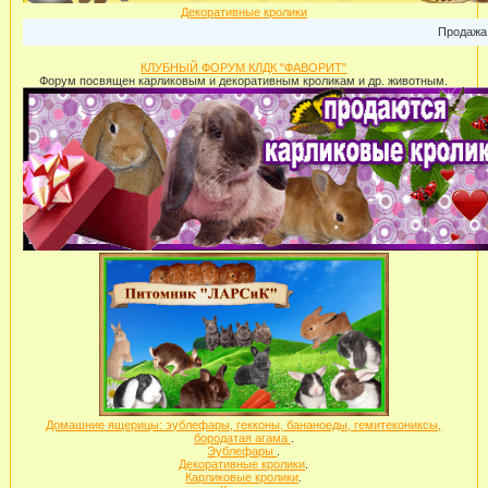
Декоративные кролики
Продажа ка
КЛУБНЫЙ ФОРУМ КЛДК "ФАВОРИТ"
Форум посвящен карликовым и декоративным кроликам и др. животным.
Домашние ящерицы: эублефары, гекконы, бананоеды, гемитекониксы,
бородатая агама
.
Эублефары
.
Декоративные кролики
.
Карликовые кролики
.