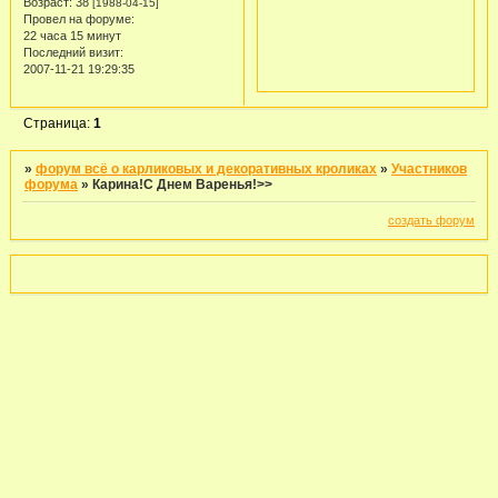
Возраст:
38
[1988-04-15]
Провел на форуме:
22 часа 15 минут
Последний визит:
2007-11-21 19:29:35
Страница:
1
»
форум всё о карликовых и декоративных кроликах
»
Участников
форума
»
Карина!С Днем Варенья!>>
создать форум