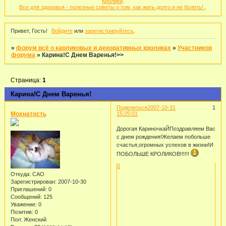
Кролики
.
Все для здоровья - полезные советы о том, как жить долго и не болеть!
.
Привет, Гость!
Войдите
или
зарегистрируйтесь
.
»
форум всё о карликовых и декоративных кроликах
»
Участников
форума
»
Карина!С Днем Варенья!>>
Страница:
1
Карина!С Днем Варенья!
Поделиться
2007-10-31
1
Мохнатость
15:25:01
Дорогая КариночкаЙПоздравляем Вас
с днем рождения!Желаем побольше
счастья,огромных успехов в жизни!И
ПОБОЛЬШЕ КРОЛИКОВ!!!!!!
0
Откуда:
САО
Зарегистрирован
: 2007-10-30
Приглашений:
0
Сообщений:
125
Уважение:
0
Позитив:
0
Пол:
Женский