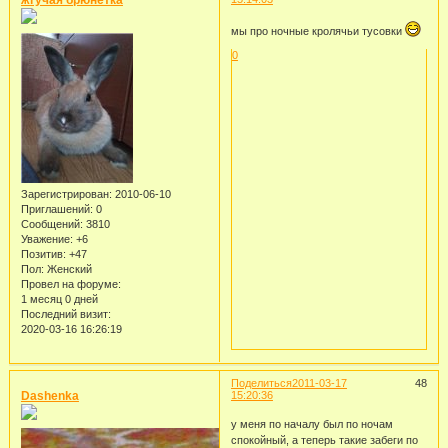
жгучая брюнетка
мы про ночные кролячьи тусовки
0
Зарегистрирован
: 2010-06-10
Приглашений:
0
Сообщений:
3810
Уважение:
+6
Позитив:
+47
Пол:
Женский
Провел на форуме:
1 месяц 0 дней
Последний визит:
2020-03-16 16:26:19
Поделиться
2011-03-17
48
Dashenka
15:20:36
у меня по началу был по ночам
спокойный, а теперь такие забеги по