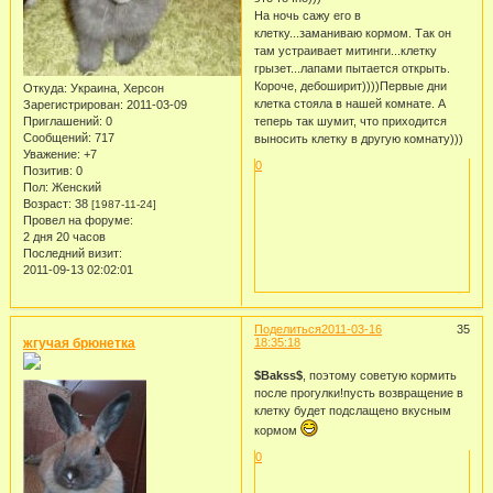
На ночь сажу его в
клетку...заманиваю кормом. Так он
там устраивает митинги...клетку
грызет...лапами пытается открыть.
Короче, дебоширит))))Первые дни
Откуда:
Украина, Херсон
клетка стояла в нашей комнате. А
Зарегистрирован
: 2011-03-09
теперь так шумит, что приходится
Приглашений:
0
Сообщений:
717
выносить клетку в другую комнату)))
Уважение:
+7
0
Позитив:
0
Пол:
Женский
Возраст:
38
[1987-11-24]
Провел на форуме:
2 дня 20 часов
Последний визит:
2011-09-13 02:02:01
Поделиться
2011-03-16
35
жгучая брюнетка
18:35:18
$Bakss$
, поэтому советую кормить
после прогулки!пусть возвращение в
клетку будет подслащено вкусным
кормом
0