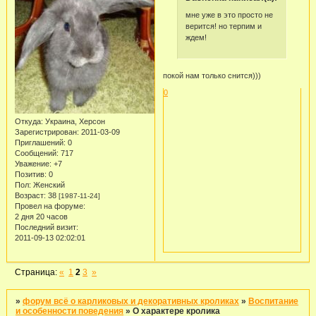
мне уже в это просто не
верится! но терпим и
ждем!
покой нам только снится)))
0
Откуда:
Украина, Херсон
Зарегистрирован
: 2011-03-09
Приглашений:
0
Сообщений:
717
Уважение:
+7
Позитив:
0
Пол:
Женский
Возраст:
38
[1987-11-24]
Провел на форуме:
2 дня 20 часов
Последний визит:
2011-09-13 02:02:01
Страница:
«
1
2
3
»
»
форум всё о карликовых и декоративных кроликах
»
Воспитание
и особенности поведения
»
О характере кролика