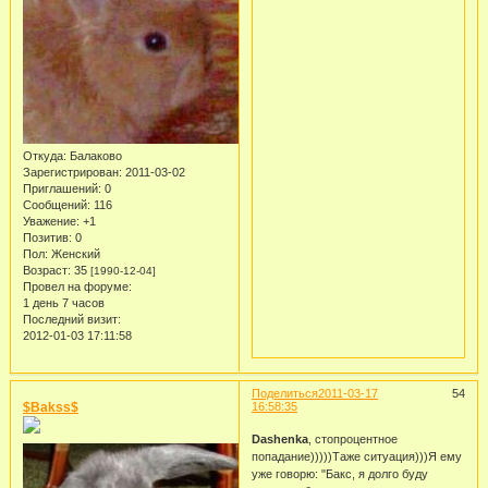
Откуда:
Балаково
Зарегистрирован
: 2011-03-02
Приглашений:
0
Сообщений:
116
Уважение:
+1
Позитив:
0
Пол:
Женский
Возраст:
35
[1990-12-04]
Провел на форуме:
1 день 7 часов
Последний визит:
2012-01-03 17:11:58
Поделиться
2011-03-17
54
$Bakss$
16:58:35
Dashenka
, стопроцентное
попадание)))))Таже ситуация)))Я ему
уже говорю: "Бакс, я долго буду