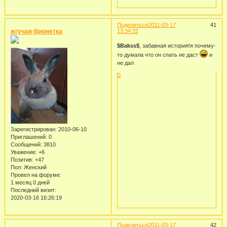
Поделиться
2011-03-17
41
жгучая брюнетка
13:34:32
$Bakss$
, забавная история!я почему-
то думала что он спать не даст
и
не дал
0
Зарегистрирован
: 2010-06-10
Приглашений:
0
Сообщений:
3810
Уважение:
+6
Позитив:
+47
Пол:
Женский
Провел на форуме:
1 месяц 0 дней
Последний визит:
2020-03-16 16:26:19
Поделиться
2011-03-17
42