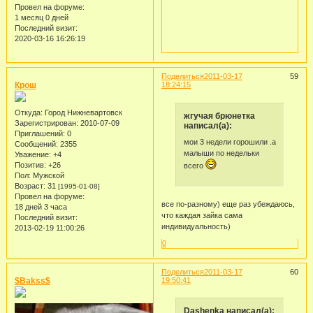
Провел на форуме:
1 месяц 0 дней
Последний визит:
2020-03-16 16:26:19
Поделиться
2011-03-17
59
Крош
18:24:15
Откуда:
Город Нижневартовск
жгучая брюнетка
Зарегистрирован
: 2010-07-09
написал(а):
Приглашений:
0
мои 3 недели горошили .а
Сообщений:
2355
малыши по недельки
Уважение:
+4
Позитив:
+26
всего
Пол:
Мужской
Возраст:
31
[1995-01-08]
Провел на форуме:
все по-разному) еще раз убеждаюсь,
18 дней 3 часа
что каждая зайка сама
Последний визит:
индивидуальность)
2013-02-19 11:00:26
0
Поделиться
2011-03-17
60
$Bakss$
19:50:41
Dashenka написал(а):