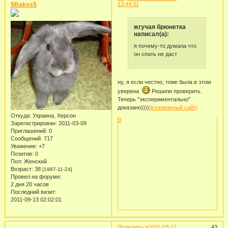
$Bakss$
13:44:31
жгучая брюнетка
написал(а):
я почему-то думала что
он спать не даст
ну, я если честно, тоже была в этом
уверена
Решили проверить.
Теперь "экспериментально"
доказано))))
[взломанный сайт]
Откуда:
Украина, Херсон
0
Зарегистрирован
: 2011-03-09
Приглашений:
0
Сообщений:
717
Уважение:
+7
Позитив:
0
Пол:
Женский
Возраст:
38
[1987-11-24]
Провел на форуме:
2 дня 20 часов
Последний визит:
2011-09-13 02:02:01
Поделиться
2011-03-17
43