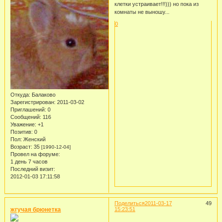
клетки устраивает!!!))) но пока из
комнаты не выношу...
0
Откуда:
Балаково
Зарегистрирован
: 2011-03-02
Приглашений:
0
Сообщений:
116
Уважение:
+1
Позитив:
0
Пол:
Женский
Возраст:
35
[1990-12-04]
Провел на форуме:
1 день 7 часов
Последний визит:
2012-01-03 17:11:58
Поделиться
2011-03-17
49
жгучая брюнетка
15:23:51