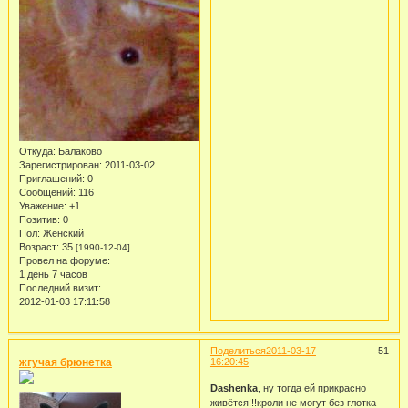
Откуда:
Балаково
Зарегистрирован
: 2011-03-02
Приглашений:
0
Сообщений:
116
Уважение:
+1
Позитив:
0
Пол:
Женский
Возраст:
35
[1990-12-04]
Провел на форуме:
1 день 7 часов
Последний визит:
2012-01-03 17:11:58
Поделиться
2011-03-17
51
жгучая брюнетка
16:20:45
Dashenka
, ну тогда ей прикрасно
живётся!!!кроли не могут без глотка