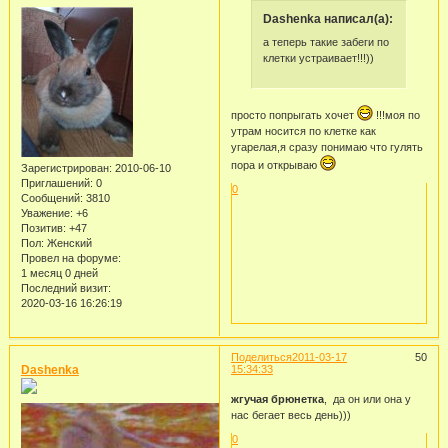
Dashenka написал(а):
а теперь такие забеги по
клетки устраивает!!!))
просто попрыгать хочет
!!!моя по
утрам носится по клетке как
угарелая,я сразу понимаю что гулять
пора и открываю
Зарегистрирован
: 2010-06-10
Приглашений:
0
0
Сообщений:
3810
Уважение:
+6
Позитив:
+47
Пол:
Женский
Провел на форуме:
1 месяц 0 дней
Последний визит:
2020-03-16 16:26:19
Поделиться
2011-03-17
50
Dashenka
15:34:33
жгучая брюнетка
, да он или она у
нас бегает весь день)))
0