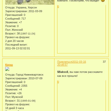
комнате. Посмотрим, что выйдет
0
Откуда:
Украина, Херсон
Зарегистрирован
: 2011-03-09
Приглашений:
0
Сообщений:
717
Уважение:
+7
Позитив:
0
Пол:
Женский
Возраст:
38
[1987-11-24]
Провел на форуме:
2 дня 20 часов
Последний визит:
2011-09-13 02:02:01
Поделиться
2011-03-16
37
Крош
20:08:57
$Bakss$
, вы нам потом расскажите
Откуда:
Город Нижневартовск
как все прошло!
Зарегистрирован
: 2010-07-09
0
Приглашений:
0
Сообщений:
2355
Уважение:
+4
Позитив:
+26
Пол:
Мужской
Возраст:
31
[1995-01-08]
Провел на форуме:
18 дней 3 часа