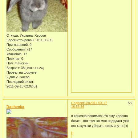
Откуда:
Украина, Херсон
Зарегистрирован
: 2011-03-09
Приглашений:
0
Сообщений:
717
Уважение:
+7
Позитив:
0
Пол:
Женский
Возраст:
38
[1987-11-24]
Провел на форуме:
2 дня 20 часов
Последний визит:
2011-09-13 02:02:01
Поделиться
2011-03-17
53
Dashenka
16:53:56
я конечно понимаю что ему хорошо
бегать, вот только мне надодает уже
его какульки убирать ежеминутно)))
0