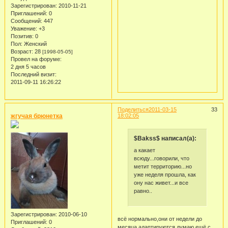
Зарегистрирован
: 2010-11-21
Приглашений:
0
Сообщений:
447
Уважение:
+3
Позитив:
0
Пол:
Женский
Возраст:
28
[1998-05-05]
Провел на форуме:
2 дня 5 часов
Последний визит:
2011-09-11 16:26:22
Поделиться
2011-03-15
33
жгучая брюнетка
18:02:05
$Bakss$ написал(а):
а какает
всюду...говорили, что
метит территорию...но
уже неделя прошла, как
ону нас живет...и все
равно..
Зарегистрирован
: 2010-06-10
всё нормально,они от недели до
Приглашений:
0
месяца адаптируются.думаю ещё с