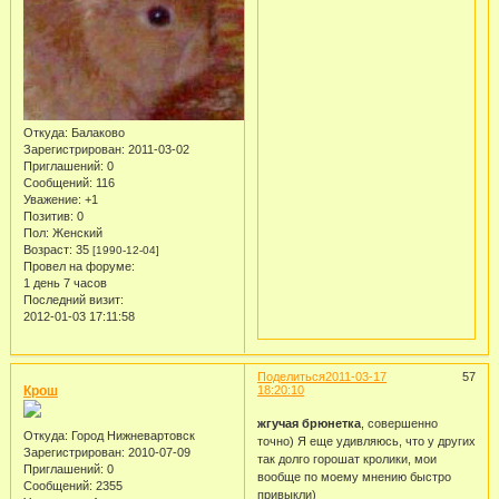
Откуда:
Балаково
Зарегистрирован
: 2011-03-02
Приглашений:
0
Сообщений:
116
Уважение:
+1
Позитив:
0
Пол:
Женский
Возраст:
35
[1990-12-04]
Провел на форуме:
1 день 7 часов
Последний визит:
2012-01-03 17:11:58
Поделиться
2011-03-17
57
Крош
18:20:10
жгучая брюнетка
, совершенно
Откуда:
Город Нижневартовск
точно) Я еще удивляюсь, что у других
Зарегистрирован
: 2010-07-09
так долго горошат кролики, мои
Приглашений:
0
вообще по моему мнению быстро
Сообщений:
2355
привыкли)