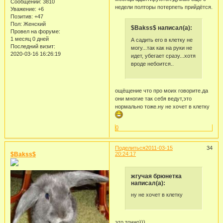
Сообщений:
3810
недели полторы потерпеть прийдётся.
Уважение:
+6
Позитив:
+47
Пол:
Женский
$Bakss$ написал(а):
Провел на форуме:
1 месяц 0 дней
А садить его в клетку не
Последний визит:
могу...так как на руки не
2020-03-16 16:26:19
идет, убегает сразу...хотя
вроде небоится..
ощёщение что про моих говорите.да
они многие так себя ведут,это
нормально тоже.ну не хочет в клетку
0
Поделиться
2011-03-15
34
$Bakss$
20:24:17
жгучая брюнетка
написал(а):
ну не хочет в клетку
это точно)))