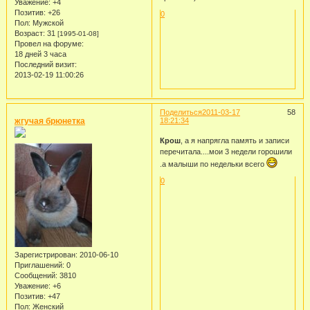
Уважение:
+4
Позитив:
+26
0
Пол:
Мужской
Возраст:
31
[1995-01-08]
Провел на форуме:
18 дней 3 часа
Последний визит:
2013-02-19 11:00:26
Поделиться
2011-03-17
58
жгучая брюнетка
18:21:34
Крош
, а я напрягла память и записи
перечитала....мои 3 недели горошили
.а малыши по недельки всего
0
Зарегистрирован
: 2010-06-10
Приглашений:
0
Сообщений:
3810
Уважение:
+6
Позитив:
+47
Пол:
Женский