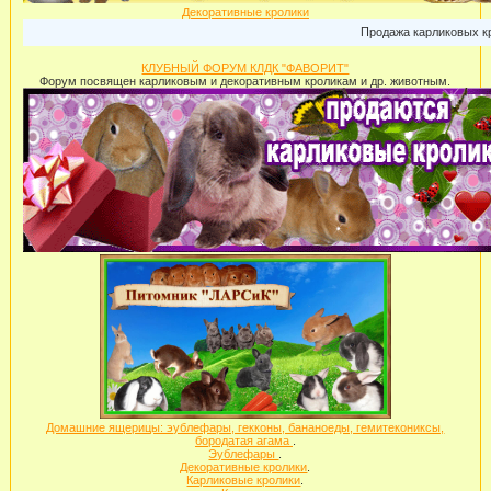
Декоративные кролики
Продажа карликовых кроликов: г.М
КЛУБНЫЙ ФОРУМ КЛДК "ФАВОРИТ"
Форум посвящен карликовым и декоративным кроликам и др. животным.
Домашние ящерицы: эублефары, гекконы, бананоеды, гемитекониксы,
бородатая агама
.
Эублефары
.
Декоративные кролики
.
Карликовые кролики
.