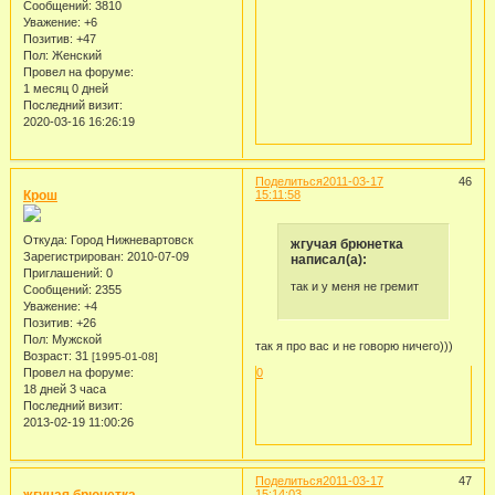
Сообщений:
3810
Уважение:
+6
Позитив:
+47
Пол:
Женский
Провел на форуме:
1 месяц 0 дней
Последний визит:
2020-03-16 16:26:19
Поделиться
2011-03-17
46
Крош
15:11:58
Откуда:
Город Нижневартовск
жгучая брюнетка
Зарегистрирован
: 2010-07-09
написал(а):
Приглашений:
0
так и у меня не гремит
Сообщений:
2355
Уважение:
+4
Позитив:
+26
Пол:
Мужской
так я про вас и не говорю ничего)))
Возраст:
31
[1995-01-08]
Провел на форуме:
0
18 дней 3 часа
Последний визит:
2013-02-19 11:00:26
Поделиться
2011-03-17
47
15:14:03