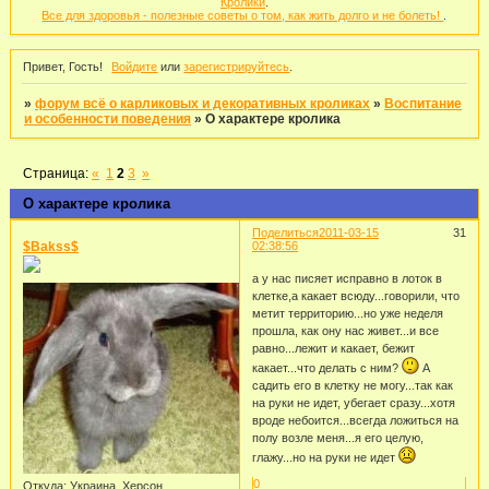
Кролики
.
Все для здоровья - полезные советы о том, как жить долго и не болеть!
.
Привет, Гость!
Войдите
или
зарегистрируйтесь
.
»
форум всё о карликовых и декоративных кроликах
»
Воспитание
и особенности поведения
»
О характере кролика
Страница:
«
1
2
3
»
О характере кролика
Поделиться
2011-03-15
31
$Bakss$
02:38:56
а у нас писяет исправно в лоток в
клетке,а какает всюду...говорили, что
метит территорию...но уже неделя
прошла, как ону нас живет...и все
равно...лежит и какает, бежит
какает...что делать с ним?
А
садить его в клетку не могу...так как
на руки не идет, убегает сразу...хотя
вроде небоится...всегда ложиться на
полу возле меня...я его целую,
глажу...но на руки не идет
0
Откуда:
Украина, Херсон