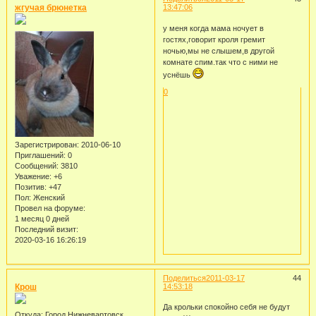
жгучая брюнетка
13:47:06
у меня когда мама ночует в
гостях,говорит кроля гремит
ночью,мы не слышем,в другой
комнате спим.так что с ними не
уснёшь
0
Зарегистрирован
: 2010-06-10
Приглашений:
0
Сообщений:
3810
Уважение:
+6
Позитив:
+47
Пол:
Женский
Провел на форуме:
1 месяц 0 дней
Последний визит:
2020-03-16 16:26:19
Поделиться
2011-03-17
44
Крош
14:53:18
Да крольки спокойно себя не будут
Откуда:
Город Нижневартовск