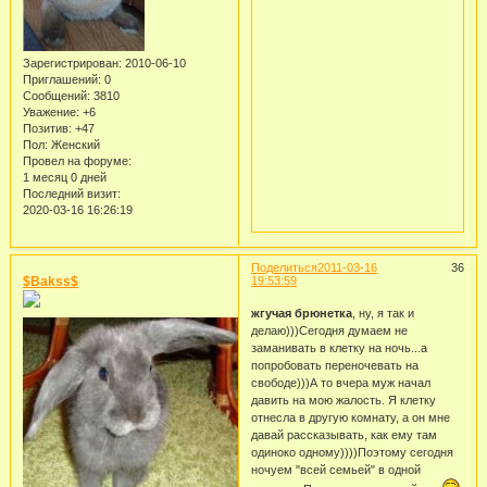
Зарегистрирован
: 2010-06-10
Приглашений:
0
Сообщений:
3810
Уважение:
+6
Позитив:
+47
Пол:
Женский
Провел на форуме:
1 месяц 0 дней
Последний визит:
2020-03-16 16:26:19
Поделиться
2011-03-16
36
$Bakss$
19:53:59
жгучая брюнетка
, ну, я так и
делаю)))Сегодня думаем не
заманивать в клетку на ночь...а
попробовать переночевать на
свободе)))А то вчера муж начал
давить на мою жалость. Я клетку
отнесла в другую комнату, а он мне
давай рассказывать, как ему там
одиноко одному))))Поэтому сегодня
ночуем "всей семьей" в одной