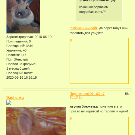
какашкосборником
подрабатывать?"
[взломанный сайт]
да перестанут они
горошить,вот увидите
Зарегистрирован
: 2010-06-10
0
Приглашений:
0
Сообщений:
3810
Уважение:
+6
Позитив:
+47
Пол:
Женский
Провел на форуме:
1 месяц 0 дней
Последний визит:
2020-03-16 16:26:19
Поделиться
2011-03-17
56
Dashenka
18:13:16
жгучая брюнетка
, мне уже в это
просто не верится! но терпим и ждем!
0