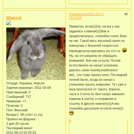
Поделиться
2011-03-17
40
$Bakss$
13:33:02
Приветик, всем)))Ну, ночка у нас
задалась славная))))Как и
предполагалось, спокойно спать Бакс
не лег. Такой весь веселый ганял по
комнатам с бешеной скоростью,
периодически врезаясь во что-то
Ну, на это решила не обращать
внимания. Кое-как уснула. Потом
естественно он начал усиленно
дергать свою поилку(набегался
же)...это тоже пропустила. Последней
точкой было, когда он начал с
Откуда:
Украина, Херсон
упоением грызть ковролин. Тут уже и
Зарегистрирован
: 2011-03-09
муж проснулся от такого. Короче,
Приглашений:
0
часа в 3 ночи он был хитро заманен
Сообщений:
717
кормом в клетку и отправлен в
Уважение:
+7
ссылку в другую комнату)))А мы
Позитив:
0
спокойно досыпали остаток ночи)))
Пол:
Женский
Возраст:
38
[1987-11-24]
Провел на форуме:
0
2 дня 20 часов
Последний визит:
2011-09-13 02:02:01