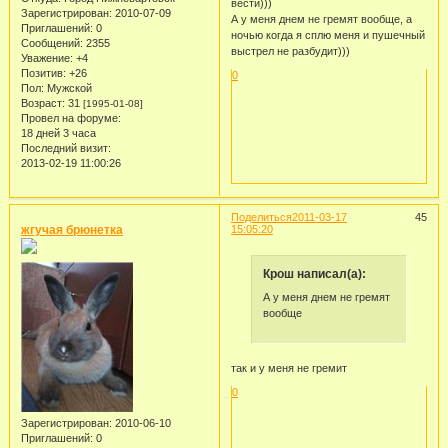
вести)))
Зарегистрирован
: 2010-07-09
А у меня днем не гремят вообще, а
Приглашений:
0
ночью когда я сплю меня и пушечный
Сообщений:
2355
выстрел не разбудит)))
Уважение:
+4
Позитив:
+26
0
Пол:
Мужской
Возраст:
31
[1995-01-08]
Провел на форуме:
18 дней 3 часа
Последний визит:
2013-02-19 11:00:26
Поделиться
2011-03-17
45
жгучая брюнетка
15:05:20
Крош написал(а):
А у меня днем не гремят
вообще
так и у меня не гремит
0
Зарегистрирован
: 2010-06-10
Приглашений:
0