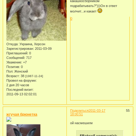
какашкосборником
подрабатывать?")))Он в ответ
молчит...и какает
0
Откуда:
Украина, Херсон
Зарегистрирован
: 2011-03-09
Приглашений:
0
Сообщений:
717
Уважение:
+7
Позитив:
0
Пол:
Женский
Возраст:
38
[1987-11-24]
Провел на форуме:
2 дня 20 часов
Последний визит:
2011-09-13 02:02:01
Поделиться
2011-03-17
55
жгучая брюнетка
18:00:51
ой насмешили
$Bakss$ написал(а):