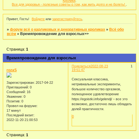
Кролики
.
Все для здоровья - полезные советы о том, как жить долго и не болеть!
.
Привет, Гость!
Войдите
или
зарегистрируйтесь
.
»
форум всё о карликовых и декоративных кроликах
»
Всё обо
всём
»
Времяпровождение для взрослых>>
Страница:
1
Времяпровождение для взрослых
Поделиться
2022-08-23
1
rozaS
19:51:47
Сексуальная классика,
Зарегистрирован
: 2017-04-22
нетривиальные эксперименты,
Приглашений:
0
большое количество оргазмов,
Сообщений:
16
полноценное удовлетворение
Уважение:
0
https://egoistki.info/gelendj/ – все это
Позитив:
0
возможно, достаточно лишь обладать
Провел на форуме:
долей практичности.
17 минут
Последний визит:
0
2022-11-20 21:00:53
Страница:
1