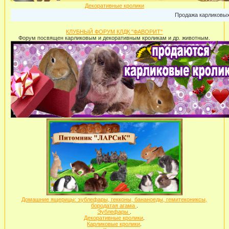
Декоративные кролики
Продажа карликовых кро
КЛУБНЫЙ ФОРУМ КЛДК "ФАВОРИТ"
Форум посвящен карликовым и декоративным кроликам и др. животным.
Домашние ящерицы: эублефары, гекконы, бананоеды, гемитекониксы,
бородатая агама
.
Эублефары
.
Декоративные кролики
.
Карликовые кролики
.