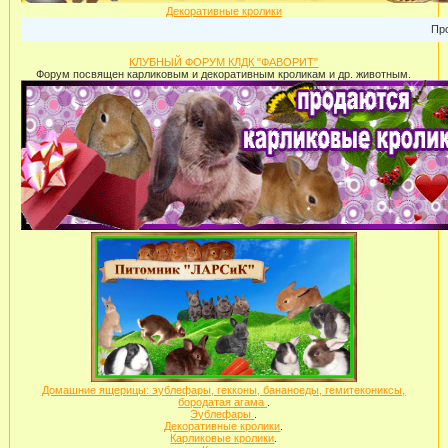
Декоративные кролики
Прода
КЛУБНЫЙ ФОРУМ КЛДК "ФАВОРИТ"
Форум посвящен карликовым и декоративным кроликам и др. животным.
Домашние ящерицы: эублефары, гекконы, бананоеды, гемитекониксы,
бородатая агама
.
Эублефары
.
Декоративные кролики
.
Карликовые кролики
.