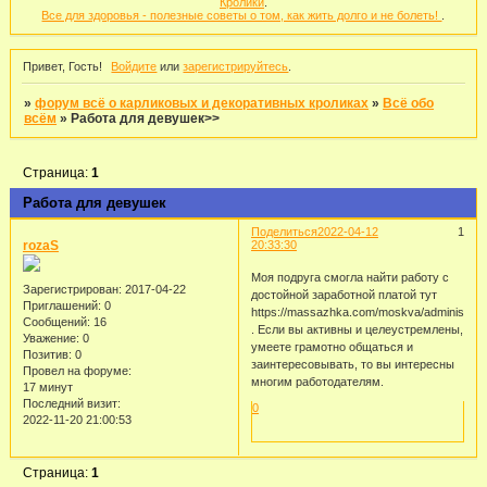
Кролики
.
Все для здоровья - полезные советы о том, как жить долго и не болеть!
.
Привет, Гость!
Войдите
или
зарегистрируйтесь
.
»
форум всё о карликовых и декоративных кроликах
»
Всё обо
всём
»
Работа для девушек>>
Страница:
1
Работа для девушек
Поделиться
2022-04-12
1
rozaS
20:33:30
Моя подруга смогла найти работу с
Зарегистрирован
: 2017-04-22
достойной заработной платой тут
Приглашений:
0
https://massazhka.com/moskva/administrato
Сообщений:
16
. Если вы активны и целеустремлены,
Уважение:
0
умеете грамотно общаться и
Позитив:
0
заинтересовывать, то вы интересны
Провел на форуме:
многим работодателям.
17 минут
Последний визит:
0
2022-11-20 21:00:53
Страница:
1