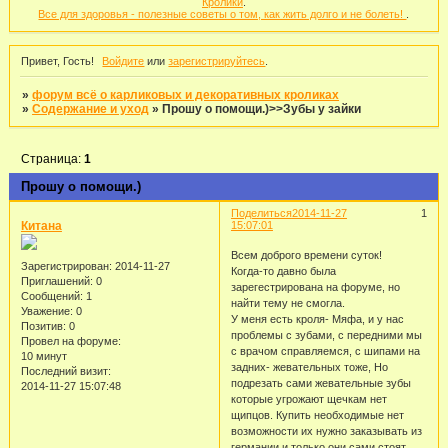
Кролики
.
Все для здоровья - полезные советы о том, как жить долго и не болеть!
.
Привет, Гость!
Войдите
или
зарегистрируйтесь
.
»
форум всё о карликовых и декоративных кроликах
»
Содержание и уход
»
Прошу о помощи.)>>Зубы у зайки
Страница:
1
Прошу о помощи.)
Поделиться
2014-11-27
1
Китана
15:07:01
Всем доброго времени суток!
Зарегистрирован
: 2014-11-27
Когда-то давно была
Приглашений:
0
зарегестрирована на форуме, но
Сообщений:
1
найти тему не смогла.
Уважение:
0
У меня есть кроля- Мяфа, и у нас
Позитив:
0
проблемы с зубами, с передними мы
Провел на форуме:
с врачом справляемся, с шипами на
10 минут
задних- жевательных тоже, Но
Последний визит:
подрезать сами жевательные зубы
2014-11-27 15:07:48
которые угрожают щечкам нет
щипцов. Купить необходимые нет
возможности их нужно заказывать из
германии и только они сами стоят