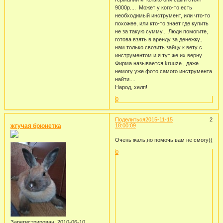
9000р.... Может у кого-то есть
необходимый инструмент, или что-то
похожее, или кто-то знает где купить
не за такую сумму... Люди помогите,
готова взять в аренду за денежку.,
нам только свозить зайцу к вету с
инструментом и я тут же их верну...
Фирма называется kruuze , даже
немогу уже фото самого инструмента
найти....
Народ, хелп!
0
Поделиться
2015-11-15
2
жгучая брюнетка
18:00:09
Очень жаль,но помочь вам не смогу((
0
Зарегистрирован
: 2010-06-10