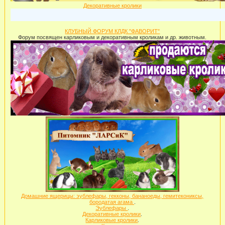
Декоративные кролики
П
КЛУБНЫЙ ФОРУМ КЛДК "ФАВОРИТ"
Форум посвящен карликовым и декоративным кроликам и др. животным.
Домашние ящерицы: эублефары, гекконы, бананоеды, гемитекониксы,
бородатая агама
.
Эублефары
.
Декоративные кролики
.
Карликовые кролики
.