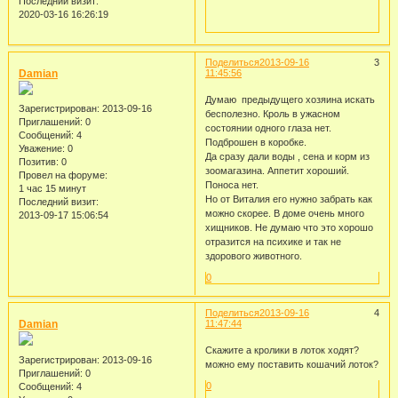
Последний визит:
2020-03-16 16:26:19
Поделиться
2013-09-16
3
Damian
11:45:56
Думаю предыдущего хозяина искать
Зарегистрирован
: 2013-09-16
бесполезно. Кроль в ужасном
Приглашений:
0
состоянии одного глаза нет.
Сообщений:
4
Подброшен в коробке.
Уважение:
0
Да сразу дали воды , сена и корм из
Позитив:
0
зоомагазина. Аппетит хороший.
Провел на форуме:
Поноса нет.
1 час 15 минут
Но от Виталия его нужно забрать как
Последний визит:
можно скорее. В доме очень много
2013-09-17 15:06:54
хищников. Не думаю что это хорошо
отразится на психике и так не
здорового животного.
0
Поделиться
2013-09-16
4
Damian
11:47:44
Скажите а кролики в лоток ходят?
Зарегистрирован
: 2013-09-16
можно ему поставить кошачий лоток?
Приглашений:
0
0
Сообщений:
4