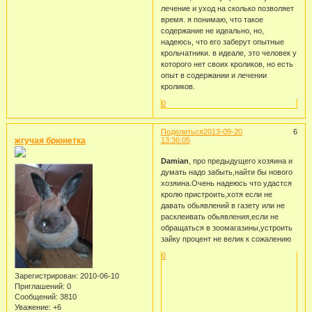
лечение и уход на сколько позволяет
время. я понимаю, что такое
содержание не идеально, но,
надеюсь, что его заберут опытные
крольчатники. в идеале, это человек у
которого нет своих кроликов, но есть
опыт в содержании и лечении
кроликов.
0
Поделиться
2013-09-20
6
жгучая брюнетка
13:36:05
Damian
, про предыдущего хозяина и
думать надо забыть,найти бы нового
хозяина.Очень надеюсь что удастся
кролю пристроить,хотя если не
давать обьявлений в газету или не
расклеивать обьявления,если не
обращаться в зоомагазины,устроить
зайку процент не велик к сожалению
0
Зарегистрирован
: 2010-06-10
Приглашений:
0
Сообщений:
3810
Уважение:
+6