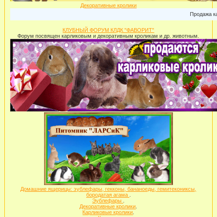
Декоративные кролики
Продажа карлик
КЛУБНЫЙ ФОРУМ КЛДК "ФАВОРИТ"
Форум посвящен карликовым и декоративным кроликам и др. животным.
Домашние ящерицы: эублефары, гекконы, бананоеды, гемитекониксы,
бородатая агама
.
Эублефары
.
Декоративные кролики
.
Карликовые кролики
.