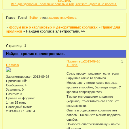
Кролики
.
Все для здоровья - полезные советы о том, как жить долго и не болеть!
.
Привет, Гость!
Войдите
или
зарегистрируйтесь
.
»
форум всё о карликовых и декоративных кроликах
»
Приют для
кроликов
»
Найден кролик в электростали. >>
Страница:
1
Найден кролик в электростали.
Поделиться
2013-09-16
1
Damian
11:26:00
Сразу прошу прощения, если если
Зарегистрирован
: 2013-09-16
нарушаю какие то правила.
Приглашений:
0
Моему другу подкинули в подъезд
Сообщений:
4
кролика в коробке, без воды и еды. У
Уважение:
0
кролика поврежден глаз.
Позитив:
0
Так как мы содержим хищников
Провел на форуме:
(хорьков), то оставить его себе нет
1 час 15 минут
возможности.
Последний визит:
Опыта в содержании кроликов нет
2013-09-17 15:06:54
совсем. Боюсь что можем наделать
ошибок.
Помогите спасти животинку и найти
ей хозяев.