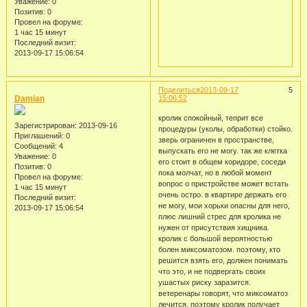
Уважение:
0
Позитив:
0
Провел на форуме:
1 час 15 минут
Последний визит:
2013-09-17 15:06:54
Поделиться
2013-09-17
5
Damian
15:06:52
кролик спокойный, теприт все
Зарегистрирован
: 2013-09-16
процедуры (уколы, обработки) стойко.
Приглашений:
0
зверь ограничен в пространстве,
Сообщений:
4
выпускать его не могу. так же клетка
Уважение:
0
его стоит в общем коридоре, соседи
Позитив:
0
пока молчат, но в любой момент
Провел на форуме:
вопрос о пристройстве может встать
1 час 15 минут
очень остро. в квартире держать его
Последний визит:
не могу, мои хорьки опасны для него,
2013-09-17 15:06:54
плюс лишний стрес для кролика не
нужен от присутствия хищника.
кролик с большой вероятностью
болен миксоматозом. поэтому, кто
решится взять его, должен понимать
что это, и не подвергать своих
ушастых риску заразится.
ветеренары говорят, что миксоматоз
лечится, поэтому кролик получает