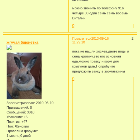
можно звонить по телефону 916
четыре 03 один семь семь восемь
Виталий.
0
Поделиться
2013-09-16
2
жгучая брюнетка
11:29:10
пока не нашли хозяев,дайте воды и
сена кролику,это его основная
еда,можно травку и корм для
грызунов дать.Попробуйте
предложить зайку в зоомагазины
0
Зарегистрирован
: 2010-06-10
Приглашений:
0
Сообщений:
3810
Уважение:
+6
Позитив:
+47
Пол:
Женский
Провел на форуме:
1 месяц 0 дней