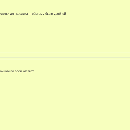
 клетки для кролика чтобы ему было удобней
вой,или по всей клетке?