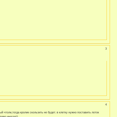
3
4
ый чтоли,тогда кролик скользить не будет. в клетку нужно поставить лоток
раво иногда))