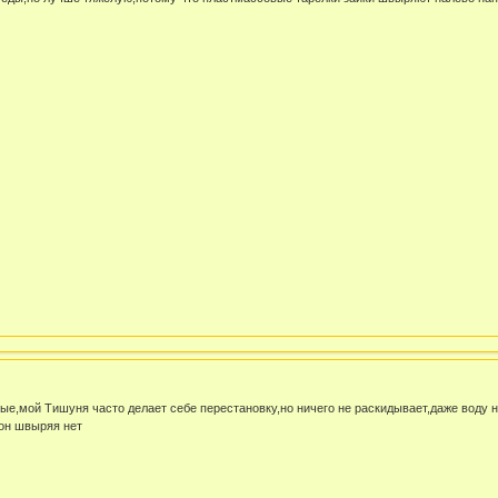
вые,мой Тишуня часто делает себе перестановку,но ничего не раскидывает,даже воду 
он швыряя нет