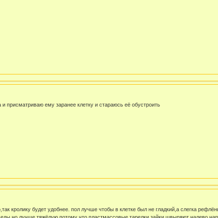
а и присматриваю ему заранее клетку и стараюсь её обустроить
о,так кролику будет удобнее. пол лучше чтобы в клетке был не гладкий,а слегка рефлён
я еды,но лучше тяжёлую,потому что пластмассовые тарелки зайки швыряют налево нап