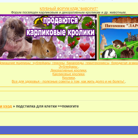
КЛУБНЫЙ ФОРУМ КЛДК "ФАВОРИТ"
Форум посвящен карликовым и декоративным кроликам и др. животным.
Домашние ящерицы: эублефары, гекконы, бананоеды, гемитекониксы, бородатая агам
Эублефары
.
Декоративные кролики
.
Карликовые кролики
.
Кролики
.
Все для здоровья - полезные советы о том, как жить долго и не болеть!
.
и уход
»
подстилка для клетки >>помогите