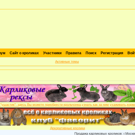
рум
Сайт о кроликах
Участники
Правила
Поиск
Регистрация
Вой
Активные темы
Декоративные кролики
Продажа карликовых кроликов: г.Москва , питом