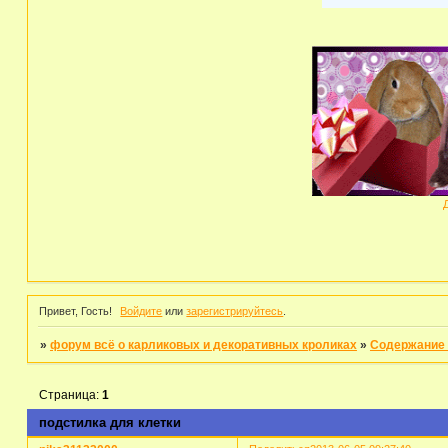
Привет, Гость!
Войдите
или
зарегистрируйтесь
.
»
форум всё о карликовых и декоративных кроликах
»
Содержание 
Страница:
1
подстилка для клетки