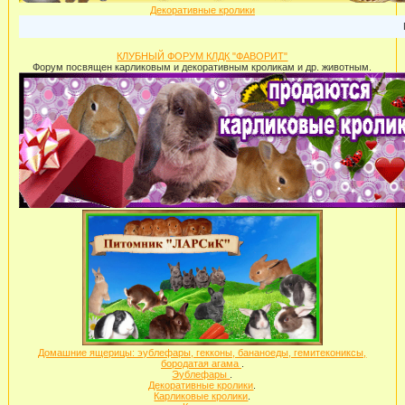
Декоративные кролики
Пр
КЛУБНЫЙ ФОРУМ КЛДК "ФАВОРИТ"
Форум посвящен карликовым и декоративным кроликам и др. животным.
Домашние ящерицы: эублефары, гекконы, бананоеды, гемитекониксы,
бородатая агама
.
Эублефары
.
Декоративные кролики
.
Карликовые кролики
.