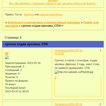
Кролики
.
Все для здоровья - полезные советы о том, как жить долго и не болеть!
.
Привет, Гость!
Войдите
или
зарегистрируйтесь
.
»
форум всё о карликовых и декоративных кроликах
»
Приют для
кроликов
»
срочно отдам кролика, СПб>>
Страница:
1
срочно отдам кролика, СПб
Поделиться
2013-03-16
1
МГ
11:33:42
Срочно, в связи с отъездом, отдам
Зарегистрирован
: 2013-03-16
кролика. Девочка, 2 года, зовут Соня,
Приглашений:
0
не привита (домашняя). СПб
Сообщений:
2
Уважение:
0
Позитив:
0
0
Провел на форуме:
19 минут
Последний визит:
2013-03-23 11:38:42
Поделиться
2013-03-16
2