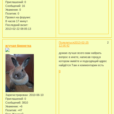
Приглашений:
0
Сообщений:
16
Уважение:
0
Позитив:
0
Провел на форуме:
8 часов 17 минут
Последний визит:
2013-02-22 08:05:13
Поделиться
2013-02-25
2
жгучая брюнетка
12:56:42
думаю лучше всего вам набрать
вопрос в инете, написав город,в
котором живёте и подходящий адрес
найдётся.Там и комментарии есть
0
Зарегистрирован
: 2010-06-10
Приглашений:
0
Сообщений:
3810
Уважение:
+6
Позитив:
+47