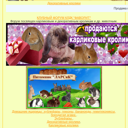
Декоративные кролики
Продажа карл
КЛУБНЫЙ ФОРУМ КЛДК "ФАВОРИТ"
Форум посвящен карликовым и декоративным кроликам и др. животным.
Домашние ящерицы: эублефары, гекконы, бананоеды, гемитекониксы,
бородатая агама
.
Эублефары
.
Декоративные кролики
.
Карликовые кролики
.