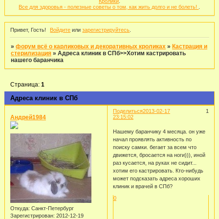
Кролики
.
Все для здоровья - полезные советы о том, как жить долго и не болеть!
.
Привет, Гость!
Войдите
или
зарегистрируйтесь
.
»
форум всё о карликовых и декоративных кроликах
»
Кастрация и
стерилизация
»
Адреса клиник в СПб>>Хотим кастрировать
нашего баранчика
Страница:
1
Адреса клиник в СПб
Поделиться
2013-02-17
1
Андрей1984
23:15:02
Нашему баранчику 4 месяца. он уже
начал проявлять активность по
поиску самки. бегает за всем что
движется, бросается на ноги))), иной
раз кусается, на руках не сидит...
хотим его кастрировать. Кто-нибудь
может подсказать адреса хороших
клиник и врачей в СПб?
0
Откуда:
Санкт-Петербург
Зарегистрирован
: 2012-12-19