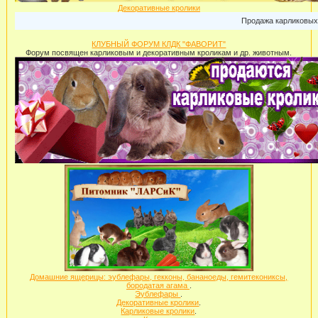
Декоративные кролики
Продажа карликовых кроликов: г
КЛУБНЫЙ ФОРУМ КЛДК "ФАВОРИТ"
Форум посвящен карликовым и декоративным кроликам и др. животным.
Домашние ящерицы: эублефары, гекконы, бананоеды, гемитекониксы,
бородатая агама
.
Эублефары
.
Декоративные кролики
.
Карликовые кролики
.