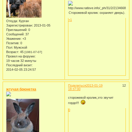
Сторожевой кролик: охраняет дверь).
+1
Откуда:
Курган
Зарегистрирован
: 2013-01-05
Приглашений:
0
Сообщений:
37
Уважение:
+3
Позитив:
0
Пол:
Мужской
Возраст:
45
[1981-07-07]
Провел на форуме:
19 часов 32 минуты
Последний визит:
2014-02-05 23:24:57
Поделиться
2013-01-19
12
жгучая брюнетка
18:37:00
сторожевой кролик,это звучит
гордо!!!
0