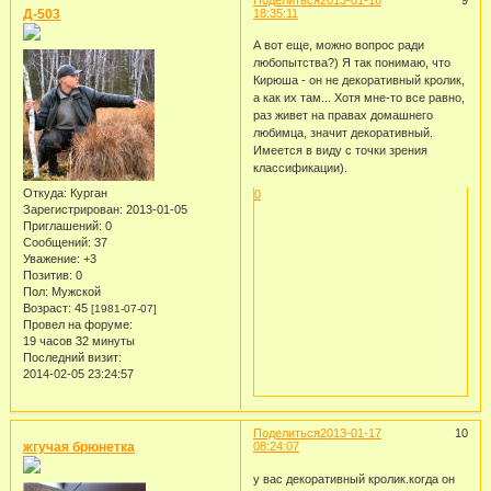
Д-503
18:35:11
А вот еще, можно вопрос ради
любопытства?) Я так понимаю, что
Кирюша - он не декоративный кролик,
а как их там... Хотя мне-то все равно,
раз живет на правах домашнего
любимца, значит декоративный.
Имеется в виду с точки зрения
классификации).
Откуда:
Курган
0
Зарегистрирован
: 2013-01-05
Приглашений:
0
Сообщений:
37
Уважение:
+3
Позитив:
0
Пол:
Мужской
Возраст:
45
[1981-07-07]
Провел на форуме:
19 часов 32 минуты
Последний визит:
2014-02-05 23:24:57
Поделиться
2013-01-17
10
жгучая брюнетка
08:24:07
у вас декоративный кролик.когда он