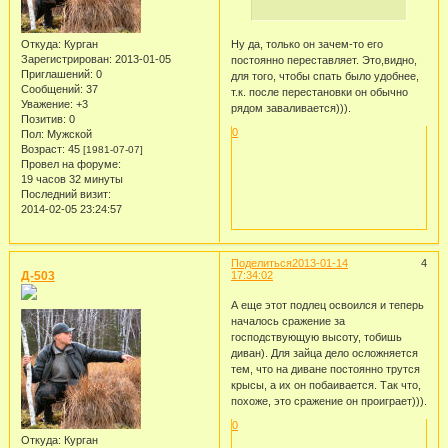
Ну да, только он зачем-то его
Откуда:
Курган
Зарегистрирован
: 2013-01-05
постоянно переставляет. Это,видно,
Приглашений:
0
для того, чтобы спать было удобнее,
Сообщений:
37
т.к. после перестановки он обычно
Уважение:
+3
рядом заваливается))).
Позитив:
0
0
Пол:
Мужской
Возраст:
45
[1981-07-07]
Провел на форуме:
19 часов 32 минуты
Последний визит:
2014-02-05 23:24:57
Поделиться
2013-01-14
4
Д-503
17:34:02
А еще этот подлец освоился и теперь
началось сражение за
господствующую высоту, тобишь
диван). Для зайца дело осложняется
тем, что на диване постоянно трутся
крысы, а их он побаивается. Так что,
похоже, это сражение он проиграет))).
0
Откуда:
Курган