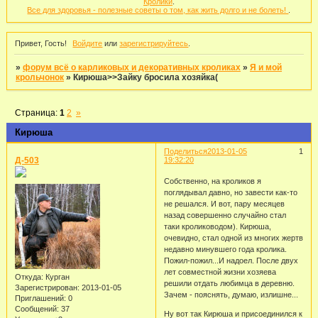
Кролики
.
Все для здоровья - полезные советы о том, как жить долго и не болеть!
.
Привет, Гость!
Войдите
или
зарегистрируйтесь
.
»
форум всё о карликовых и декоративных кроликах
»
Я и мой
крольчонок
»
Кирюша>>Зайку бросила хозяйка(
Страница:
1
2
»
Кирюша
Поделиться
2013-01-05
1
Д-503
19:32:20
Собственно, на кроликов я
поглядывал давно, но завести как-то
не решался. И вот, пару месяцев
назад совершенно случайно стал
таки кролиководом). Кирюша,
очевидно, стал одной из многих жертв
недавно минувшего года кролика.
Пожил-пожил...И надоел. После двух
лет совместной жизни хозяева
Откуда:
Курган
решили отдать любимца в деревню.
Зарегистрирован
: 2013-01-05
Зачем - пояснять, думаю, излишне...
Приглашений:
0
Сообщений:
37
Ну вот так Кирюша и присоединился к