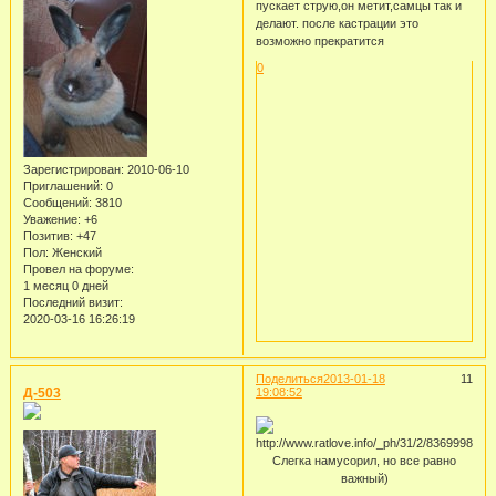
пускает струю,он метит,самцы так и
делают. после кастрации это
возможно прекратится
0
Зарегистрирован
: 2010-06-10
Приглашений:
0
Сообщений:
3810
Уважение:
+6
Позитив:
+47
Пол:
Женский
Провел на форуме:
1 месяц 0 дней
Последний визит:
2020-03-16 16:26:19
Поделиться
2013-01-18
11
Д-503
19:08:52
Слегка намусорил, но все равно
важный)