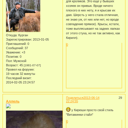
для кроликов. Это еще у бывших
хозяев он привык. Вроде ничего
плохого в них нету, я и крысам их
даю. Шерсть у него стала отличная,
не знаю уж, от них или нет, но вроде
совпадение прямое). Крысы, кстати,
тоже выплясывают на задних лапках
от этого стука, но не так активно, как
Откуда:
Курган
Кирилл).
Зарегистрирован
: 2013-01-05
Приглашений:
0
0
Сообщений:
37
Уважение:
+3
Позитив:
0
Пол:
Мужской
Возраст:
45
[1981-07-07]
Провел на форуме:
19 часов 32 минуты
Последний визит:
2014-02-05 23:24:57
Поделиться
2013-06-14
29
Аллель
22:24:55
у Кирюши просто свой стиль
"Витаминки стайл"
0