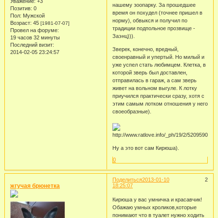
Уважение:
+3
нашему зоопарку. За прошедшее
Позитив:
0
время он похудел (точнее пришел в
Пол:
Мужской
норму), обвыкся и получил по
Возраст:
45
[1981-07-07]
традиции подпольное прозвище -
Провел на форуме:
Заэнц))).
19 часов 32 минуты
Последний визит:
Зверек, конечно, вредный,
2014-02-05 23:24:57
своенравный и упертый. Но милый и
уже успел стать любимцем. Клетка, в
которой зверь был доставлен,
отправилась в гараж, а сам зверь
живет на вольном выгуле. К лотку
приучился практически сразу, хотя с
этим самым лотком отношения у него
своеобразные).
Ну а это вот сам Кирюша).
0
Поделиться
2013-01-10
2
жгучая брюнетка
18:25:07
Кирюша у вас умничка и красавчик!
Обажаю умных кроликов,которые
понимают что в туалет нужно ходить