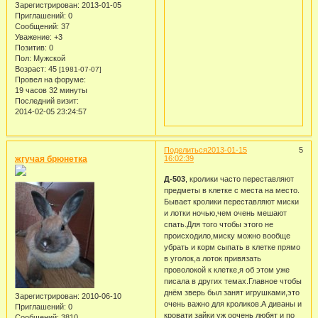
Зарегистрирован
: 2013-01-05
Приглашений:
0
Сообщений:
37
Уважение:
+3
Позитив:
0
Пол:
Мужской
Возраст:
45
[1981-07-07]
Провел на форуме:
19 часов 32 минуты
Последний визит:
2014-02-05 23:24:57
Поделиться
2013-01-15
5
жгучая брюнетка
16:02:39
Д-503
, кролики часто переставляют
предметы в клетке с места на место.
Бывает кролики переставляют миски
и лотки ночью,чем очень мешают
спать.Для того чтобы этого не
происходило,миску можно вообще
убрать и корм сыпать в клетке прямо
в уголок,а лоток привязать
проволокой к клетке,я об этом уже
писала в других темах.Главное чтобы
днём зверь был занят игрушками,это
Зарегистрирован
: 2010-06-10
очень важно для кроликов.А диваны и
Приглашений:
0
кровати зайки уж оочень любят и по
Сообщений:
3810