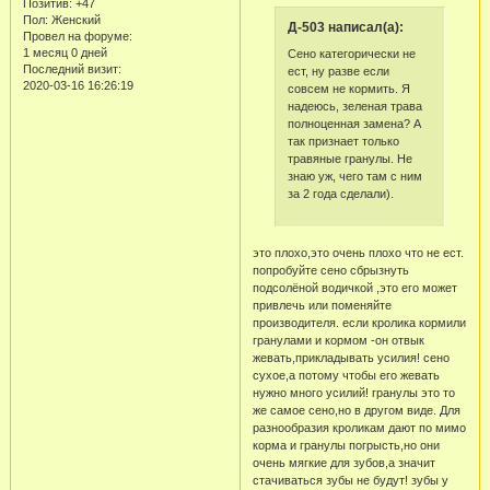
Позитив:
+47
Пол:
Женский
Д-503 написал(а):
Провел на форуме:
1 месяц 0 дней
Сено категорически не
Последний визит:
ест, ну разве если
2020-03-16 16:26:19
совсем не кормить. Я
надеюсь, зеленая трава
полноценная замена? А
так признает только
травяные гранулы. Не
знаю уж, чего там с ним
за 2 года сделали).
это плохо,это очень плохо что не ест.
попробуйте сено сбрызнуть
подсолёной водичкой ,это его может
привлечь или поменяйте
производителя. если кролика кормили
гранулами и кормом -он отвык
жевать,прикладывать усилия! сено
сухое,а потому чтобы его жевать
нужно много усилий! гранулы это то
же самое сено,но в другом виде. Для
разнообразия кроликам дают по мимо
корма и гранулы погрысть,но они
очень мягкие для зубов,а значит
стачиваться зубы не будут! зубы у