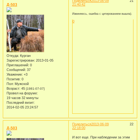
Поделиться
2013-06-09
21
Д-503
21:40:42
Извиняюсь, ошибка с цитированием вышла).
0
Откуда:
Курган
Зарегистрирован
: 2013-01-05
Приглашений:
0
Сообщений:
37
Уважение:
+3
Позитив:
0
Пол:
Мужской
Возраст:
45
[1981-07-07]
Провел на форуме:
19 часов 32 минуты
Последний визит:
2014-02-05 23:24:57
Поделиться
2013-06-09
22
Д-503
22:18:00
И вот еще. При наблюдении за этим