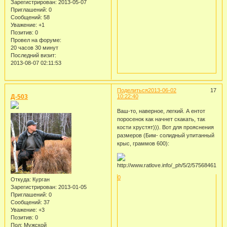
Зарегистрирован
: 2013-05-07
Приглашений:
0
Сообщений:
58
Уважение:
+1
Позитив:
0
Провел на форуме:
20 часов 30 минут
Последний визит:
2013-08-07 02:11:53
Поделиться
2013-06-02
17
Д-503
10:22:40
Ваш-то, наверное, легкий. А ентот
поросенок как начнет скакать, так
кости хрустят))). Вот для прояснения
размеров (Бим- солидный упитанный
крыс, граммов 600):
0
Откуда:
Курган
Зарегистрирован
: 2013-01-05
Приглашений:
0
Сообщений:
37
Уважение:
+3
Позитив:
0
Пол:
Мужской