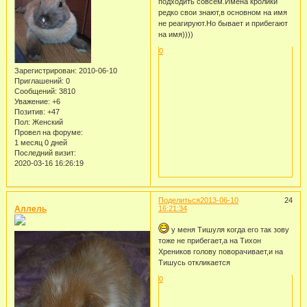
подходить совсем.Имена кролики
редко свои знают,в основном на имя
не реагируют.Но бывает и прибегают
на имя))))
0
Зарегистрирован
: 2010-06-10
Приглашений:
0
Сообщений:
3810
Уважение:
+6
Позитив:
+47
Пол:
Женский
Провел на форуме:
1 месяц 0 дней
Последний визит:
2020-03-16 16:26:19
Поделиться
2013-06-10
24
Аллель
16:21:34
у меня Тишуля когда его так зову
тоже не прибегает,а на Тихон
Хреников голову поворачивает,и на
Тишусь откликается
0