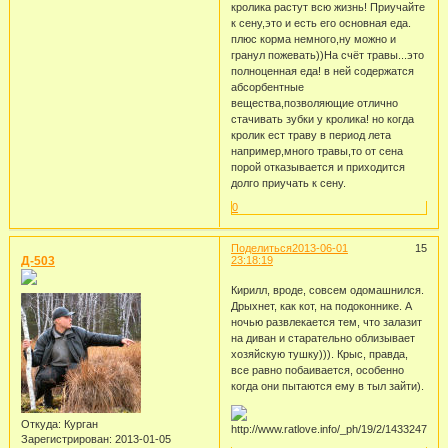
кролика растут всю жизнь! Приучайте
к сену,это и есть его основная еда.
плюс корма немного,ну можно и
гранул пожевать))На счёт травы...это
полноценная еда! в ней содержатся
абсорбентные
вещества,позволяющие отлично
стачивать зубки у кролика! но когда
кролик ест траву в период лета
например,много травы,то от сена
порой отказывается и приходится
долго приучать к сену.
0
Поделиться
2013-06-01
15
Д-503
23:18:19
Кирилл, вроде, совсем одомашнился.
Дрыхнет, как кот, на подоконнике. А
ночью развлекается тем, что залазит
на диван и старательно облизывает
хозяйскую тушку))). Крыс, правда,
все равно побаивается, особенно
когда они пытаются ему в тыл зайти).
Откуда:
Курган
Зарегистрирован
: 2013-01-05