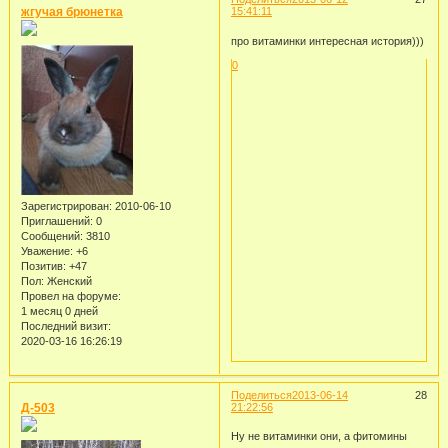
жгучая брюнетка
15:41:11
про витаминки интересная история)))
0
Зарегистрирован
: 2010-06-10
Приглашений:
0
Сообщений:
3810
Уважение:
+6
Позитив:
+47
Пол:
Женский
Провел на форуме:
1 месяц 0 дней
Последний визит:
2020-03-16 16:26:19
Поделиться
2013-06-14
28
Д-503
21:22:56
Ну не витаминки они, а фитомины