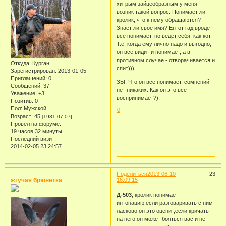
хитрым зайцеобразным у меня
возник такой вопрос. Понимает ли
кролик, что к нему обращаются?
Знает ли свое имя? Ентот гад вроде
все понимает, но ведет себя, как кот.
Т.е. когда ему лично надо и выгодно,
он все видит и понимает, а в
противном случае - отворачивается и
Откуда:
Курган
спит))).
Зарегистрирован
: 2013-01-05
Приглашений:
0
ЗЫ. Что он все понимает, сомнений
Сообщений:
37
нет никаких. Как он это все
Уважение:
+3
воспринимает?).
Позитив:
0
Пол:
Мужской
0
Возраст:
45
[1981-07-07]
Провел на форуме:
19 часов 32 минуты
Последний визит:
2014-02-05 23:24:57
Поделиться
2013-06-10
23
жгучая брюнетка
16:09:15
Д-503
, кролик понимает
интонацию,если разговаривать с ним
ласково,он это оценит,если кричать
на него,он может бояться вас и не