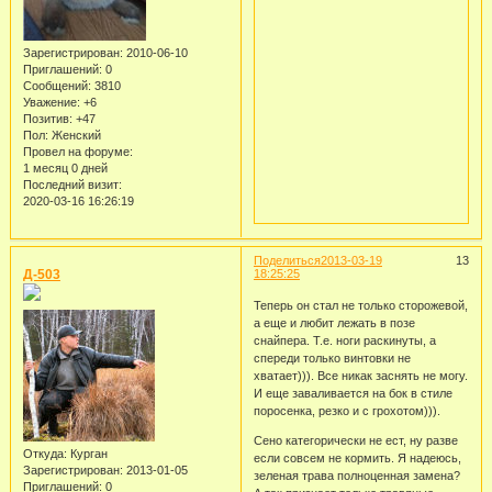
Зарегистрирован
: 2010-06-10
Приглашений:
0
Сообщений:
3810
Уважение:
+6
Позитив:
+47
Пол:
Женский
Провел на форуме:
1 месяц 0 дней
Последний визит:
2020-03-16 16:26:19
Поделиться
2013-03-19
13
Д-503
18:25:25
Теперь он стал не только сторожевой,
а еще и любит лежать в позе
снайпера. Т.е. ноги раскинуты, а
спереди только винтовки не
хватает))). Все никак заснять не могу.
И еще заваливается на бок в стиле
поросенка, резко и с грохотом))).
Сено категорически не ест, ну разве
Откуда:
Курган
если совсем не кормить. Я надеюсь,
Зарегистрирован
: 2013-01-05
зеленая трава полноценная замена?
Приглашений:
0