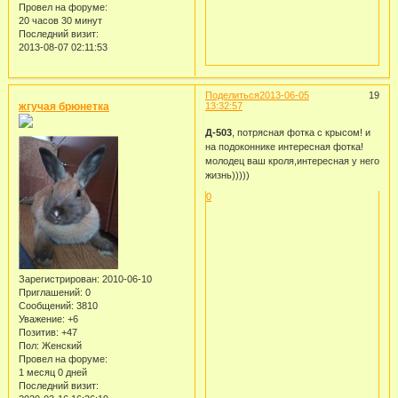
Провел на форуме:
20 часов 30 минут
Последний визит:
2013-08-07 02:11:53
Поделиться
2013-06-05
19
жгучая брюнетка
13:32:57
Д-503
, потрясная фотка с крысом! и
на подоконнике интересная фотка!
молодец ваш кроля,интересная у него
жизнь)))))
0
Зарегистрирован
: 2010-06-10
Приглашений:
0
Сообщений:
3810
Уважение:
+6
Позитив:
+47
Пол:
Женский
Провел на форуме:
1 месяц 0 дней
Последний визит: