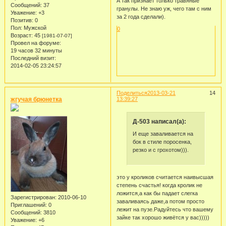
А так признает только травяные
Сообщений:
37
гранулы. Не знаю уж, чего там с ним
Уважение:
+3
за 2 года сделали).
Позитив:
0
Пол:
Мужской
0
Возраст:
45
[1981-07-07]
Провел на форуме:
19 часов 32 минуты
Последний визит:
2014-02-05 23:24:57
Поделиться
2013-03-21
14
жгучая брюнетка
13:39:27
Д-503 написал(а):
И еще заваливается на
бок в стиле поросенка,
резко и с грохотом))).
это у кроликов считается наивысшая
степень счастья! когда кролик не
ложится,а как бы падает слегка
Зарегистрирован
: 2010-06-10
заваливаясь даже,а потом просто
Приглашений:
0
лежит на пузе.Радуйтесь что вашему
Сообщений:
3810
зайке так хорошо живётся у вас)))))
Уважение:
+6