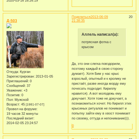
2020-03-16 16:26:19
Поделиться
2013-06-09
20
Д-503
21:38:35
Аллель написал(а):
потрясная фотка с
крысом
Да, это они слегка повздорили,
поэтому каждый в свою сторону
Откуда:
Курган
думает). Хотя Бим у нас крыс
Зарегистрирован
: 2013-01-05
взрослый, опытный и к кролику не
Приглашений:
0
пристаёт, разве иногда морду ему
Сообщений:
37
почесать подходит. Кириллу
Уважение:
+3
нравится). А вот молодежь ему
Позитив:
0
докучает. Хотя тоже не докучает, а
Пол:
Мужской
познакомиться хочет. Но Кирилл этих
Возраст:
45
[1981-07-07]
крысиных ритуалов не понимает и
Провел на форуме:
попытку зайти ему в хвост понимает
19 часов 32 минуты
Последний визит:
по своему, оттуда и непонимание))).
2014-02-05 23:24:57
0