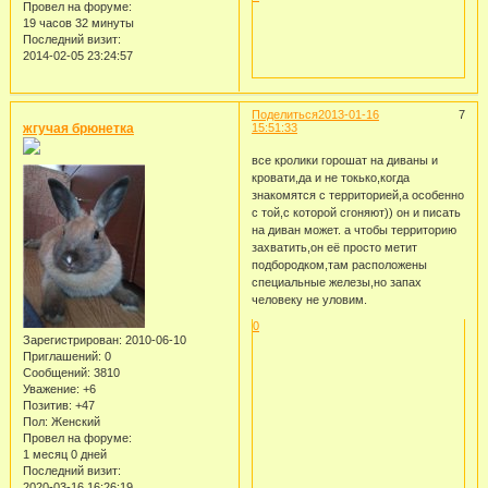
Провел на форуме:
19 часов 32 минуты
Последний визит:
2014-02-05 23:24:57
Поделиться
2013-01-16
7
жгучая брюнетка
15:51:33
все кролики горошат на диваны и
кровати,да и не токько,когда
знакомятся с территорией,а особенно
с той,с которой сгоняют)) он и писать
на диван может. а чтобы территорию
захватить,он её просто метит
подбородком,там расположены
специальные железы,но запах
человеку не уловим.
0
Зарегистрирован
: 2010-06-10
Приглашений:
0
Сообщений:
3810
Уважение:
+6
Позитив:
+47
Пол:
Женский
Провел на форуме:
1 месяц 0 дней
Последний визит:
2020-03-16 16:26:19