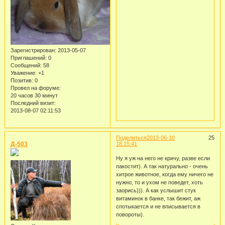
Зарегистрирован
: 2013-05-07
Приглашений:
0
Сообщений:
58
Уважение:
+1
Позитив:
0
Провел на форуме:
20 часов 30 минут
Последний визит:
2013-08-07 02:11:53
Поделиться
2013-06-10
25
Д-503
18:15:41
Ну я уж на него не кричу, разве если
пакостит). А так натурально - очень
хитрое животное, когда ему ничего не
нужно, то и ухом не поведет, хоть
заорись))). А как услышит стук
витаминок в банке, так бежит, аж
спотыкается и не вписывается в
повороты).