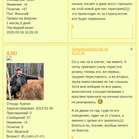
началу писают и даже могут горошить
Уважение:
+6
на этой новой для них територии)))))
Позитив:
+47
Пол:
Женский
это происходит из за страха,потом
Провел на форуме:
всё будет нормально
1 месяц 0 дней
0
Последний визит:
2020-03-16 16:26:19
Поделиться
2013-01-16
6
Д-503
12:17:41
Он у нас не в клетке, так живет). К
лотку приклеил снизу пористую
резину, теперь его, во-первых,
труднее переставлять, а во-вторых,
звуки перестановки не так слышны.
Хотя мне вобщем-то все равно,
многолетнее сосуществование с
крысами приучило на ночные грохоты
не реагировать
.
Откуда:
Курган
Зарегистрирован
: 2013-01-05
А на диван он гад, судя по его
Приглашений:
0
поведению, гадит не от страха, а
Сообщений:
37
именно с целью его захватить))).
Уважение:
+3
Бояться он, похоже, вообще ничего
Позитив:
0
не боится).
Пол:
Мужской
Возраст:
45
[1981-07-07]
0