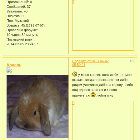
0
Приглашений:
0
Сообщений:
37
Уважение:
+3
Позитив:
0
Пол:
Мужской
Возраст:
45
[1981-07-07]
Провел на форуме:
19 часов 32 минуты
Последний визит:
2014-02-05 23:24:57
Поделиться
2013-06-02
16
Аллель
05:59:21
у меня кролик тоже любит по мне
скакать когда я сплю,а потом либо
рядом уляжится,либо на голову...либо
под одеяло залезет и к попе
прижмётся
любит мну
0