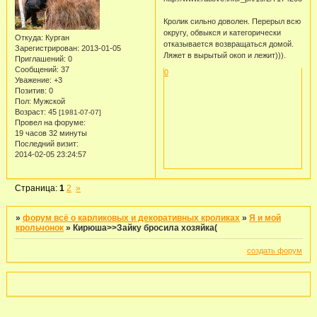
Кролик сильно доволен. Перерыл всю
округу, обвыкся и категорически
Откуда:
Курган
отказывается возвращаться домой.
Зарегистрирован
: 2013-01-05
Ляжет в вырытый окоп и лежит))).
Приглашений:
0
Сообщений:
37
0
Уважение:
+3
Позитив:
0
Пол:
Мужской
Возраст:
45
[1981-07-07]
Провел на форуме:
19 часов 32 минуты
Последний визит:
2014-02-05 23:24:57
Страница:
1
2
»
»
форум всё о карликовых и декоративных кроликах
»
Я и мой
крольчонок
»
Кирюша>>Зайку бросила хозяйка(
создать форум