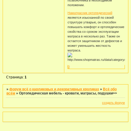
позвоночника в необходимом
положении.
Наматрасник ортопедический
является изысканной по своей
структуре утварью, он способен
повышать комфорт и ортопедические
свойства со сроком эксплуатации
матраса в несколько раз. Также он
остается защитником от дефектов и
может уменьшить жесткость
матраса.
0
Страница:
1
»
форум всё о карликовых и декоративных кроликах
»
Всё обо
всём
»
Ортопедическая мебель - кровати, матрасы, подушки>>
создать форум