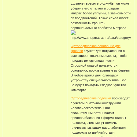
удлиняет время его службы, он может
уберечь его от влаги и создать
матрас более упругим, в зависимости
от предпочтений. Также чехол имеет
возможность хранить
первоначальные свойства матраса.
Ортопедическое основание для
кровати
служит для встраивания в
имеющиеся спальные места, чтобы
придать им ортопедичности.
Огромной славой пользуются
основания, произведенные из березы.
В любое время дня, благодаря
устройству специального типа, Вас
не будет покидать сладкое чувство
комфорта.
Ортопедические подушки
производят
с учетом анатомии конструкции
человеческого тела. Они
отличительны потенциалом
приспосабливания к форме головы
человека, этим могут помочь
плечевым мышцам расслабляться,
поддерживая шейный отдел