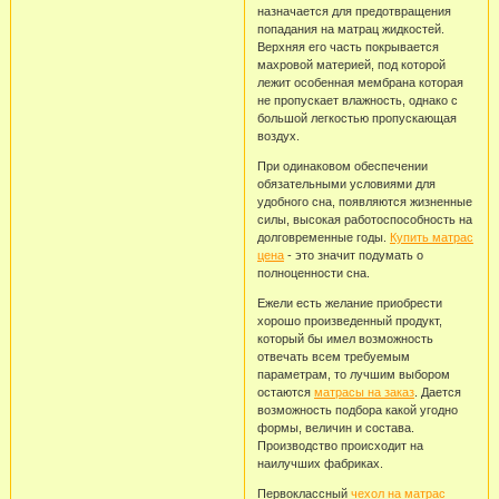
назначается для предотвращения
попадания на матрац жидкостей.
Верхняя его часть покрывается
махровой материей, под которой
лежит особенная мембрана которая
не пропускает влажность, однако с
большой легкостью пропускающая
воздух.
При одинаковом обеспечении
обязательными условиями для
удобного сна, появляются жизненные
силы, высокая работоспособность на
долговременные годы.
Купить матрас
цена
- это значит подумать о
полноценности сна.
Ежели есть желание приобрести
хорошо произведенный продукт,
который бы имел возможность
отвечать всем требуемым
параметрам, то лучшим выбором
остаются
матрасы на заказ
. Дается
возможность подбора какой угодно
формы, величин и состава.
Производство происходит на
наилучших фабриках.
Первоклассный
чехол на матрас