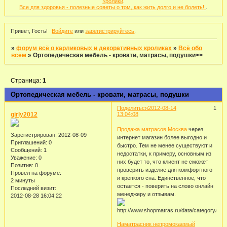
Кролики
.
Все для здоровья - полезные советы о том, как жить долго и не болеть!
.
Привет, Гость!
Войдите
или
зарегистрируйтесь
.
»
форум всё о карликовых и декоративных кроликах
»
Всё обо
всём
»
Ортопедическая мебель - кровати, матрасы, подушки>>
Страница:
1
Ортопедическая мебель - кровати, матрасы, подушки
Поделиться
2012-08-14
1
girly2012
13:04:08
Продажа матрасов Москва
через
Зарегистрирован
: 2012-08-09
интернет магазин более выгодно и
Приглашений:
0
быстро. Тем не менее существуют и
Сообщений:
1
недостатки, к примеру, основным из
Уважение:
0
них будет то, что клиент не сможет
Позитив:
0
проверить изделие для комфортного
Провел на форуме:
и крепкого сна. Единственное, что
2 минуты
остается - поверить на слово онлайн
Последний визит:
менеджеру и отзывам.
2012-08-28 16:04:22
Наматрасник непромокаемый