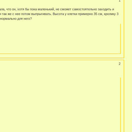
1
мала, что он, хотя бы пока маленький, не сможет самостоятельно заходить и
и так же с нее потом выпрыгивать. Высота у клетки примерно 35 см, кролику 3
 нормально для него?
2