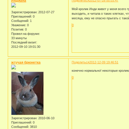
Индиана
Поделиться
2012-07-28 00:03:47
Мой кролик Инди живет у меня всего тр
Зарегистрирован
: 2012-07-27
выходить, и читала о таких клетках, ч
Приглашений:
0
месяца, ему не опасно прыгать с тако
Сообщений:
1
Уважение:
0
0
Позитив:
0
Провел на форуме:
33 минуты
Последний визит:
2012-09-10 19:01:30
жгучая брюнетка
Поделиться
2012-12-09 19:46:51
конечно нормально! некоторые кролики
0
Зарегистрирован
: 2010-06-10
Приглашений:
0
Сообщений:
3810