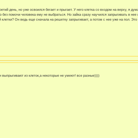
етий день, но уже освоился бегает и прыгает. У него клетка со входом на верху, я ду
то без помочи человека ему не выбраться. Но зайка сразу научился запрыгивать в нее 
й клетки? Он ведь еще сначала на решетку запрыгивает, а потом с нее уже на пол. Это
 выпрыгивают из клеток,а некоторые не умеют! все разные))))