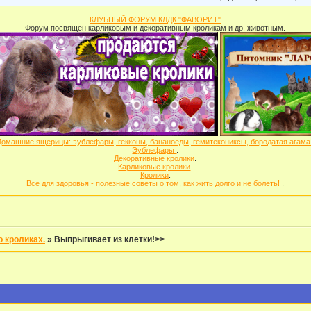
КЛУБНЫЙ ФОРУМ КЛДК "ФАВОРИТ"
Форум посвящен карликовым и декоративным кроликам и др. животным.
Домашние ящерицы: эублефары, гекконы, бананоеды, гемитекониксы, бородатая агам
Эублефары
.
Декоративные кролики
.
Карликовые кролики
.
Кролики
.
Все для здоровья - полезные советы о том, как жить долго и не болеть!
.
 кроликах.
»
Выпрыгивает из клетки!>>