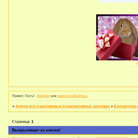
Привет, Гость!
Войдите
или
зарегистрируйтесь
.
»
форум всё о карликовых и декоративных кроликах
»
Болталочка о
Страница:
1
Выпрыгивает из клетки!