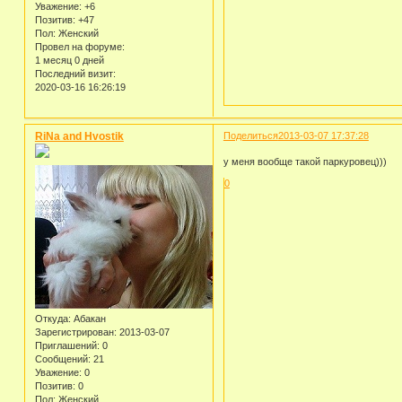
Уважение:
+6
Позитив:
+47
Пол:
Женский
Провел на форуме:
1 месяц 0 дней
Последний визит:
2020-03-16 16:26:19
RiNa and Hvostik
Поделиться
2013-03-07 17:37:28
у меня вообще такой паркуровец)))
0
Откуда:
Абакан
Зарегистрирован
: 2013-03-07
Приглашений:
0
Сообщений:
21
Уважение:
0
Позитив:
0
Пол:
Женский