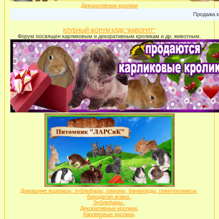
Декоративные кролики
Продажа кар
КЛУБНЫЙ ФОРУМ КЛДК "ФАВОРИТ"
Форум посвящен карликовым и декоративным кроликам и др. животным.
Домашние ящерицы: эублефары, гекконы, бананоеды, гемитекониксы,
бородатая агама
.
Эублефары
.
Декоративные кролики
.
Карликовые кролики
.