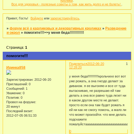
Кролики
.
Все для здоровья - полезные советы о том, как жить долго и не болеть!
.
Привет, Гость!
Войдите
или
зарегистрируйтесь
.
»
форум всё о карликовых и декоративных кроликах
»
Разведение
и окрол
»
помогите!!!>>у меня беда!!!!!!!!!!!!
Страница:
1
помогите!!!
Поделиться
2012-06-20
1
Иринка858
12:28:20
у меня беда!!!!!!!!!!!!крольчихе вот вот
Зарегистрирован
: 2012-06-20
уже рожать, а она гнездо делает за
Приглашений:
0
диваном. я ее выгоняю и все от туда
Сообщений:
1
вытаскиваю, не разрешаю ей там
Уважение:
0
делать а она все равно туда лезет ни
Позитив:
0
в каком другом месте не делает.
Провел на форуме:
просто если она там будет рожать я
20 минут
ей ни как не смогу помочь, а мало ли
Последний визит:
что может произойти. что мне делать
2012-07-05 06:51:33
подскажите
пожалуйстаааааааааааааааааааааааааааааа!!!
0