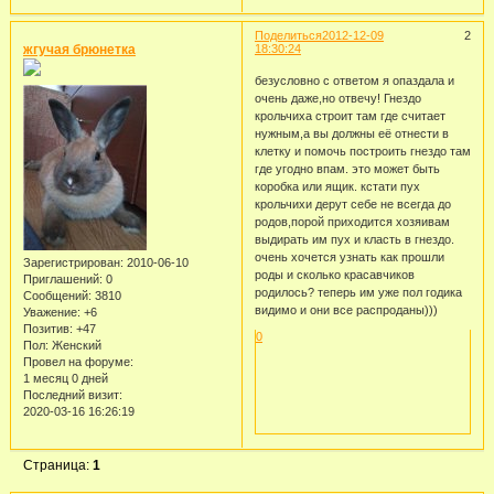
Поделиться
2012-12-09
2
жгучая брюнетка
18:30:24
безусловно с ответом я опаздала и
очень даже,но отвечу! Гнездо
крольчиха строит там где считает
нужным,а вы должны её отнести в
клетку и помочь построить гнездо там
где угодно впам. это может быть
коробка или ящик. кстати пух
крольчихи дерут себе не всегда до
родов,порой приходится хозяивам
выдирать им пух и класть в гнездо.
очень хочется узнать как прошли
Зарегистрирован
: 2010-06-10
роды и сколько красавчиков
Приглашений:
0
родилось? теперь им уже пол годика
Сообщений:
3810
видимо и они все распроданы)))
Уважение:
+6
Позитив:
+47
0
Пол:
Женский
Провел на форуме:
1 месяц 0 дней
Последний визит:
2020-03-16 16:26:19
Страница:
1