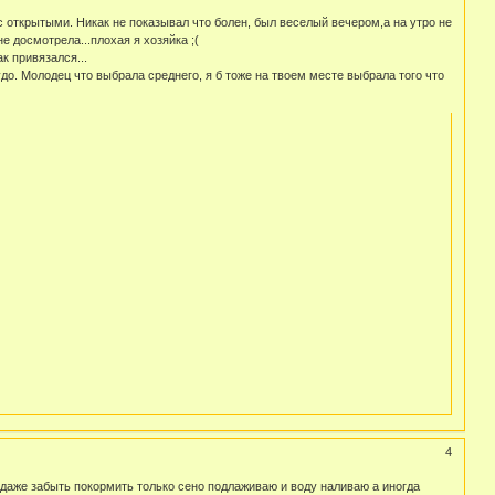
 с открытыми. Никак не показывал что болен, был веселый вечером,а на утро не
не досмотрела...плохая я хозяйка ;(
к привязался...
удо. Молодец что выбрала среднего, я б тоже на твоем месте выбрала того что
4
даже забыть покормить только сено подлаживаю и воду наливаю а иногда