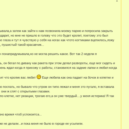
1
дывала,а затем как зайти к нам позвонила моему парню и попросила закрыть
одарит, но мне не пришло в голову что это будет кролит, поетому это был
глаза и тут я чувствую у себя на ногах как чтото когтиками вцепилось,ложу
 пушистый такой красавчик...
н понапридумывала,но не могла решить какое. Вот так 2 недели я
, он бегал по дивану как ракета при этом делал развороты, еще мог сидеть и
нь ждал когда я прихожу с работы, становился на задние лапки и любил когда
чит что кролик вас любит
Еще любила как она падает на бочок в кллетке и
 поспать, но бывало что утром он типо лежал и меня это пугало, я вставала
, они ж спят с открытыми глазами.
о клетке, нет реакции, трогаю его,а он уже твердый....у меня истерика! Я так
но время чтоб успокоитса...
е не делали...и пока меня не было в городе ее усыпили.