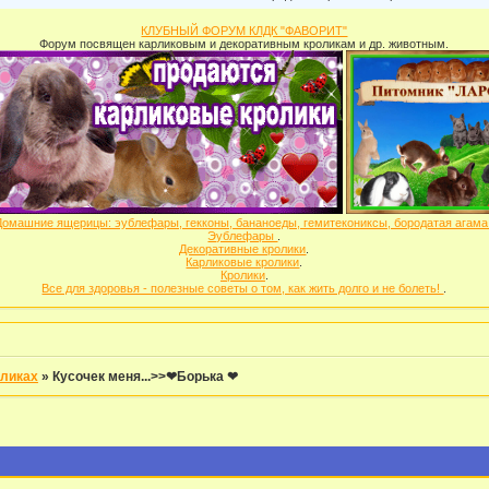
КЛУБНЫЙ ФОРУМ КЛДК "ФАВОРИТ"
Форум посвящен карликовым и декоративным кроликам и др. животным.
Домашние ящерицы: эублефары, гекконы, бананоеды, гемитекониксы, бородатая агам
Эублефары
.
Декоративные кролики
.
Карликовые кролики
.
Кролики
.
Все для здоровья - полезные советы о том, как жить долго и не болеть!
.
оликах
»
Кусочек меня...>>❤Борька ❤