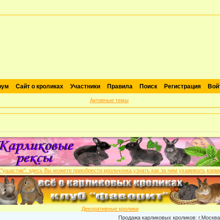
рум
Сайт о кроликах
Участники
Правила
Поиск
Регистрация
Вой
Активные темы
Декоративные кролики
Продажа карликовых кроликов: г.Москва , пит