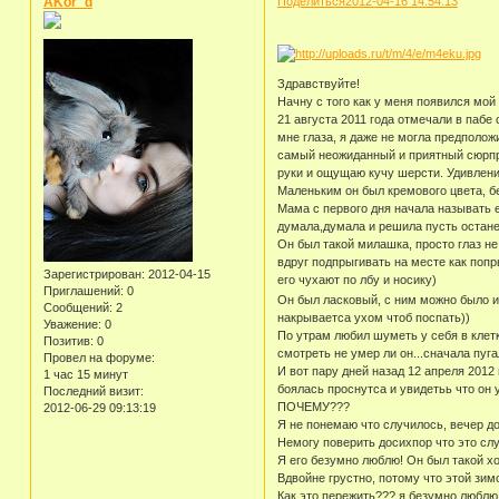
AKor_d
Поделиться
2012-04-16 14:54:13
Здравствуйте!
Начну с того как у меня появился мой
21 августа 2011 года отмечали в пабе
мне глаза, я даже не могла предположи
самый неожиданный и приятный сюрприз
руки и ощущаю кучу шерсти. Удивление
Маленьким он был кремового цвета, бе
Мама с первого дня начала называть е
думала,думала и решила пусть останет
Он был такой милашка, просто глаз не
вдруг подпрыгивать на месте как попр
Зарегистрирован
: 2012-04-15
его чухают по лбу и носику)
Приглашений:
0
Он был ласковый, с ним можно было и 
Сообщений:
2
накрываетса ухом чтоб поспать))
Уважение:
0
По утрам любил шуметь у себя в клетк
Позитив:
0
смотреть не умер ли он...сначала пуг
Провел на форуме:
И вот пару дней назад 12 апреля 2012 
1 час 15 минут
боялась проснутса и увидетьь что он 
Последний визит:
ПОЧЕМУ???
2012-06-29 09:13:19
Я не понемаю что случилось, вечер до 
Немогу поверить досихпор что это слу
Я его безумно люблю! Он был такой хор
Вдвойне грустно, потому что этой зим
Как это пережить??? я безумно люблю 