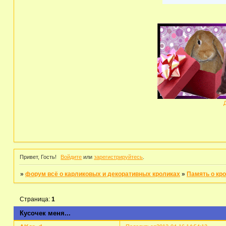
Привет, Гость!
Войдите
или
зарегистрируйтесь
.
»
форум всё о карликовых и декоративных кроликах
»
Память о кр
Страница:
1
Кусочек меня...