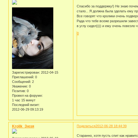
Спасибо за поддержку!) Не знаю почем
стало... Я должна была зделать ему пр
Все говорят что кролики очень подверж
Рада что тебе всеже разрешили завести
в углу сидел)))) и ему очень повезло 
0
Зарегистрирован
: 2012-04-15
Приглашений:
0
Сообщений:
2
Уважение:
0
Позитив:
0
Провел на форуме:
1 час 15 минут
Последний визит:
2012-06-29 09:13:19
Krolik_Зюзя
Поделиться
2012-06-28 18:44:39
Старанно, хотя пусть спит как нравит