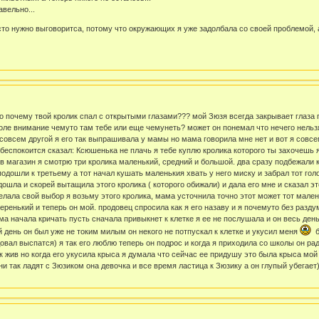
авельно...
осто нужно выговоритса, потому что окружающих я уже задолбала со своей проблемой,
но почему твой кролик спал с открытыми глазами??? мой Зюзя всегда закрывает глаза п
боле внимание чемуто там тебе или еще чемунеть? может он понемал что нечего нельз
к совсем другой я его так выпрашивала у мамы но мама говорила мне нет и вот я сов
беспокоится сказал: Ксюшенька не плачь я тебе куплю кролика которого ты захочешь я
 магазин я смотрю три кролика маленький, средний и большой. два сразу подбежали к 
 подошли к третьему а тот начал кушать маленькия хвать у него миску и забрал тот гол
шла и скорей вытащила этого кролика ( которого обижали) и дала его мне и сказал это
елала свой выбор я возьму этого кролика, мама усточнила точно этот может тот малень
еренький и теперь он мой. продовец спросила как я его назаву и я почемуто без разду
ма начала кричать пусть сначала привыкнет к клетке я ее не послушала и он весь ден
 день он был уже не токим милым он некого не потпускал к клетке и укусил меня
б
вал выспатся) я так его люблю теперь он подрос и когда я приходила со школы он радо
к жив но когда его укусила крыса я думала что сейчас ее придушу это была крыса мо
ни так ладят с Зюзиком она девочка и все время ластица к Зюзику а он глупый убегает