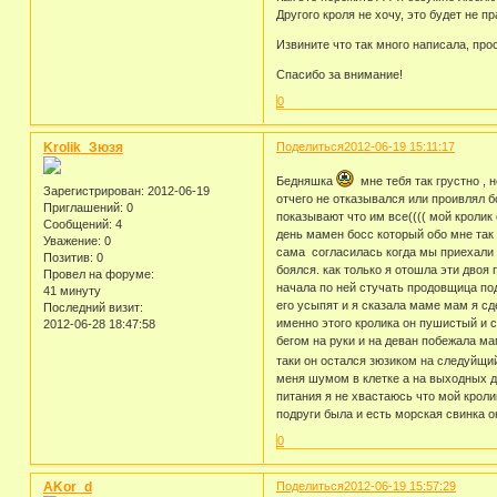
Другого кроля не хочу, это будет не пр
Извините что так много написала, пр
Спасибо за внимание!
0
Krolik_Зюзя
Поделиться
2012-06-19 15:11:17
Бедняшка
мне тебя так грустно , 
Зарегистрирован
: 2012-06-19
отчего не отказывался или проивлял 
Приглашений:
0
показывают что им все(((( мой кроли
Сообщений:
4
день мамен босс который обо мне так 
Уважение:
0
сама согласилась когда мы приехали в
Позитив:
0
боялся. как только я отошла эти двоя
Провел на форуме:
начала по ней стучать продовщица подо
41 минуту
его усыпят и я сказала маме мам я сд
Последний визит:
именно этого кролика он пушистый и с
2012-06-28 18:47:58
бегом на руки и на деван побежала ма
таки он остался зюзиком на следуйщий
меня шумом в клетке а на выходных до
питания я не хвастаюсь что мой кроли
подруги была и есть морская свинка о
0
AKor_d
Поделиться
2012-06-19 15:57:29