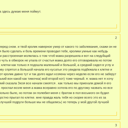
 а здесь думаю меня поймут.
2
еред сном. и твой кролик наверное умер от какого то заболевания, скажи он не
я было сделать и боль времени проводил тебе, кролики умные как небудь
сем расстроенная молмлась о том чтоб мама разрешила и вот на следуйщий
 чуть в обморок не упала от счастья мама долго его отговаривала но потом
клетки как только я подошла маленький и большой, а средний сидел в углу и
ову спрятол а большой начала его кусатьи это увидела подбежала к клетке и
т кролик давно тут и так долго ждал хозяена через неделю если его не заберут
кий вон какой как тимочка( мой второй кот) тоже черный. я: мама нет я хочу
мий сказала Зюзя все начали смеятся . как только мы приехали домой я его
ь проспал возле меня а мама всеравно хотела его по другому назвать но все
ольно было, но потом он полюбил меня с братом в пол восьмого он будил
стно прыгал по клетке. мне правда жаль тебя но скорее всего это из за
й лучшей подруги больше мы не общались( но теперь у мой другой лучшей
)
3