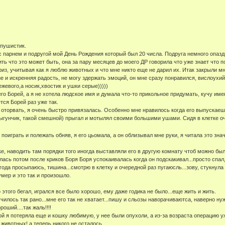
 пушистик.
 с парнем и подругой мой День Рождения который был 20 числа. Подруга немного опаз
ть что это может быть, она за пару месяцев до моего ДР говорила что уже знает что п
, учитывая как я люблю животных и что мне никто еще не дарил их. Итак закрыли мне 
 и искренняя радость, не могу здержать эмоций, он мне сразу понравился, вислоухий,
жевого,а носик,хвостик и ушки серые)))))
го Борей, а я не хотела людское имя и думала что-то прикольное придумать, кучу име
ся Борей раз уже так.
 оторвать, я очень быстро привязалась. Особенно мне нравилось когда его выпускаешь
ыгунчик, такой смешной) прыгал и мотылял своими большими ушами. Сидя в клетке оче
поиграть и полежать обняв, я его цьомала, а он облизывал мне руки, я читала это зна
е, наводить там порядки того иногда выставляли его в другую комнату чтоб можно было
алась потом после криков Боря Боря успокаивалась когда он подскакивал...просто спал
года просыпаюсь, тишина...смотрю в клетку и очередной раз пугаюсль...зову, стукнула п
умер и это так и произошло.
этого бегал, игрался все было хорошо, ему даже годика не было...еще жить и жить.
чилось так рано...мне его так не хватает...пишу и сльозы наворачиваютса, наверно нуж
оший....так жаль!!!!
ой я потеряла еще и кошку любимую, у нее были опухоли, а из-за возраста операцию уж
животных! а теперь никого не осталось...