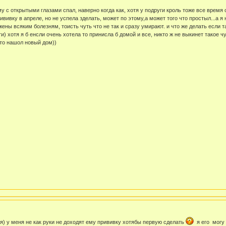
у с открытыми глазами спал, наверно когда как, хотя у подруги кроль тоже все время
ививку в апреле, но не успела зделать, может по этому,а может того что простыл...а я 
ены всяким болезням, тоисть чуть что не так и сразу умирают. и что же делать если та
) хотя я б енсли очень хотела то принисла б домой и все, никто ж не выкинет такое ч
что нашол новый дом))
ся) у меня не как руки не доходят ему прививку хотябы первую сделать
я его могу 