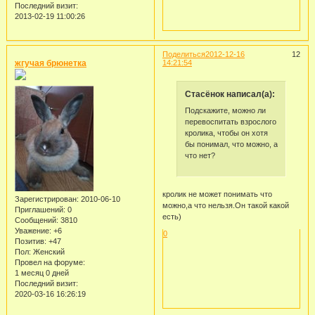
Последний визит:
2013-02-19 11:00:26
Поделиться
2012-12-16
12
жгучая брюнетка
14:21:54
Стасёнок написал(а):
Подскажите, можно ли
перевоспитать взрослого
кролика, чтобы он хотя
бы понимал, что можно, а
что нет?
кролик не может понимать что
Зарегистрирован
: 2010-06-10
можно,а что нельзя.Он такой какой
Приглашений:
0
есть)
Сообщений:
3810
Уважение:
+6
0
Позитив:
+47
Пол:
Женский
Провел на форуме:
1 месяц 0 дней
Последний визит:
2020-03-16 16:26:19