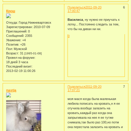
Поделиться
2011-09-20
6
Крош
17:00:47
Василиса
, ну нужно ее приучать к
Откуда:
Город Нижневартовск
лотку... Постоянно следить за тем,
Зарегистрирован
: 2010-07-09
что бы на диван ни ни.
Приглашений:
0
Сообщений:
2355
0
Уважение:
+4
Позитив:
+26
Пол:
Мужской
Возраст:
31
[1995-01-08]
Провел на форуме:
18 дней 3 часа
Последний визит:
2013-02-19 11:00:26
Поделиться
2011-09-20
7
nastja
17:07:21
моя мася когда была маленькая
любила пописать на кровать,н я ее
отучила вообще залазить на
кровать,каждый раз когда она
запрыгивала на нее я ее тутже
снимала,так было раз 100,но потм
она перестала залазить на кровать и