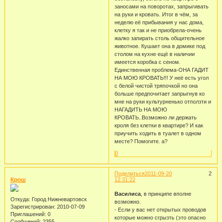
заносами на поворотах, запрыгивать
на руки и кровать. Итог в чём, за
неделю её прибывания у нас дома,
клетку я так и не приобрела-очень
жалко запирать столь общительное
животное. Кушает она в домике под
столом на кухне ещё в наличии
имеется коробка с сеном.
Единственная проблема-ОНА ГАДИТ
НА МОЮ КРОВАТЬ!!! У неё есть угол
с белой чистой тряпочкой но она
больше предпочитает запрыгнув ко
мне на руки культурненько отползти и
НАГАДИТЬ НА МОЮ
КРОВАТЬ..Возможно ли держать
кроля без клетки в квартире? И как
приучить ходить в туалет в одном
месте? Помогите. а?
0
Поделиться
2011-09-20
2
Крош
12:31:22
Василиса
, в принципе вполне
Откуда:
Город Нижневартовск
возможно.
Зарегистрирован
: 2010-07-09
- Если у вас нет открытых проводов
Приглашений:
0
которые можно сгрызть (это опасно
Сообщений:
2355