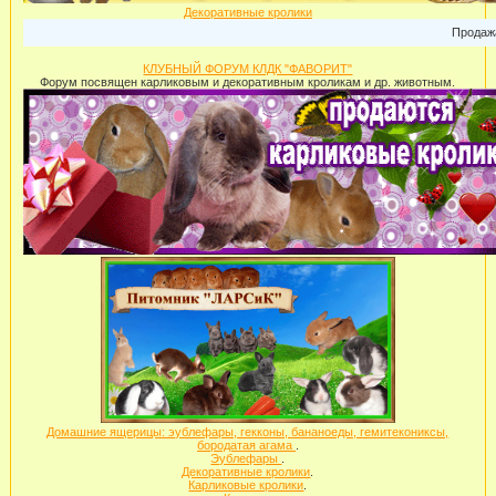
Декоративные кролики
Продажа карли
КЛУБНЫЙ ФОРУМ КЛДК "ФАВОРИТ"
Форум посвящен карликовым и декоративным кроликам и др. животным.
Домашние ящерицы: эублефары, гекконы, бананоеды, гемитекониксы,
бородатая агама
.
Эублефары
.
Декоративные кролики
.
Карликовые кролики
.