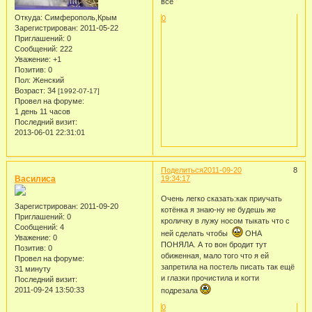
все
Откуда:
Симферополь,Крым
0
Зарегистрирован
: 2011-05-22
Приглашений:
0
Сообщений:
222
Уважение:
+1
Позитив:
0
Пол:
Женский
Возраст:
34
[1992-07-17]
Провел на форуме:
1 день 11 часов
Последний визит:
2013-06-01 22:31:01
Поделиться
2011-09-20
8
Василиса
19:34:17
Очень легко сказать:как приучать
Зарегистрирован
: 2011-09-20
котёнка я знаю-ну не будешь же
Приглашений:
0
кроличку в лужу носом тыкать что с
Сообщений:
4
ней сделать чтобы
ОНА
Уважение:
0
ПОНЯЛА. А то вон бродит тут
Позитив:
0
обиженная, мало того что я ей
Провел на форуме:
запретила на постель писать так ещё
31 минуту
и глазки прочистила и когти
Последний визит:
2011-09-24 13:50:33
подрезала
0