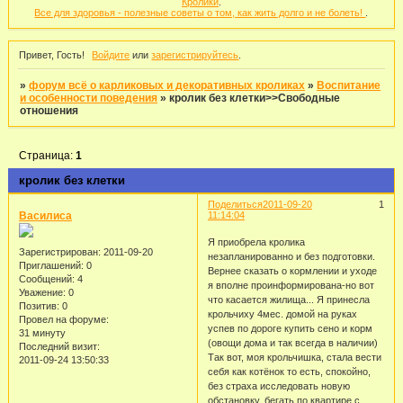
Кролики
.
Все для здоровья - полезные советы о том, как жить долго и не болеть!
.
Привет, Гость!
Войдите
или
зарегистрируйтесь
.
»
форум всё о карликовых и декоративных кроликах
»
Воспитание
и особенности поведения
»
кролик без клетки>>Свободные
отношения
Страница:
1
кролик без клетки
Поделиться
2011-09-20
1
Василиса
11:14:04
Я приобрела кролика
Зарегистрирован
: 2011-09-20
незапланированно и без подготовки.
Приглашений:
0
Вернее сказать о кормлении и уходе
Сообщений:
4
я вполне проинформирована-но вот
Уважение:
0
что касается жилища... Я принесла
Позитив:
0
крольчиху 4мес. домой на руках
Провел на форуме:
успев по дороге купить сено и корм
31 минуту
(овощи дома и так всегда в наличии)
Последний визит:
Так вот, моя крольчишка, стала вести
2011-09-24 13:50:33
себя как котёнок то есть, спокойно,
без страха исследовать новую
обстановку, бегать по квартире с