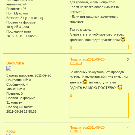
для кролика, и вам неприятно)
Уважение:
+4
- если не жалко обоев (может их
Позитив:
+26
погрызть)
Пол:
Мужской
- Если нет опасных закоулков в
Возраст:
31
[1995-01-08]
квартире.
Провел на форуме:
18 дней 3 часа
Так то можно.
Последний визит:
А кровать это любимое место всех
2013-02-19 11:00:26
кроликов, все гадят практически
0
Поделиться
2011-09-20
3
Василиса
15:16:51
не опасных закоулков нет, провода
Зарегистрирован
: 2011-09-20
грызть не пытается-ей и так есть чем
Приглашений:
0
занятся
но как отучить её
Сообщений:
4
ГАДИТЬ НА МОЮ ПОСТЕЛЬ?!
Уважение:
0
Позитив:
0
0
Провел на форуме:
31 минуту
Последний визит:
2011-09-24 13:50:33
Поделиться
2011-09-20
4
Крош
15:36:09