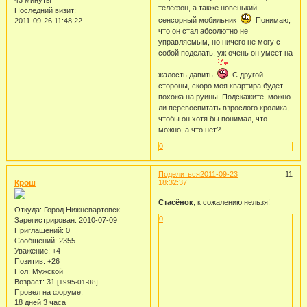
телефон, а также новенький
Последний визит:
сенсорный мобильник
Понимаю,
2011-09-26 11:48:22
что он стал абсолютно не
управляемым, но ничего не могу с
собой поделать, уж очень он умеет на
жалость давить
С другой
стороны, скоро моя квартира будет
похожа на руины. Подскажите, можно
ли перевоспитать взрослого кролика,
чтобы он хотя бы понимал, что
можно, а что нет?
0
Поделиться
2011-09-23
11
Крош
18:32:37
Стасёнок
, к сожалению нельзя!
Откуда:
Город Нижневартовск
0
Зарегистрирован
: 2010-07-09
Приглашений:
0
Сообщений:
2355
Уважение:
+4
Позитив:
+26
Пол:
Мужской
Возраст:
31
[1995-01-08]
Провел на форуме:
18 дней 3 часа