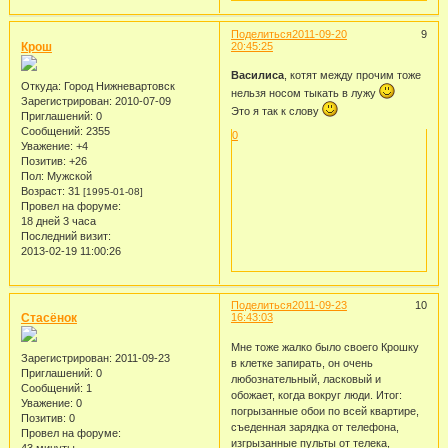
Поделиться
2011-09-20
9
Крош
20:45:25
Василиса
, котят между прочим тоже
Откуда:
Город Нижневартовск
нельзя носом тыкать в лужу
Зарегистрирован
: 2010-07-09
Это я так к слову
Приглашений:
0
Сообщений:
2355
0
Уважение:
+4
Позитив:
+26
Пол:
Мужской
Возраст:
31
[1995-01-08]
Провел на форуме:
18 дней 3 часа
Последний визит:
2013-02-19 11:00:26
Поделиться
2011-09-23
10
Стасёнок
16:43:03
Мне тоже жалко было своего Крошку
Зарегистрирован
: 2011-09-23
в клетке запирать, он очень
Приглашений:
0
любознательный, ласковый и
Сообщений:
1
обожает, когда вокруг люди. Итог:
Уважение:
0
погрызанные обои по всей квартире,
Позитив:
0
съеденная зарядка от телефона,
Провел на форуме:
изгрызанные пульты от телека,
43 минуты