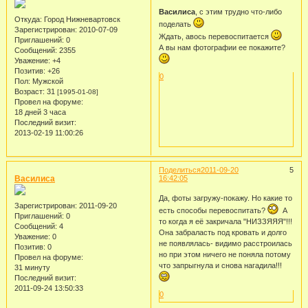
Василиса
, с этим трудно что-либо
Откуда:
Город Нижневартовск
поделать
Зарегистрирован
: 2010-07-09
Ждать, авось перевоспитается
Приглашений:
0
А вы нам фотографии ее покажите?
Сообщений:
2355
Уважение:
+4
Позитив:
+26
0
Пол:
Мужской
Возраст:
31
[1995-01-08]
Провел на форуме:
18 дней 3 часа
Последний визит:
2013-02-19 11:00:26
Поделиться
2011-09-20
5
Василиса
16:42:05
Да, фоты загружу-покажу. Но какие то
Зарегистрирован
: 2011-09-20
есть способы перевоспитать?
А
Приглашений:
0
то когда я её закричала "НИЗЗЯЯЯ"!!!
Сообщений:
4
Она забраласть под кровать и долго
Уважение:
0
не появлялась- видимо расстроилась
Позитив:
0
но при этом ничего не поняла потому
Провел на форуме:
что запрыгнула и снова нагадила!!!
31 минуту
Последний визит:
2011-09-24 13:50:33
0