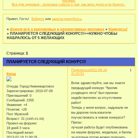
Кролики
.
Все для здоровья - полезные советы о том, как жить долго и не болеть!
.
Привет, Гость!
Войдите
или
зарегистрируйтесь
.
»
форум всё о карликовых и декоративных кроликах
»
Конкурсы!
»
ПЛАНИРУЕТСЯ СЛЕДУЮЩИЙ КОНУРС!!!>>НУЖНО ЧТОБЫ
НАБРАЛОСЬ ОТ 5 ЖЕЛАЮЩИХ
Страница:
1
ПЛАНИРУЕТСЯ СЛЕДУЮЩИЙ КОНУРС!!!
Поделиться
2011-09-10
1
Крош
21:03:51
Всем здравствуйте, как вы знаете
Откуда:
Город Нижневартовск
предыдущий конкурс "Кролик
Зарегистрирован
: 2010-07-09
уходящего лета" был признан
Приглашений:
0
недействителен за отсутствием
Сообщений:
2355
работ!
Уважение:
+4
Теперь у меня вопрос, надумали ли
Позитив:
+26
вы дорогие пользователи
Пол:
Мужской
поучаствовать в новом конкурсе?
Возраст:
31
[1995-01-08]
Призы:
Провел на форуме:
лучшая работа будет опубликована
18 дней 3 часа
на нашем форуме, медальки, и баллы
Последний визит:
2013-02-19 11:00:26
за которые потом можно получить