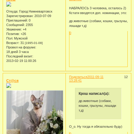
НАБРАЛОСЬ 3 человека, осталось 2)
Откуда:
Город Нижневартовск
Кстати вводятся доп. номинации, это:
Зарегистрирован
: 2010-07-09
Приглашений:
0
др.животные (собаки, кошки, грызуны,
Сообщений:
2355
лошади т.д)
Уважение:
+4
0
Позитив:
+26
Пол:
Мужской
Возраст:
31
[1995-01-08]
Провел на форуме:
18 дней 3 часа
Последний визит:
2013-02-19 11:00:26
Поделиться
2011-09-11
12
Ст@ся
13:28:41
Крош написал(а):
др.животные (собаки,
кошки, грызуны, лошади
т.д)
О_о. Ну тогда я обязательно буду)
0