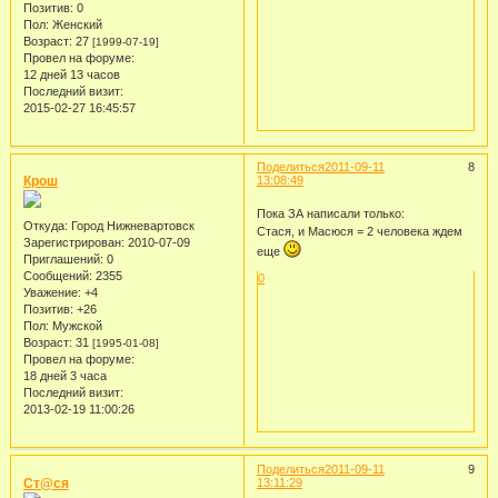
Позитив:
0
Пол:
Женский
Возраст:
27
[1999-07-19]
Провел на форуме:
12 дней 13 часов
Последний визит:
2015-02-27 16:45:57
Поделиться
2011-09-11
8
Крош
13:08:49
Пока ЗА написали только:
Откуда:
Город Нижневартовск
Стася, и Масюся = 2 человека ждем
Зарегистрирован
: 2010-07-09
еще
Приглашений:
0
Сообщений:
2355
0
Уважение:
+4
Позитив:
+26
Пол:
Мужской
Возраст:
31
[1995-01-08]
Провел на форуме:
18 дней 3 часа
Последний визит:
2013-02-19 11:00:26
Поделиться
2011-09-11
9
Ст@ся
13:11:29