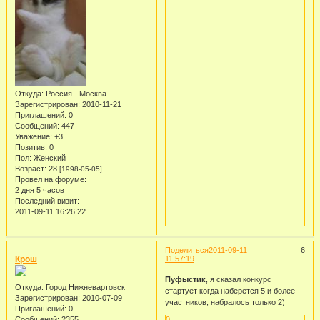
Откуда:
Россия - Москва
Зарегистрирован
: 2010-11-21
Приглашений:
0
Сообщений:
447
Уважение:
+3
Позитив:
0
Пол:
Женский
Возраст:
28
[1998-05-05]
Провел на форуме:
2 дня 5 часов
Последний визит:
2011-09-11 16:26:22
Поделиться
2011-09-11
6
Крош
11:57:19
Пуфыстик
, я сказал конкурс
Откуда:
Город Нижневартовск
стартует когда наберется 5 и более
Зарегистрирован
: 2010-07-09
участников, набралось только 2)
Приглашений:
0
Сообщений:
2355
0