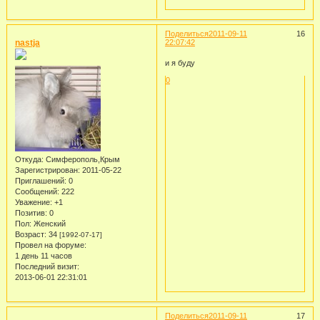
Поделиться
2011-09-11
16
nastja
22:07:42
и я буду
0
Откуда:
Симферополь,Крым
Зарегистрирован
: 2011-05-22
Приглашений:
0
Сообщений:
222
Уважение:
+1
Позитив:
0
Пол:
Женский
Возраст:
34
[1992-07-17]
Провел на форуме:
1 день 11 часов
Последний визит:
2013-06-01 22:31:01
Поделиться
2011-09-11
17