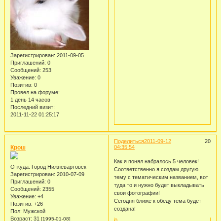
Зарегистрирован
: 2011-09-05
Приглашений:
0
Сообщений:
253
Уважение:
0
Позитив:
0
Провел на форуме:
1 день 14 часов
Последний визит:
2011-11-22 01:25:17
Поделиться
2011-09-12
20
Крош
04:35:54
Как я понял набралось 5 человек!
Откуда:
Город Нижневартовск
Соответственно я создам другую
Зарегистрирован
: 2010-07-09
тему с тематическим названием, вот
Приглашений:
0
туда то и нужно будет выкладывать
Сообщений:
2355
свои фотографии!
Уважение:
+4
Сегодня ближе к обеду тема будет
Позитив:
+26
создана!
Пол:
Мужской
Возраст:
31
[1995-01-08]
0