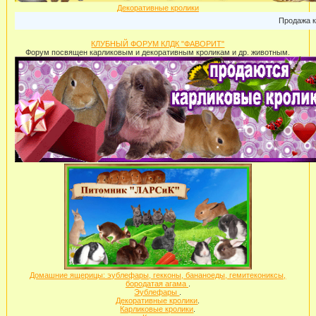
Декоративные кролики
Продажа карликовых
КЛУБНЫЙ ФОРУМ КЛДК "ФАВОРИТ"
Форум посвящен карликовым и декоративным кроликам и др. животным.
Домашние ящерицы: эублефары, гекконы, бананоеды, гемитекониксы,
бородатая агама
.
Эублефары
.
Декоративные кролики
.
Карликовые кролики
.