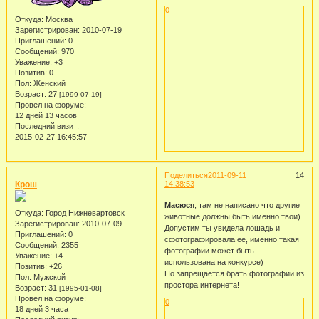
0
Откуда:
Москва
Зарегистрирован
: 2010-07-19
Приглашений:
0
Сообщений:
970
Уважение:
+3
Позитив:
0
Пол:
Женский
Возраст:
27
[1999-07-19]
Провел на форуме:
12 дней 13 часов
Последний визит:
2015-02-27 16:45:57
Поделиться
2011-09-11
14
Крош
14:38:53
Масюся
, там не написано что другие
Откуда:
Город Нижневартовск
животные должны быть именно твои)
Зарегистрирован
: 2010-07-09
Допустим ты увидела лошадь и
Приглашений:
0
сфотографировала ее, именно такая
Сообщений:
2355
фотографии может быть
Уважение:
+4
использована на конкурсе)
Позитив:
+26
Но запрещается брать фотографии из
Пол:
Мужской
простора интернета!
Возраст:
31
[1995-01-08]
Провел на форуме:
0
18 дней 3 часа