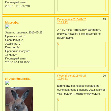
Последний визит:
2012-11-11 12:52:48
Поделиться
2013-07-25
25
Маргофа
18:29:22
А я бы тоже хотела поучаствовать
Зарегистрирован
: 2013-07-25
или уже поздно? У меня кролик по
Приглашений:
0
имени Еврик.
Сообщений:
2
Уважение:
0
0
Позитив:
0
Провел на форуме:
13 минут
Последний визит:
2013-12-14 18:16:56
Поделиться
2013-07-27
26
жгучая брюнетка
12:50:31
Маргофа
, последнее сообщение
было написано в ноябре 2012,конкурс
уже прошёл))) ждите следующего
0