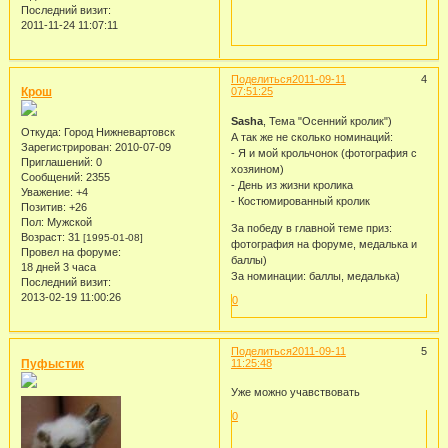
Последний визит:
2011-11-24 11:07:11
Поделиться
2011-09-11
4
Крош
07:51:25
Sasha
, Тема "Осенний кролик")
Откуда:
Город Нижневартовск
А так же не сколько номинаций:
Зарегистрирован
: 2010-07-09
- Я и мой крольчонок (фотография с
Приглашений:
0
хозяином)
Сообщений:
2355
- День из жизни кролика
Уважение:
+4
- Костюмированный кролик
Позитив:
+26
Пол:
Мужской
За победу в главной теме приз:
Возраст:
31
[1995-01-08]
фотография на форуме, медалька и
Провел на форуме:
баллы)
18 дней 3 часа
За номинации: баллы, медалька)
Последний визит:
2013-02-19 11:00:26
0
Поделиться
2011-09-11
5
Пуфыстик
11:25:48
Уже можно учавствовать
0