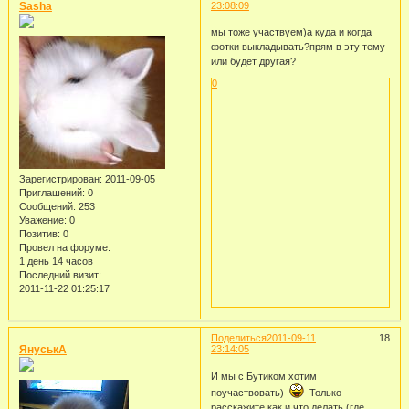
Sasha
23:08:09
мы тоже участвуем)а куда и когда
фотки выкладывать?прям в эту тему
или будет другая?
0
Зарегистрирован
: 2011-09-05
Приглашений:
0
Сообщений:
253
Уважение:
0
Позитив:
0
Провел на форуме:
1 день 14 часов
Последний визит:
2011-11-22 01:25:17
Поделиться
2011-09-11
18
ЯнуськА
23:14:05
И мы с Бутиком хотим
поучаствовать)
Только
расскажите как и что делать (где