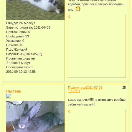
коробка, пришлось сверху положить
лист
0
Откуда:
РБ Мелеуз
Зарегистрирован
: 2011-07-03
Приглашений:
0
Сообщений:
33
Уважение:
0
Позитив:
0
Пол:
Женский
Возраст:
35
[1991-05-05]
Провел на форуме:
7 часов 7 минут
Последний визит:
2011-09-19 13:42:56
Поделиться
2011-07-05
25
Настёна
13:27:11
какие лапочки!!!!!! в пятнышко вообще
забавный малый:)
0