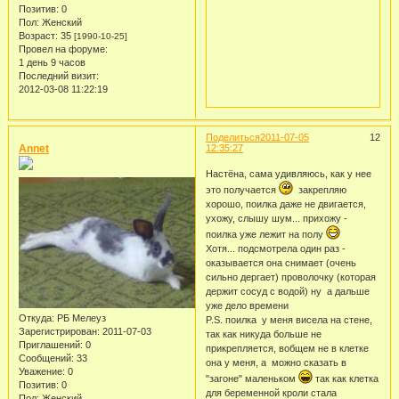
Позитив:
0
Пол:
Женский
Возраст:
35
[1990-10-25]
Провел на форуме:
1 день 9 часов
Последний визит:
2012-03-08 11:22:19
Поделиться
2011-07-05
12
Annet
12:35:27
Настёна, сама удивляюсь, как у нее
это получается
закрепляю
хорошо, поилка даже не двигается,
ухожу, слышу шум... прихожу -
поилка уже лежит на полу
Хотя... подсмотрела один раз -
оказывается она снимает (очень
сильно дергает) проволочку (которая
держит сосуд с водой) ну а дальше
уже дело времени
Откуда:
РБ Мелеуз
P.S. поилка у меня висела на стене,
Зарегистрирован
: 2011-07-03
так как никуда больше не
Приглашений:
0
прикрепляется, вобщем не в клетке
Сообщений:
33
она у меня, а можно сказать в
Уважение:
0
"загоне" маленьком
так как клетка
Позитив:
0
для беременной кроли стала
Пол:
Женский