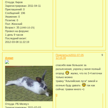
Откуда:
Киров
Зарегистрирован
: 2011-04-11
Приглашений:
0
Сообщений:
196
Уважение:
0
Позитив:
0
Пол:
Женский
Возраст:
35
[1990-10-25]
Провел на форуме:
1 день 9 часов
Последний визит:
2012-03-08 11:22:19
Поделиться
2011-07-05
9
Annet
12:16:39
спасибо вам большое за
разъяснения, укропа у меня полный
огород
жалко, что по 3-4 веточки
только можно
травку "Альпийские луга" зимой и
осенью буду давать
так как
сейчас травки много =)
0
Откуда:
РБ Мелеуз
Зарегистрирован
: 2011-07-03