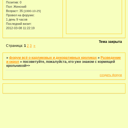
Позитив:
0
Пол:
Женский
Возраст:
35
[1990-10-25]
Провел на форуме:
1 день 9 часов
Последний визит:
2012-03-08 11:22:19
Тема закрыта
Страница:
1
2
3
»
»
форум всё о карликовых и декоративных кроликах
»
Разведение
и окрол
»
посоветуйте, пожалуйста, кто уже знаком с кормящей
крольчихой>>
создать форум