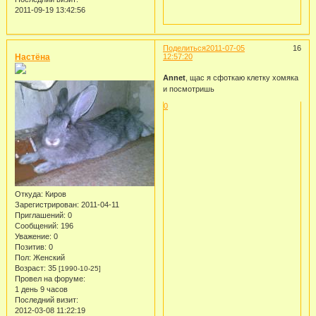
2011-09-19 13:42:56
Поделиться
2011-07-05
16
Настёна
12:57:20
Annet
, щас я сфоткаю клетку хомяка
и посмотришь
0
Откуда:
Киров
Зарегистрирован
: 2011-04-11
Приглашений:
0
Сообщений:
196
Уважение:
0
Позитив:
0
Пол:
Женский
Возраст:
35
[1990-10-25]
Провел на форуме:
1 день 9 часов
Последний визит:
2012-03-08 11:22:19