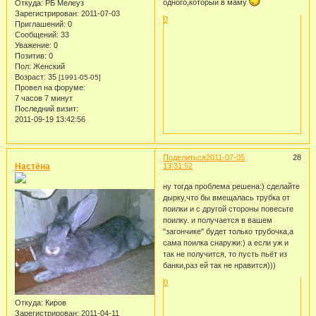
одного,который в маму
Откуда:
РБ Мелеуз
Зарегистрирован
: 2011-07-03
0
Приглашений:
0
Сообщений:
33
Уважение:
0
Позитив:
0
Пол:
Женский
Возраст:
35
[1991-05-05]
Провел на форуме:
7 часов 7 минут
Последний визит:
2011-09-19 13:42:56
Поделиться
2011-07-05
28
Настёна
13:31:52
ну тогда проблема решена:) сделайте
дырку,что бы вмещалась трубка от
поилки и с другой стороны повесьте
поилку. и получается в вашем
"загончике" будет только трубочка,а
сама поилка снаружи:) а если уж и
так не получится, то пусть пьёт из
банки,раз ей так не нравится)))
0
Откуда:
Киров
Зарегистрирован
: 2011-04-11