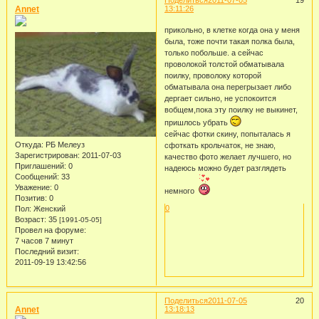
Поделиться
2011-07-05
19
Annet
13:11:26
прикольно, в клетке когда она у меня
была, тоже почти такая полка была,
только побольше. а сейчас
проволокой толстой обматывала
поилку, проволоку которой
обматывала она перегрызает либо
дергает сильно, не успокоится
вобщем,пока эту поилку не выкинет,
пришлось убрать
сейчас фотки скину, попыталась я
Откуда:
РБ Мелеуз
сфоткать крольчаток, не знаю,
Зарегистрирован
: 2011-07-03
качество фото желает лучшего, но
Приглашений:
0
надеюсь можно будет разглядеть
Сообщений:
33
Уважение:
0
немного
Позитив:
0
0
Пол:
Женский
Возраст:
35
[1991-05-05]
Провел на форуме:
7 часов 7 минут
Последний визит:
2011-09-19 13:42:56
Поделиться
2011-07-05
20
Annet
13:18:13