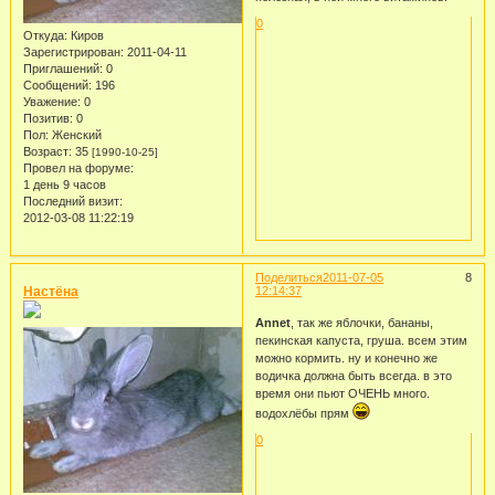
0
Откуда:
Киров
Зарегистрирован
: 2011-04-11
Приглашений:
0
Сообщений:
196
Уважение:
0
Позитив:
0
Пол:
Женский
Возраст:
35
[1990-10-25]
Провел на форуме:
1 день 9 часов
Последний визит:
2012-03-08 11:22:19
Поделиться
2011-07-05
8
Настёна
12:14:37
Annet
, так же яблочки, бананы,
пекинская капуста, груша. всем этим
можно кормить. ну и конечно же
водичка должна быть всегда. в это
время они пьют ОЧЕНЬ много.
водохлёбы прям
0