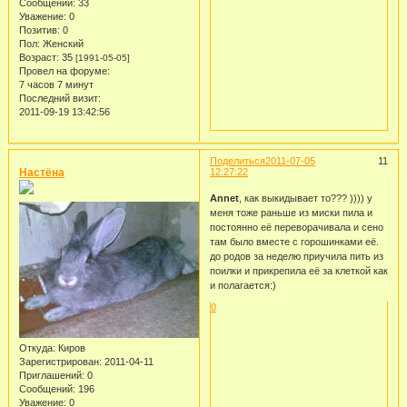
Сообщений:
33
Уважение:
0
Позитив:
0
Пол:
Женский
Возраст:
35
[1991-05-05]
Провел на форуме:
7 часов 7 минут
Последний визит:
2011-09-19 13:42:56
Поделиться
2011-07-05
11
Настёна
12:27:22
Annet
, как выкидывает то??? )))) у
меня тоже раньше из миски пила и
постоянно её переворачивала и сено
там было вместе с горошинками её.
до родов за неделю приучила пить из
поилки и прикрепила её за клеткой как
и полагается:)
0
Откуда:
Киров
Зарегистрирован
: 2011-04-11
Приглашений:
0
Сообщений:
196
Уважение:
0