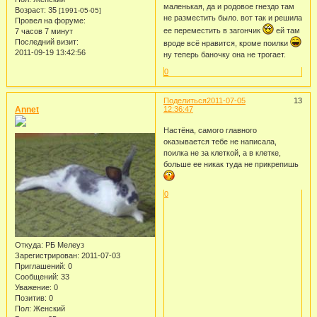
маленькая, да и родовое гнездо там
Возраст:
35
[1991-05-05]
не разместить было. вот так и решила
Провел на форуме:
ее переместить в загончик
ей там
7 часов 7 минут
Последний визит:
вроде всё нравится, кроме поилки
2011-09-19 13:42:56
ну теперь баночку она не трогает.
0
Поделиться
2011-07-05
13
Annet
12:36:47
Настёна, самого главного
оказывается тебе не написала,
поилка не за клеткой, а в клетке,
больше ее никак туда не прикрепишь
0
Откуда:
РБ Мелеуз
Зарегистрирован
: 2011-07-03
Приглашений:
0
Сообщений:
33
Уважение:
0
Позитив:
0
Пол:
Женский