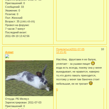
Приглашений:
0
Сообщений:
33
Уважение:
0
Позитив:
0
Пол:
Женский
Возраст:
35
[1991-05-05]
Провел на форуме:
7 часов 7 минут
Последний визит:
2011-09-19 13:42:56
Поделиться
2011-07-05
10
Annet
12:21:41
Настёна, фруктами я ее балую,
уплетает - за ушами пищит
вода есть всегда, поилку она у меня
выкидывает, не нравится, наверно
то,что долго лакать приходится,
поэтому у меня там баночка стоит
небольшая, ее не трогает
0
Откуда:
РБ Мелеуз
Зарегистрирован
: 2011-07-03
Приглашений:
0