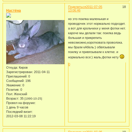
Поделиться
2011-07-05
18
Настёна
13:06:46
но это поилка маленькая и
проводочек этот нормально подходит.
а вот для крольчихи у меня фотки нет.
кароче мы делали так: поилка ведь
большая и прикрепить
невозможно,коротковата проволока.
мы брали кАбель:) обвязывали
поилку и привязывали к клетке. и
нормально все:) жаль,фотки нету
0
Откуда:
Киров
Зарегистрирован
: 2011-04-11
Приглашений:
0
Сообщений:
196
Уважение:
0
Позитив:
0
Пол:
Женский
Возраст:
35
[1990-10-25]
Провел на форуме:
1 день 9 часов
Последний визит:
2012-03-08 11:22:19