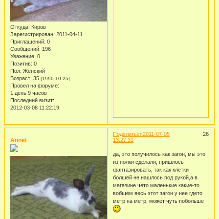
Откуда:
Киров
Зарегистрирован
: 2011-04-11
Приглашений:
0
Сообщений:
196
Уважение:
0
Позитив:
0
Пол:
Женский
Возраст:
35
[1990-10-25]
Провел на форуме:
1 день 9 часов
Последний визит:
2012-03-08 11:22:19
Поделиться
2011-07-05
26
Annet
13:27:31
да, это получилось как загон, мы это
из полки сделали, пришлось
фантазировать, так как клетки
болшей не нашлось под рукой,а в
магазине чето маленькие какие-то
вобщем весь этот загон у нее гдето
метр на метр, может чуть побольше