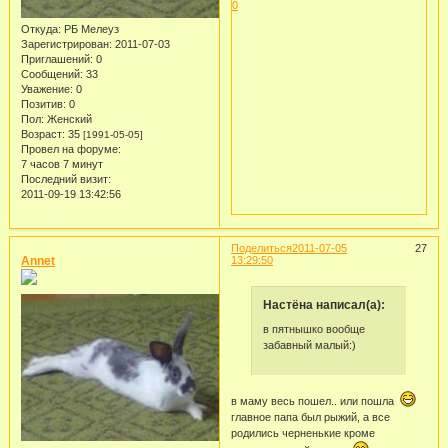
0
Откуда:
РБ Мелеуз
Зарегистрирован
: 2011-07-03
Приглашений:
0
Сообщений:
33
Уважение:
0
Позитив:
0
Пол:
Женский
Возраст:
35
[1991-05-05]
Провел на форуме:
7 часов 7 минут
Последний визит:
2011-09-19 13:42:56
Поделиться
2011-07-05
27
Annet
13:29:50
Настёна написал(а):
в пятнышко вообще
забавный малый:)
в маму весь пошел.. или пошла
главное папа был рыжий, а все
родились черненькие кроме