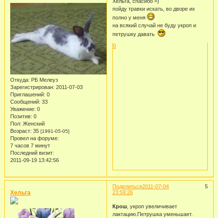
Хельга, спасибо =)
пойду травки искать, во дворе их
полно у меня
на всякий случай не буду укроп и
петрушку давать
0
Откуда:
РБ Мелеуз
Зарегистрирован
: 2011-07-03
Приглашений:
0
Сообщений:
33
Уважение:
0
Позитив:
0
Пол:
Женский
Возраст:
35
[1991-05-05]
Провел на форуме:
7 часов 7 минут
Последний визит:
2011-09-19 13:42:56
Поделиться
2011-07-04
5
Хельга
23:59:26
Крош
, укроп увеличивает
лактацию.Петрушка уменьшает.