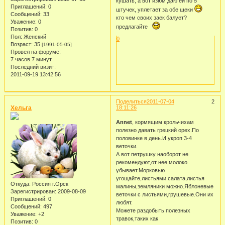
кушать, а вот изюм даю ей по 5
Приглашений:
0
штучек, уплетает за обе щеки
Сообщений:
33
кто чем своих заек балует?
Уважение:
0
предлагайте
Позитив:
0
Пол:
Женский
0
Возраст:
35
[1991-05-05]
Провел на форуме:
7 часов 7 минут
Последний визит:
2011-09-19 13:42:56
Поделиться
2011-07-04
2
Хельга
18:11:26
Annet
, кормящим крольчихам
полезно давать грецкий орех.По
половинке в день.И укроп 3-4
веточки.
А вот петрушку наоборот не
рекомендуют,от нее молоко
убывает.Морковью
угощайте,листьями салата,листья
Откуда:
Россия г.Орск
малины,земляники можно.Яблоневые
Зарегистрирован
: 2009-08-09
веточки с листьями,грушевые.Они их
Приглашений:
0
любят.
Сообщений:
497
Можете раздобыть полезных
Уважение:
+2
травок,таких как
Позитив:
0