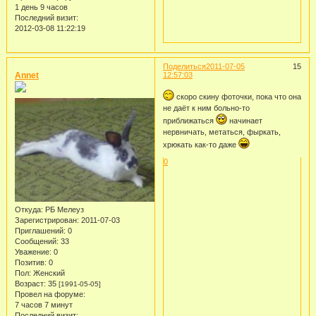
1 день 9 часов
Последний визит:
2012-03-08 11:22:19
Поделиться
2011-07-05
15
Annet
12:57:03
скоро скину фоточки, пока что она
не даёт к ним больно-то
приближаться
начинает
нервничать, метаться, фыркать,
хрюкать как-то даже
0
Откуда:
РБ Мелеуз
Зарегистрирован
: 2011-07-03
Приглашений:
0
Сообщений:
33
Уважение:
0
Позитив:
0
Пол:
Женский
Возраст:
35
[1991-05-05]
Провел на форуме:
7 часов 7 минут
Последний визит: