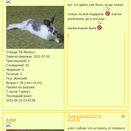
вот это давно уже было, когда только
только ее мне подарили
клетка
маленькая, да и она еще
малюсенькая была
0
Откуда:
РБ Мелеуз
Зарегистрирован
: 2011-07-03
Приглашений:
0
Сообщений:
33
Уважение:
0
Позитив:
0
Пол:
Женский
Возраст:
35
[1991-05-05]
Провел на форуме:
7 часов 7 минут
Последний визит:
2011-09-19 13:42:56
Поделиться
2011-07-05
21
Annet
13:19:42
а вот сейчас что осталось от поилки и