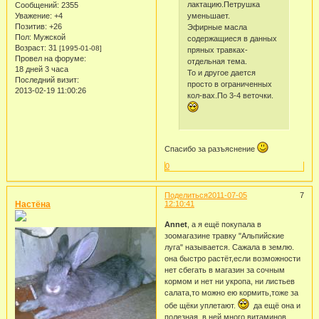
лактацию.Петрушка
Сообщений:
2355
уменьшает.
Уважение:
+4
Позитив:
+26
Эфирные масла
Пол:
Мужской
содержащиеся в данных
Возраст:
31
[1995-01-08]
пряных травках-
Провел на форуме:
отдельная тема.
18 дней 3 часа
То и другое дается
Последний визит:
просто в ограниченных
2013-02-19 11:00:26
кол-вах.По 3-4 веточки.
Спасибо за разъяснение
0
Поделиться
2011-07-05
7
Настёна
12:10:41
Annet
, а я ещё покупала в
зоомагазине травку "Альпийские
луга" называется. Сажала в землю.
она быстро растёт,если возможности
нет сбегать в магазин за сочным
кормом и нет ни укропа, ни листьев
салата,то можно ею кормить,тоже за
обе щёки уплетают.
да ещё она и
полезная, в ней много витаминов.