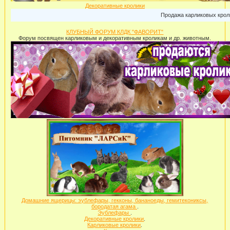
Декоративные кролики
Продажа карликовых кроликов: г.Москв
КЛУБНЫЙ ФОРУМ КЛДК "ФАВОРИТ"
Форум посвящен карликовым и декоративным кроликам и др. животным.
Домашние ящерицы: эублефары, гекконы, бананоеды, гемитекониксы,
бородатая агама
.
Эублефары
.
Декоративные кролики
.
Карликовые кролики
.