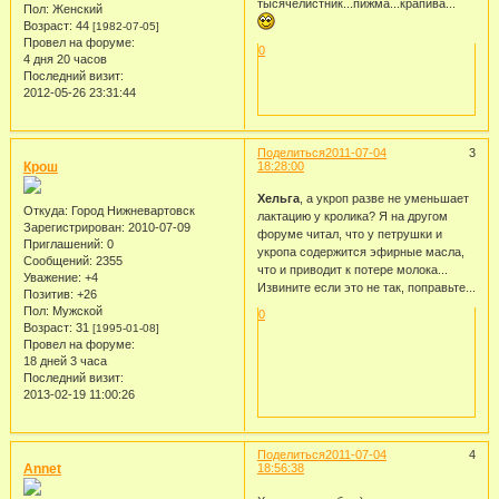
тысячелистник...пижма...крапива...
Пол:
Женский
Возраст:
44
[1982-07-05]
Провел на форуме:
0
4 дня 20 часов
Последний визит:
2012-05-26 23:31:44
Поделиться
2011-07-04
3
Крош
18:28:00
Хельга
, а укроп разве не уменьшает
Откуда:
Город Нижневартовск
лактацию у кролика? Я на другом
Зарегистрирован
: 2010-07-09
форуме читал, что у петрушки и
Приглашений:
0
укропа содержится эфирные масла,
Сообщений:
2355
что и приводит к потере молока...
Уважение:
+4
Извините если это не так, поправьте...
Позитив:
+26
Пол:
Мужской
0
Возраст:
31
[1995-01-08]
Провел на форуме:
18 дней 3 часа
Последний визит:
2013-02-19 11:00:26
Поделиться
2011-07-04
4
Annet
18:56:38