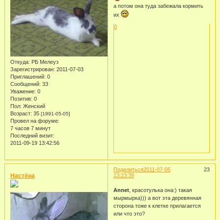
а потом она туда забежала кормить
их
0
Откуда:
РБ Мелеуз
Зарегистрирован
: 2011-07-03
Приглашений:
0
Сообщений:
33
Уважение:
0
Позитив:
0
Пол:
Женский
Возраст:
35
[1991-05-05]
Провел на форуме:
7 часов 7 минут
Последний визит:
2011-09-19 13:42:56
Поделиться
2011-07-05
23
Настёна
13:23:39
Annet
, красотулька она:) такая
мырмырка))) а вот эта деревянная
сторона тоже к клетке прилагается
или что это?