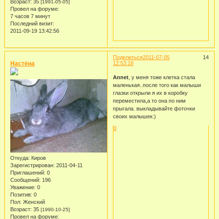
Возраст:
35
[1991-05-05]
Провел на форуме:
7 часов 7 минут
Последний визит:
2011-09-19 13:42:56
Поделиться
2011-07-05
14
Настёна
12:53:18
Annet
, у меня тоже клетка стала
маленькая..после того как малыши
глазки открыли я их в коробку
переместила,а то она по ним
прыгала. выкладывайте фоточки
своих малышек:)
0
Откуда:
Киров
Зарегистрирован
: 2011-04-11
Приглашений:
0
Сообщений:
196
Уважение:
0
Позитив:
0
Пол:
Женский
Возраст:
35
[1990-10-25]
Провел на форуме: