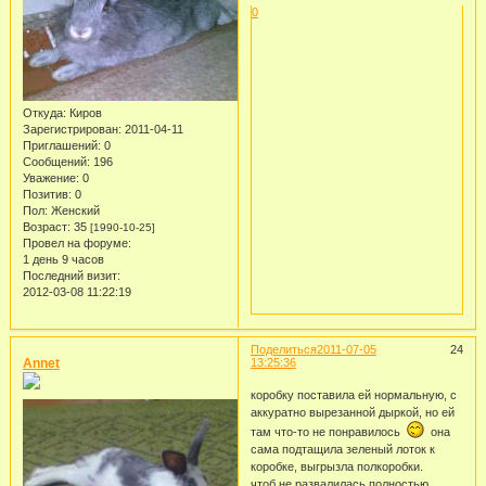
0
Откуда:
Киров
Зарегистрирован
: 2011-04-11
Приглашений:
0
Сообщений:
196
Уважение:
0
Позитив:
0
Пол:
Женский
Возраст:
35
[1990-10-25]
Провел на форуме:
1 день 9 часов
Последний визит:
2012-03-08 11:22:19
Поделиться
2011-07-05
24
Annet
13:25:36
коробку поставила ей нормальную, с
аккуратно вырезанной дыркой, но ей
там что-то не понравилось
она
сама подтащила зеленый лоток к
коробке, выгрызла полкоробки.
чтоб не развалилась полностью