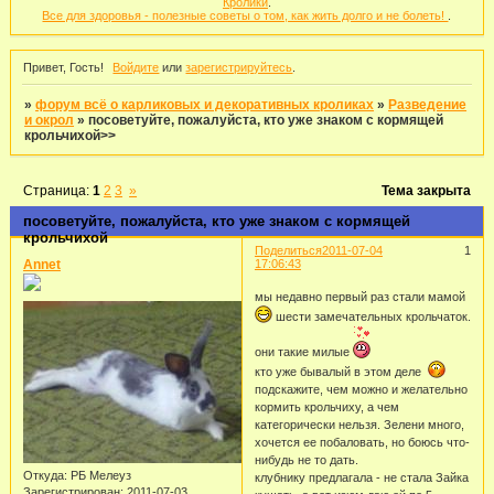
Кролики
.
Все для здоровья - полезные советы о том, как жить долго и не болеть!
.
Привет, Гость!
Войдите
или
зарегистрируйтесь
.
»
форум всё о карликовых и декоративных кроликах
»
Разведение
и окрол
»
посоветуйте, пожалуйста, кто уже знаком с кормящей
крольчихой>>
Страница:
1
2
3
»
Тема закрыта
посоветуйте, пожалуйста, кто уже знаком с кормящей
крольчихой
Поделиться
2011-07-04
1
Annet
17:06:43
мы недавно первый раз стали мамой
шести замечательных крольчаток.
они такие милые
кто уже бывалый в этом деле
подскажите, чем можно и желательно
кормить крольчиху, а чем
категорически нельзя. Зелени много,
хочется ее побаловать, но боюсь что-
нибудь не то дать.
Откуда:
РБ Мелеуз
клубнику предлагала - не стала Зайка
Зарегистрирован
: 2011-07-03