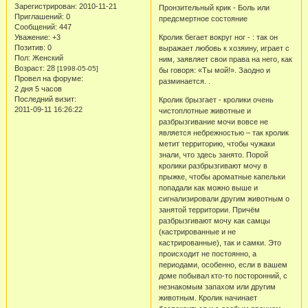
Зарегистрирован
: 2010-11-21
Пронзительный крик - Боль или
Приглашений:
0
предсмертное состояние
Сообщений:
447
Уважение:
+3
Кролик бегает вокруг ног - : так он
Позитив:
0
выражает любовь к хозяину, играет с
Пол:
Женский
ним, заявляет свои права на него, как
Возраст:
28
[1998-05-05]
бы говоря: «Ты мой!». Заодно и
Провел на форуме:
разминается. .
2 дня 5 часов
Последний визит:
Кролик брызгает - кролики очень
2011-09-11 16:26:22
чистоплотные животные и
разбрызгивание мочи вовсе не
является небрежностью – так кролик
метит территорию, чтобы чужаки
знали, что здесь занято. Порой
кролики разбрызгивают мочу в
прыжке, чтобы ароматные капельки
попадали как можно выше и
сигнализировали другим животным о
занятой территории. Причём
разбрызгивают мочу как самцы
(кастрированные и не
кастрированные), так и самки. Это
происходит не постоянно, а
периодами, особенно, если в вашем
доме побывал кто-то посторонний, с
незнакомым запахом или другим
животным. Кролик начинает