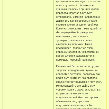
кроликом не происходит, это так же
одна из уловок, чтобы отвлечь
хищника. Во время прыжка кролик
переворачивается в воздухе,
оглядываясь и меняя направление
движения. Так же во время таких
скачков кролик ускоряет свой бег.
Конечно, совершить такие кульбиты
без определённой тренировки
невозможно, вот кролик и
тренируется во время своих
ежедневных прогулок. Такая
подвижность говорит об очень
хорошем состоянии животного: он
весел, шустр и развлекается с
помощью подобной тренировки.
Панический бег: если вы испугали
зверька неожиданным шумом, он
спасается бегством, поскольку так
велит ему инстинкт. Как правило,
кролик убегает недалеко и прячется.
Не преследуйте его, дайте ему
успокоиться и отлежаться, если вы
потревожите его, он может
продолжить своё бегство...Кролик
обнюхивает вас, при этом
подталкивая носиком, как бы
приветствуя: подобным образом он