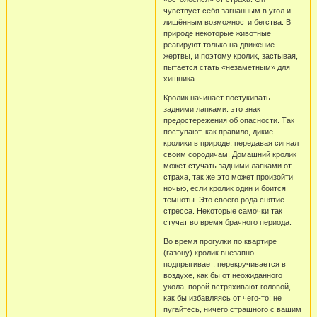
чувствует себя загнанным в угол и
лишённым возможности бегства. В
природе некоторые животные
реагируют только на движение
жертвы, и поэтому кролик, застывая,
пытается стать «незаметным» для
хищника.
Кролик начинает постукивать
задними лапками: это знак
предостережения об опасности. Так
поступают, как правило, дикие
кролики в природе, передавая сигнал
своим сородичам. Домашний кролик
может стучать задними лапками от
страха, так же это может произойти
ночью, если кролик один и боится
темноты. Это своего рода снятие
стресса. Некоторые самочки так
стучат во время брачного периода.
Во время прогулки по квартире
(газону) кролик внезапно
подпрыгивает, перекручивается в
воздухе, как бы от неожиданного
укола, порой встряхивают головой,
как бы избавляясь от чего-то: не
пугайтесь, ничего страшного с вашим