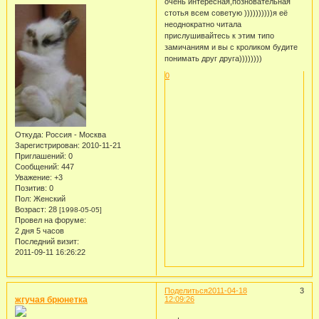
очень интересная,позновательная
стотья всем советую ))))))))))я её
неоднократно читала
прислушивайтесь к этим типо
замичаниям и вы с кроликом будите
понимать друг друга))))))))
0
Откуда:
Россия - Москва
Зарегистрирован
: 2010-11-21
Приглашений:
0
Сообщений:
447
Уважение:
+3
Позитив:
0
Пол:
Женский
Возраст:
28
[1998-05-05]
Провел на форуме:
2 дня 5 часов
Последний визит:
2011-09-11 16:26:22
Поделиться
2011-04-18
3
жгучая брюнетка
12:09:26