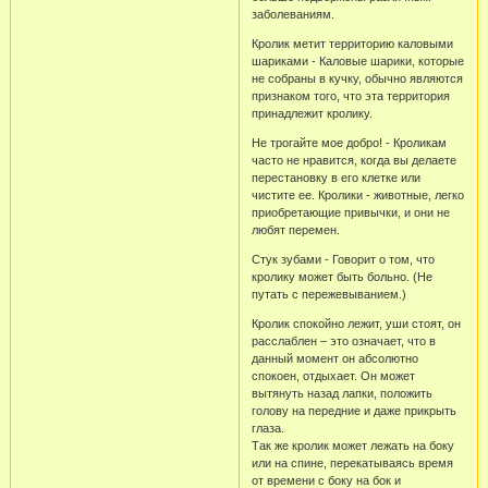
заболеваниям.
Кролик метит территорию каловыми
шариками - Каловые шарики, которые
не собраны в кучку, обычно являются
признаком того, что эта территория
принадлежит кролику.
Не трогайте мое добро! - Кроликам
часто не нравится, когда вы делаете
перестановку в его клетке или
чистите ее. Кролики - животные, легко
приобретающие привычки, и они не
любят перемен.
Стук зубами - Говорит о том, что
кролику может быть больно. (Не
путать с пережевыванием.)
Кролик спокойно лежит, уши стоят, он
расслаблен – это означает, что в
данный момент он абсолютно
спокоен, отдыхает. Он может
вытянуть назад лапки, положить
голову на передние и даже прикрыть
глаза.
Так же кролик может лежать на боку
или на спине, перекатываясь время
от времени с боку на бок и