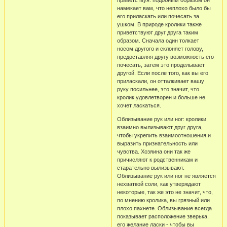
намекает вам, что неплохо было бы
его приласкать или почесать за
ушком. В природе кролики также
приветствуют друг друга таким
образом. Сначала один толкает
носом другого и склоняет голову,
предоставляя другу возможность его
почесать, затем это проделывает
другой. Если после того, как вы его
приласкали, он отталкивает вашу
руку посильнее, это значит, что
кролик удовлетворен и больше не
хочет ласкаться.
Облизывание рук или ног: кролики
взаимно вылизывают друг друга,
чтобы укрепить взаимоотношения и
выразить признательность или
чувства. Хозяина они так же
причисляют к родственникам и
старательно вылизывают.
Облизывание рук или ног не является
нехваткой соли, как утверждают
некоторые, так же это не значит, что,
по мнению кролика, вы грязный или
плохо пахнете. Облизывание всегда
показывает расположение зверька,
его желание ласки - чтобы вы