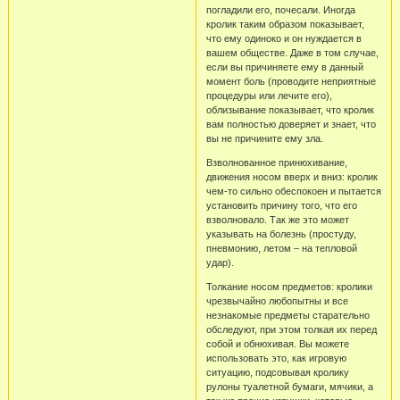
погладили его, почесали. Иногда
кролик таким образом показывает,
что ему одиноко и он нуждается в
вашем обществе. Даже в том случае,
если вы причиняете ему в данный
момент боль (проводите неприятные
процедуры или лечите его),
облизывание показывает, что кролик
вам полностью доверяет и знает, что
вы не причините ему зла.
Взволнованное принюхивание,
движения носом вверх и вниз: кролик
чем-то сильно обеспокоен и пытается
установить причину того, что его
взволновало. Так же это может
указывать на болезнь (простуду,
пневмонию, летом – на тепловой
удар).
Толкание носом предметов: кролики
чрезвычайно любопытны и все
незнакомые предметы старательно
обследуют, при этом толкая их перед
собой и обнюхивая. Вы можете
использовать это, как игровую
ситуацию, подсовывая кролику
рулоны туалетной бумаги, мячики, а