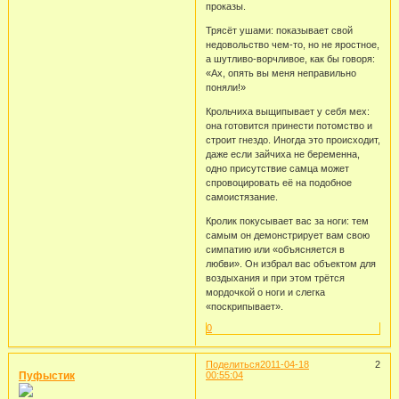
проказы.
Трясёт ушами: показывает свой
недовольство чем-то, но не яростное,
а шутливо-ворчливое, как бы говоря:
«Ах, опять вы меня неправильно
поняли!»
Крольчиха выщипывает у себя мех:
она готовится принести потомство и
строит гнездо. Иногда это происходит,
даже если зайчиха не беременна,
одно присутствие самца может
спровоцировать её на подобное
самоистязание.
Кролик покусывает вас за ноги: тем
самым он демонстрирует вам свою
симпатию или «объясняется в
любви». Он избрал вас объектом для
воздыхания и при этом трётся
мордочкой о ноги и слегка
«поскрипывает».
0
Поделиться
2011-04-18
2
Пуфыстик
00:55:04