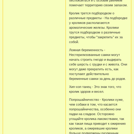
беспокоиться и с особым рвением
помечает территорию своим запахом.
Кролик трется подбородком о
различные предметы - На подбородке
у кроликов располагаются
ароматические железы. Кролики
трутся подбородком о различные
предметы, чтобы "закрепить" их за
собой.
Ложная беременность -
Нестерилизованные самки могут
начать строить гнездо и выдирать
себе шерсть с грудки и с живота. Они
могут даже прекратить есть, как
поступают действительно
беременные самки за день до родов.
Хип-хоп танец - Это знак того, что
кролик здоров и весел.
Попрошайничество - Кролики хуже,
чем собаки в том, что касается
попрошайничества, особенно они
падки на сладкое. Осторожно
угощайте кролика лакомствами, так
как такая пища приводит к ожирению
кроликов, а ожиревшие кролики
больше подвержены различным