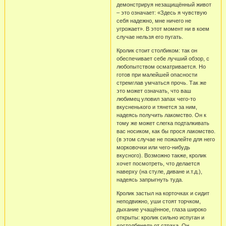
демонстрируя незащищённый живот
– это означает: «Здесь я чувствую
себя надежно, мне ничего не
угрожает». В этот момент ни в коем
случае нельзя его пугать.
Кролик стоит столбиком: так он
обеспечивает себе лучший обзор, с
любопытством осматривается. Но
готов при малейшей опасности
стремглав умчаться прочь. Так же
это может означать, что ваш
любимец уловил запах чего-то
вкусненького и тянется за ним,
надеясь получить лакомство. Он к
тому же может слегка подталкивать
вас носиком, как бы прося лакомство.
(в этом случае не пожалейте для него
морковочки или чего-нибудь
вкусного). Возможно также, кролик
хочет посмотреть, что делается
наверху (на стуле, диване и.т.д.),
надеясь запрыгнуть туда.
Кролик застыл на корточках и сидит
неподвижно, уши стоят торчком,
дыхание учащённое, глаза широко
открыты: кролик сильно испуган и
«остолбенел» от страха. Он