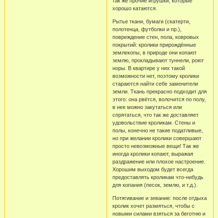
так же прочие игрушки, которые
хорошо катаются.
Рытье ткани, бумаги (скатерти,
полотенца, футболки и пр.),
повреждение стен, пола, ковровых
покрытий: кролики прирождённые
землекопы, в природе они копают
землю, прокладывают туннели, роют
норы. В квартире у них такой
возможности нет, поэтому кролики
стараются найти себе заменители
земли. Ткань прекрасно подходит для
этого: она рвётся, волочится по полу,
в нее можно закутаться или
спрятаться, что так же доставляет
удовольствие кроликам. Стены и
полы, конечно не такие податливые,
но при желании кролики совершают
просто невозможные вещи! Так же
иногда кролики копают, выражая
раздражение или плохое настроение.
Хорошим выходом будет всегда
предоставлять кроликам что-нибудь
для копания (песок, землю, и т.д.).
Потягивание и зевание: после отдыха
кролик хочет размяться, чтобы с
новыми силами взяться за беготню и