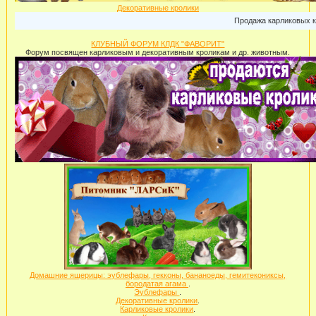
Декоративные кролики
Продажа карликовых кроликов: 
КЛУБНЫЙ ФОРУМ КЛДК "ФАВОРИТ"
Форум посвящен карликовым и декоративным кроликам и др. животным.
Домашние ящерицы: эублефары, гекконы, бананоеды, гемитекониксы,
бородатая агама
.
Эублефары
.
Декоративные кролики
.
Карликовые кролики
.