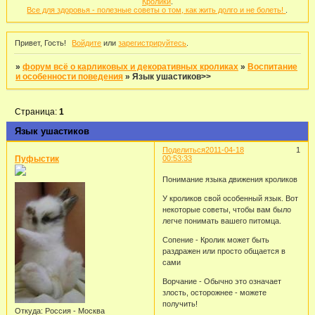
Кролики
.
Все для здоровья - полезные советы о том, как жить долго и не болеть!
.
Привет, Гость!
Войдите
или
зарегистрируйтесь
.
»
форум всё о карликовых и декоративных кроликах
»
Воспитание
и особенности поведения
»
Язык ушастиков>>
Страница:
1
Язык ушастиков
Поделиться
2011-04-18
1
Пуфыстик
00:53:33
Понимание языка движения кроликов
У кроликов свой особенный язык. Вот
некоторые советы, чтобы вам было
легче понимать вашего питомца.
Сопение - Кролик может быть
раздражен или просто общается в
сами
Ворчание - Обычно это означает
злость, осторожнее - можете
получить!
Откуда:
Россия - Москва