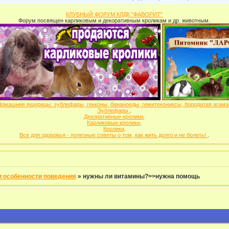
КЛУБНЫЙ ФОРУМ КЛДК "ФАВОРИТ"
Форум посвящен карликовым и декоративным кроликам и др. животным.
Домашние ящерицы: эублефары, гекконы, бананоеды, гемитекониксы, бородатая агам
Эублефары
.
Декоративные кролики
.
Карликовые кролики
.
Кролики
.
Все для здоровья - полезные советы о том, как жить долго и не болеть!
.
и особенности поведения
»
нужны ли витамины?>>нужна помощь