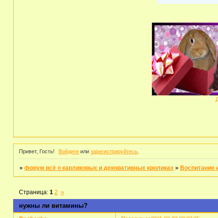
Привет, Гость!
Войдите
или
зарегистрируйтесь
.
»
форум всё о карликовых и декоративных кроликах
»
Воспитание 
Страница:
1
2
»
нужны ли витамины?