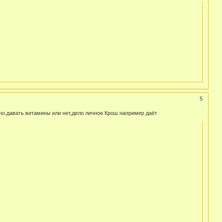
5
зно.давать витамины или нет,дело личное.Крош например даёт