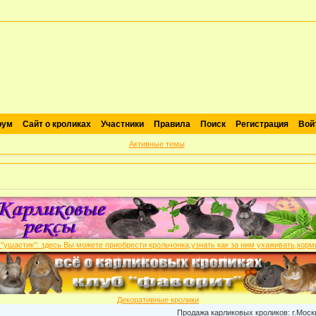
рум
Сайт о кроликах
Участники
Правила
Поиск
Регистрация
Вой
Активные темы
Декоративные кролики
Продажа карликовых кроликов: г.Москва , пито