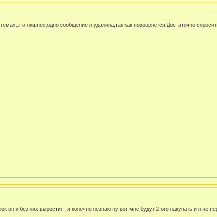
3х темах,это лишнее,одно сообщение я удалила,так как повроряется.Достаточно спросит
ок он и без них выростит , я конечно незнаю ну вот мне будут 2-ого пакупать и я не 