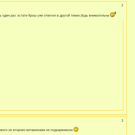
2
ь один раз .кстати Крош уже ответил в другой темке,будь внимательна
3
первого не второво витаминами не подкармивола