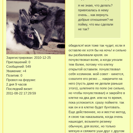
я не знаю, что делать?
привязалась в нему
очень... как вернуть
добрые отношения? не
пойму, что мы сделали
не так?
обиделся! моя тоже так чудит, если я
оставлю ее хотя бы на ночь! и сильно
вы разбаловали кроля. он
Зарегистрирован
: 2010-12-25
почувствовал волю, а когда уехали
Приглашений:
0
тем более, потому что клетку
Сообщений:
549
открытой оставили. почувствовал
Уважение:
+4
себя хозяином. мой совет - кинется,
Позитив:
0
схватите его резко .... накричите на
Провел на форуме:
него (пусть даже не делали раньше
2 дня 9 часов
этого), шлепните по попе (не сильно,
Последний визит:
но чтобы почувствовал) и закройте в
2011-08-22 17:29:59
клетке на два дня. или на то время,
пока успокоится. сразу поймете. так
как он и в клетке будет бунтовать.
Еще действеннее, но и жестче метод,
я свою так наказывала, когда очень
нашкодит, возьмите резинку
обычную, для волос, но только
мягкую и свяжите уши друг с другом