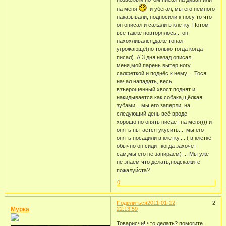
на меня
и убегал, мы его немного
наказывали, подносили к носу то что
он описал и сажали в клетку. Потом
всё также повторялось... он
нахохливался,даже топал
угрожающе(но только тогда когда
писал). А 3 дня назад описал
меня,мой парень вытер ногу
салфеткой и поднёс к нему.... Тося
начал нападать, весь
взъерошенный,хвост поднят и
накидывается как собака,щёлкая
зубами....мы его заперли, на
следующий день всё вроде
хорошо,но опять писает на меня))) и
опять пытается укусить.... мы его
опять посадили в клетку.... ( в клетке
обычно он сидит когда захочет
сам,мы его не запираем) ... Мы уже
не знаем что делать,подскажите
пожалуйста?
0
Поделиться
2011-01-12
2
Мурка
22:13:59
Товарисчи! что делать? помогите