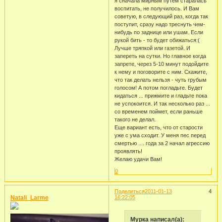
я сначала мирным путем старалась
воспитать, не получилось. И Вам
советую, в следующий раз, когда так
поступит, сразу надо треснуть чем-
нибудь по заднице или ушам. Если
рукой бить - то будет обижаться:(
Лучше тряпкой или газетой. И
запереть на сутки. Но главное когда
запрете, через 5-10 минут подойдите
к нему и поговорите с ним. Скажите,
что так делать нельзя - чуть грубым
голосом! А потом погладьте. Будет
кидаться ... прижмите и гладьте пока
не успокоится. И так несколько раз ...
со временем поймет, если раньше
такого не делал.
Еще вариант есть, что от старости
уже с ума сходит. У меня пес перед
смертью .... года за 2 начал агрессию
проявлять!
Желаю удачи Вам!
0
Поделиться
2011-01-13
4
Natali_Larme
16:22:05
Мурка написал(а):