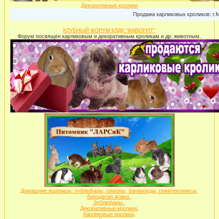
Декоративные кролики
Продажа карликовых кроликов: г.Москва , пи
КЛУБНЫЙ ФОРУМ КЛДК "ФАВОРИТ"
Форум посвящен карликовым и декоративным кроликам и др. животным.
Домашние ящерицы: эублефары, гекконы, бананоеды, гемитекониксы,
бородатая агама
.
Эублефары
.
Декоративные кролики
.
Карликовые кролики
.