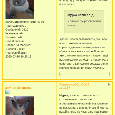
не надо другим давать такие советы!
и что значит
Мурка написал(а):
и сильно вы разбаловали
Зарегистрирован
: 2010-06-10
кроля
Приглашений:
0
Сообщений:
3810
Уважение:
+6
Позитив:
+47
,кролю нельзя разбаловать,его надо
Пол:
Женский
просто любить,правильно
Провел на форуме:
кормить,давать в волю гулять и не
1 месяц 0 дней
обижать не в коем случае!!!они от
Последний визит:
этого только замкнутся и станут ещё
2020-03-16 16:26:19
пугливее.если вы будите продолжать
советовать так жёстко обращаться с
кролем,сообщения будут удалены.
0
Поделиться
2011-01-16
9
жгучая брюнетка
19:12:57
Мурка
, у вашего зайки просто
созревание,вот он и стал
агрессивным,не волнуйтесь,главное
не наказывать и не шлёпать.В клетку
рукой к нему не лезьте,не подносите