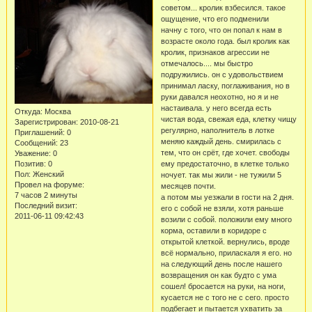
советом... кролик взбесился. такое
ощущение, что его подменили
начну с того, что он попал к нам в
возрасте около года. был кролик как
кролик, признаков агрессии не
отмечалось.... мы быстро
подружились. он с удовольствием
принимал ласку, поглаживания, но в
руки давался неохотно, но я и не
настаивала. у него всегда есть
Откуда:
Москва
чистая вода, свежая еда, клетку чищу
Зарегистрирован
: 2010-08-21
регулярно, наполнитель в лотке
Приглашений:
0
меняю каждый день. смирилась с
Сообщений:
23
тем, что он срёт, где хочет. свободы
Уважение:
0
Позитив:
0
ему предостаточно, в клетке только
Пол:
Женский
ночует. так мы жили - не тужили 5
Провел на форуме:
месяцев почти.
7 часов 2 минуты
а потом мы уезжали в гости на 2 дня.
Последний визит:
его с собой не взяли, хотя раньше
2011-06-11 09:42:43
возили с собой. положили ему много
корма, оставили в коридоре с
открытой клеткой. вернулись, вроде
всё нормально, приласкаля я его. но
на следующий день после нашего
возвращения он как будто с ума
сошел! бросается на руки, на ноги,
кусается не с того не с сего. просто
подбегает и пытается ухватить за