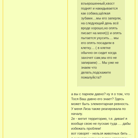
взъерошенный,хвост
поднят и накидывается
как собака,щёлкая
зубами....мы его заперли,
на следующий день всё
вроде хорошо,но опять
писает на меня))) и опять
пытается укусить.... мы
его опять посадили в
клетку.... ( в клетке
обычно он сидит когда
захочет сам,мы его не
запираем) ... Мы уже не
знаем что
делать,подскажите
пожалуйста?
а вы с парнем давно? ну я о том, что
Тося Ваш давно его знает? Здесь
может быть элементарная ревность.
У меня Лиза также реагировала по
началу.
2е - метит территорию, т.е. диван! я
вообще свою не пускаю туда .... дабы
избежать проблем!
вот говорят - нельзя животных бить ...