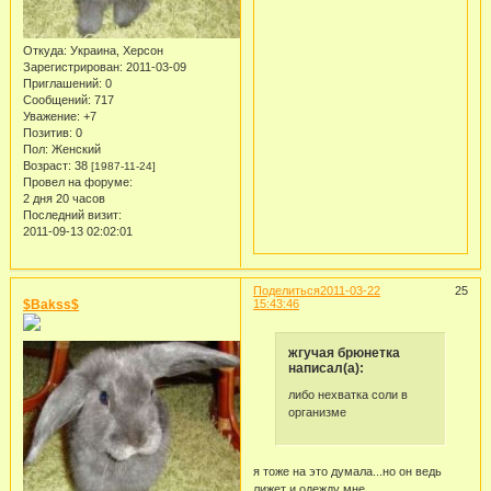
Откуда:
Украина, Херсон
Зарегистрирован
: 2011-03-09
Приглашений:
0
Сообщений:
717
Уважение:
+7
Позитив:
0
Пол:
Женский
Возраст:
38
[1987-11-24]
Провел на форуме:
2 дня 20 часов
Последний визит:
2011-09-13 02:02:01
Поделиться
2011-03-22
25
$Bakss$
15:43:46
жгучая брюнетка
написал(а):
либо нехватка соли в
организме
я тоже на это думала...но он ведь
лижет и одежду мне