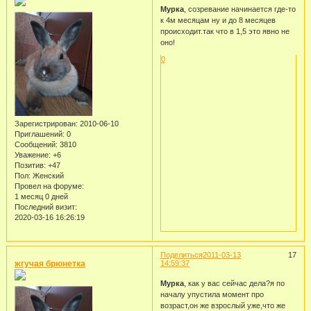
Мурка
, созревание начинается где-то
к 4м месяцам ну и до 8 месяцев
происходит.так что в 1,5 это явно не
оно!
0
Зарегистрирован
: 2010-06-10
Приглашений:
0
Сообщений:
3810
Уважение:
+6
Позитив:
+47
Пол:
Женский
Провел на форуме:
1 месяц 0 дней
Последний визит:
2020-03-16 16:26:19
Поделиться
2011-03-13
17
жгучая брюнетка
14:59:37
Мурка
, как у вас сейчас дела?я по
началу упустила момент про
возраст,он же взрослый уже,что же