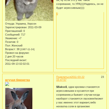
ой, ну если это у нас такое
созревание, то УРА))))Надеюсь, он не
будет агрессивным))))
0
Откуда:
Украина, Херсон
Зарегистрирован
: 2011-03-09
Приглашений:
0
Сообщений:
717
Уважение:
+7
Позитив:
0
Пол:
Женский
Возраст:
38
[1987-11-24]
Провел на форуме:
2 дня 20 часов
Последний визит:
2011-09-13 02:02:01
Поделиться
2011-03-22
23
жгучая брюнетка
15:37:57
$Bakss$
, одни кролики становятся
агрессивными и кусаются при
созревании,а бывают случаи когда
наоборот становятся ласковее!может
у вас именно этот вариант,либо
нехватка соли в организме