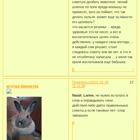
советую долбить животное. легкий
шлепок по попе вреда малышу не
принесет, зато он поймет, что так
делать нельзя. может еще за пакости
его целовать?
что касается резинки ... вреда
здоровью это не несет, а вот в
воспитательных целях очень
действенно. у каждого свои методы ...
и каждый сам решает, стоит
следовать совету или же нет. и это я
не отсебятину написала ... у меня так
кроля воспитывала еще бабушка.
0
Поделиться
2011-01-20
12
жгучая брюнетка
11:21:38
Natali_Larme
, не нужно вступать в
спор и оправдывать свои
действия.либо даёте правильныые
советы,а если таковых нет- спор
завершен
0