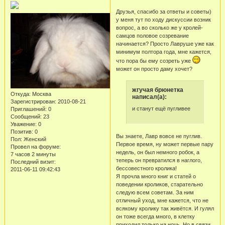
Друзья, спасибо за ответы и советы)
у меня тут по ходу дискуссии возник
вопрос, а во сколько же у кролей-
самцов половое созревание
начинается? Просто Лавруше уже как
минимум полтора года, мне кажется,
что пора бы ему созреть уже
может он просто даму хочет?
жгучая брюнетка
Откуда:
Москва
написал(а):
Зарегистрирован
: 2010-08-21
и станут ещё пугливее
Приглашений:
0
Сообщений:
23
Уважение:
0
Позитив:
0
Вы знаете, Лавр вовсе не пуглив.
Пол:
Женский
Первое время, ну может первые пару
Провел на форуме:
недель, он был немного робок, а
7 часов 2 минуты
теперь он превратился в наглого,
Последний визит:
бессовестного кролика!
2011-06-11 09:42:43
Я прочла много книг и статей о
поведении кроликов, старательно
следую всем советам. За ним
отличный уход, мне кажется, что не
всякому кролику так живётся. И гулял
он тоже всегда много, в клетку
приходил только на ночь. Но в связи