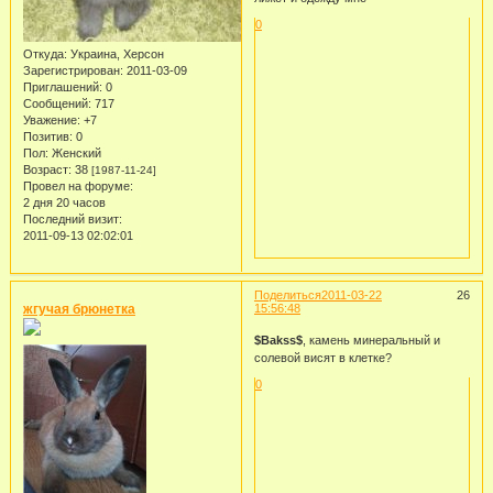
0
Откуда:
Украина, Херсон
Зарегистрирован
: 2011-03-09
Приглашений:
0
Сообщений:
717
Уважение:
+7
Позитив:
0
Пол:
Женский
Возраст:
38
[1987-11-24]
Провел на форуме:
2 дня 20 часов
Последний визит:
2011-09-13 02:02:01
Поделиться
2011-03-22
26
жгучая брюнетка
15:56:48
$Bakss$
, камень минеральный и
солевой висят в клетке?
0