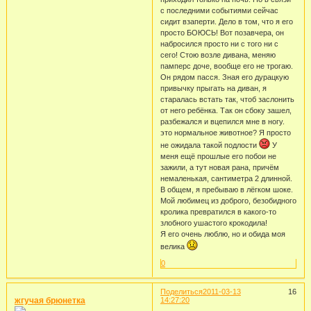
с последними событиями сейчас
сидит взаперти. Дело в том, что я его
просто БОЮСЬ! Вот позавчера, он
набросился просто ни с того ни с
сего! Стою возле дивана, меняю
памперс доче, вообще его не трогаю.
Он рядом пасся. Зная его дурацкую
привычку прыгать на диван, я
старалась встать так, чтоб заслонить
от него ребёнка. Так он сбоку зашел,
разбежался и вцепился мне в ногу.
это нормальное животное? Я просто
не ожидала такой подлости
У
меня ещё прошлые его побои не
зажили, а тут новая рана, причём
немаленькая, сантиметра 2 длинной.
В общем, я пребываю в лёгком шоке.
Мой любимец из доброго, безобидного
кролика превратился в какого-то
злобного ушастого крокодила!
Я его очень люблю, но и обида моя
велика
0
Поделиться
2011-03-13
16
жгучая брюнетка
14:27:20