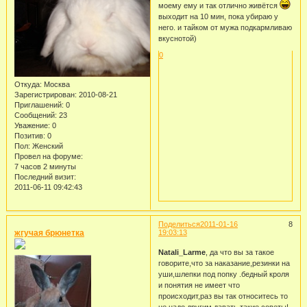
моему ему и так отлично живётся
выходит на 10 мин, пока убираю у
него. и тайком от мужа подкармливаю
вкуснотой)
0
Откуда:
Москва
Зарегистрирован
: 2010-08-21
Приглашений:
0
Сообщений:
23
Уважение:
0
Позитив:
0
Пол:
Женский
Провел на форуме:
7 часов 2 минуты
Последний визит:
2011-06-11 09:42:43
Поделиться
2011-01-16
8
жгучая брюнетка
19:03:13
Natali_Larme
, да что вы за такое
говорите,что за наказание,резинки на
уши,шлепки под попку .бедный кроля
и понятия не имеет что
происходит,раз вы так относитесь то