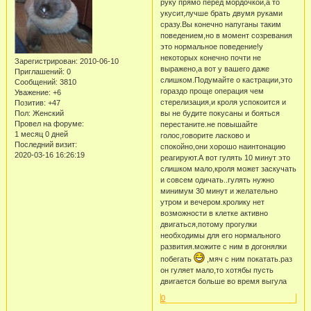
руку прямо перед мордочкой,а то
укусит,лучше брать двумя руками
сразу.Вы конечно напуганы таким
поведением,но в момент созревания
это нормальное поведение!у
некоторых конечно почти не
Зарегистрирован
: 2010-06-10
выражено,а вот у вашего даже
Приглашений:
0
слишком.Подумайте о кастрации,это
Сообщений:
3810
гораздо проще операция чем
Уважение:
+6
стерелизация,и кроля успокоится и
Позитив:
+47
Пол:
Женский
вы не будите покусаны и бояться
Провел на форуме:
перестаните.не повышайте
1 месяц 0 дней
голос,говорите ласково и
Последний визит:
спокойно,они хорошо наинтонацию
2020-03-16 16:26:19
реагируют.А вот гулять 10 минут это
слишком мало,кроля может заскучать
и совсем одичать..гулять нужно
минимум 30 минут и желательно
утром и вечером.кролику нет
возможности в клетке активно
двигаться,потому прогулки
необходимы для его нормального
развития.можите с ним в догонялки
побегать
,мяч с ним покатать.раз
он гуляет мало,то хотябы пусть
двигается больше во время выгула
0