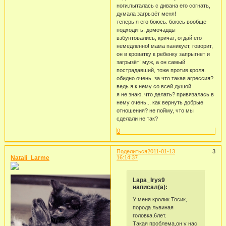
ноги.пыталась с дивана его согнать,
думала загрызёт меня!
теперь я его боюсь. боюсь вообще
подходить. домочадцы
взбунтовались, кричат, отдай его
немедленно! мама паникует, говорит,
он в кроватку к ребенку запрыгнет и
загрызёт! муж, а он самый
пострадавший, тоже против кроля.
обидно очень. за что такая агрессия?
ведь я к нему со всей душой.
я не знаю, что делать? привязалась в
нему очень... как вернуть добрые
отношения? не пойму, что мы
сделали не так?
0
Поделиться
2011-01-13
3
Natali_Larme
16:14:37
Lapa_Irys9
написал(а):
У меня кролик Тосик,
порода львиная
головка,6лет.
Такая проблема,он у нас