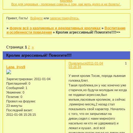
Кролики
.
Все для здоровья - полезные советы о том, как жить долго и не болеть!
.
Привет, Гость!
Войдите
или
зарегистрируйтесь
.
»
форум всё о карликовых и декоративных кроликах
»
Воспитание
и особенности поведения
»
Кролик агрессивный! Помогите!!!!>>
Страница:
1
2
»
Кролик агрессивный! Помогите!!!!
Поделиться
2011-01-04
1
Lapa_Irys9
03:26:34
У меня кролик Тосик, порода львиная
Зарегистрирован
: 2011-01-04
головка,6лет.
Приглашений:
0
Такая проблема,он у нас конечно уже
Сообщений:
1
старичок,но будучи молодым ни когда
Уважение:
0
не подавал агрессии,был
Позитив:
0
милым,ласковым кроликом, а сейчас
Провел на форуме:
,примерно месяц,2 назад стал
23 минуты
показывать свой характер. Началось
Последний визит:
с того, что он запрыгивал на
2011-01-06 15:26:15
диван,сидел с нами мирно(его
насильно ни кто не удерживал) и
лежал и кушал...всё всё
позволяли,потом писал на диван или