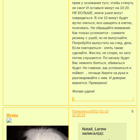
прям у основания туго, чтобы стянуть
не смог! И оставьте минут на 10-20.
НЕ БОЛЬШЕ, иначе ушки могут
повредиться. В эти 10 минут будет
жутко злиться, все швырять в клетке,
психовать. Не обращайте внимания.
Как только успокоится - снимите
резинку с ушей, но не выпускайте.
Попробуйте выпустить на след. день.
Если повториться - опять также
сделайте. Жестко, не спорю, но зато
потом слушаются. По-началу будет
Вас немного бояться, обижаться
будет. Но главное, как успокоиться и
поймет ... почаще берите на руки и
разговаривайте с ним. И доверие
вернется. Проверено!
Желаю удачи!
0
Поделиться
2011-01-13
5
Мурка
22:20:23
Natali_Larme
написал(а):