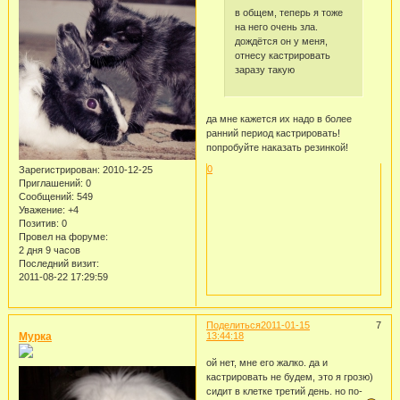
в общем, теперь я тоже
на него очень зла.
дождётся он у меня,
отнесу кастрировать
заразу такую
да мне кажется их надо в более
ранний период кастрировать!
попробуйте наказать резинкой!
0
Зарегистрирован
: 2010-12-25
Приглашений:
0
Сообщений:
549
Уважение:
+4
Позитив:
0
Провел на форуме:
2 дня 9 часов
Последний визит:
2011-08-22 17:29:59
Поделиться
2011-01-15
7
Мурка
13:44:18
ой нет, мне его жалко. да и
кастрировать не будем, это я грозю)
сидит в клетке третий день. но по-