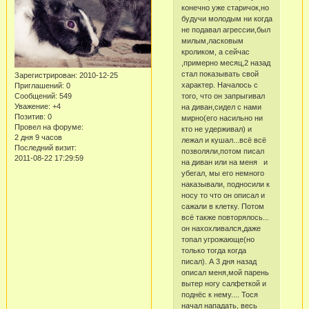
конечно уже старичок,но
будучи молодым ни когда
не подавал агрессии,был
милым,ласковым
кроликом, а сейчас
,примерно месяц,2 назад
стал показывать свой
Зарегистрирован
: 2010-12-25
характер. Началось с
Приглашений:
0
того, что он запрыгивал
Сообщений:
549
Уважение:
+4
на диван,сидел с нами
Позитив:
0
мирно(его насильно ни
Провел на форуме:
кто не удерживал) и
2 дня 9 часов
лежал и кушал...всё всё
Последний визит:
позволяли,потом писал
2011-08-22 17:29:59
на диван или на меня и
убегал, мы его немного
наказывали, подносили к
носу то что он описал и
сажали в клетку. Потом
всё также повторялось...
он нахохливался,даже
топал угрожающе(но
только тогда когда
писал). А 3 дня назад
описал меня,мой парень
вытер ногу салфеткой и
поднёс к нему.... Тося
начал нападать, весь