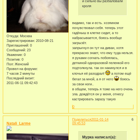
и сильно вы разбаловали
кроля
видимо, так и есть. хозяином
почувствовал себя. теперь этот
гадёныш в клетке сидит, а то
Откуда:
Москва
набрасывается, боюсь вообще
Зарегистрирован
: 2010-08-21
загрызёт.
Приглашений:
0
запрыгнул он тут на диван, хотя
Сообщений:
23
прекрасно знает, что ему туда нельзя.
Уважение:
0
я руками согнать побоялась,
Позитив:
0
деткиной одноразовой пеленкой его
Пол:
Женский
подтолкнула. так он накинулся и в
Провел на форуме:
7 часов 2 минуты
клочья её разодрал!
а потом ещё
Последний визит:
бегал за мной, а я от него
боюсь
2011-06-11 09:42:43
за свои ноги..
в общем, теперь я тоже на него очень
зла. дождётся он у меня, отнесу
кастрировать заразу такую
0
Поделиться
2011-01-14
6
Natali_Larme
09:45:53
Мурка написал(а):