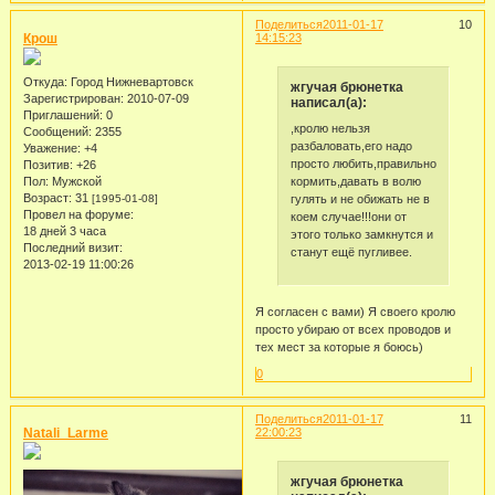
Поделиться
2011-01-17
10
Крош
14:15:23
Откуда:
Город Нижневартовск
жгучая брюнетка
Зарегистрирован
: 2010-07-09
написал(а):
Приглашений:
0
,кролю нельзя
Сообщений:
2355
разбаловать,его надо
Уважение:
+4
просто любить,правильно
Позитив:
+26
кормить,давать в волю
Пол:
Мужской
Возраст:
31
гулять и не обижать не в
[1995-01-08]
Провел на форуме:
коем случае!!!они от
18 дней 3 часа
этого только замкнутся и
Последний визит:
станут ещё пугливее.
2013-02-19 11:00:26
Я согласен с вами) Я своего кролю
просто убираю от всех проводов и
тех мест за которые я боюсь)
0
Поделиться
2011-01-17
11
Natali_Larme
22:00:23
жгучая брюнетка