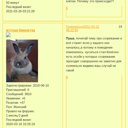
клетки. Почему это происходит?
50 минут
Последний визит:
0
2011-03-26 03:21:28
Поделиться
2011-03-22
19
жгучая брюнетка
06:22:55
Пуша
, почитай тему про созревание и
всё станет ясно.у вашего оно
началось,а потому и поведение
изменилось кусаться стал.Конечно
есть особи у которых созревание
проходит совершенно не заметно для
хозяина,но видимо ваш случай не
такой
0
Зарегистрирован
: 2010-06-10
Приглашений:
0
Сообщений:
3810
Уважение:
+6
Позитив:
+47
Пол:
Женский
Провел на форуме:
1 месяц 0 дней
Последний визит:
2020-03-16 16:26:19