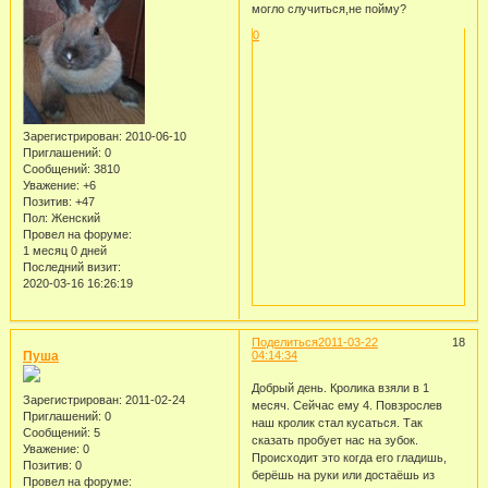
могло случиться,не пойму?
0
Зарегистрирован
: 2010-06-10
Приглашений:
0
Сообщений:
3810
Уважение:
+6
Позитив:
+47
Пол:
Женский
Провел на форуме:
1 месяц 0 дней
Последний визит:
2020-03-16 16:26:19
Поделиться
2011-03-22
18
Пуша
04:14:34
Добрый день. Кролика взяли в 1
Зарегистрирован
: 2011-02-24
месяч. Сейчас ему 4. Повзрослев
Приглашений:
0
наш кролик стал кусаться. Так
Сообщений:
5
сказать пробует нас на зубок.
Уважение:
0
Происходит это когда его гладишь,
Позитив:
0
берёшь на руки или достаёшь из
Провел на форуме: