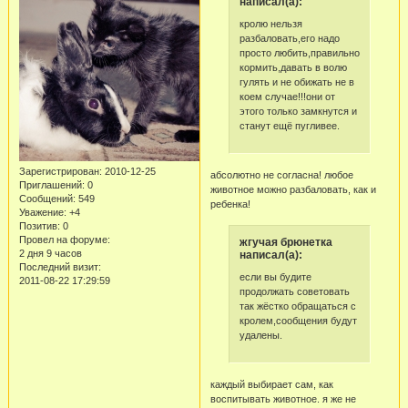
написал(а):
кролю нельзя
разбаловать,его надо
просто любить,правильно
кормить,давать в волю
гулять и не обижать не в
коем случае!!!они от
этого только замкнутся и
станут ещё пугливее.
Зарегистрирован
: 2010-12-25
абсолютно не согласна! любое
Приглашений:
0
животное можно разбаловать, как и
Сообщений:
549
ребенка!
Уважение:
+4
Позитив:
0
Провел на форуме:
жгучая брюнетка
2 дня 9 часов
написал(а):
Последний визит:
если вы будите
2011-08-22 17:29:59
продолжать советовать
так жёстко обращаться с
кролем,сообщения будут
удалены.
каждый выбирает сам, как
воспитывать животное. я же не