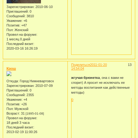
Зарегистрирован
: 2010-06-10
Приглашений:
0
Сообщений:
3810
Уважение:
+6
Позитив:
+47
Пол:
Женский
Провел на форуме:
1 месяц 0 дней
Последний визит:
2020-03-16 16:26:19
Поделиться
2011-01-20
13
Крош
14:54:04
жгучая брюнетка
, она с вами не
Откуда:
Город Нижневартовск
спорит) А просит не исключать ее
Зарегистрирован
: 2010-07-09
методы воспитания как действенные
Приглашений:
0
методы)
Сообщений:
2355
Уважение:
+4
0
Позитив:
+26
Пол:
Мужской
Возраст:
31
[1995-01-08]
Провел на форуме:
18 дней 3 часа
Последний визит:
2013-02-19 11:00:26