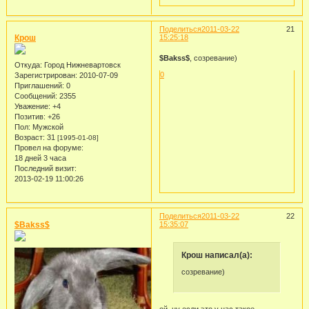
Поделиться
2011-03-22
21
Крош
15:25:18
$Bakss$
, созревание)
Откуда:
Город Нижневартовск
0
Зарегистрирован
: 2010-07-09
Приглашений:
0
Сообщений:
2355
Уважение:
+4
Позитив:
+26
Пол:
Мужской
Возраст:
31
[1995-01-08]
Провел на форуме:
18 дней 3 часа
Последний визит:
2013-02-19 11:00:26
Поделиться
2011-03-22
22
$Bakss$
15:35:07
Крош написал(а):
созревание)