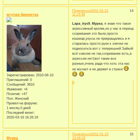
Поделиться
2011-01-21
14
жгучая брюнетка
11:23:38
Lapa_Irys9
,
Мурка
, я знаю что такое
агрессивный кролик,но у нас в период
созревания это было,просто
кошмар,укусы не прикращались и я
старалась просто руки к злючке не
подносить!а вот с теперешней Зайкой
всё совсем не так,созревание есть,а
агрессии нет1вот такие все
разные,очень рада что хоть эта нас
не мучает и не держит в страхе
Зарегистрирован
: 2010-06-10
Приглашений:
0
0
Сообщений:
3810
Уважение:
+6
Позитив:
+47
Пол:
Женский
Провел на форуме:
1 месяц 0 дней
Последний визит:
2020-03-16 16:26:19
Поделиться
2011-01-23
15
Мурка
13:09:18