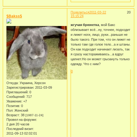
Поделиться
2011-03-22
20
$Bakss$
15:15:24
жгучая брюнетка
, мой Бакс
облизывает всё...ну, точнее, подходит
и лижет ноги, лицо, руки...раньше не
было такого. При том, что он лижет не
только там где голое тело...а и штаны.
Он как подходит начинает лизать, так
я сразу настораживаюсь...а вдруг
цапнет.Но он может грызануть только
одежду. Что с ним?
0
Откуда:
Украина, Херсон
Зарегистрирован
: 2011-03-09
Приглашений:
0
Сообщений:
717
Уважение:
+7
Позитив:
0
Пол:
Женский
Возраст:
38
[1987-11-24]
Провел на форуме:
2 дня 20 часов
Последний визит:
2011-09-13 02:02:01