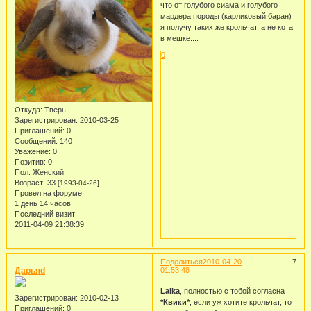
что от голубого сиама и голубого
мардера породы (карликовый баран)
я получу таких же крольчат, а не кота
в мешке....
0
Откуда:
Тверь
Зарегистрирован
: 2010-03-25
Приглашений:
0
Сообщений:
140
Уважение:
0
Позитив:
0
Пол:
Женский
Возраст:
33
[1993-04-26]
Провел на форуме:
1 день 14 часов
Последний визит:
2011-04-09 21:38:39
Поделиться
2010-04-20
7
Дарьяd
01:53:48
Laika
, полностью с тобой согласна
Зарегистрирован
: 2010-02-13
*Квики*
, если уж хотите крольчат, то
Приглашений:
0