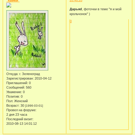
*Квики*
20:46:28
Дарьяd
, фоточки в теме "я и мой
крольчонок" )
0
Откуда:
г. Зеленоград
Зарегистрирован
: 2010-04-12
Приглашений:
0
Сообщений:
560
Уважение:
0
Позитив:
0
Пол:
Женский
Возраст:
30
[1996-03-01]
Провел на форуме:
2 дня 23 часа
Последний визит:
2010-08-13 14:01:12