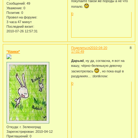
покупайте такой же породы а не что
Сообщений:
49
попало.
Уважение:
0
Позитив:
0
0
Провел на форуме:
3 часа 47 минут
Последний визит:
2010-07-26 12:57:31
Поделиться
2010-04-20
8
*Квики*
17:02:49
Дарьяd
, ну да, согласна, я вот на
вашу, чёрно-беленькую девочку
засмотрелась
, но пока ещё в
раздумиях... :dontknow:
0
Откуда:
г. Зеленоград
Зарегистрирован
: 2010-04-12
Приглашений:
0