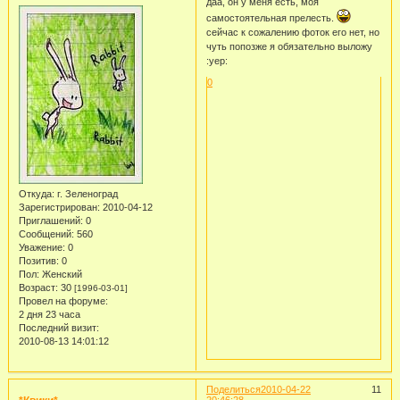
даа, он у меня есть, моя
самостоятельная прелесть.
сейчас к сожалению фоток его нет, но
чуть попозже я обязательно выложу
:yep:
0
Откуда:
г. Зеленоград
Зарегистрирован
: 2010-04-12
Приглашений:
0
Сообщений:
560
Уважение:
0
Позитив:
0
Пол:
Женский
Возраст:
30
[1996-03-01]
Провел на форуме:
2 дня 23 часа
Последний визит:
2010-08-13 14:01:12
Поделиться
2010-04-22
11