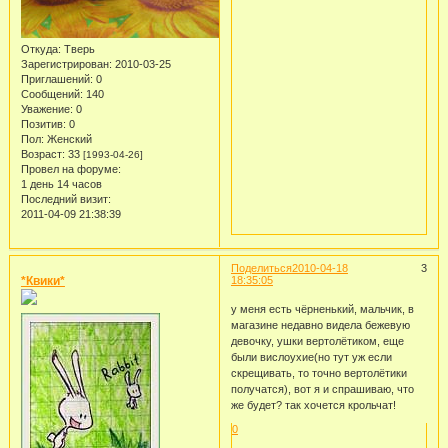
Откуда:
Тверь
Зарегистрирован
: 2010-03-25
Приглашений:
0
Сообщений:
140
Уважение:
0
Позитив:
0
Пол:
Женский
Возраст:
33
[1993-04-26]
Провел на форуме:
1 день 14 часов
Последний визит:
2011-04-09 21:38:39
Поделиться
2010-04-18
3
*Квики*
18:35:05
у меня есть чёрненький, мальчик, в
магазине недавно видела бежевую
девочку, ушки вертолётиком, еще
были вислоухие(но тут уж если
скрещивать, то точно вертолётики
получатся), вот я и спрашиваю, что
же будет? так хочется крольчат!
0