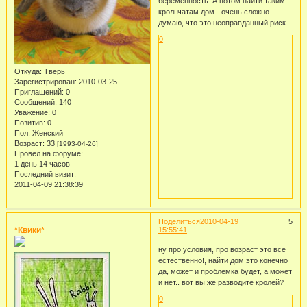
беременность. А потом найти таким
крольчатам дом - очень сложно....
думаю, что это неоправданный риск..
0
Откуда:
Тверь
Зарегистрирован
: 2010-03-25
Приглашений:
0
Сообщений:
140
Уважение:
0
Позитив:
0
Пол:
Женский
Возраст:
33
[1993-04-26]
Провел на форуме:
1 день 14 часов
Последний визит:
2011-04-09 21:38:39
Поделиться
2010-04-19
5
*Квики*
15:55:41
ну про условия, про возраст это все
естественно!, найти дом это конечно
да, может и проблемка будет, а может
и нет.. вот вы же разводите кролей?
0