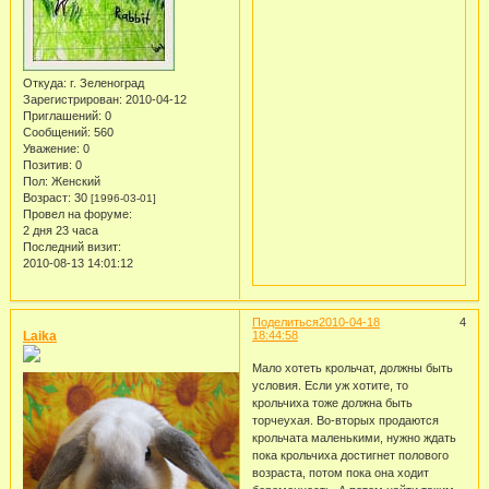
Откуда:
г. Зеленоград
Зарегистрирован
: 2010-04-12
Приглашений:
0
Сообщений:
560
Уважение:
0
Позитив:
0
Пол:
Женский
Возраст:
30
[1996-03-01]
Провел на форуме:
2 дня 23 часа
Последний визит:
2010-08-13 14:01:12
Поделиться
2010-04-18
4
Laika
18:44:58
Мало хотеть крольчат, должны быть
условия. Если уж хотите, то
крольчиха тоже должна быть
торчеухая. Во-вторых продаются
крольчата маленькими, нужно ждать
пока крольчиха достигнет полового
возраста, потом пока она ходит