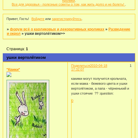
Кролики
.
Все для здоровья - полезные советы о том, как жить долго и не болеть!
.
Привет, Гость!
Войдите
или
зарегистрируйтесь
.
»
форум всё о карликовых и декоративных кроликах
»
Разведение
и окрол
»
ушки вертолётиком>>
Страница:
1
ушки вертолётиком
Поделиться
2010-04-18
1
*Квики*
17:32:07
какими могут получится крольчата,
если мама - бежевого цвета и ушки
вертолётиком, а папа - чёрненький и
ушки стоячие ?? :question:
0