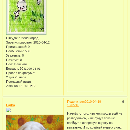
Откуда:
г. Зеленоград
Зарегистрирован
: 2010-04-12
Приглашений:
0
Сообщений:
560
Уважение:
0
Позитив:
0
Пол:
Женский
Возраст:
30
[1996-03-01]
Провел на форуме:
2 дня 23 часа
Последний визит:
2010-08-13 14:01:12
Поделиться
2010-04-19
6
Laika
18:05:49
Начнём с того, что мои кроли ещё не
разводолись, и не будут пока не
пройдут экспертную оценку на
выставке. И по крайней мере я знаю,