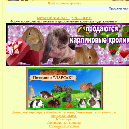
Декоративные кролики
Продажа карликовых к
КЛУБНЫЙ ФОРУМ КЛДК "ФАВОРИТ"
Форум посвящен карликовым и декоративным кроликам и др. животным.
Домашние ящерицы: эублефары, гекконы, бананоеды, гемитекониксы,
бородатая агама
.
Эублефары
.
Декоративные кролики
.
Карликовые кролики
.