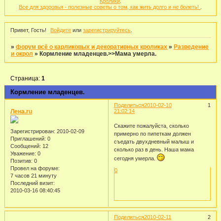
Кролики
.
Все для здоровья - полезные советы о том, как жить долго и не болеть!
.
Привет, Гость!
Войдите
или
зарегистрируйтесь
.
»
форум всё о карликовых и декоративных кроликах
»
Разведение
и окрол
»
Кормление младенцев.>>Мама умерла.
Страница:
1
Кормление младенцев.
Поделиться
2010-02-10
1
Лена.ru
21:02:14
Скажите пожалуйста, сколько
Зарегистрирован
: 2010-02-09
примерно по пипеткам должен
Приглашений:
0
съедать двухдневный малыш и
Сообщений:
12
сколько раз в день. Наша мама
Уважение:
0
сегодня умерла.
Позитив:
0
Провел на форуме:
0
7 часов 21 минуту
Последний визит:
2010-03-16 08:40:45
Поделиться
2010-02-11
2