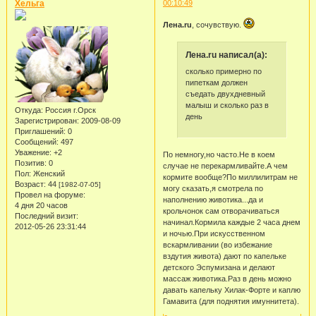
Хельга
00:10:49
Лена.ru
, сочувствую.
Лена.ru написал(а):
сколько примерно по
пипеткам должен
съедать двухдневный
малыш и сколько раз в
Откуда:
Россия г.Орск
день
Зарегистрирован
: 2009-08-09
Приглашений:
0
Сообщений:
497
Уважение:
+2
По немногу,но часто.Не в коем
Позитив:
0
случае не перекармливайте.А чем
Пол:
Женский
кормите вообще?По миллилитрам не
Возраст:
44
[1982-07-05]
могу сказать,я смотрела по
Провел на форуме:
наполнению животика...да и
4 дня 20 часов
крольчонок сам отворачиваться
Последний визит:
начинал.Кормила каждые 2 часа днем
2012-05-26 23:31:44
и ночью.При искусственном
вскармливании (во избежание
вздутия живота) дают по капельке
детского Эспумизана и делают
массаж животика.Раз в день можно
давать капельку Хилак-Форте и каплю
Гамавита (для поднятия имуннитета).