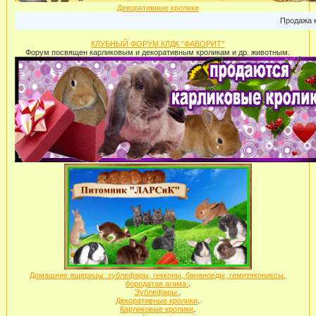
Декоративные кролики
Продажа карл
КЛУБНЫЙ ФОРУМ КЛДК "ФАВОРИТ"
Форум посвящен карликовым и декоративным кроликам и др. животным.
Домашние ящерицы: эублефары, гекконы, бананоеды, гемитекониксы,
бородатая агама
.
Эублефары
.
Декоративные кролики
.
Карликовые кролики
.