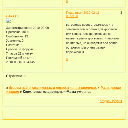
0
Поделиться
2010-02-11
3
Лена.ru
09:59:20
ветеринар посоветовал кормить
Зарегистрирован
: 2010-02-09
заменителем молока для кроликов
Приглашений:
0
или кошек. для кроликов мы не
Сообщений:
12
нашли, купили для кошек. Животики
Уважение:
0
не впалые, но складочки всё равно
Позитив:
0
остаются. мы очень за них
Провел на форуме:
переживаем.
7 часов 21 минуту
Последний визит:
0
2010-03-16 08:40:45
Страница:
1
»
форум всё о карликовых и декоративных кроликах
»
Разведение
и окрол
»
Кормление младенцев.>>Мама умерла.
создать форум