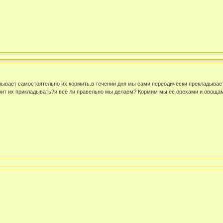
зывает самостоятельно их кормить.в течении дня мы сами переодически прекладывает 
тоит их прикладывать?и всё ли правельно мы делаем? Кормим мы ёе орехами и овоща