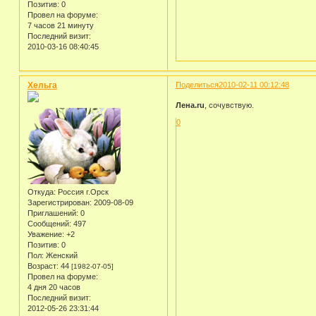
Позитив:
0
Провел на форуме:
7 часов 21 минуту
Последний визит:
2010-03-16 08:40:45
Хельга
Поделиться
2010-02-11 00:12:48
Лена.ru
, сочувствую.
0
Откуда:
Россия г.Орск
Зарегистрирован
: 2009-08-09
Приглашений:
0
Сообщений:
497
Уважение:
+2
Позитив:
0
Пол:
Женский
Возраст:
44
[1982-07-05]
Провел на форуме:
4 дня 20 часов
Последний визит:
2012-05-26 23:31:44