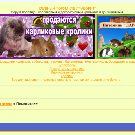
КЛУБНЫЙ ФОРУМ КЛДК "ФАВОРИТ"
Форум посвящен карликовым и декоративным кроликам и др. животным.
Домашние ящерицы: эублефары, гекконы, бананоеды, гемитекониксы, бородатая агам
Эублефары
.
Декоративные кролики
.
Карликовые кролики
.
Кролики
.
Все для здоровья - полезные советы о том, как жить долго и не болеть!
.
и окрол
»
Помогите>>