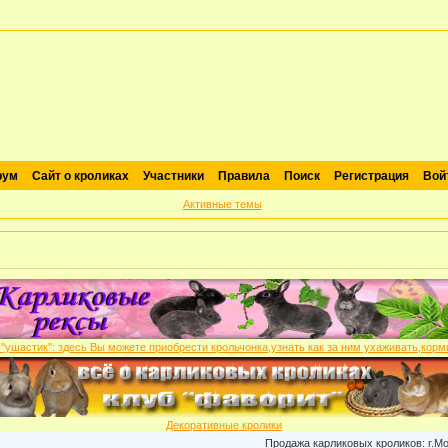
рум
Сайт о кроликах
Участники
Правила
Поиск
Регистрация
Вой
Активные темы
Декоративные кролики
Продажа карликовых кроликов: г.Москва ,