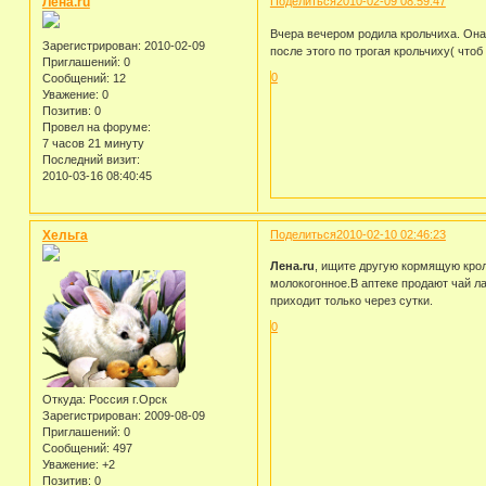
Лена.ru
Поделиться
2010-02-09 08:59:47
Вчера вечером родила крольчиха. Она 
Зарегистрирован
: 2010-02-09
после этого по трогая крольчиху( чтоб
Приглашений:
0
0
Сообщений:
12
Уважение:
0
Позитив:
0
Провел на форуме:
7 часов 21 минуту
Последний визит:
2010-03-16 08:40:45
Хельга
Поделиться
2010-02-10 02:46:23
Лена.ru
, ищите другую кормящую кро
молокогонное.В аптеке продают чай л
приходит только через сутки.
0
Откуда:
Россия г.Орск
Зарегистрирован
: 2009-08-09
Приглашений:
0
Сообщений:
497
Уважение:
+2
Позитив:
0