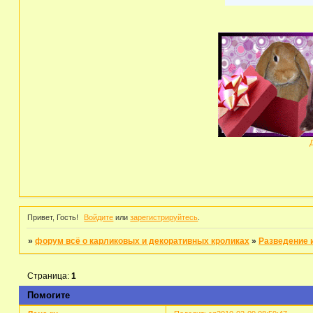
Привет, Гость!
Войдите
или
зарегистрируйтесь
.
»
форум всё о карликовых и декоративных кроликах
»
Разведение 
Страница:
1
Помогите