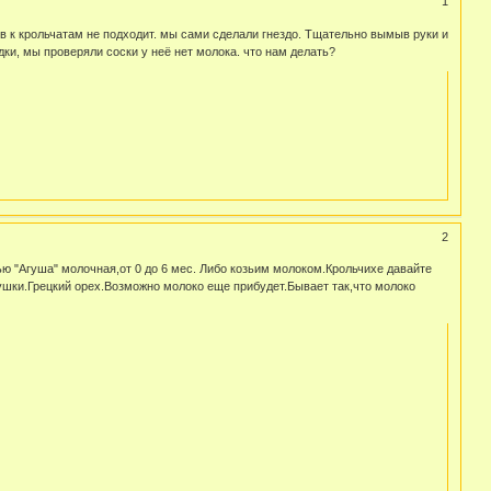
1
ов к крольчатам не подходит. мы сами сделали гнездо. Тщательно вымыв руки и
адки, мы проверяли соски у неё нет молока. что нам делать?
2
 "Агуша" молочная,от 0 до 6 мес. Либо козьим молоком.Крольчихе давайте
ушки.Грецкий орех.Возможно молоко еще прибудет.Бывает так,что молоко