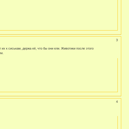
3
их к сиськам, держа её, что бы они ели. Животики после этого
ми.
4