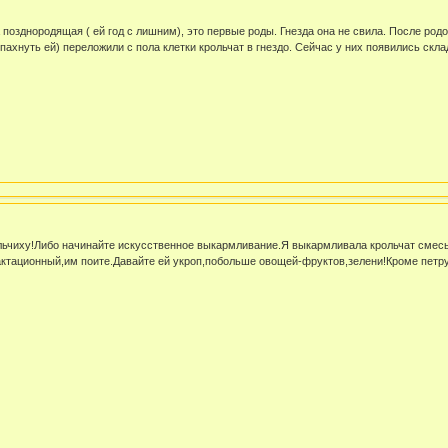
позднородящая ( ей год с лишним), это первые роды. Гнезда она не свила. После род
 пахнуть ей) переложили с пола клетки крольчат в гнездо. Сейчас у них появились скл
льчиху!Либо начинайте искусственное выкармливание.Я выкармливала крольчат смесью
актационный,им поите.Давайте ей укроп,побольше овощей-фруктов,зелени!Кроме петр