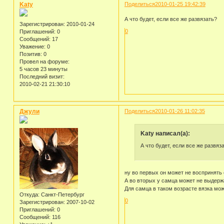
Katy
Поделиться
2010-01-25 19:42:39
А что будет, если все же развязать?
Зарегистрирован
: 2010-01-24
0
Приглашений:
0
Сообщений:
17
Уважение:
0
Позитив:
0
Провел на форуме:
5 часов 23 минуты
Последний визит:
2010-02-21 21:30:10
Джули
Поделиться
2010-01-26 11:02:35
Katy написал(а):
А что будет, если все же развяз
ну во первых он может не воспринять 
А во вторых у самца может не выдерж
Для самца в таком возрасте вязка мож
Откуда:
Санкт-Петербург
0
Зарегистрирован
: 2007-10-02
Приглашений:
0
Сообщений:
116