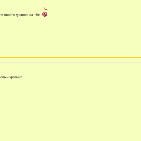
 своего домовенка. :flirt:
оловый кролик?