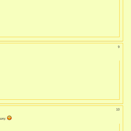
9
10
ушку.