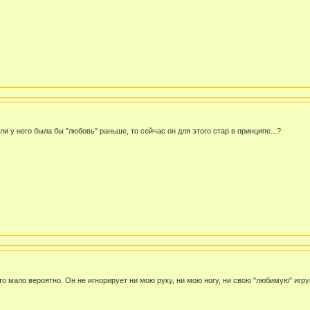
ли у него была бы "любовь" раньше, то сейчас он для этого стар в принципе...?
 это мало вероятно. Он не игнорирует ни мою руку, ни мою ногу, ни свою "любимую" игр