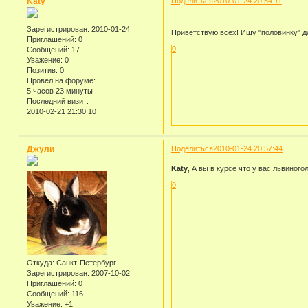
Katy
Поделиться
2010-01-24 20:54:11
Зарегистрирован
: 2010-01-24
Приветствую всех! Ищу "половинку" для
Приглашений:
0
0
Сообщений:
17
Уважение:
0
Позитив:
0
Провел на форуме:
5 часов 23 минуты
Последний визит:
2010-02-21 21:30:10
Джули
Поделиться
2010-01-24 20:57:44
Katy
, А вы в курсе что у вас львиног
0
Откуда:
Санкт-Петербург
Зарегистрирован
: 2007-10-02
Приглашений:
0
Сообщений:
116
Уважение:
+1