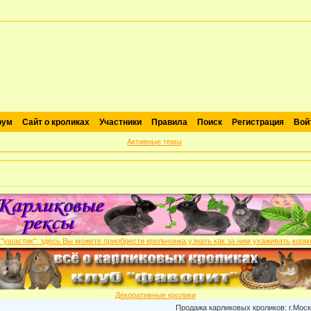
рум
Сайт о кроликах
Участники
Правила
Поиск
Регистрация
Вой
Активные темы
Декоративные кролики
Продажа карликовых кроликов: г.Москва , пит