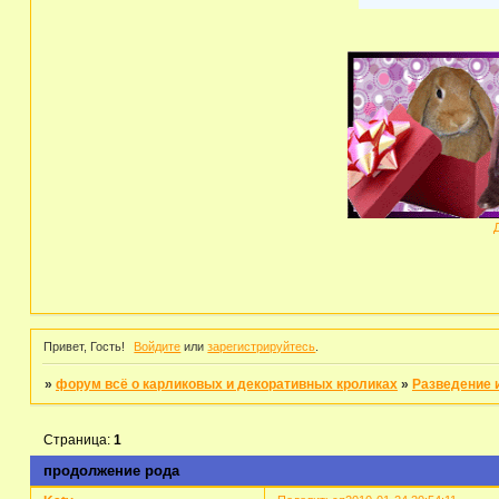
Привет, Гость!
Войдите
или
зарегистрируйтесь
.
»
форум всё о карликовых и декоративных кроликах
»
Разведение 
Страница:
1
продолжение рода