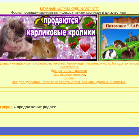
КЛУБНЫЙ ФОРУМ КЛДК "ФАВОРИТ"
Форум посвящен карликовым и декоративным кроликам и др. животным.
Домашние ящерицы: эублефары, гекконы, бананоеды, гемитекониксы, бородатая агам
Эублефары
.
Декоративные кролики
.
Карликовые кролики
.
Кролики
.
Все для здоровья - полезные советы о том, как жить долго и не болеть!
.
и окрол
»
продолжение рода>>