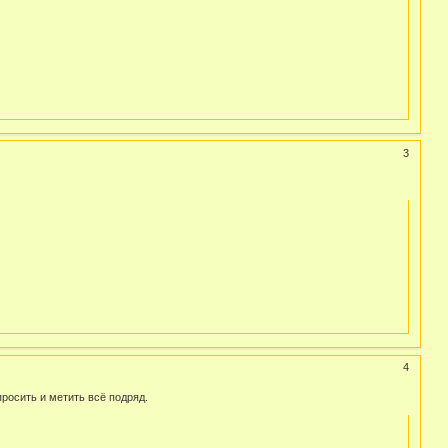
3
4
росить и метить всё подряд.