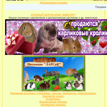
Декоративные кролики
Продажа карли
КЛУБНЫЙ ФОРУМ КЛДК "ФАВОРИТ"
Форум посвящен карликовым и декоративным кроликам и др. животным.
Домашние ящерицы: эублефары, гекконы, бананоеды, гемитекониксы,
бородатая агама
.
Эублефары
.
Декоративные кролики
.
Карликовые кролики
.