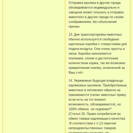
Отправка кролика в другие города
обговаривается индивидуально и
заводчик может отказать в отправке
животного в другие города по своим
соображениям, без объяснения
причин.
13. Для транспортировки животных
обычно используется свободные
картонные коробки с отверстиями для
подачи воздуха. Они очень просты и
легки. Коробки наполняются
опилками, сеном и достаточным
количеством корма, так же возможно
прикрепление поилки, оплаченной за
Ваш счёт.
14. Уважаемые будущие владельцы
карликовых кроликов. Приобретённые
животные в питомнике обратно не
принимаются (своих животных приму
если есть на тот момент
возможность, обговаривается), но
100% обмену не подлежат!*
(Статья 25. Право потребителя на
обмен товара надлежащего качества
.В соответствии с п.13 перечня
непродовольственных товаров
надлежащего качества, не