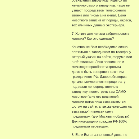
объявлении заводчика пишется по
желанию самого заводчика, чаще её
узнают посредством телефонного
звонка или письма на e-mail. Цена
животного зависит от породы, окраса,
тех или иных данных экстерьера.
7. Хотите для начала забронировать
кролика? Как это сделать?
Конечно же Вам необходимо лично
связаться с заводчиком по телефону
который указан на сайте, форуме или
в объявлении. Лицо звонившее и
желающее преобрести кролика
должно быть совершеннолетним
гражданином РФ. Далее обговорив
детали, можно внести предоплату
подъехав непосредственно к
заводчику, посмотреть там САМО
животное (а не его родителей,
кролики питомника выставляются
фотом на сайте, а так же ежегодно на
выставках) и внести саму
предоплату. (для Москвы и области).
Для иногородних граждан РФ 100%
предоплата переводом.
8. Если Вы в назначенный день, по