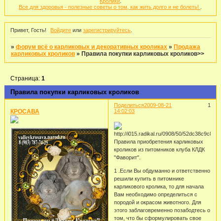
Кролики
.
Все для здоровья - полезные советы о том, как жить долго и не болеть!
.
Привет, Гость!
Войдите
или
зарегистрируйтесь
.
»
форум всё о карликовых и декоративных кроликах
»
Продажа
карликовых кроликов
»
Правила покупки карликовых кроликов>>
Страница:
1
Правила покупки карликовых кроликов
Поделиться
2009-08-21
1
КРОСАВА
14:02:03
Правила приобретения карликовых
кроликов из питомников клуба КЛДК
"Фаворит".
1 .Если Вы обдуманно и ответственно
решили купить в питомнике
карликового кролика, то для начала
Вам необходимо определиться с
породой и окрасом животного. Для
этого заблаговременно позабодтесь о
том, что бы сформулировать свое