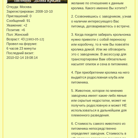
желание по отношению к данным
Откуда:
Москва
кролика. Какого именно Вы хотите?
Зарегистрирован
: 2008-10-10
Приглашений:
0
2. Созвонившись с заводчиком, узнав
Сообщений:
91
о наличии интересующего Вас
Уважение:
+2
питомца, договариваетесь о встрече.
Позитив:
+6
Пол:
Женский
3. Когда поедите забирать крольчонка
Возраст:
43
[1983-05-12]
нужно привезти с собой переноску
Провел на форуме:
или коробочку, то в чем Вы повезёте
6 часов 23 минуты
кролика домой. Или же обговорить
Последний визит:
это с заводчиком. В аксессуар для
2010-02-14 19:08:14
транспортировки Вам обязательно
насыпят опилок и сена в питомнике.
4. При приобретении кролика на него
выдаётся родословная клуба или
питомника.
5. Животное, которое по мнению
заводчика имеет какие-либо явные
или скрытые недостатки, может не
получить родословную и может НЕ
использоваться в дальнейшем для
племенного разведения.
6. Стоимость самого животного из
питомника непосредственно
определяет заводчик. Стоимость в