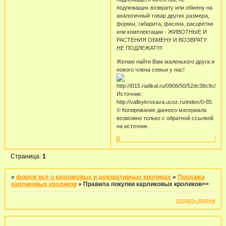
подлежащих возврату или обмену на
аналогичный товар других размера,
формы, габарита, фасона, расцветки
или комплектации - ЖИВОТНЫЕ И
РАСТЕНИЯ ОБМЕНУ И ВОЗВРАТУ
НЕ ПОДЛЕЖАТ!!!!
Желаю найти Вам маленького друга и
нового члена семьи у нас!
Источник:
http://valleykrosava.ucoz.ru/index/0-85
© Копирование данного материала
возможно только с обратной ссылкой
на источник.
0
Страница:
1
»
форум всё о карликовых и декоративных кроликах
»
Продажа
карликовых кроликов
»
Правила покупки карликовых кроликов>>
создать форум