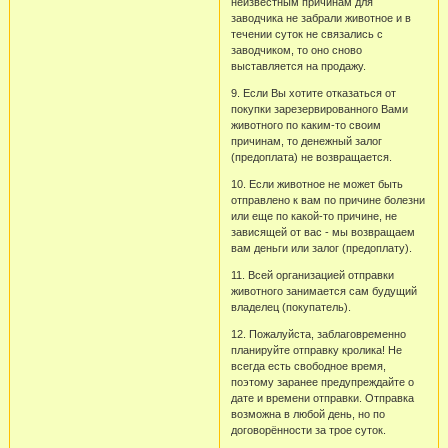
неизвестным причинам для
заводчика не забрали животное и в
течении суток не связались с
заводчиком, то оно сново
выставляется на продажу.
9. Если Вы хотите отказаться от
покупки зарезервированного Вами
животного по каким-то своим
причинам, то денежный залог
(предоплата) не возвращается.
10. Если животное не может быть
отправлено к вам по причине болезни
или еще по какой-то причине, не
зависящей от вас - мы возвращаем
вам деньги или залог (предоплату).
11. Всей организацией отправки
животного занимается сам будущий
владелец (покупатель).
12. Пожалуйста, заблаговременно
планируйте отправку кролика! Не
всегда есть свободное время,
поэтому заранее предупреждайте о
дате и времени отправки. Отправка
возможна в любой день, но по
договорённости за трое суток.