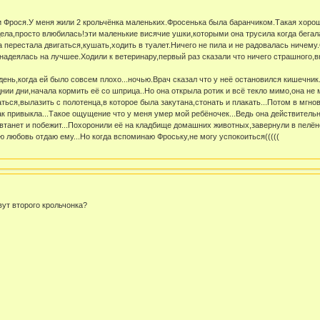
 Фрося.У меня жили 2 крольчёнка маленьких.Фросенька была баранчиком.Такая хорошая
ела,просто влюбилась!эти маленькие висячие ушки,которыми она трусила когда бегала
а перестала двигаться,кушать,ходить в туалет.Ничего не пила и не радовалась ничему
 надеялась на лучшее.Ходили к ветеринару,первый раз сказали что ничего страшного,в
ень,когда ей было совсем плохо...ночью.Врач сказал что у неё остановился кишечник.
нии дни,начала кормить её со шприца..Но она открыла ротик и всё текло мимо,она не м
ться,вылазить с полотенца,в которое была закутана,стонать и плакать...Потом в мгнов
ак привыкла...Такое ощущение что у меня умер мой ребёночек...Ведь она действительн
т втанет и побежит...Похоронили её на кладбище домашних животных,завернули в пелёно
ю любовь отдаю ему...Но когда вспоминаю Фроську,не могу успокоиться(((((
вут второго крольчонка?