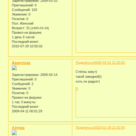
Зарегистрирован
: 2009-03-10
Приглашений:
0
Сообщений:
103
Уважение:
0
Позитив:
0
Пол:
Женский
Возраст:
31
[1995-05-29]
Провел на форуме:
1 день 6 часов
Последний визит:
2010-07-29 10:55:02
Дашулька
Поделиться
2009-03-31 21:29:00
Стёпка зовут)
Зарегистрирован
: 2009-03-14
такой заводной))
Приглашений:
0
хоть он радует)
Сообщений:
2
Уважение:
0
0
Позитив:
0
Провел на форуме:
1 час 3 минуты
Последний визит:
2009-04-11 00:01:29
Azoчка
Поделиться
2010-01-29 21:52:54