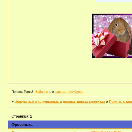
Привет, Гость!
Войдите
или
зарегистрируйтесь
.
»
форум всё о карликовых и декоративных кроликах
»
Память о кр
Страница:
1
Фросенька