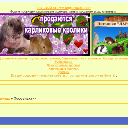
КЛУБНЫЙ ФОРУМ КЛДК "ФАВОРИТ"
Форум посвящен карликовым и декоративным кроликам и др. животным.
Домашние ящерицы: эублефары, гекконы, бананоеды, гемитекониксы, бородатая агам
Эублефары
.
Декоративные кролики
.
Карликовые кролики
.
Кролики
.
Все для здоровья - полезные советы о том, как жить долго и не болеть!
.
оликах
»
Фросенька>>