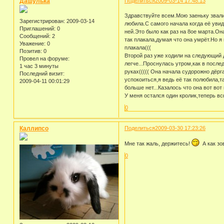
Дашулька
Поделиться
2009-03-14 17:48:13
Здравствуйте всем.Мою заеньку звали
Зарегистрирован
: 2009-03-14
любила.С самого начала когда её увид
Приглашений:
0
ней.Это было как раз на 8ое марта.Он
Сообщений:
2
так плакала,думая что она умрёт.Но я
Уважение:
0
плакала(((
Позитив:
0
Второй раз уже ходили на следующий д
Провел на форуме:
легче...Проснулась утром,как в послед
1 час 3 минуты
руках((((( Она начала судорожно дёрга
Последний визит:
успокоиться,я ведь её так полюбила,т
2009-04-11 00:01:29
больше нет...Казалось что она вот во
У меня остался один кролик,теперь вс
0
Каллипсо
Поделиться
2009-03-30 17:23:26
Мне так жаль, держитесь!
А как зо
0