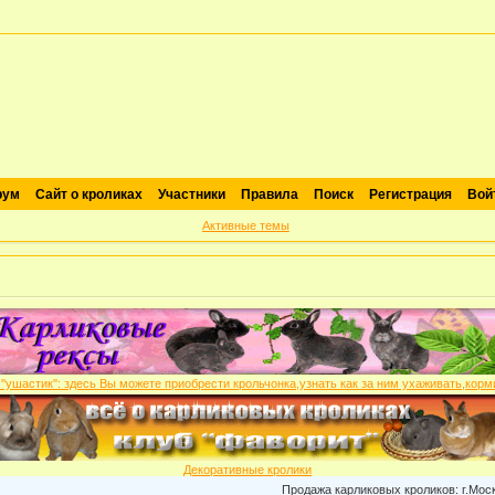
рум
Сайт о кроликах
Участники
Правила
Поиск
Регистрация
Вой
Активные темы
Декоративные кролики
Продажа карликовых кроликов: г.Москва ,