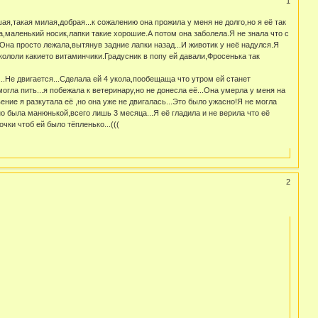
1
,такая милая,добрая...к сожалению она прожила у меня не долго,но я её так
,маленький носик,лапки такие хорошие.А потом она заболела.Я не знала что с
.Она просто лежала,вытянув задние лапки назад...И животик у неё надулся.Я
кололи какието витаминчики.Градусник в попу ей давали,Фросенька так
..Не двигается...Сделала ей 4 укола,пообещаща что утром ей станет
огла пить...я побежала к ветеринару,но не донесла её...Она умерла у меня на
ение я разкутала её ,но она уже не двигалась...Это было ужасно!Я не могла
о была манюнькой,всего лишь 3 месяца...Я её гладила и не верила что её
чки чтоб ей было тёпленько...(((
2