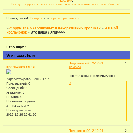
Кролики
.
Все для здоровья - полезные советы о том, как жить долго и не болеть!
.
Привет, Гость!
Войдите
или
зарегистрируйтесь
.
»
форум всё о карликовых и декоративных кроликах
»
Я и мой
крольчонок
»
Это наша Ляля>>>>
Страница:
1
Это наша Ляля
Поделиться
2012-12-21
1
Крольчиха Ляля
15:33:33
http://s2.uploads.ru/t/pHMAn.jpg
Зарегистрирован
: 2012-12-21
0
Приглашений:
0
Сообщений:
8
Уважение:
0
Позитив:
0
Провел на форуме:
3 часа 37 минут
Последний визит:
2012-12-26 19:41:10
Поделиться
2012-12-21
2