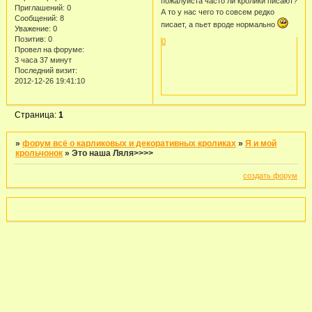
пожалуйста часто ли кролики писают?
Приглашений:
0
А то у нас чего то совсем редко
Сообщений:
8
писает, а пьет вроде нормально
Уважение:
0
Позитив:
0
0
Провел на форуме:
3 часа 37 минут
Последний визит:
2012-12-26 19:41:10
Страница:
1
»
форум всё о карликовых и декоративных кроликах
»
Я и мой
крольчонок
»
Это наша Ляля>>>>
создать форум