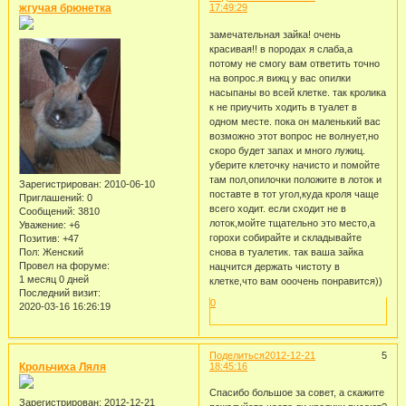
жгучая брюнетка
17:49:29
замечательная зайка! очень
красивая!! в породах я слаба,а
потому не смогу вам ответить точно
на вопрос.я вижц у вас опилки
насыпаны во всей клетке. так кролика
к не приучить ходить в туалет в
одном месте. пока он маленький вас
возможно этот вопрос не волнует,но
скоро будет запах и много лужиц.
уберите клеточку начисто и помойте
там пол,опилочки положите в лоток и
Зарегистрирован
: 2010-06-10
поставте в тот угол,куда кроля чаще
Приглашений:
0
всего ходит. если сходит не в
Сообщений:
3810
лоток,мойте тщательно это место,а
Уважение:
+6
горохи собирайте и складывайте
Позитив:
+47
Пол:
Женский
снова в туалетик. так ваша зайка
Провел на форуме:
нацчится держать чистоту в
1 месяц 0 дней
клетке,что вам ооочень понравится))
Последний визит:
0
2020-03-16 16:26:19
Поделиться
2012-12-21
5
Крольчиха Ляля
18:45:16
Спасибо большое за совет, а скажите
Зарегистрирован
: 2012-12-21