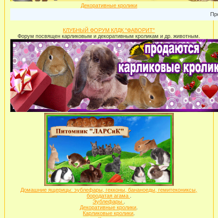
Декоративные кролики
Прода
КЛУБНЫЙ ФОРУМ КЛДК "ФАВОРИТ"
Форум посвящен карликовым и декоративным кроликам и др. животным.
Домашние ящерицы: эублефары, гекконы, бананоеды, гемитекониксы,
бородатая агама
.
Эублефары
.
Декоративные кролики
.
Карликовые кролики
.