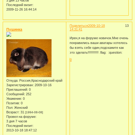
3 дня 13 часов
Последний визит:
2009-11-26 16:44:14
Поделиться
2009-10-18
13
Пушинка
14:31:41
Ирен,я на форуме новичок.Мне очень
понравились ваши аватары хотелось
бы взять себе один,подскажите как
это зделать!!!!!!!!!!!! :flag: :question:
0
Откуда:
Россия,Краснодарский край
Зарегистрирован
: 2009-10-16
Приглашений:
0
Сообщений:
252
Уважение:
0
Позитив:
0
Пол:
Женский
Возраст:
31
[1994-08-08]
Провел на форуме:
3 дня 7 часов
Последний визит:
2013-10-18 18:47:12