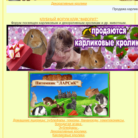
Декоративные кролики
Продажа карликовых крол
КЛУБНЫЙ ФОРУМ КЛДК "ФАВОРИТ"
Форум посвящен карликовым и декоративным кроликам и др. животным.
Домашние ящерицы: эублефары, гекконы, бананоеды, гемитекониксы,
бородатая агама
.
Эублефары
.
Декоративные кролики
.
Карликовые кролики
.