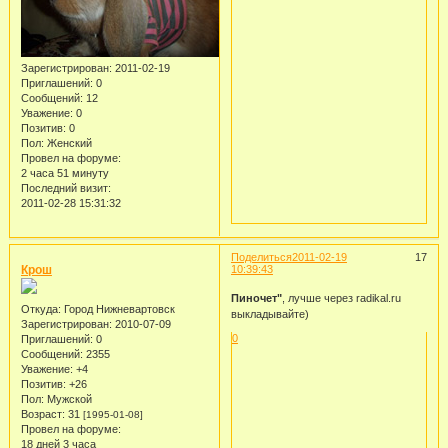
Зарегистрирован
: 2011-02-19
Приглашений:
0
Сообщений:
12
Уважение:
0
Позитив:
0
Пол:
Женский
Провел на форуме:
2 часа 51 минуту
Последний визит:
2011-02-28 15:31:32
Поделиться
2011-02-19
17
Крош
10:39:43
Пиночет"
, лучше через radikal.ru
Откуда:
Город Нижневартовск
выкладывайте)
Зарегистрирован
: 2010-07-09
0
Приглашений:
0
Сообщений:
2355
Уважение:
+4
Позитив:
+26
Пол:
Мужской
Возраст:
31
[1995-01-08]
Провел на форуме:
18 дней 3 часа