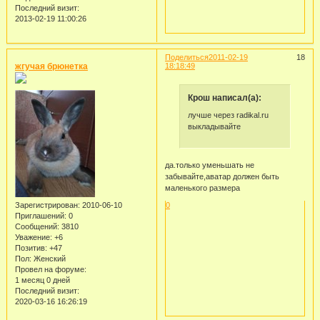
Последний визит:
2013-02-19 11:00:26
Поделиться
2011-02-19
18
жгучая брюнетка
18:18:49
Крош написал(а):
лучше через radikal.ru
выкладывайте
да.только уменьшать не
забывайте,аватар должен быть
маленького размера
Зарегистрирован
: 2010-06-10
0
Приглашений:
0
Сообщений:
3810
Уважение:
+6
Позитив:
+47
Пол:
Женский
Провел на форуме:
1 месяц 0 дней
Последний визит:
2020-03-16 16:26:19