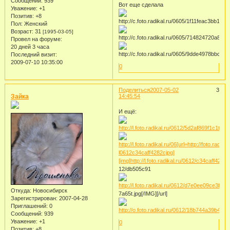
Сообщений:
939
Вот еще сделала
Уважение:
+1
Позитив:
+8
Пол:
Женский
Возраст:
31
[1995-03-05]
Провел на форуме:
20 дней 3 часа
Последний визит:
2009-07-10 10:35:00
0
Поделиться
2007-05-02
3
Зайка
14:45:54
И ещё:
12/db505c91
Откуда:
Новосибирск
7a65t.jpg[/IMG][/url]
Зарегистрирован
: 2007-04-28
Приглашений:
0
Сообщений:
939
Уважение:
+1
0
Позитив:
+8