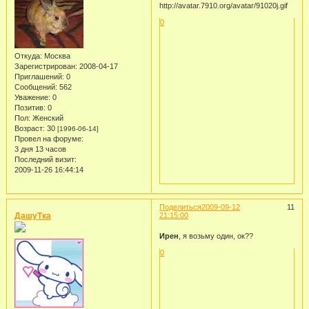
0
Откуда:
Москва
Зарегистрирован
: 2008-04-17
Приглашений:
0
Сообщений:
562
Уважение:
0
Позитив:
0
Пол:
Женский
Возраст:
30
[1996-06-14]
Провел на форуме:
3 дня 13 часов
Последний визит:
2009-11-26 16:44:14
Поделиться
2009-09-12
11
ДашуТка
21:15:00
Ирен
, я возьму один, ок??
0