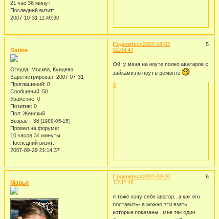
21 час 36 минут
Последний визит:
2007-10-31 11:49:30
Поделиться
2007-08-02
5
Satine
02:04:47
Ой, у меня на ноуте полно аватаров с
Откуда:
Москва, Кунцево
зайками,но ноут в ремонте
Зарегистрирован
: 2007-07-31
Приглашений:
0
0
Сообщений:
50
Уважение:
0
Позитив:
0
Пол:
Женский
Возраст:
38
[1988-05-15]
Провел на форуме:
10 часов 34 минуты
Последний визит:
2007-09-29 21:14:37
Поделиться
2007-08-20
6
Марья
13:32:48
я тоже хочу себе аватор.. а как его
поставить- а можно эти взять
которые показаны.. мне так один