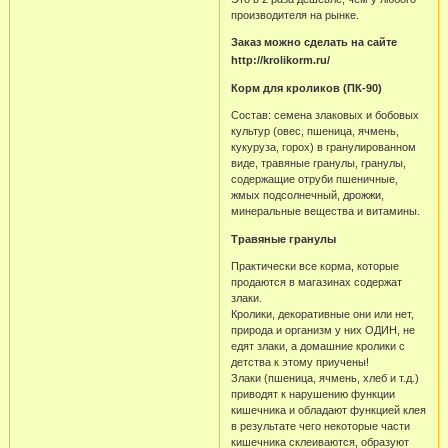
производителя на рынке.
Заказ можно сделать на сайте
http://krolikorm.ru/
Корм для кроликов (ПК-90)
Состав: семена злаковых и бобовых
культур (овес, пшеница, ячмень,
кукуруза, горох) в гранулированном
виде, травяные гранулы, гранулы,
содержащие отруби пшеничные,
жмых подсолнечный, дрожжи,
минеральные вещества и витамины.
Травяные гранулы
Практически все корма, которые
продаются в магазинах содержат
злаки.
Кролики, декоративные они или нет,
природа и организм у них ОДИН, не
едят злаки, а домашние кролики с
детства к этому приучены!
Злаки (пшеница, ячмень, хлеб и т.д.)
приводят к нарушению функции
кишечника и обладают функцией клея
в результате чего некоторые части
кишечника склеиваются, образуют