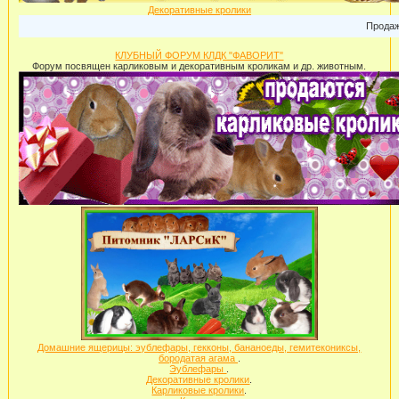
Декоративные кролики
Продажа ка
КЛУБНЫЙ ФОРУМ КЛДК "ФАВОРИТ"
Форум посвящен карликовым и декоративным кроликам и др. животным.
Домашние ящерицы: эублефары, гекконы, бананоеды, гемитекониксы,
бородатая агама
.
Эублефары
.
Декоративные кролики
.
Карликовые кролики
.