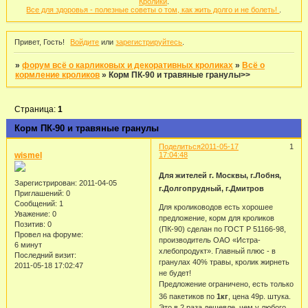
Кролики
.
Все для здоровья - полезные советы о том, как жить долго и не болеть!
.
Привет, Гость!
Войдите
или
зарегистрируйтесь
.
»
форум всё о карликовых и декоративных кроликах
»
Всё о
кормление кроликов
»
Корм ПК-90 и травяные гранулы>>
Страница:
1
Корм ПК-90 и травяные гранулы
Поделиться
2011-05-17
1
wismel
17:04:48
Для жителей г. Москвы, г.Лобня,
Зарегистрирован
: 2011-04-05
г.Долгопрудный, г.Дмитров
Приглашений:
0
Сообщений:
1
Для кролиководов есть хорошее
Уважение:
0
предложение, корм для кроликов
Позитив:
0
(ПК-90) сделан по ГОСТ Р 51166-98,
Провел на форуме:
производитель ОАО «Истра-
6 минут
хлебопродукт». Главный плюс - в
Последний визит:
гранулах 40% травы, кролик жирнеть
2011-05-18 17:02:47
не будет!
Предложение ограничено, есть только
36 пакетиков по
1кг
, цена 49р. штука.
Это в 2 раза дешевле, чем у любого