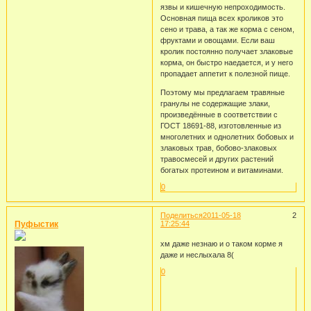
язвы и кишечную непроходимость.
Основная пища всех кроликов это
сено и трава, а так же корма с сеном,
фруктами и овощами. Если ваш
кролик постоянно получает злаковые
корма, он быстро наедается, и у него
пропадает аппетит к полезной пище.
Поэтому мы предлагаем травяные
гранулы не содержащие злаки,
произведённые в соответствии с
ГОСТ 18691-88, изготовленные из
многолетних и однолетних бобовых и
злаковых трав, бобово-злаковых
травосмесей и других растений
богатых протеином и витаминами.
0
Поделиться
2011-05-18
2
Пуфыстик
17:25:44
хм даже незнаю и о таком корме я
даже и неслыхала 8(
0