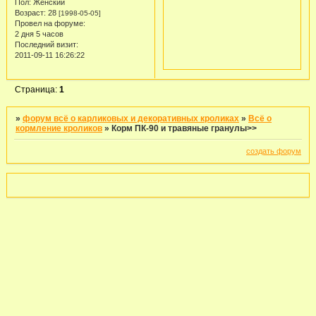
Пол:
Женский
Возраст:
28
[1998-05-05]
Провел на форуме:
2 дня 5 часов
Последний визит:
2011-09-11 16:26:22
Страница:
1
»
форум всё о карликовых и декоративных кроликах
»
Всё о
кормление кроликов
»
Корм ПК-90 и травяные гранулы>>
создать форум