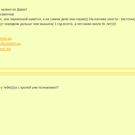
 назвал ее Дорис!
 самочка)
, она черненькой кажется, а на самом деле она серая))) На кончике хвоста - кисточка
ут порядком дольше чем мышата( 1 год всего), а песчанки около 4х лет))0
а у тебя))))а с кролей уже познакомил?