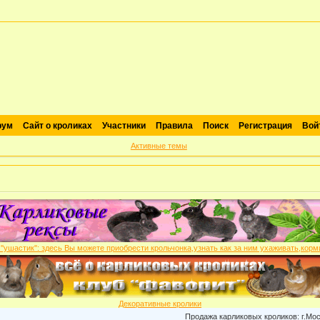
рум
Сайт о кроликах
Участники
Правила
Поиск
Регистрация
Вой
Активные темы
Декоративные кролики
Продажа карликовых кроликов: г.Москва , пи