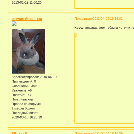
2013-02-19 11:00:26
жгучая брюнетка
Поделиться
2011-04-08 19:16:02
Крош
, поздравляем тебя,ты хотел и т
0
Зарегистрирован
: 2010-06-10
Приглашений:
0
Сообщений:
3810
Уважение:
+6
Позитив:
+47
Пол:
Женский
Провел на форуме:
1 месяц 0 дней
Последний визит:
2020-03-16 16:26:19
$Bakss$
Поделиться
2011-04-08 19:16:29