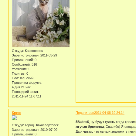
Откуда:
Красноярск
Зарегистрирован
: 2011-03-29
Приглашений:
0
Сообщений:
516
Уважение:
0
Позитив:
0
Пол:
Женский
Провел на форуме:
4 дня 21 час
Последний визит:
2011-11-24 11:07:11
Крош
Поделиться
2011-04-08 19:24:14
$Bakss$
, ну будут гулять когда кроли
Откуда:
Город Нижневартовск
жгучая брюнетка
, Спасибо) Я специа
Зарегистрирован
: 2010-07-09
Да я читал, что нельзя знакомить пе
Приглашений:
0