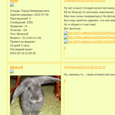
Крош
Поделиться
2011-04-08 19:09:33
Ну вот и мы)) Сегодня купил песчанку,
Откуда:
Город Нижневартовск
Ей не больше 2х месяцев, махонькая,
Зарегистрирован
: 2010-07-09
Мне она очень понравилась) На фотках
Приглашений:
0
Был еще приятно удивлен, что они жив
Сообщений:
2355
Ну в общем я счастлив)
Уважение:
+4
Вот фоточки:
Позитив:
+26
Пол:
Мужской
Возраст:
31
[1995-01-08]
Провел на форуме:
18 дней 3 часа
0
Последний визит:
2013-02-19 11:00:26
$Bakss$
Поделиться
2011-04-08 19:12:25
Ну, наконец-то....такая итнересная он
0