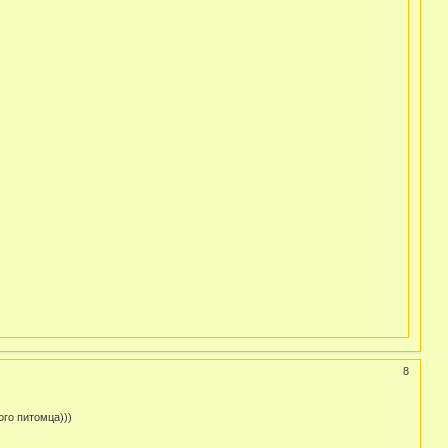
8
ого питомца)))