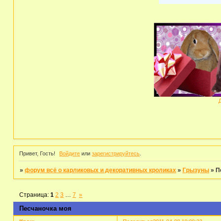
Привет, Гость!
Войдите
или
зарегистрируйтесь
.
»
форум всё о карликовых и декоративных кроликах
»
Грызуны
»
П
Страница:
1
2
3
…
7
»
Песчаночка моя