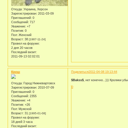
Откуда:
Украина, Херсон
Зарегистрирован
: 2011-03-09
Приглашений:
0
Сообщений:
717
Уважение:
+7
Позитив:
0
Пол:
Женский
Возраст:
38
[1987-11-24]
Провел на форуме:
2 дня 20 часов
Последний визит:
2011-09-13 02:02:01
Крош
Поделиться
2011-04-08 19:13:44
$Bakss$
, нет конечно...))) Кролики уб
Откуда:
Город Нижневартовск
0
Зарегистрирован
: 2010-07-09
Приглашений:
0
Сообщений:
2355
Уважение:
+4
Позитив:
+26
Пол:
Мужской
Возраст:
31
[1995-01-08]
Провел на форуме:
18 дней 3 часа
Последний визит: