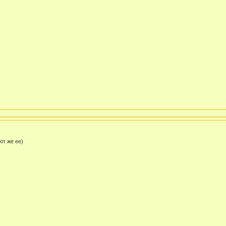
ьют же ее)