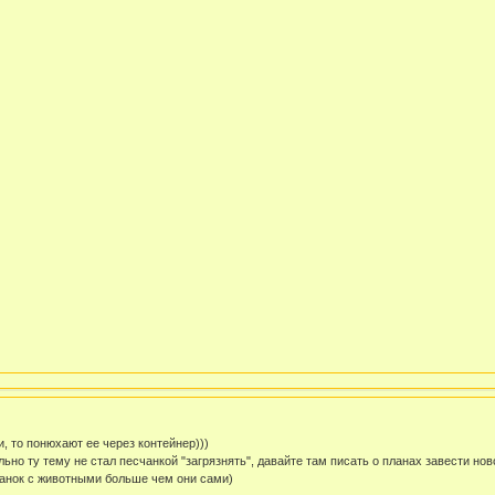
ки, то понюхают ее через контейнер)))
льно ту тему не стал песчанкой "загрязнять", давайте там писать о планах завести нов
счанок с животными больше чем они сами)