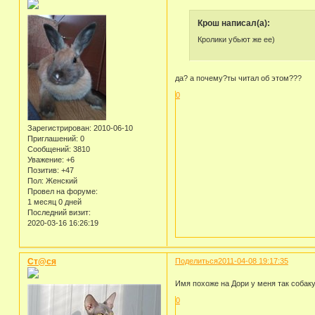
Крош написал(а):
Кролики убьют же ее)
да? а почему?ты читал об этом???
0
Зарегистрирован
: 2010-06-10
Приглашений:
0
Сообщений:
3810
Уважение:
+6
Позитив:
+47
Пол:
Женский
Провел на форуме:
1 месяц 0 дней
Последний визит:
2020-03-16 16:26:19
Ст@ся
Поделиться
2011-04-08 19:17:35
Имя похоже на Дори у меня так собаку
0