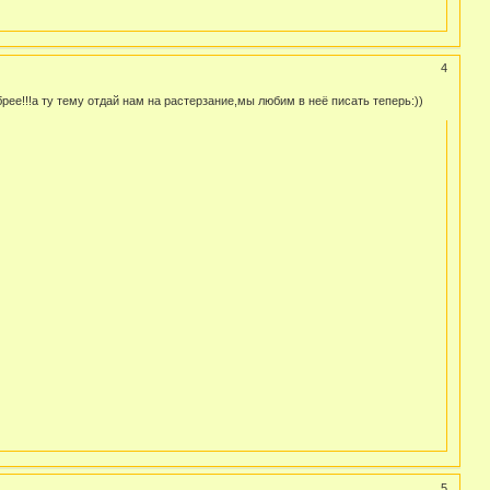
4
рее!!!а ту тему отдай нам на растерзание,мы любим в неё писать теперь:))
5