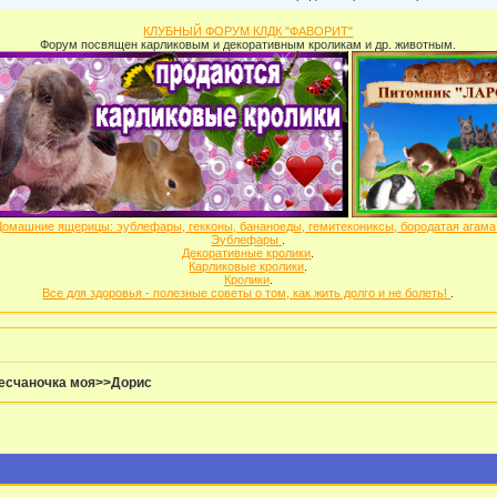
КЛУБНЫЙ ФОРУМ КЛДК "ФАВОРИТ"
Форум посвящен карликовым и декоративным кроликам и др. животным.
Домашние ящерицы: эублефары, гекконы, бананоеды, гемитекониксы, бородатая агам
Эублефары
.
Декоративные кролики
.
Карликовые кролики
.
Кролики
.
Все для здоровья - полезные советы о том, как жить долго и не болеть!
.
есчаночка моя>>Дорис