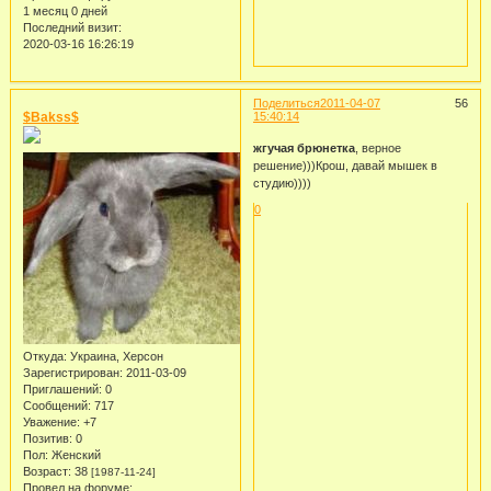
1 месяц 0 дней
Последний визит:
2020-03-16 16:26:19
Поделиться
2011-04-07
56
$Bakss$
15:40:14
жгучая брюнетка
, верное
решение)))Крош, давай мышек в
студию))))
0
Откуда:
Украина, Херсон
Зарегистрирован
: 2011-03-09
Приглашений:
0
Сообщений:
717
Уважение:
+7
Позитив:
0
Пол:
Женский
Возраст:
38
[1987-11-24]
Провел на форуме: