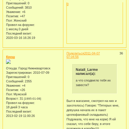
Приглашений:
0
0
Сообщений:
3810
Уважение:
+6
Позитив:
+47
Пол:
Женский
Провел на форуме:
1 месяц 0 дней
Последний визит:
2020-03-16 16:26:19
Поделиться
2011-04-07
36
Крош
07:04:56
Откуда:
Город Нижневартовск
Natali_Larme
Зарегистрирован
: 2010-07-09
написал(а):
Приглашений:
0
а что сподвигло тебя их
Сообщений:
2355
завести?
Уважение:
+4
Позитив:
+26
Пол:
Мужской
Возраст:
31
[1995-01-08]
Был в магазине, смотрел на них и
Провел на форуме:
захотелось) Говорю: "Пятерых мне,
18 дней 3 часа
девушка начала их в пакет
Последний визит:
целлофановый складывать)
2013-02-19 11:00:26
Подумала, что мне на корм) Я ей
сказал, что себе беру, в итоге
положила в коробку)))