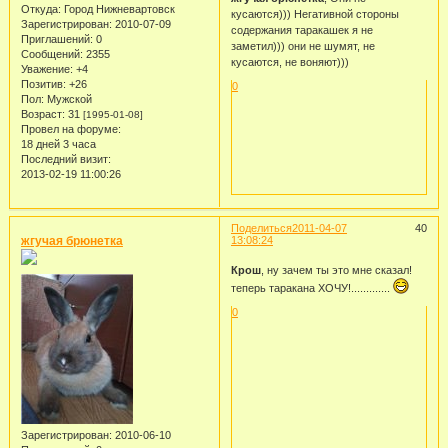
Откуда:
Город Нижневартовск
кусаются))) Негативной стороны
Зарегистрирован
: 2010-07-09
содержания таракашек я не
Приглашений:
0
заметил))) они не шумят, не
Сообщений:
2355
кусаются, не воняют)))
Уважение:
+4
Позитив:
+26
0
Пол:
Мужской
Возраст:
31
[1995-01-08]
Провел на форуме:
18 дней 3 часа
Последний визит:
2013-02-19 11:00:26
Поделиться
2011-04-07
40
жгучая брюнетка
13:08:24
Крош
, ну зачем ты это мне сказал!
теперь таракана ХОЧУ!.............
0
Зарегистрирован
: 2010-06-10