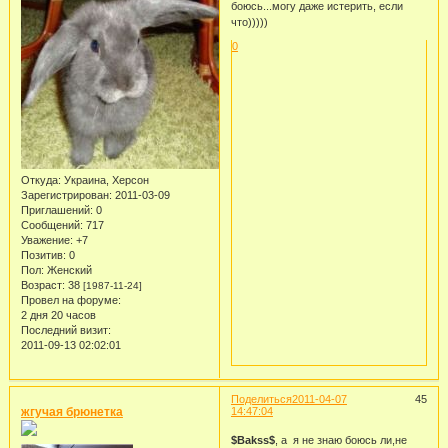
боюсь...могу даже истерить, если
что)))))
0
Откуда:
Украина, Херсон
Зарегистрирован
: 2011-03-09
Приглашений:
0
Сообщений:
717
Уважение:
+7
Позитив:
0
Пол:
Женский
Возраст:
38
[1987-11-24]
Провел на форуме:
2 дня 20 часов
Последний визит:
2011-09-13 02:02:01
Поделиться
2011-04-07
45
жгучая брюнетка
14:47:04
$Bakss$
, а я не знаю боюсь ли,не