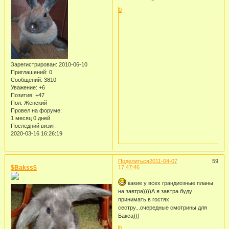
0
Зарегистрирован
: 2010-06-10
Приглашений:
0
Сообщений:
3810
Уважение:
+6
Позитив:
+47
Пол:
Женский
Провел на форуме:
1 месяц 0 дней
Последний визит:
2020-03-16 16:26:19
Поделиться
2011-04-07
59
$Bakss$
17:47:46
какие у всех грандиозные планы
на завтра))))А я завтра буду
принимать в гостях
сестру...очередные смотрины для
Бакса)))
0