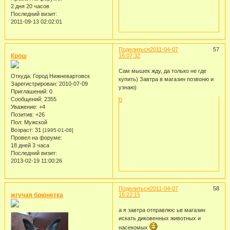
2 дня 20 часов
Последний визит:
2011-09-13 02:02:01
Поделиться
2011-04-07
57
Крош
16:07:32
Сам мышек жду, да только не где
Откуда:
Город Нижневартовск
купить) Завтра в магазин позвоню и
Зарегистрирован
: 2010-07-09
узнаю)
Приглашений:
0
Сообщений:
2355
0
Уважение:
+4
Позитив:
+26
Пол:
Мужской
Возраст:
31
[1995-01-08]
Провел на форуме:
18 дней 3 часа
Последний визит:
2013-02-19 11:00:26
Поделиться
2011-04-07
58
жгучая брюнетка
16:22:15
а я завтра отправлюс ьв магазин
искать диковенных животных и
насекомых