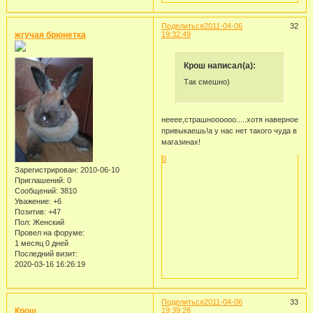
Поделиться
2011-04-06
32
жгучая брюнетка
19:32:49
Крош написал(а):
Так смешно)
нееее,страшноооооо.....хотя наверное
привыкаешь!а у нас нет такого чуда в
магазинах!
0
Зарегистрирован
: 2010-06-10
Приглашений:
0
Сообщений:
3810
Уважение:
+6
Позитив:
+47
Пол:
Женский
Провел на форуме:
1 месяц 0 дней
Последний визит:
2020-03-16 16:26:19
Поделиться
2011-04-06
33
Крош
19:39:28