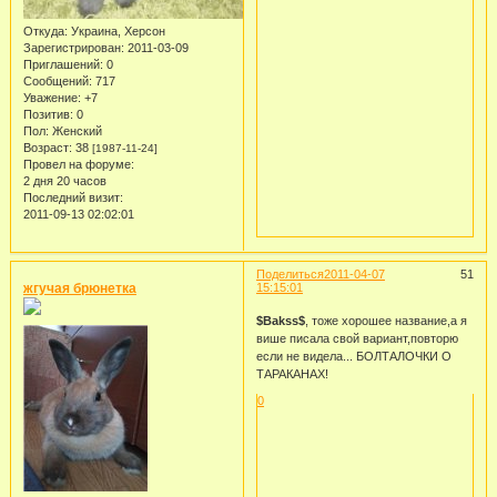
Откуда:
Украина, Херсон
Зарегистрирован
: 2011-03-09
Приглашений:
0
Сообщений:
717
Уважение:
+7
Позитив:
0
Пол:
Женский
Возраст:
38
[1987-11-24]
Провел на форуме:
2 дня 20 часов
Последний визит:
2011-09-13 02:02:01
Поделиться
2011-04-07
51
жгучая брюнетка
15:15:01
$Bakss$
, тоже хорошее название,а я
више писала свой вариант,повторю
если не видела... БОЛТАЛОЧКИ О
ТАРАКАНАХ!
0