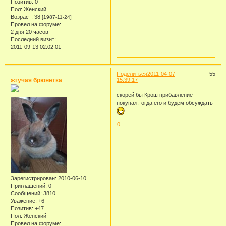
Позитив:
0
Пол:
Женский
Возраст:
38
[1987-11-24]
Провел на форуме:
2 дня 20 часов
Последний визит:
2011-09-13 02:02:01
Поделиться
2011-04-07
55
жгучая брюнетка
15:39:17
скорей бы Крош прибавление
покупал,тогда его и будем обсуждать
0
Зарегистрирован
: 2010-06-10
Приглашений:
0
Сообщений:
3810
Уважение:
+6
Позитив:
+47
Пол:
Женский
Провел на форуме: