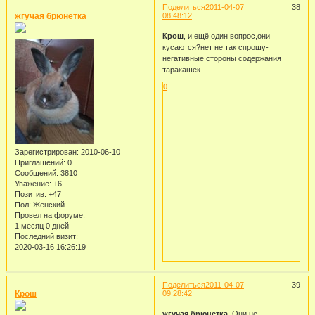
Поделиться
2011-04-07
38
жгучая брюнетка
08:48:12
Крош
, и ещё один вопрос,они
кусаются?нет не так спрошу-
негативные стороны содержания
таракашек
0
Зарегистрирован
: 2010-06-10
Приглашений:
0
Сообщений:
3810
Уважение:
+6
Позитив:
+47
Пол:
Женский
Провел на форуме:
1 месяц 0 дней
Последний визит:
2020-03-16 16:26:19
Поделиться
2011-04-07
39
Крош
09:28:42
жгучая брюнетка
, Они не