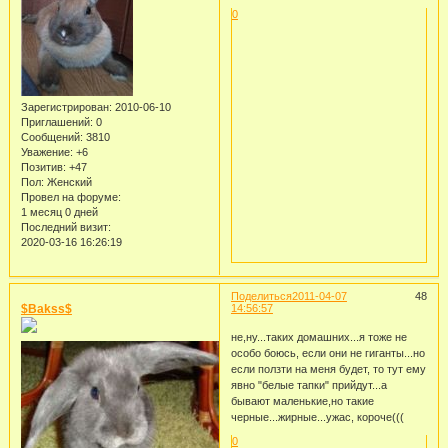
0
Зарегистрирован
: 2010-06-10
Приглашений:
0
Сообщений:
3810
Уважение:
+6
Позитив:
+47
Пол:
Женский
Провел на форуме:
1 месяц 0 дней
Последний визит:
2020-03-16 16:26:19
Поделиться
2011-04-07
48
$Bakss$
14:56:57
не,ну...таких домашних...я тоже не
особо боюсь, если они не гиганты...но
если ползти на меня будет, то тут ему
явно "белые тапки" прийдут...а
бывают маленькие,но такие
черные...жирные...ужас, короче(((
0