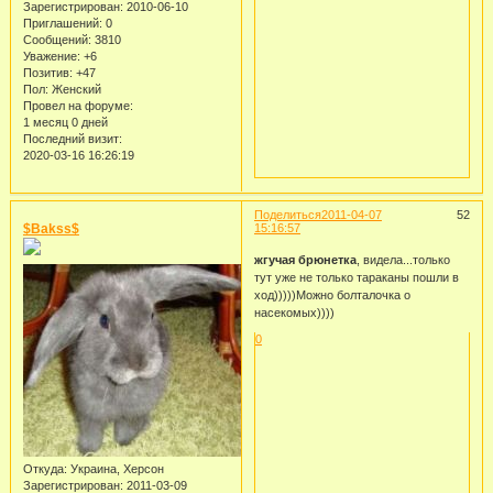
Зарегистрирован
: 2010-06-10
Приглашений:
0
Сообщений:
3810
Уважение:
+6
Позитив:
+47
Пол:
Женский
Провел на форуме:
1 месяц 0 дней
Последний визит:
2020-03-16 16:26:19
Поделиться
2011-04-07
52
$Bakss$
15:16:57
жгучая брюнетка
, видела...только
тут уже не только тараканы пошли в
ход)))))Можно болталочка о
насекомых))))
0
Откуда:
Украина, Херсон
Зарегистрирован
: 2011-03-09