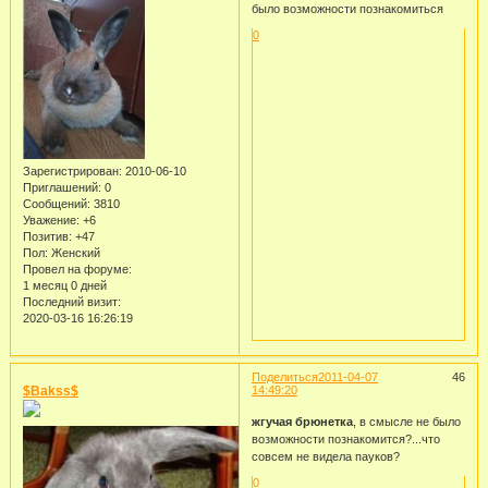
было возможности познакомиться
0
Зарегистрирован
: 2010-06-10
Приглашений:
0
Сообщений:
3810
Уважение:
+6
Позитив:
+47
Пол:
Женский
Провел на форуме:
1 месяц 0 дней
Последний визит:
2020-03-16 16:26:19
Поделиться
2011-04-07
46
$Bakss$
14:49:20
жгучая брюнетка
, в смысле не было
возможности познакомится?...что
совсем не видела пауков?
0