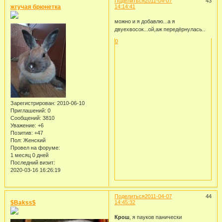
Поделиться
2011-04-07
43
жгучая брюнетка
14:14:41
можно и я добавлю...а я
двуехвосок...ой,аж передёрнулась..
0
Зарегистрирован
: 2010-06-10
Приглашений:
0
Сообщений:
3810
Уважение:
+6
Позитив:
+47
Пол:
Женский
Провел на форуме:
1 месяц 0 дней
Последний визит:
2020-03-16 16:26:19
Поделиться
2011-04-07
44
$Bakss$
14:45:32
Крош
, я пауков панически