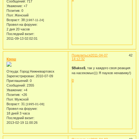
Сообщений:
717
Уважение:
+7
Позитив:
0
Пол:
Женский
Возраст:
38
[1987-11-24]
Провел на форуме:
2 дня 20 часов
Последний визит:
2011-09-13 02:02:01
Поделиться
2011-04-07
42
Крош
14:12:32
$Bakss$
, так у каждого своя реакция
Откуда:
Город Нижневартовск
на насекомых))) Я пауков ненавижу!)
Зарегистрирован
: 2010-07-09
0
Приглашений:
0
Сообщений:
2355
Уважение:
+4
Позитив:
+26
Пол:
Мужской
Возраст:
31
[1995-01-08]
Провел на форуме:
18 дней 3 часа
Последний визит:
2013-02-19 11:00:26