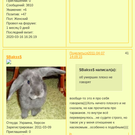
Приглашений:
0
Сообщений:
3810
Уважение:
+6
Позитив:
+47
Пол:
Женский
Провел на форуме:
1 месяц 0 дней
Последний визит:
2020-03-16 16:26:19
Поделиться
2011-04-07
41
$Bakss$
14:09:15
$Bakss$ написал(а):
об умерших плохо не
говорят
вообще-то это я про себя
говорила)))Хоть ничего плохого и не
сказала, но как прочитала про
тараканов..то внутри всё
перевернулось...не судите строго, но
такое уж у меня отношение к
Откуда:
Украина, Херсон
Зарегистрирован
: 2011-03-09
насекомым...особенно к подобным((((
Приглашений:
0
0