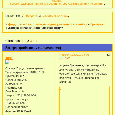
Кролики
.
Все для здоровья - полезные советы о том, как жить долго и не болеть!
.
Привет, Гость!
Войдите
или
зарегистрируйтесь
.
»
форум всё о карликовых и декоративных кроликах
»
Грызуны
»
Завтра прибавление намечается)>>
Страница:
«
1
2
3
4
»
Завтра прибавление намечается)
Поделиться
2011-04-06
31
Крош
19:15:06
жгучая брюнетка
, сантиметров 5 в
Откуда:
Город Нижневартовск
длину) брать их легко))Они не
Зарегистрирован
: 2010-07-09
убегают, а сидят) Когда их трогаешь
Приглашений:
0
или дуешь, то они шипят)) Так
Сообщений:
2355
смешно)
Уважение:
+4
Позитив:
+26
0
Пол:
Мужской
Возраст:
31
[1995-01-08]
Провел на форуме:
18 дней 3 часа
Последний визит:
2013-02-19 11:00:26