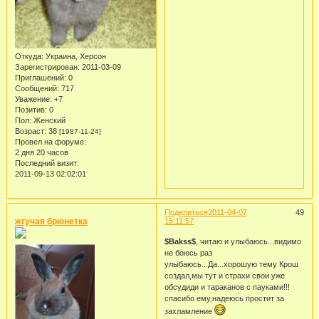
Откуда:
Украина, Херсон
Зарегистрирован
: 2011-03-09
Приглашений:
0
Сообщений:
717
Уважение:
+7
Позитив:
0
Пол:
Женский
Возраст:
38
[1987-11-24]
Провел на форуме:
2 дня 20 часов
Последний визит:
2011-09-13 02:02:01
Поделиться
2011-04-07
49
жгучая брюнетка
15:11:57
$Bakss$
, читаю и улыбаюсь...видимо
не боюсь раз
улыбаюсь...Да...хорошую тему Крош
создал,мы тут и страхи свои уже
обсудиди и тараканов с пауками!!!
спасибо ему,надеюсь простит за
захламление