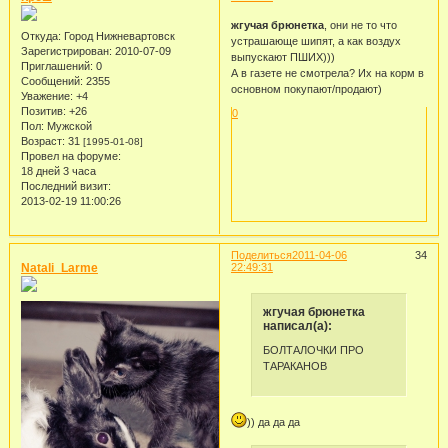
жгучая брюнетка
, они не то что
Откуда:
Город Нижневартовск
устрашающе шипят, а как воздух
Зарегистрирован
: 2010-07-09
выпускают ПШИХ)))
Приглашений:
0
А в газете не смотрела? Их на корм в
Сообщений:
2355
основном покупают/продают)
Уважение:
+4
Позитив:
+26
0
Пол:
Мужской
Возраст:
31
[1995-01-08]
Провел на форуме:
18 дней 3 часа
Последний визит:
2013-02-19 11:00:26
Поделиться
2011-04-06
34
Natali_Larme
22:49:31
жгучая брюнетка
написал(а):
БОЛТАЛОЧКИ ПРО
ТАРАКАНОВ
)) да да да