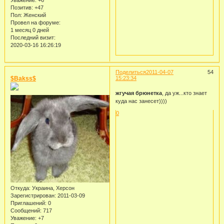
Уважение:
+6
Позитив:
+47
Пол:
Женский
Провел на форуме:
1 месяц 0 дней
Последний визит:
2020-03-16 16:26:19
Поделиться
2011-04-07
54
$Bakss$
15:23:34
жгучая брюнетка
, да уж...кто знает
куда нас занесет))))
0
Откуда:
Украина, Херсон
Зарегистрирован
: 2011-03-09
Приглашений:
0
Сообщений:
717
Уважение:
+7