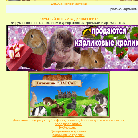
Декоративные кролики
Продажа карликовых кроликов:
КЛУБНЫЙ ФОРУМ КЛДК "ФАВОРИТ"
Форум посвящен карликовым и декоративным кроликам и др. животным.
Домашние ящерицы: эублефары, гекконы, бананоеды, гемитекониксы,
бородатая агама
.
Эублефары
.
Декоративные кролики
.
Карликовые кролики
.