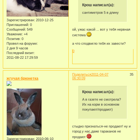
Крош написал(а):
сантиметров 5 в длину
Зарегистрирован
: 2010-12-25
Приглашений:
0
Сообщений:
549
ой, ужас какой ... вот у тебя нервная
Уважение:
+4
система
Позитив:
0
Провел на форуме:
а что сподвигло тебя их завести?
2 дня 9 часов
0
Последний визит:
2011-08-22 17:29:59
Поделиться
2011-04-07
35
жгучая брюнетка
06:30:09
Крош написал(а):
А в газете не смотрела?
Их на корм в основном
покупают/продают)
стыдно признаться-не продают! ну и
город у нас,даже тараканов не
продают
Зарегистрирован
: 2010-06-10