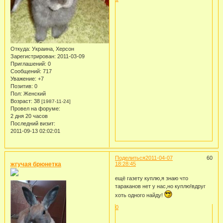
Откуда:
Украина, Херсон
Зарегистрирован
: 2011-03-09
Приглашений:
0
Сообщений:
717
Уважение:
+7
Позитив:
0
Пол:
Женский
Возраст:
38
[1987-11-24]
Провел на форуме:
2 дня 20 часов
Последний визит:
2011-09-13 02:02:01
Поделиться
2011-04-07
60
жгучая брюнетка
18:28:45
ещё газету куплю,я знаю что
тараканов нет у нас,но куплю!вдруг
хоть одного найду!
0