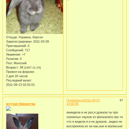
Откуда:
Украина, Херсон
Зарегистрирован
: 2011-03-09
Приглашений:
0
Сообщений:
717
Уважение:
+7
Позитив:
0
Пол:
Женский
Возраст:
38
[1987-11-24]
Провел на форуме:
2 дня 20 часов
Последний визит:
2011-09-13 02:02:01
Поделиться
2011-04-07
47
жгучая брюнетка
14:50:55
вииидела и не раз,я думала ты про
огромных пауков из фильмов!а про те
что я видела я и не думала...видно не
восприняла их ни как,они ж малюськи