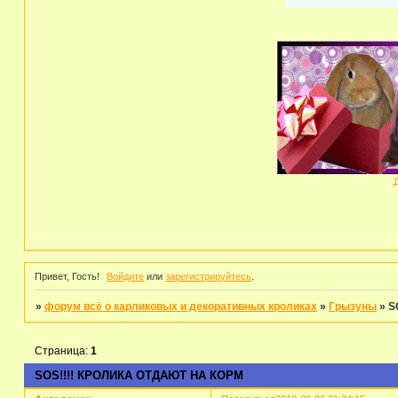
Привет, Гость!
Войдите
или
зарегистрируйтесь
.
»
форум всё о карликовых и декоративных кроликах
»
Грызуны
»
S
Страница:
1
SOS!!!! КРОЛИКА ОТДАЮТ НА КОРМ