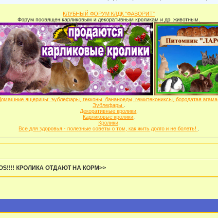
КЛУБНЫЙ ФОРУМ КЛДК "ФАВОРИТ"
Форум посвящен карликовым и декоративным кроликам и др. животным.
Домашние ящерицы: эублефары, гекконы, бананоеды, гемитекониксы, бородатая агам
Эублефары
.
Декоративные кролики
.
Карликовые кролики
.
Кролики
.
Все для здоровья - полезные советы о том, как жить долго и не болеть!
.
OS!!!! КРОЛИКА ОТДАЮТ НА КОРМ>>