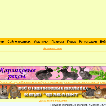
рум
Сайт о кроликах
Участники
Правила
Поиск
Регистрация
Вой
Активные темы
Декоративные кролики
Продажа карликовых кроликов: г.Москва , питомник "