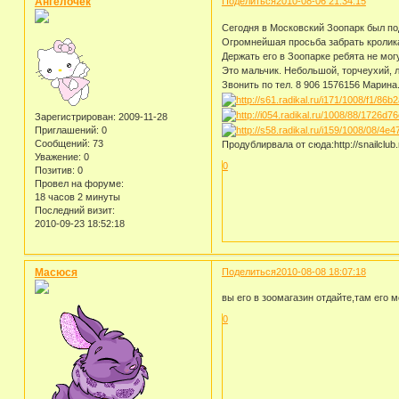
Ангелочек
Поделиться
2010-08-06 21:34:15
Сегодня в Московский Зоопарк был по
Огромнейшая просьба забрать кролика
Держать его в Зоопарке ребята не могут
Это мальчик. Небольшой, торчеухий, 
Звонить по тел. 8 906 1576156 Марина
Зарегистрирован
: 2009-11-28
Приглашений:
0
Сообщений:
73
Продублирвала от сюда:http://snailclub
Уважение:
0
0
Позитив:
0
Провел на форуме:
18 часов 2 минуты
Последний визит:
2010-09-23 18:52:18
Масюся
Поделиться
2010-08-08 18:07:18
вы его в зоомагазин отдайте,там его м
0