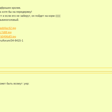
дброшен кролик.
 хотя бы на передержку!
 и если его не заберут, он пойдет на корм (((((
львиноголовый.
.
.ru/forum/34-8415-1
ожет быть возмут :yep: