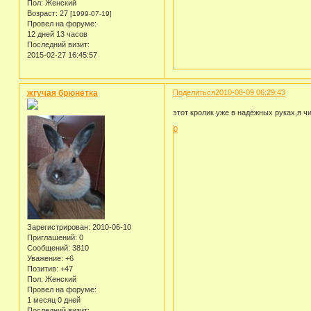
Пол:
Женский
Возраст:
27
[1999-07-19]
Провел на форуме:
12 дней 13 часов
Последний визит:
2015-02-27 16:45:57
жгучая брюнетка
Поделиться
2010-08-09 06:29:43
этот кролик уже в надёжных руках,я чи
0
Зарегистрирован
: 2010-06-10
Приглашений:
0
Сообщений:
3810
Уважение:
+6
Позитив:
+47
Пол:
Женский
Провел на форуме:
1 месяц 0 дней
Последний визит: