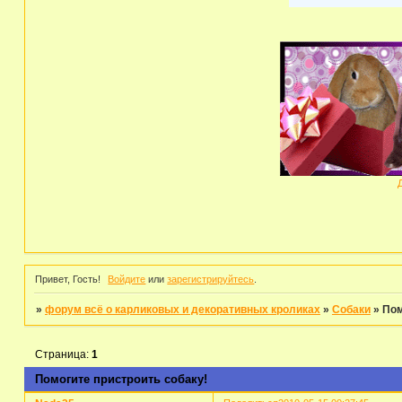
Привет, Гость!
Войдите
или
зарегистрируйтесь
.
»
форум всё о карликовых и декоративных кроликах
»
Собаки
»
Пом
Страница:
1
Помогите пристроить собаку!