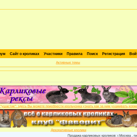
рум
Сайт о кроликах
Участники
Правила
Поиск
Регистрация
Вой
Активные темы
Декоративные кролики
Продажа карликовых кроликов: г.Москва , питомн