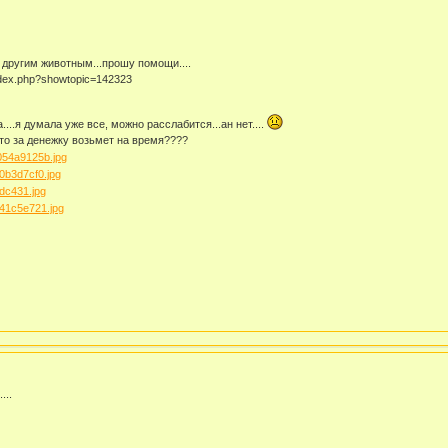
 другим животным...прошу помощи....
index.php?showtopic=142323
...я думала уже все, можно расслабится...ан нет....
то за денежку возьмет на время????
...