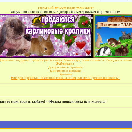
КЛУБНЫЙ ФОРУМ КЛДК "ФАВОРИТ"
Форум посвящен карликовым и декоративным кроликам и др. животным.
Домашние ящерицы: эублефары, гекконы, бананоеды, гемитекониксы, бородатая агам
Эублефары
.
Декоративные кролики
.
Карликовые кролики
.
Кролики
.
Все для здоровья - полезные советы о том, как жить долго и не болеть!
.
огите пристроить собаку!>>Нужна передержка или хозяева!