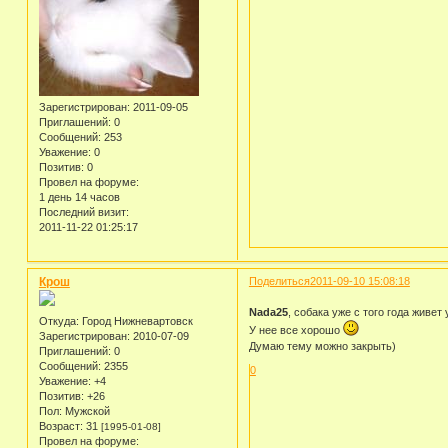
Зарегистрирован
: 2011-09-05
Приглашений:
0
Сообщений:
253
Уважение:
0
Позитив:
0
Провел на форуме:
1 день 14 часов
Последний визит:
2011-11-22 01:25:17
Крош
Поделиться
2011-09-10 15:08:18
Nada25
, собака уже с того года живе
Откуда:
Город Нижневартовск
У нее все хорошо
Зарегистрирован
: 2010-07-09
Думаю тему можно закрыть)
Приглашений:
0
Сообщений:
2355
0
Уважение:
+4
Позитив:
+26
Пол:
Мужской
Возраст:
31
[1995-01-08]
Провел на форуме: