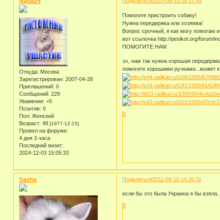
Nada25
Поделиться
2010-05-15 00:27:45
Помогите пристроить собаку!
Нужна передержка или хозяева!
Вопрос срочный, я как могу помогаю и
вот ссылочка http://pesikot.org/forum/
ПОМОГИТЕ НАМ
эх, нам так нужна хорошая передержка.
помогите хорошими ручками...может к
Откуда:
Москва
Зарегистрирован
: 2007-04-28
Приглашений:
0
Сообщений:
229
Уважение:
+5
Позитив:
0
0
Пол:
Женский
Возраст:
48
[1977-12-15]
Провел на форуме:
4 дня 3 часа
Последний визит:
2024-12-03 15:05:33
Sasha
Поделиться
2011-09-10 14:26:31
если бы это была Украина я бы взяла...
0