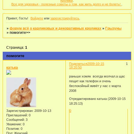
Кролики
.
Все для здоровья - полезные советы о том, как жить долго и не болеть!
.
Привет, Гость!
Войдите
или
зарегистрируйтесь
.
»
форум всё о карликовых и декоративных кроликах
»
Грызуны
»
помогите>>
Страница:
1
помогите
Поделиться
2009-10-15
1
катька
18:20:50
раньше хомяк всегда молчал.а щас
пещит как телефон и очень
беспокойный живёт у нас с марта
2008
Отредактировано катька (2009-10-15
18:25:13)
Зарегистрирован
: 2009-10-13
0
Приглашений:
0
Сообщений:
3
Уважение:
0
Позитив:
0
Пол:
Женский