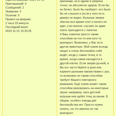
причинам, но в одном я уверена
Приглашений:
0
точно: он абсолютно здоров. Если бы
Сообщений:
2
он болел, было бы наоборот: его было
Уважение:
0
бы не слышно и (если у него есть
Позитив:
0
домик) не видно. Больные зверки
Провел на форуме:
обычно всё время спят и ничего не
2 часа 33 минуты
едят, и во многих случаях их даже
Последний визит:
поить приходится с пипетки.
2010-11-21 14:33:26
А Ваш хомячок просто таким
способом на что-то или кого-то
реагирует. Возможно, у Вас есть
другие животные. Мой хомяк всегда
пищит и очень беспокойно себя
ведёт, когда у самки течка, в то
время, когда самка находится в
другой клетке. Если зверёк ручной, и
Вы его часто берёте в руки или
кормите разными лакомствами с рук,
то возможно он таким способом
требует Вашего повторного
внимания. Ещё хомяк может таким
способом реагировать на некоторые
звуки: например, писк детской
игрушки или щебет птиц за окном. В
общем, особого повода для
беспокойства нет. Просто нужно
понять, на что именно он так
реагирует.