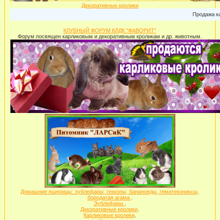
Декоративные кролики
Продажа карли
КЛУБНЫЙ ФОРУМ КЛДК "ФАВОРИТ"
Форум посвящен карликовым и декоративным кроликам и др. животным.
Домашние ящерицы: эублефары, гекконы, бананоеды, гемитекониксы,
бородатая агама
.
Эублефары
.
Декоративные кролики
.
Карликовые кролики
.