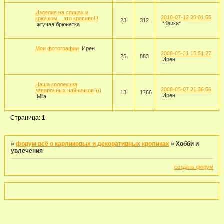
Изделия на спицах и
2010-07-12 20:01:55
крючком ...это красиво!!!
23
312
*Квики*
жгучая брюнетка
Мои фотографии
Ирен
2008-05-21 15:51:27
25
883
Ирен
Наша коллекция
2008-05-07 21:36:56
заварочных чайничков )))
13
1766
Ирен
Mila
Страница:
1
»
форум всё о карликовых и декоративных кроликах
»
Хобби и
увлечения
создать форум