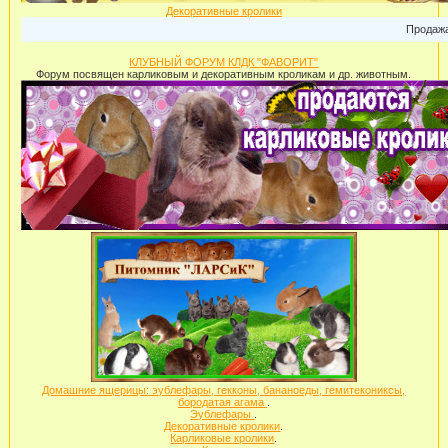
Декоративные кролики
Продажа ка
КЛУБНЫЙ ФОРУМ КЛДК "ФАВОРИТ"
Форум посвящен карликовым и декоративным кроликам и др. животным.
Домашние ящерицы: эублефары, гекконы, бананоеды, гемитекониксы,
бородатая агама
.
Эублефары
.
Декоративные кролики
.
Карликовые кролики
.