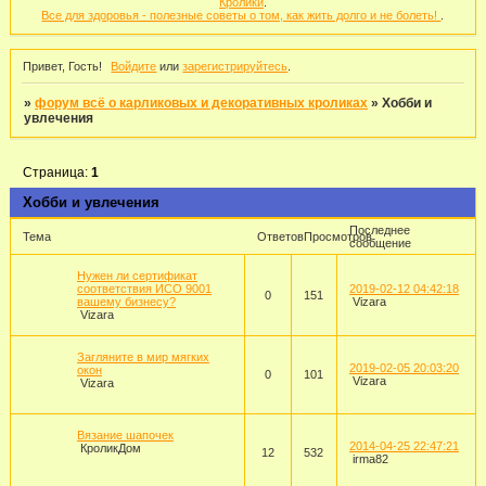
Кролики
.
Все для здоровья - полезные советы о том, как жить долго и не болеть!
.
Привет, Гость!
Войдите
или
зарегистрируйтесь
.
»
форум всё о карликовых и декоративных кроликах
»
Хобби и
увлечения
Страница:
1
Хобби и увлечения
Последнее
Тема
Ответов
Просмотров
сообщение
Нужен ли сертификат
соответствия ИСО 9001
2019-02-12 04:42:18
0
151
вашему бизнесу?
Vizara
Vizara
Загляните в мир мягких
2019-02-05 20:03:20
окон
0
101
Vizara
Vizara
Вязание шапочек
2014-04-25 22:47:21
КроликДом
12
532
irma82