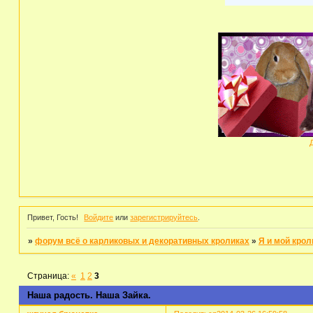
Привет, Гость!
Войдите
или
зарегистрируйтесь
.
»
форум всё о карликовых и декоративных кроликах
»
Я и мой крол
Страница:
«
1
2
3
Наша радость. Наша Зайка.