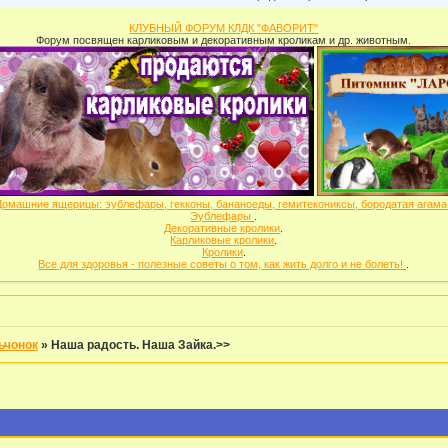
КЛУБНЫЙ ФОРУМ КЛДК "ФАВОРИТ"
Форум посвящен карликовым и декоративным кроликам и др. животным.
Домашние ящерицы: эублефары, гекконы, бананоеды, гемитекониксы, бородатая агам
Эублефары
.
Декоративные кролики
.
Карликовые кролики
.
Кролики
.
Все для здоровья - полезные советы о том, как жить долго и не болеть!
.
ьчонок
»
Наша радость. Наша Зайка.>>