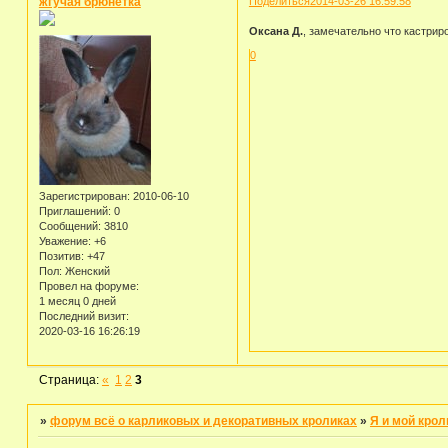
жгучая брюнетка
Поделиться
2014-03-26 16:59:58
Оксана Д.
, замечательно что кастрир
0
Зарегистрирован
: 2010-06-10
Приглашений:
0
Сообщений:
3810
Уважение:
+6
Позитив:
+47
Пол:
Женский
Провел на форуме:
1 месяц 0 дней
Последний визит:
2020-03-16 16:26:19
Страница:
«
1
2
3
»
форум всё о карликовых и декоративных кроликах
»
Я и мой крол