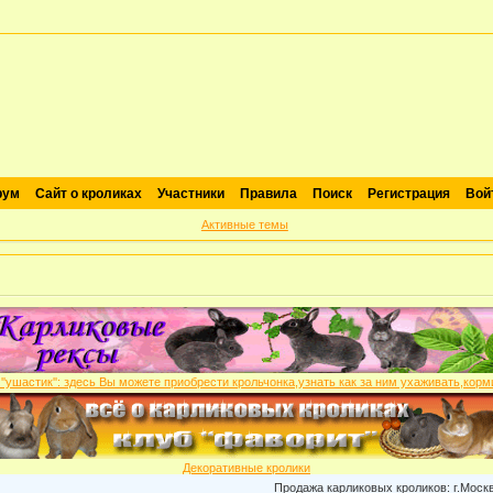
рум
Сайт о кроликах
Участники
Правила
Поиск
Регистрация
Вой
Активные темы
Декоративные кролики
Продажа карликовых кроликов: г.Москва , 