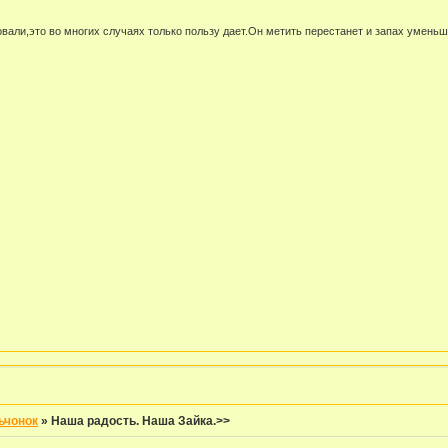
овали,это во многих случаях только пользу дает.Он метить перестанет и запах уменьш
ьчонок
»
Наша радость. Наша Зайка.>>