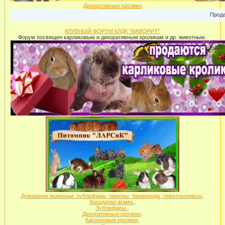
Декоративные кролики
Продажа 
КЛУБНЫЙ ФОРУМ КЛДК "ФАВОРИТ"
Форум посвящен карликовым и декоративным кроликам и др. животным.
Домашние ящерицы: эублефары, гекконы, бананоеды, гемитекониксы,
бородатая агама
.
Эублефары
.
Декоративные кролики
.
Карликовые кролики
.