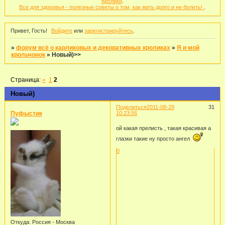
Кролики
.
Все для здоровья - полезные советы о том, как жить долго и не болеть!
.
Привет, Гость!
Войдите
или
зарегистрируйтесь
.
»
форум всё о карликовых и декоративных кроликах
»
Я и мой
крольчонок
»
Новый)>>
Страница:
«
1
2
Новый)
Поделиться
2011-08-29
31
Пуфыстик
10:23:56
ой какая прелисть , такая красивая а
глазки такие ну просто ангел
0
Откуда:
Россия - Москва