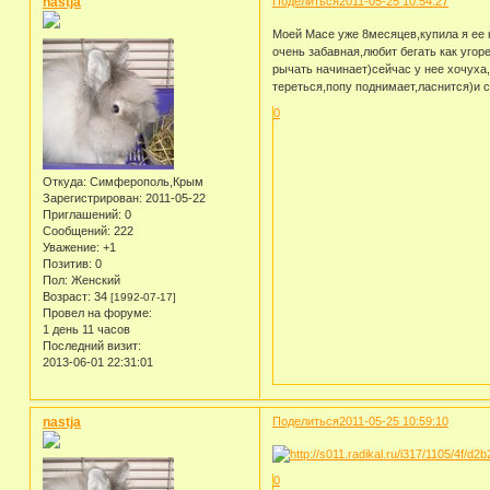
nastja
Поделиться
2011-05-25 10:54:27
Моей Масе уже 8месяцев,купила я ее к
очень забавная,любит бегать как угор
рычать начинает)сейчас у нее хочуха,
тереться,попу поднимает,ласнится)и с
0
Откуда:
Симферополь,Крым
Зарегистрирован
: 2011-05-22
Приглашений:
0
Сообщений:
222
Уважение:
+1
Позитив:
0
Пол:
Женский
Возраст:
34
[1992-07-17]
Провел на форуме:
1 день 11 часов
Последний визит:
2013-06-01 22:31:01
nastja
Поделиться
2011-05-25 10:59:10
0