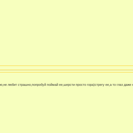
,не любит страшно,попробуй поймай ее,шерсти просто гора)стрегу ее,а то глаз даже 