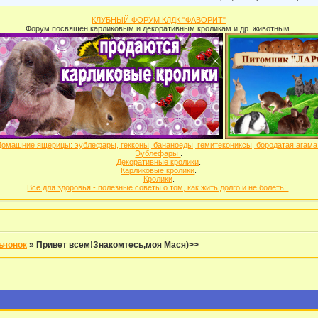
КЛУБНЫЙ ФОРУМ КЛДК "ФАВОРИТ"
Форум посвящен карликовым и декоративным кроликам и др. животным.
Домашние ящерицы: эублефары, гекконы, бананоеды, гемитекониксы, бородатая агам
Эублефары
.
Декоративные кролики
.
Карликовые кролики
.
Кролики
.
Все для здоровья - полезные советы о том, как жить долго и не болеть!
.
ьчонок
»
Привет всем!Знакомтесь,моя Мася)>>