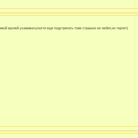
имой кролей ухаживать)ногти еще подстригать тоже страшно не любит,но терпет)