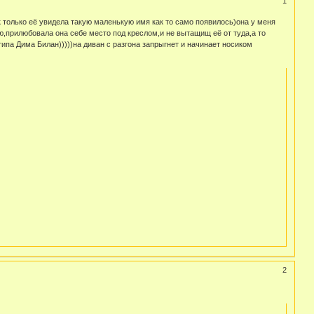
1
к только её увидела такую маленькую имя как то само появилось)она у меня
аю,прилюбовала она себе место под креслом,и не вытащищ её от туда,а то
типа Дима Билан)))))на диван с разгона запрыгнет и начинает носиком
2