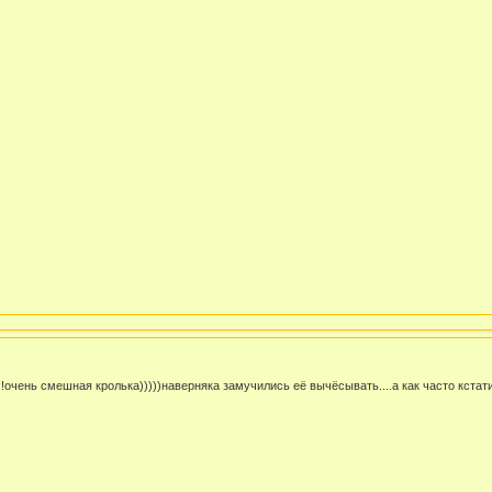
!!!очень смешная кролька)))))наверняка замучились её вычёсывать....а как часто кстат