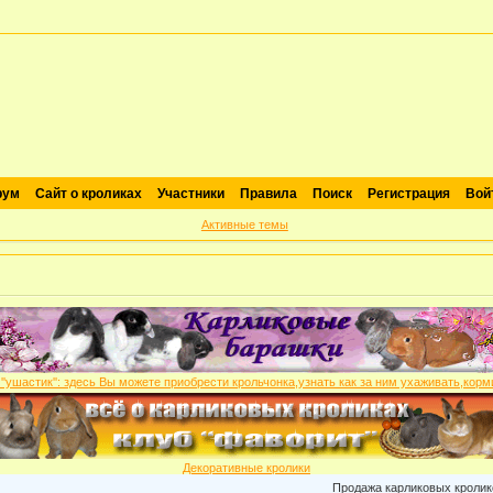
рум
Сайт о кроликах
Участники
Правила
Поиск
Регистрация
Вой
Активные темы
Декоративные кролики
Продажа карликовых кроликов: г.Моск