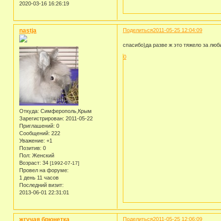
2020-03-16 16:26:19
nastja
Поделиться
2011-05-25 12:04:09
спасибо)да разве ж это тяжело за люб
0
Откуда:
Симферополь,Крым
Зарегистрирован
: 2011-05-22
Приглашений:
0
Сообщений:
222
Уважение:
+1
Позитив:
0
Пол:
Женский
Возраст:
34
[1992-07-17]
Провел на форуме:
1 день 11 часов
Последний визит:
2013-06-01 22:31:01
жгучая брюнетка
Поделиться
2011-05-25 12:06:09