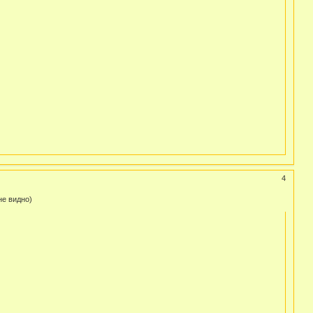
4
не видно)