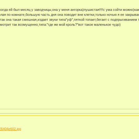
огда ей был месяц у заводчицы,она у меня ангорка)пушистая!!!!с ума сойти можно)ка
елая по комнате,большую часть дня она поводит вне клетки,только ночью я ее закрыв
так она такая смешная,издает звуки типа"уф",пяткой топает,бегает с подпрыгиванием 
мотрит так возмущенно,типа:"где же мой кроль?"вот такое маленькое чудо)