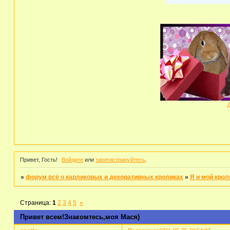
Привет, Гость!
Войдите
или
зарегистрируйтесь
.
»
форум всё о карликовых и декоративных кроликах
»
Я и мой крол
Страница:
1
2
3
4
5
»
Привет всем!Знакомтесь,моя Мася)