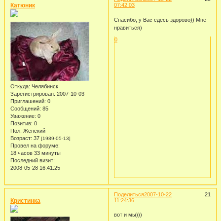
Катюник
07:42:03
Спасибо, у Вас сдесь здорово)) Мне
нравиться)
0
Откуда:
Челябинск
Зарегистрирован
: 2007-10-03
Приглашений:
0
Сообщений:
85
Уважение:
0
Позитив:
0
Пол:
Женский
Возраст:
37
[1989-05-13]
Провел на форуме:
18 часов 33 минуты
Последний визит:
2008-05-28 16:41:25
Поделиться
2007-10-22
21
Кристинка
11:24:36
вот и мы)))