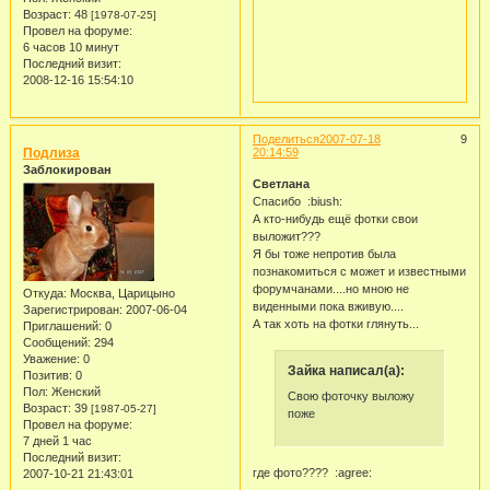
Возраст:
48
[1978-07-25]
Провел на форуме:
6 часов 10 минут
Последний визит:
2008-12-16 15:54:10
Поделиться
2007-07-18
9
Подлиза
20:14:59
Заблокирован
Светлана
Спасибо :biush:
А кто-нибудь ещё фотки свои
выложит???
Я бы тоже непротив была
познакомиться с может и известными
форумчанами....но мною не
Откуда:
Москва, Царицыно
виденными пока вживую....
Зарегистрирован
: 2007-06-04
А так хоть на фотки глянуть...
Приглашений:
0
Сообщений:
294
Уважение:
0
Зайка написал(а):
Позитив:
0
Пол:
Женский
Свою фоточку выложу
Возраст:
39
[1987-05-27]
поже
Провел на форуме:
7 дней 1 час
Последний визит:
где фото???? :agree:
2007-10-21 21:43:01