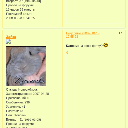
Возраст:
37
[1989-05-13]
Провел на форуме:
18 часов 33 минуты
Последний визит:
2008-05-28 16:41:25
Поделиться
2007-10-19
17
Зайка
12:55:23
Катюник
, а свою фотку?
0
Откуда:
Новосибирск
Зарегистрирован
: 2007-04-28
Приглашений:
0
Сообщений:
939
Уважение:
+1
Позитив:
+8
Пол:
Женский
Возраст:
31
[1995-03-05]
Провел на форуме:
20 дней 3 часа