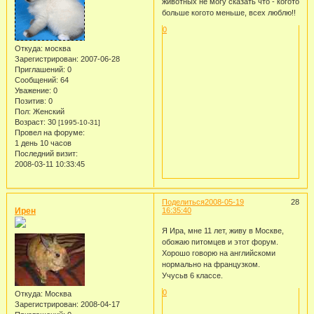
животных не могу сказать что - когото
больше когото меньше, всех люблю!!
0
Откуда:
москва
Зарегистрирован
: 2007-06-28
Приглашений:
0
Сообщений:
64
Уважение:
0
Позитив:
0
Пол:
Женский
Возраст:
30
[1995-10-31]
Провел на форуме:
1 день 10 часов
Последний визит:
2008-03-11 10:33:45
Поделиться
2008-05-19
28
Ирен
16:35:40
Я Ира, мне 11 лет, живу в Москве,
обожаю питомцев и этот форум.
Хорошо говорю на английскоми
нормально на французком.
Учусьв 6 классе.
0
Откуда:
Москва
Зарегистрирован
: 2008-04-17