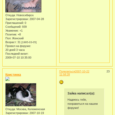
Откуда:
Новосибирск
Зарегистрирован
: 2007-04-28
Приглашений:
0
Сообщений:
939
Уважение:
+1
Позитив:
+8
Пол:
Женский
Возраст:
31
[1995-03-05]
Провел на форуме:
20 дней 3 часа
Последний визит:
2009-07-10 10:35:00
Поделиться
2007-10-22
23
Кристинка
11:58:28
Зайка написал(а):
Надеюсь тебе,
понравиться на нашем
форуме!
Откуда:
Москва, Коломенская
Зарегистрирован
: 2007-10-19