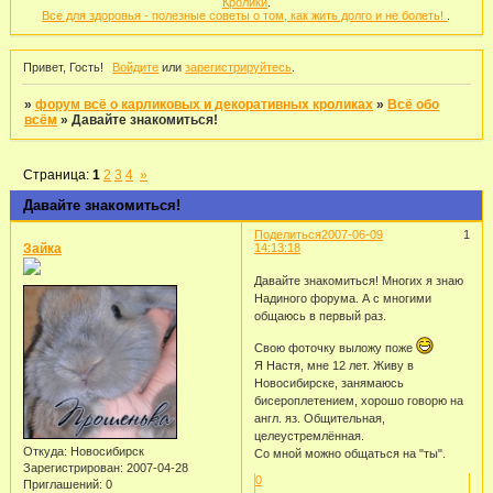
Кролики
.
Все для здоровья - полезные советы о том, как жить долго и не болеть!
.
Привет, Гость!
Войдите
или
зарегистрируйтесь
.
»
форум всё о карликовых и декоративных кроликах
»
Всё обо
всём
»
Давайте знакомиться!
Страница:
1
2
3
4
»
Давайте знакомиться!
Поделиться
2007-06-09
1
Зайка
14:13:18
Давайте знакомиться! Многих я знаю
Надиного форума. А с многими
общаюсь в первый раз.
Свою фоточку выложу поже
Я Настя, мне 12 лет. Живу в
Новосибирске, занямаюсь
бисероплетением, хорошо говорю на
англ. яз. Общительная,
целеустремлённая.
Откуда:
Новосибирск
Со мной можно общаться на "ты".
Зарегистрирован
: 2007-04-28
0
Приглашений:
0