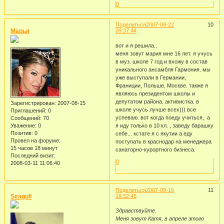
0
Поделиться
2007-08-22
10
Марья
09:37:44
вот и я решила..
меня зовут мария мне 16 лет. я учусь
в муз. школе 7 год и вхожу в состав
уникального ансамбля Гармония. мы
уже выступали в Германии,
Франиции, Польше, Москве. также я
являюсь президентом школы и
депутатом района. активистка. в
Зарегистрирован
: 2007-08-15
школе учусь лучше всех))) все
Приглашений:
0
успеваю. вот когда поеду учиться, а
Сообщений:
70
Уважение:
0
я иду только в 10 кл. , заведу барашку
Позитив:
0
себе... кстате я с якутии а еду
Провел на форуме:
поступать в краснодар на менеджера
15 часов 18 минут
санаторно-курортного бизнеса.
Последний визит:
0
2008-03-11 11:06:40
Поделиться
2007-09-16
11
Seagull
18:52:45
Здравствуйте.
Меня зовут Катя, в апреле этого