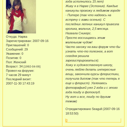
года исполнилось 15 лет)
Живу я в Нарве (Эстония). Каждые
каникулы провожу в любимом городе
- Питере (так что надеюсь на
встречу с вами осенью). С
последних летних каникул привезла
кролика, мальчик, 2,5 месяца.
Назвала Сникерс.
Откуда:
Нарва
Просто восхищаюсь этим
Зарегистрирован
: 2007-09-16
маленьким чудом!
Приглашений:
0
Часто захожу на ваш форум что-бы
Сообщений:
29
узнать что-то полезное, а вот
Уважение:
0
сегодня решила
Позитив:
0
зарегистрироваться).
Пол:
Женский
Хожу в художественную школу,
Возраст:
34
[1992-04-06]
очень люблю делать интересные
Провел на форуме:
вещи, закончила курсы флористики,
7 часов 29 минут
получила диплом (так что теперь я
Последний визит:
еще и флорист). Увлекаюсь
2007-11-30 17:43:19
фотографией уже 2 года и с этого
года поиду в фотоклуб.
Ну вот и все, поиду по другим
темам)
Отредактировано Seagull (2007-09-16
18:53:50)
0