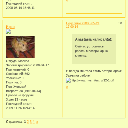
0
Последний визит:
2008-08-19 15:48:11
Поделиться
2008-05-21
30
Ирен
17:00:14
Anastasia написал(а):
Сейчас устроилась
работь в ветеринарню
клинику,
Откуда:
Москва
Зарегистрирован
: 2008-04-17
Приглашений:
0
Я всегда мечтала стать ветеринаром!
Сообщений:
562
Удачи на работе!
Уважение:
0
Позитив:
0
Пол:
Женский
0
Возраст:
30
[1996-06-14]
Провел на форуме:
3 дня 13 часов
Последний визит:
2009-11-26 16:44:14
Страница:
1
2
3
4
»