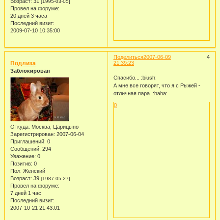
Возраст:
31
[1995-03-05]
Провел на форуме:
20 дней 3 часа
Последний визит:
2009-07-10 10:35:00
Поделиться
2007-06-09
4
Подлиза
21:39:23
Заблокирован
Спасибо... :biush:
А мне все говорят, что я с Рыжей -
отличная пара :haha:
0
Откуда:
Москва, Царицыно
Зарегистрирован
: 2007-06-04
Приглашений:
0
Сообщений:
294
Уважение:
0
Позитив:
0
Пол:
Женский
Возраст:
39
[1987-05-27]
Провел на форуме:
7 дней 1 час
Последний визит:
2007-10-21 21:43:01