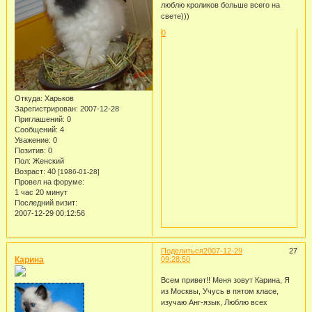
люблю кроликов больше всего на
свете)))
0
Откуда:
Харьков
Зарегистрирован
: 2007-12-28
Приглашений:
0
Сообщений:
4
Уважение:
0
Позитив:
0
Пол:
Женский
Возраст:
40
[1986-01-28]
Провел на форуме:
1 час 20 минут
Последний визит:
2007-12-29 00:12:56
Поделиться
2007-12-29
27
Карина
09:28:50
Всем привет!! Меня зовут Карина, Я
из Москвы, Учусь в пятом класе,
изучаю Анг-язык, Люблю всех