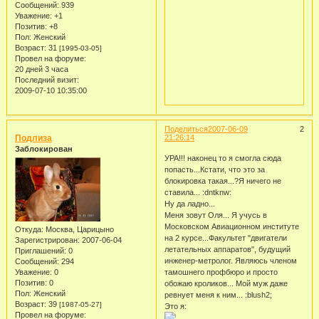
Сообщений:
939
Уважение:
+1
Позитив:
+8
Пол:
Женский
Возраст:
31
[1995-03-05]
Провел на форуме:
20 дней 3 часа
Последний визит:
2009-07-10 10:35:00
Поделиться
2007-06-09
2
Подлиза
21:26:14
Заблокирован
УРА!!! наконец то я смогла сюда
попасть...Кстати, что это за
блокировка такая...?Я ничего не
ставила... :dntknw:
Ну да ладно...
Меня зовут Оля... Я учусь в
Московском Авиационном институте
Откуда:
Москва, Царицыно
на 2 курсе...Факультет "двигатели
Зарегистрирован
: 2007-06-04
летательных аппаратов", будущий
Приглашений:
0
инженер-метролог. Являюсь членом
Сообщений:
294
Уважение:
0
тамошнего профбюро и просто
Позитив:
0
обожаю кроликов... Мой муж даже
Пол:
Женский
ревнует меня к ним... :blush2;
Возраст:
39
[1987-05-27]
Это я:
Провел на форуме: