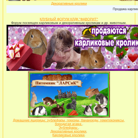
Декоративные кролики
Продажа карликовых кроли
КЛУБНЫЙ ФОРУМ КЛДК "ФАВОРИТ"
Форум посвящен карликовым и декоративным кроликам и др. животным.
Домашние ящерицы: эублефары, гекконы, бананоеды, гемитекониксы,
бородатая агама
.
Эублефары
.
Декоративные кролики
.
Карликовые кролики
.