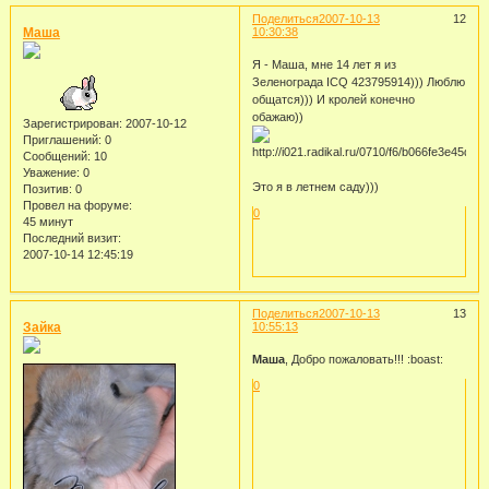
Поделиться
2007-10-13
12
Маша
10:30:38
Я - Маша, мне 14 лет я из
Зеленограда ICQ 423795914))) Люблю
общатся))) И кролей конечно
обажаю))
Зарегистрирован
: 2007-10-12
Приглашений:
0
Сообщений:
10
Уважение:
0
Это я в летнем саду)))
Позитив:
0
Провел на форуме:
0
45 минут
Последний визит:
2007-10-14 12:45:19
Поделиться
2007-10-13
13
Зайка
10:55:13
Маша
, Добро пожаловать!!! :boast:
0