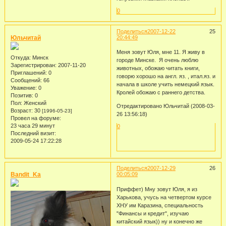
0
Поделиться
2007-12-22
25
Юльчитай
20:44:49
Меня зовут Юля, мне 11. Я живу в
Откуда:
Минск
городе Минске. Я очень люблю
Зарегистрирован
: 2007-11-20
животных, обожаю читать книги,
Приглашений:
0
говорю хорошо на англ. яз. , итал.яз. и
Сообщений:
66
начала в школе учить немецкий язык.
Уважение:
0
Кролей обожаю с раннего детства.
Позитив:
0
Пол:
Женский
Отредактировано Юльчитай (2008-03-
Возраст:
30
[1996-05-23]
26 13:56:18)
Провел на форуме:
23 часа 29 минут
0
Последний визит:
2009-05-24 17:22:28
Поделиться
2007-12-29
26
Bandit_Ka
00:05:09
Приффет) Мну зовут Юля, я из
Харькова, учусь на четвертом курсе
ХНУ им Каразина, специальность
"Финансы и кредит", изучаю
китайский язык)) ну и конечно же