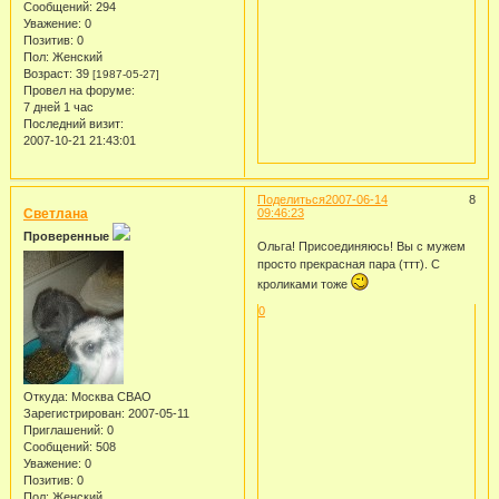
Сообщений:
294
Уважение:
0
Позитив:
0
Пол:
Женский
Возраст:
39
[1987-05-27]
Провел на форуме:
7 дней 1 час
Последний визит:
2007-10-21 21:43:01
Поделиться
2007-06-14
8
Светлана
09:46:23
Проверенные
Ольга! Присоединяюсь! Вы с мужем
просто прекрасная пара (ттт). С
кроликами тоже
0
Откуда:
Москва СВАО
Зарегистрирован
: 2007-05-11
Приглашений:
0
Сообщений:
508
Уважение:
0
Позитив:
0
Пол:
Женский