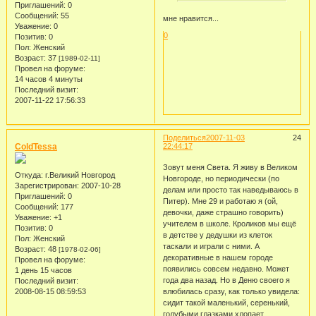
Приглашений:
0
Сообщений:
55
мне нравится...
Уважение:
0
0
Позитив:
0
Пол:
Женский
Возраст:
37
[1989-02-11]
Провел на форуме:
14 часов 4 минуты
Последний визит:
2007-11-22 17:56:33
Поделиться
2007-11-03
24
ColdTessa
22:44:17
Зовут меня Света. Я живу в Великом
Откуда:
г.Великий Новгород
Новгороде, но периодически (по
Зарегистрирован
: 2007-10-28
делам или просто так наведываюсь в
Приглашений:
0
Питер). Мне 29 и работаю я (ой,
Сообщений:
177
девочки, даже страшно говорить)
Уважение:
+1
учителем в школе. Кроликов мы ещё
Позитив:
0
в детстве у дедушки из клеток
Пол:
Женский
таскали и играли с ними. А
Возраст:
48
[1978-02-06]
декоративные в нашем городе
Провел на форуме:
появились совсем недавно. Может
1 день 15 часов
года два назад. Но в Деню своего я
Последний визит:
2008-08-15 08:59:53
влюбилась сразу, как только увидела:
сидит такой маленький, серенький,
голубыми глазками хлопает.