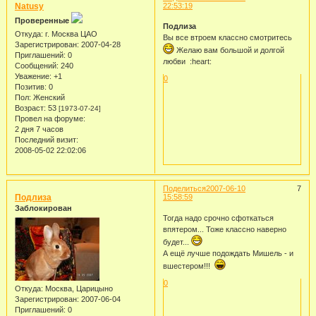
Natusy
22:53:19
Проверенные
Подлиза
Откуда:
г. Москва ЦАО
Вы все втроем классно смотритесь
Зарегистрирован
: 2007-04-28
Желаю вам большой и долгой
Приглашений:
0
любви :heart:
Сообщений:
240
Уважение:
+1
0
Позитив:
0
Пол:
Женский
Возраст:
53
[1973-07-24]
Провел на форуме:
2 дня 7 часов
Последний визит:
2008-05-02 22:02:06
Поделиться
2007-06-10
7
Подлиза
15:58:59
Заблокирован
Тогда надо срочно сфоткаться
впятером... Тоже классно наверно
будет...
А ещё лучше подождать Мишель - и
вшестером!!!
0
Откуда:
Москва, Царицыно
Зарегистрирован
: 2007-06-04
Приглашений:
0