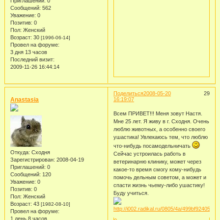
Приглашений:
0
Сообщений:
562
Уважение:
0
Позитив:
0
Пол:
Женский
Возраст:
30
[1996-06-14]
Провел на форуме:
3 дня 13 часов
Последний визит:
2009-11-26 16:44:14
Поделиться
2008-05-20
29
Anastasia
16:19:07
Всем ПРИВЕТ!!! Меня зовут Настя.
Мне 25 лет. Я живу в г. Сходня. Очень
люблю животных, а особенно своего
ушастика! Увлекаюсь тем, что люблю
что-нибудь посамодельничать
Откуда:
Сходня
Сейчас устроилась работь в
Зарегистрирован
: 2008-04-19
ветеринарню клинику, может через
Приглашений:
0
какое-то время смогу кому-нибудь
Сообщений:
120
помочь дельным советом, а может и
Уважение:
0
спасти жизнь чьему-либо ушастику!
Позитив:
0
Буду учиться.
Пол:
Женский
Возраст:
43
[1982-08-10]
Провел на форуме:
1 день 8 часов