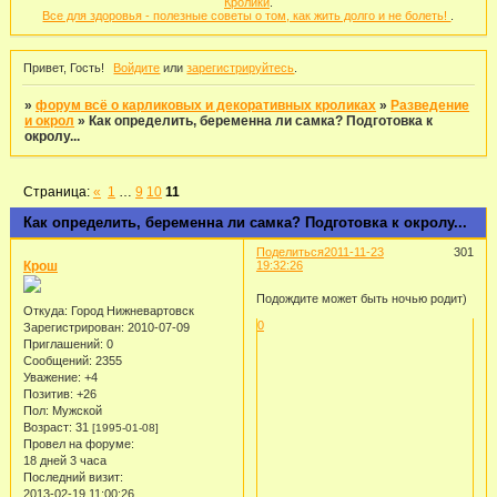
Кролики
.
Все для здоровья - полезные советы о том, как жить долго и не болеть!
.
Привет, Гость!
Войдите
или
зарегистрируйтесь
.
»
форум всё о карликовых и декоративных кроликах
»
Разведение
и окрол
»
Как определить, беременна ли самка? Подготовка к
окролу...
Страница:
«
1
…
9
10
11
Как определить, беременна ли самка? Подготовка к окролу...
Поделиться
2011-11-23
301
Крош
19:32:26
Подождите может быть ночью родит)
Откуда:
Город Нижневартовск
0
Зарегистрирован
: 2010-07-09
Приглашений:
0
Сообщений:
2355
Уважение:
+4
Позитив:
+26
Пол:
Мужской
Возраст:
31
[1995-01-08]
Провел на форуме:
18 дней 3 часа
Последний визит:
2013-02-19 11:00:26