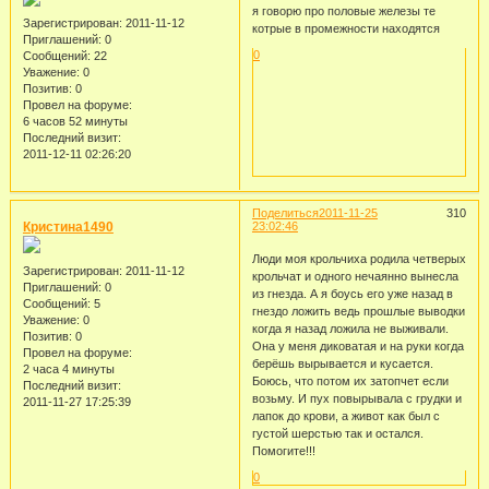
я говорю про половые железы те
Зарегистрирован
: 2011-11-12
котрые в промежности находятся
Приглашений:
0
0
Сообщений:
22
Уважение:
0
Позитив:
0
Провел на форуме:
6 часов 52 минуты
Последний визит:
2011-12-11 02:26:20
Поделиться
2011-11-25
310
Кристина1490
23:02:46
Люди моя крольчиха родила четверых
Зарегистрирован
: 2011-11-12
крольчат и одного нечаянно вынесла
Приглашений:
0
из гнезда. А я боусь его уже назад в
Сообщений:
5
гнездо ложить ведь прошлые выводки
Уважение:
0
когда я назад ложила не выживали.
Позитив:
0
Она у меня диковатая и на руки когда
Провел на форуме:
берёшь вырывается и кусается.
2 часа 4 минуты
Боюсь, что потом их затопчет если
Последний визит:
возьму. И пух повырывала с грудки и
2011-11-27 17:25:39
лапок до крови, а живот как был с
густой шерстью так и остался.
Помогите!!!
0