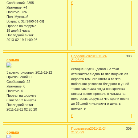
Сообщений:
2355
0
Уважение:
+4
Позитив:
+26
Пол:
Мужской
Возраст:
31
[1995-01-08]
Провел на форуме:
18 дней 3 часа
Последний визит:
2013-02-19 11:00:26
Поделиться
2011-11-24
308
сонька
21:23:02
сегодня 32день довольно таки
Зарегистрирован
: 2011-11-12
отличаються одна та что подвижная
Приглашений:
0
сервато темного цвета а та что
Сообщений:
22
побольше розовато бледного я у неё
Уважение:
0
такое замечала когда она кролика
Позитив:
0
хотела потом пропало я читала на
Провел на форуме:
некоторых форумах что кррли носят
6 часов 52 минуты
до 35 дней я незнаючт и делать
Последний визит:
помогите
2011-12-11 02:26:20
0
Поделиться
2011-11-24
309
сонька
21:25:29