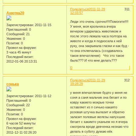
Поделиться
2011-11-29
311
Анютка20
12:33:57
Люди это очень срочно!!!!Помогите!!!!
Зарегистрирован
: 2011-11-15
У меня, моя крольчиха вчера
Приглашений:
0
вечером ударилась животиком и
Сообщений:
21
после этого лежала часа полтора на
Уважение:
0
животе и когда я подносила к ней
Позитив:
0
руку, она закрывала глазки и как буд -
Провел на форуме:
то она отключалась (создавалось
3 часа 45 минут
такое впечатление) Что это такое
Последний визит:
было??? И что мне делать???
2012-01-06 20:13:31
0
Поделиться
2011-11-29
312
сонька
19:28:29
у меня впечатление будто у меня не
Зарегистрирован
: 2011-11-12
соня а саня мальчик она бегает и по
Приглашений:
0
ковру какието мокрые точки
Сообщений:
22
оставляет из п сичько какаято
Уважение:
0
розовая штучка вылазит и обратно
Позитив:
0
залазит половые железы напухшие
Провел на форуме:
бегает с какимто уканьем но я вчера
6 часов 52 минуты
смотрела вроде девченка незнаю что
Последний визит:
делать в суботу думаю еёк
2011-12-11 02:26:20