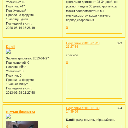
крольчихи длится от 28-34 дней. но
Уважение:
+6
рожают чаще в 30 дней. крольчиха
Позитив:
+47
Пол:
Женский
может забеременеть и в 4
Провел на форуме:
месяца,смотря когда наступил
1 месяц 0 дней
период созревания.
Последний визит:
0
2020-03-16 16:26:19
Поделиться
2013-01-28
323
Daniil
21:27:54
спасибо
Зарегистрирован
: 2013-01-27
0
Приглашений:
0
Сообщений:
3
Уважение:
0
Позитив:
0
Провел на форуме:
1 час 48 минут
Последний визит:
2013-01-28 21:27:58
Поделиться
2013-01-30
324
жгучая брюнетка
14:39:36
Daniil
, рада помочь,обращайтесь
0