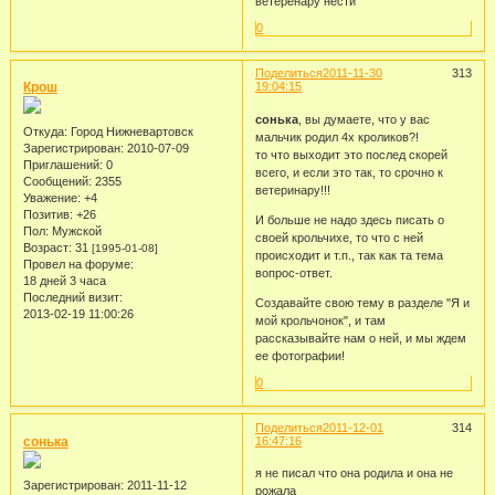
ветеренару нести
0
Поделиться
2011-11-30
313
Крош
19:04:15
сонька
, вы думаете, что у вас
Откуда:
Город Нижневартовск
мальчик родил 4х кроликов?!
Зарегистрирован
: 2010-07-09
то что выходит это послед скорей
Приглашений:
0
всего, и если это так, то срочно к
Сообщений:
2355
ветеринару!!!
Уважение:
+4
Позитив:
+26
И больше не надо здесь писать о
Пол:
Мужской
своей крольчихе, то что с ней
Возраст:
31
[1995-01-08]
происходит и т.п., так как та тема
Провел на форуме:
вопрос-ответ.
18 дней 3 часа
Последний визит:
Создавайте свою тему в разделе "Я и
2013-02-19 11:00:26
мой крольчонок", и там
рассказывайте нам о ней, и мы ждем
ее фотографии!
0
Поделиться
2011-12-01
314
сонька
16:47:16
я не писал что она родила и она не
Зарегистрирован
: 2011-11-12
рожала