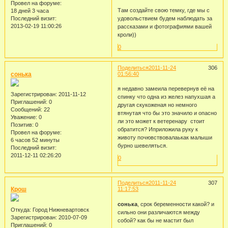
Провел на форуме:
Там создайте свою темку, где мы с
18 дней 3 часа
Последний визит:
удовольствием будем наблюдать за
2013-02-19 11:00:26
рассказами и фотографиями вашей
кроли))
0
Поделиться
2011-11-24
306
сонька
01:56:40
я недавно замеила перевернув её на
Зарегистрирован
: 2011-11-12
спинку что одна из желез напухшая а
Приглашений:
0
другая скукоженая но немного
Сообщений:
22
втянутая что бы это значило и опасно
Уважение:
0
ли это может к ветеренару стоит
Позитив:
0
обратится? Иприложила руку к
Провел на форуме:
животу почювствовалаькак малыши
6 часов 52 минуты
бурно шевеляться.
Последний визит:
2011-12-11 02:26:20
0
Поделиться
2011-11-24
307
Крош
11:17:53
сонька
, срок беременности какой? и
Откуда:
Город Нижневартовск
сильно они различаются между
Зарегистрирован
: 2010-07-09
собой? как бы не мастит был
Приглашений:
0