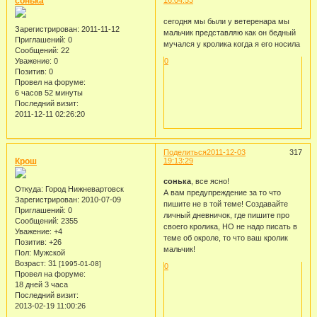
сонька
16:04:53
сегодня мы были у ветеренара мы
Зарегистрирован
: 2011-11-12
мальчик представляю как он бедный
Приглашений:
0
мучался у кролика когда я его носила
Сообщений:
22
Уважение:
0
0
Позитив:
0
Провел на форуме:
6 часов 52 минуты
Последний визит:
2011-12-11 02:26:20
Поделиться
2011-12-03
317
Крош
19:13:29
сонька
, все ясно!
Откуда:
Город Нижневартовск
А вам предупреждение за то что
Зарегистрирован
: 2010-07-09
пишите не в той теме! Создавайте
Приглашений:
0
личный дневничок, где пишите про
Сообщений:
2355
своего кролика, НО не надо писать в
Уважение:
+4
теме об окроле, то что ваш кролик
Позитив:
+26
мальчик!
Пол:
Мужской
Возраст:
31
[1995-01-08]
0
Провел на форуме:
18 дней 3 часа
Последний визит:
2013-02-19 11:00:26