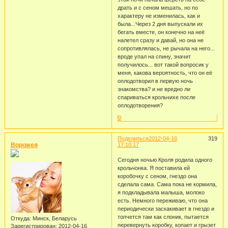
драть и с сеном мешать, но по
характеру не изменилась, как и
была...Через 2 дня выпускали их
бегать вместе, он конечно на неё
налетел сразу и давай, но она не
сопротивлялась, не рычала на него...
вроде упал на спину, значит
получилось... вот такой вопросик у
меня, какова вероятность, что он её
оплодотворил в первую ночь
знакомства? и не вредно ли
спариваться крольчихе после
оплодотворения?
0
Поделиться
2012-04-16
319
Ворожея
17:10:17
Сегодня ночью Кроля родила одного
крольчонка. Я поставила ей
коробочку с сеном, гнездо она
сделала сама. Сама пока не кормила,
я подкладывала малыша, молоко
есть. Немного переживаю, что она
периодически заскакивает в гнездо и
топчется там как слоник, пытается
Откуда:
Минск, Беларусь
перевернуть коробку, копает и грызет
Зарегистрирован
: 2012-04-16