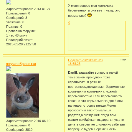
У меня вопрос моя крольчиха
Зарегистрирован
: 2013-01-27
беременная и она вьет гнездо это
Приглашений:
0
нормально?
Сообщений:
3
Уважение:
0
0
Позитив:
0
Провел на форуме:
1 час 48 минут
Последний визит:
2013-01-28 21:27:58
Поделиться
2013-01-28
322
жгучая брюнетка
18:58:26
Daniil
, задавайте вопрос в одной
теме,зачем про одно и тоже
спрашивать в разных.
повторяюсь,гнездо вьют беременные
крольчихи и крольчихи с ложной
беременностью.Если беременна,то
конечно это нормально,за дня 4 они
начинают строить гнездо.Может
произойти и так что малыши
родятся,а гнезда нет! тогда вам
самим прийдёться выдирать пух,это
Зарегистрирован
: 2010-06-10
делать совсем не сложно.но забегать
Приглашений:
0
вперёд не будем.Беременность
Сообщений:
3810