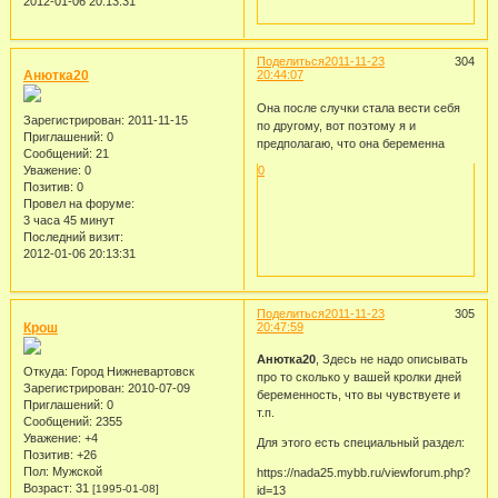
2012-01-06 20:13:31
Поделиться
2011-11-23
304
Анютка20
20:44:07
Она после случки стала вести себя
Зарегистрирован
: 2011-11-15
по другому, вот поэтому я и
Приглашений:
0
предполагаю, что она беременна
Сообщений:
21
Уважение:
0
0
Позитив:
0
Провел на форуме:
3 часа 45 минут
Последний визит:
2012-01-06 20:13:31
Поделиться
2011-11-23
305
Крош
20:47:59
Анютка20
, Здесь не надо описывать
Откуда:
Город Нижневартовск
про то сколько у вашей кролки дней
Зарегистрирован
: 2010-07-09
беременность, что вы чувствуете и
Приглашений:
0
т.п.
Сообщений:
2355
Уважение:
+4
Для этого есть специальный раздел:
Позитив:
+26
Пол:
Мужской
https://nada25.mybb.ru/viewforum.php?
Возраст:
31
[1995-01-08]
id=13