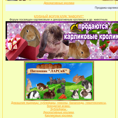
Декоративные кролики
Продажа карликовых кроли
КЛУБНЫЙ ФОРУМ КЛДК "ФАВОРИТ"
Форум посвящен карликовым и декоративным кроликам и др. животным.
Домашние ящерицы: эублефары, гекконы, бананоеды, гемитекониксы,
бородатая агама
.
Эублефары
.
Декоративные кролики
.
Карликовые кролики
.