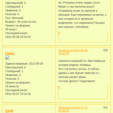
её. И малыш очень жадно сосет.
Приглашений:
0
Сообщений:
1
Может у нее молочка мало?
Уважение:
0
Отправила мужа за укропом и
Позитив:
0
орехами. Еще переживаю за кролю, у
Пол:
Женский
нее сегодня есть кровяные
Возраст:
45
[1980-09-06]
выделения, это нормально? Кушает
Провел на форуме:
она хорошо, спокойная.
45 минут
0
Последний визит:
2012-05-08 23:52:54
Поделиться
2012-05-05
320
Найка
12:02:30
помогите,пожалуйста. Моя Найкуша
Зарегистрирован
: 2012-05-05
сегодня родила, впервые.
Приглашений:
0
Это случилось ночью. А сейчас
Сообщений:
1
(днем) у нее бурчит животик и с
Уважение:
0
попочки капает кровь.
Позитив:
0
что мне делать? подскажите
Провел на форуме:
32 минуты
0
Последний визит:
2012-05-07 23:15:26
Поделиться
2013-01-27
321
Daniil
22:00:25