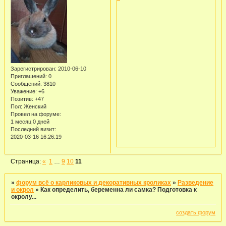
Зарегистрирован
: 2010-06-10
Приглашений:
0
Сообщений:
3810
Уважение:
+6
Позитив:
+47
Пол:
Женский
Провел на форуме:
1 месяц 0 дней
Последний визит:
2020-03-16 16:26:19
Страница:
«
1
…
9
10
11
»
форум всё о карликовых и декоративных кроликах
»
Разведение
и окрол
»
Как определить, беременна ли самка? Подготовка к
окролу...
создать форум