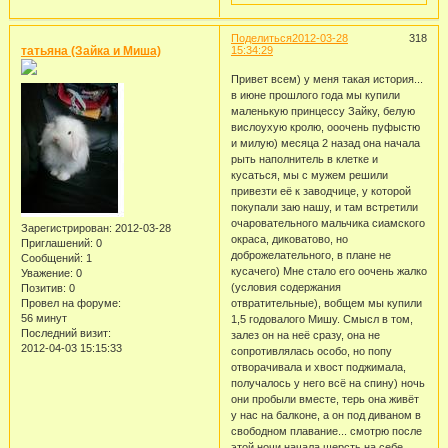
Поделиться
2012-03-28
318
татьяна (Зайка и Миша)
15:34:29
Привет всем) у меня такая история...
в июне прошлого года мы купили
маленькую принцессу Зайку, белую
вислоухую кролю, ооочень пуфыстю
и милую) месяца 2 назад она начала
рыть наполнитель в клетке и
кусаться, мы с мужем решили
привезти её к заводчице, у которой
покупали заю нашу, и там встретили
очаровательного мальчика сиамского
Зарегистрирован
: 2012-03-28
окраса, диковатово, но
Приглашений:
0
доброжелательного, в плане не
Сообщений:
1
кусачего) Мне стало его оочень жалко
Уважение:
0
(условия содержания
Позитив:
0
Провел на форуме:
отвратительные), вобщем мы купили
56 минут
1,5 годовалого Мишу. Смысл в том,
Последний визит:
залез он на неё сразу, она не
2012-04-03 15:15:33
сопротивлялась особо, но попу
отворачивала и хвост поджимала,
получалось у него всё на спину) ночь
они пробыли вместе, терь она живёт
у нас на балконе, а он под диваном в
свободном плавание... смотрю после
этой ночи начала шерсть на себе