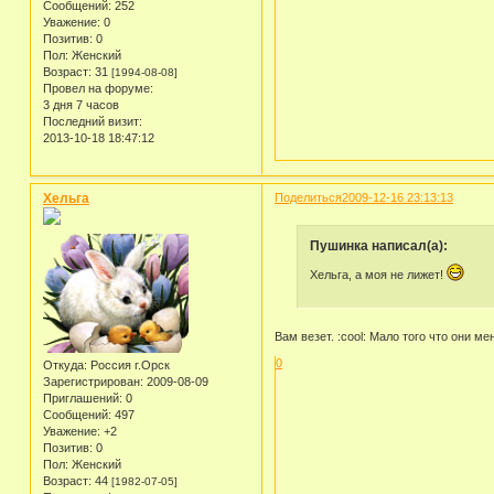
Сообщений:
252
Уважение:
0
Позитив:
0
Пол:
Женский
Возраст:
31
[1994-08-08]
Провел на форуме:
3 дня 7 часов
Последний визит:
2013-10-18 18:47:12
Хельга
Поделиться
2009-12-16 23:13:13
Пушинка написал(а):
Хельга, а моя не лижет!
Вам везет. :cool: Мало того что они м
0
Откуда:
Россия г.Орск
Зарегистрирован
: 2009-08-09
Приглашений:
0
Сообщений:
497
Уважение:
+2
Позитив:
0
Пол:
Женский
Возраст:
44
[1982-07-05]