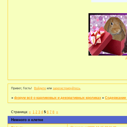
Привет, Гость!
Войдите
или
зарегистрируйтесь
.
»
форум всё о карликовых и декоративных кроликах
»
Содержание 
Страница:
«
1
2
3
4
5
6
7
8
»
Немного о клетке