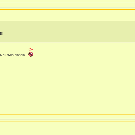
!!
ь сильно люблю!!!