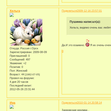
Хельга
Поделиться
2009-12-16 23:57:01
Пушинка написал(а):
Хельга, видемо очень вас любят!
Да.И это взаимно.
Я их очень-очен
Откуда:
Россия г.Орск
0
Зарегистрирован
: 2009-08-09
Приглашений:
0
Сообщений:
497
Уважение:
+2
Позитив:
0
Пол:
Женский
Возраст:
44
[1982-07-05]
Провел на форуме:
4 дня 20 часов
Последний визит:
2012-05-26 23:31:44
Ира
Поделиться
2010-01-14 20:58:14
Здоровские кролики...