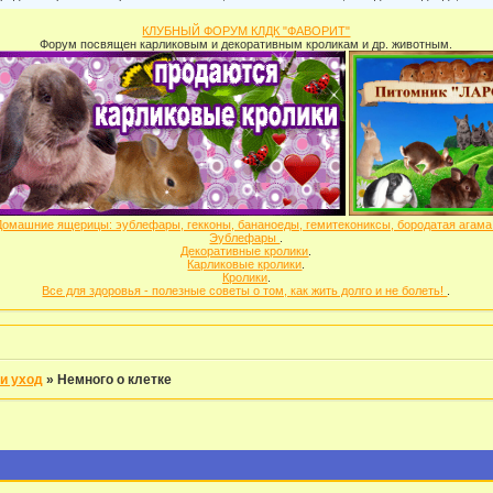
КЛУБНЫЙ ФОРУМ КЛДК "ФАВОРИТ"
Форум посвящен карликовым и декоративным кроликам и др. животным.
Домашние ящерицы: эублефары, гекконы, бананоеды, гемитекониксы, бородатая агам
Эублефары
.
Декоративные кролики
.
Карликовые кролики
.
Кролики
.
Все для здоровья - полезные советы о том, как жить долго и не болеть!
.
и уход
»
Немного о клетке