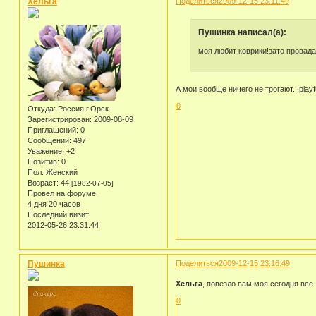
Хельга
Поделиться
2009-12-15 23:11:49
Пушинка написал(а):
моя любит коврики!зато провада
А мои вообще ничего не трогают. :playfu
0
Откуда:
Россия г.Орск
Зарегистрирован
: 2009-08-09
Приглашений:
0
Сообщений:
497
Уважение:
+2
Позитив:
0
Пол:
Женский
Возраст:
44
[1982-07-05]
Провел на форуме:
4 дня 20 часов
Последний визит:
2012-05-26 23:31:44
Пушинка
Поделиться
2009-12-15 23:16:49
Хельга
, повезло вам!моя сегодня все
0