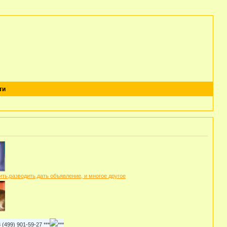
ти
01-59-27 ***
***.г.Санкт-Петербург, питомник "ЛАРСиК",заводчик: Марина, тел. 8 (812)