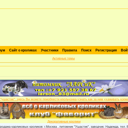
рум
Сайт о кроликах
Участники
Правила
Поиск
Регистрация
Вой
Активные темы
Декоративные кролики
карликовых кроликов: г.Москва , питомник "Ушастик", заводчик: Надежда, тел. 8 (499) 9